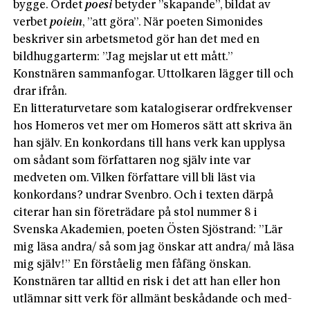
bygge. Ordet
poesi
betyder ”skapande”, bildat av
verbet
poiein
, ”att göra”. När poeten Simonides
beskriver sin arbetsmetod gör han det med en
bildhuggarterm: ”Jag mejslar ut ett mått.”
Konstnären sammanfogar. Uttolkaren lägger till och
drar ifrån.
En litteraturvetare som katalogiserar ordfrekvenser
hos Homeros vet mer om Homeros sätt att skriva än
han själv. En konkordans till hans verk kan upplysa
om sådant som författaren nog själv inte var
medveten om. Vilken författare vill bli läst via
konkordans? undrar Svenbro. Och i texten därpå
citerar han sin företrädare på stol nummer 8 i
Svenska Akademien, poeten Östen Sjöstrand: ”Lär
mig läsa andra/ så som jag önskar att andra/ må läsa
mig själv!” En förståelig men fåfäng önskan.
Konstnären tar alltid en risk i det att han eller hon
utlämnar sitt verk för allmänt beskådande och med­