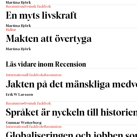
Martina Björk
Recension
Svensk fackbok
En myts livskraft
Martina Björk
Kultur
Makten att övertyga
Martina Björk
Läs vidare inom Recension
Internationell fackbok
Recension
Jakten på det mänskliga medv
Erik W Larsson
Recension
Svensk fackbok
Språket är nyckeln till historie
Gunnar Wetterberg
Internationell fackbok
Recension
Globaliseringen och jobben s