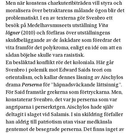
Men när konstens charkuteribiträden vill styra och
moralisera över betraktarens målande ögon blir det
problematiskt. I en av texterna gör Svenbro ett
besök på Medelhavsmuseets utställning
Vita
lögner
(2010) och förfäras över utställningens
skuldbeläggande av de åskådare som föredrar det
vita framför det polykroma, enligt en idé om att en
sådan böjelse skulle vara rasistisk.
En besläktad konflikt rör det koloniala. Här går
Svenbro i polemik mot Edward Saids teori om
orientalism, och kallar dennes läsning av Aischylos
drama
Perserna
för ”häpnadsväckande lättsinnig”.
För Said framstår grekerna som förtryckarna. Men,
konstaterar Svenbro, det var ju perserna som var
angriparna i perserkrigen. Aischylos hade själv
deltagit i slaget vid Salamis. I sin skildring förfaller
han aldrig till patriotism utan visar medkänsla
gentemot de besegrade perserna. Det finns inget av