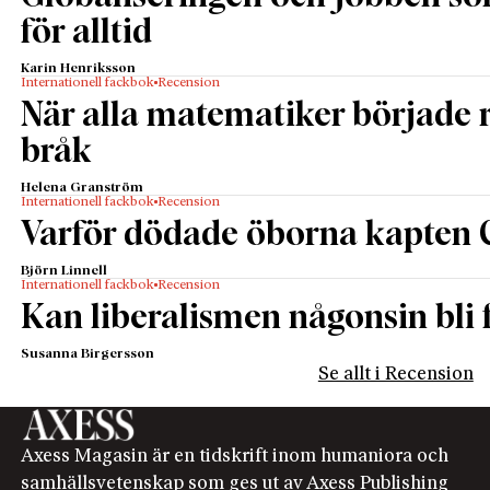
för alltid
Karin Henriksson
Internationell fackbok
Recension
När alla matematiker började
bråk
Helena Granström
Internationell fackbok
Recension
Varför dödade öborna kapten 
Björn Linnell
Internationell fackbok
Recension
Kan liberalismen någonsin bli f
Susanna Birgersson
Se allt i Recension
Axess Magasin är en tidskrift inom humaniora och
samhällsvetenskap som ges ut av Axess Publishing