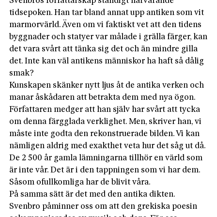
Svenbros författarskap ständigt närvarande
tidsepoken. Han tar bland annat upp antiken som vit
marmorvärld. Även om vi faktiskt vet att den tidens
byggnader och statyer var målade i grälla färger, kan
det vara svårt att tänka sig det och än mindre gilla
det. Inte kan väl antikens människor ha haft så dålig
smak?
Kunskapen skänker nytt ljus åt de antika verken och
manar åskådaren att betrakta dem med nya ögon.
Författaren medger att han själv har svårt att tycka
om denna färgglada verklighet. Men, skriver han, vi
måste inte godta den rekonstruerade bilden. Vi kan
nämligen aldrig med exakthet veta hur det såg ut då.
De 2 500 år gamla lämningarna tillhör en värld som
är inte vår. Det är i den tappningen som vi har dem.
Såsom ofullkomliga har de blivit våra.
På samma sätt är det med den antika dikten.
Svenbro påminner oss om att den grekiska poesin