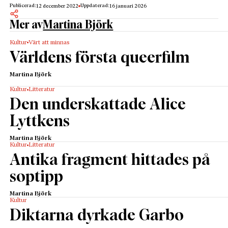
Publicerad:
Uppdaterad:
12 december 2022
16 januari 2026
Mer av
Martina Björk
Kultur
Värt att minnas
Världens första queerfilm
Martina Björk
Kultur
Litteratur
Den underskattade Alice
Lyttkens
Martina Björk
Kultur
Litteratur
Antika fragment hittades på
soptipp
Martina Björk
Kultur
Diktarna dyrkade Garbo