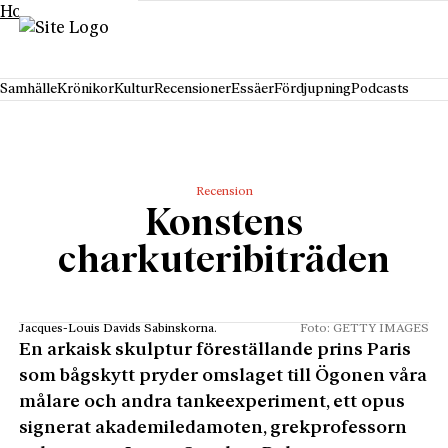
Hoppa till innehåll
Samhälle
Krönikor
Kultur
Recensioner
Essäer
Fördjupning
Podcasts
Recension
Konstens
charkuteribiträden
Jacques-Louis Davids Sabinskorna.
Foto: GETTY IMAGES
En arkaisk skulptur föreställande prins Paris
som bågskytt pryder omslaget till Ögonen våra
målare och andra tankeexperiment, ett opus
signerat akademiledamoten, grekprofessorn