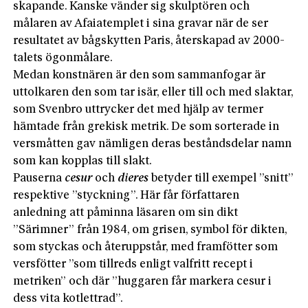
skapande. Kanske vänder sig skulptören och
målaren av Afaiatemplet i sina gravar när de ser
resultatet av bågskytten Paris, återskapad av 2000-
talets ögonmålare.
Medan konstnären är den som sammanfogar är
uttolkaren den som tar isär, eller till och med slaktar,
som Svenbro uttrycker det med hjälp av termer
hämtade från grekisk metrik. De som sorterade in
versmåtten gav nämligen deras beståndsdelar namn
som kan kopplas till slakt.
Pauserna
cesur
och
dieres
betyder till exempel ”snitt”
respektive ”styckning”. Här får författaren
anledning att påminna läsaren om sin dikt
”Särimner” från 1984, om grisen, symbol för dikten,
som styckas och återuppstår, med framfötter som
versfötter ”som tillreds enligt valfritt recept i
metriken” och där ”huggaren får markera cesur i
dess vita kotlettrad”.