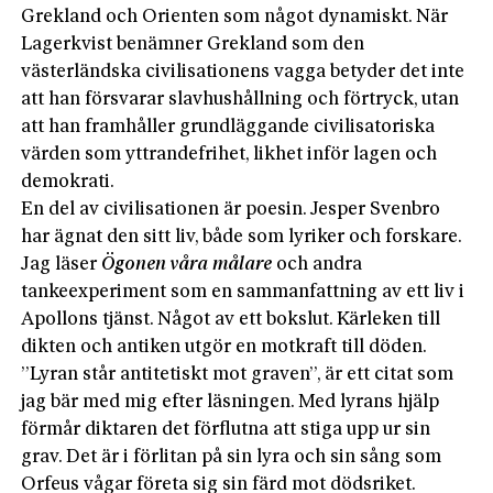
Grekland och Orienten som något dynamiskt. När
Lagerkvist benämner Grekland som den
västerländska civilisationens vagga betyder det inte
att han försvarar slavhushållning och förtryck, utan
att han framhåller grundläggande civilisatoriska
värden som yttrandefrihet, likhet inför lagen och
demokrati.
En del av civilisationen är poesin. Jesper Svenbro
har ägnat den sitt liv, både som lyriker och forskare.
Jag läser
Ögonen våra målare
och andra
tankeexperiment som en sammanfattning av ett liv i
Apollons tjänst. Något av ett bokslut. Kärleken till
dikten och antiken utgör en motkraft till döden.
”Lyran står antitetiskt mot graven”, är ett citat som
jag bär med mig efter läsningen. Med lyrans hjälp
förmår diktaren det förflutna att stiga upp ur sin
grav. Det är i förlitan på sin lyra och sin sång som
Orfeus vågar företa sig sin färd mot dödsriket.