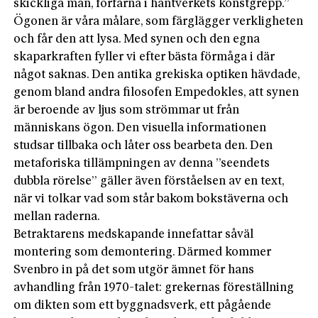
skickliga män, förfarna i hantverkets konstgrepp.”
Ögonen är våra målare, som färglägger verkligheten
och får den att lysa. Med synen och den egna
skaparkraften fyller vi efter bästa förmåga i där
något saknas. Den antika grekiska optiken hävdade,
genom bland andra filosofen Empedokles, att synen
är beroende av ljus som strömmar ut från
människans ögon. Den visuella informationen
studsar tillbaka och låter oss bearbeta den. Den
metaforiska tillämpningen av denna ”seendets
dubbla rörelse” gäller även förståelsen av en text,
när vi tolkar vad som står bakom bokstäverna och
mellan raderna.
Betraktarens medskapande innefattar såväl
montering som demontering. Därmed kommer
Svenbro in på det som utgör ämnet för hans
avhandling från 1970-talet: grekernas föreställning
om dikten som ett byggnadsverk, ett pågående