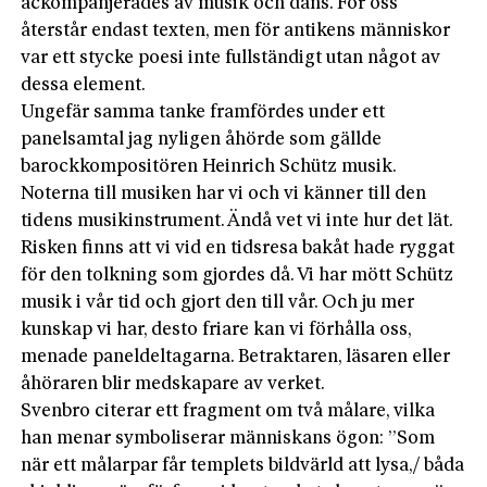
ackompanjerades av musik och dans. För oss
återstår endast texten, men för antikens människor
var ett stycke poesi inte fullständigt utan något av
dessa element.
Ungefär samma tanke framfördes under ett
panelsamtal jag nyligen åhörde som gällde
barockkompositören Heinrich Schütz musik.
Noterna till musiken har vi och vi känner till den
tidens musikinstrument. Ändå vet vi inte hur det lät.
Risken finns att vi vid en tidsresa bakåt hade ryggat
för den tolkning som gjordes då. Vi har mött Schütz
musik i vår tid och gjort den till vår. Och ju mer
kunskap vi har, desto friare kan vi förhålla oss,
menade paneldeltagarna. Betraktaren, läsaren eller
åhöraren blir medskapare av verket.
Svenbro citerar ett fragment om två målare, vilka
han menar symboliserar människans ögon: ”Som
när ett målarpar får templets bildvärld att lysa,/ båda