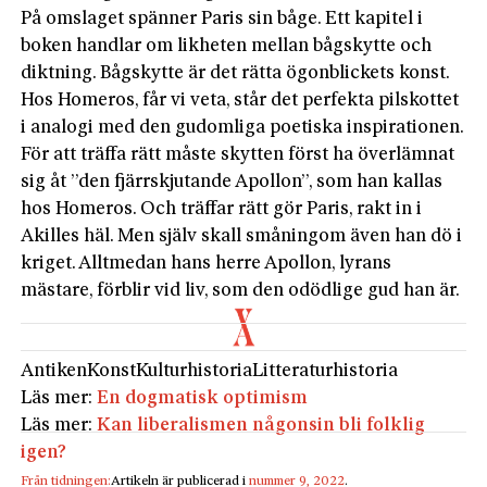
På omslaget spänner Paris sin båge. Ett kapitel i
boken handlar om likheten mellan bågskytte och
diktning. Bågskytte är det rätta ögonblickets konst.
Hos Homeros, får vi veta, står det perfekta pilskottet
i analogi med den gudomliga poetiska inspirationen.
För att träffa rätt måste skytten först ha överlämnat
sig åt ”den fjärrskjutande Apollon”, som han kallas
hos Homeros. Och träffar rätt gör Paris, rakt in i
Akilles häl. Men själv skall småningom även han dö i
kriget. Alltmedan hans herre Apollon, lyrans
mästare, förblir vid liv, som den odödlige gud han är.
Antiken
Konst
Kulturhistoria
Litteraturhistoria
Läs mer:
En dogmatisk optimism
Läs mer:
Kan liberalismen någonsin bli folklig
igen?
Från tidningen:
Artikeln är publicerad i
nummer 9, 2022
.