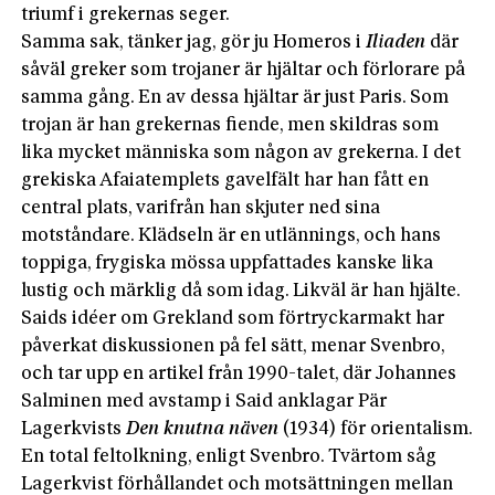
triumf i grekernas seger.
Samma sak, tänker jag, gör ju Homeros i
Iliaden
där
såväl greker som trojaner är hjältar och förlorare på
samma gång. En av dessa hjältar är just Paris. Som
trojan är han grekernas fiende, men skildras som
lika mycket människa som någon av grekerna. I det
grekiska Afaiatemplets gavelfält har han fått en
central plats, varifrån han skjuter ned sina
motståndare. Klädseln är en utlännings, och hans
toppiga, frygiska mössa uppfattades kanske lika
lustig och märklig då som idag. Likväl är han hjälte.
Saids idéer om Grekland som förtryckarmakt har
påverkat diskussionen på fel sätt, menar Svenbro,
och tar upp en artikel från 1990-talet, där Johannes
Salminen med avstamp i Said anklagar Pär
Lagerkvists
Den knutna näven
(1934) för orientalism.
En total feltolkning, enligt Svenbro. Tvärtom såg
Lagerkvist förhållandet och motsättningen mellan