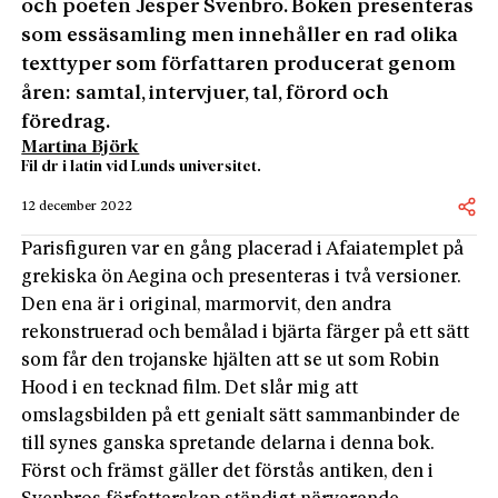
och poeten Jesper Svenbro. Boken presenteras
som essäsamling men innehåller en rad olika
texttyper som författaren producerat genom
åren: samtal, intervjuer, tal, förord och
föredrag.
Martina Björk
Fil dr i latin vid Lunds universitet.
12 december 2022
Parisfiguren var en gång placerad i Afaia­templet på
grekiska ön Aegina och presenteras i två versioner.
Den ena är i original, marmorvit, den andra
rekonstruerad och bemålad i bjärta färger på ett sätt
som får den trojanske hjälten att se ut som Robin
Hood i en tecknad film. Det slår mig att
omslagsbilden på ett genialt sätt sammanbinder de
till synes ganska spretande delarna i denna bok.
Först och främst gäller det förstås antiken, den i