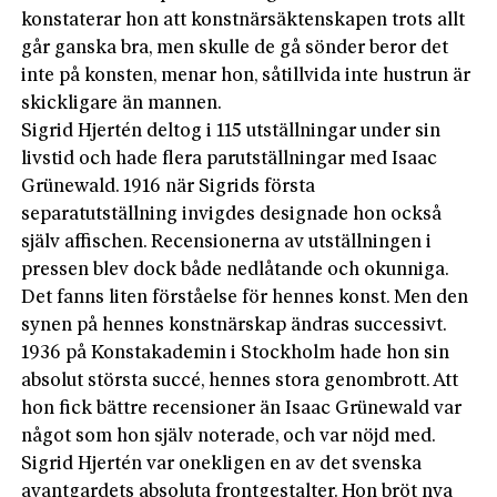
konstaterar hon att konstnärsäktenskapen trots allt
går ganska bra, men skulle de gå sönder beror det
inte på konsten, menar hon, såtillvida inte hustrun är
skickligare än mannen.
Sigrid Hjertén deltog i 115 utställningar under sin
livstid och hade flera parutställningar med Isaac
Grünewald. 1916 när Sigrids första
separatutställning invigdes designade hon också
själv affischen. Recensionerna av utställningen i
pressen blev dock både nedlåtande och okunniga.
Det fanns liten förståelse för hennes konst. Men den
synen på hennes konstnärskap ändras successivt.
1936 på Konstakademin i Stockholm hade hon sin
absolut största succé, hennes stora genombrott. Att
hon fick bättre recensioner än Isaac Grünewald var
något som hon själv noterade, och var nöjd med.
Sigrid Hjertén var onekligen en av det svenska
avantgardets absoluta frontgestalter. Hon bröt nya