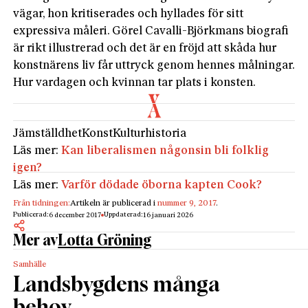
vägar, hon kritiserades och hyllades för sitt
expressiva måleri. Görel Cavalli-Björkmans biografi
är rikt illustrerad och det är en fröjd att skåda hur
konstnärens liv får uttryck genom hennes målningar.
Hur vardagen och kvinnan tar plats i konsten.
Jämställdhet
Konst
Kulturhistoria
Läs mer:
Kan liberalismen någonsin bli folklig
igen?
Läs mer:
Varför dödade öborna kapten Cook?
Från tidningen:
Artikeln är publicerad i
nummer 9, 2017
.
Publicerad:
Uppdaterad:
6 december 2017
16 januari 2026
Mer av
Lotta Gröning
Samhälle
Landsbygdens många