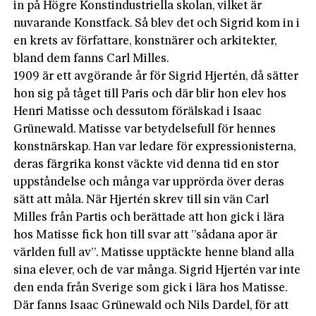
in på Högre Konstindustriella skolan, vilket är
nuvarande Konstfack. Så blev det och Sigrid kom in i
en krets av författare, konstnärer och arkitekter,
bland dem fanns Carl Milles.
1909 är ett avgörande år för Sigrid Hjertén, då sätter
hon sig på tåget till Paris och där blir hon elev hos
Henri Matisse och dessutom förälskad i Isaac
Grünewald. Matisse var betydelsefull för hennes
konstnärskap. Han var ledare för expressionisterna,
deras färgrika konst väckte vid denna tid en stor
uppståndelse och många var upprörda över deras
sätt att måla. När Hjertén skrev till sin vän Carl
Milles från Partis och berättade att hon gick i lära
hos Matisse fick hon till svar att ”sådana apor är
världen full av”. Matisse upptäckte henne bland alla
sina elever, och de var många. Sigrid Hjertén var inte
den enda från Sverige som gick i lära hos Matisse.
Där fanns Isaac Grünewald och Nils Dardel, för att