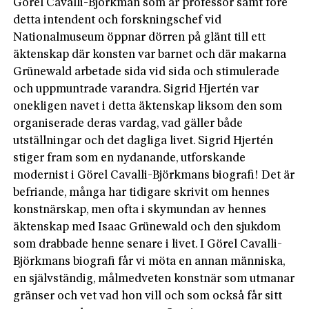
Görel Cavalli-Björkman som är professor samt före
detta intendent och forskningschef vid
Nationalmuseum öppnar dörren på glänt till ett
äktenskap där konsten var barnet och där makarna
Grünewald arbetade sida vid sida och stimulerade
och uppmuntrade varandra. Sigrid Hjertén var
onekligen navet i detta äktenskap liksom den som
organiserade deras vardag, vad gäller både
utställningar och det dagliga livet. Sigrid Hjertén
stiger fram som en nydanande, utforskande
modernist i Görel Cavalli-Björkmans biografi! Det är
befriande, många har tidigare skrivit om hennes
konstnärskap, men ofta i skymundan av hennes
äktenskap med Isaac Grünewald och den sjukdom
som drabbade henne senare i livet. I Görel Cavalli-
Björkmans biografi får vi möta en annan människa,
en självständig, målmedveten konstnär som utmanar
gränser och vet vad hon vill och som också får sitt