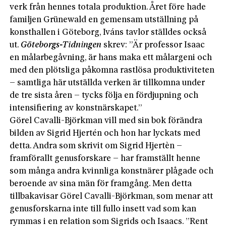
verk från hennes totala produktion. Året före hade
familjen Grünewald en gemensam utställning på
konsthallen i Göteborg, Iváns tavlor ställdes också
ut.
Göteborgs-Tidningen
skrev: ”Är professor Isaac
en målarbegåvning, är hans maka ett målargeni och
med den plötsliga påkomna rastlösa produktiviteten
– samtliga här utställda verken är tillkomna under
de tre sista åren – tycks följa en fördjupning och
intensifiering av konstnärskapet.”
Görel Cavalli-Björkman vill med sin bok förändra
bilden av Sigrid Hjertén och hon har lyckats med
detta. Andra som skrivit om Sigrid Hjertèn –
framförallt genusforskare – har framställt henne
som många andra kvinnliga konstnärer plågade och
beroende av sina män för framgång. Men detta
tillbakavisar Görel Cavalli-Björkman, som menar att
genusforskarna inte till fullo insett vad som kan
rymmas i en relation som Sigrids och Isaacs. ”Rent