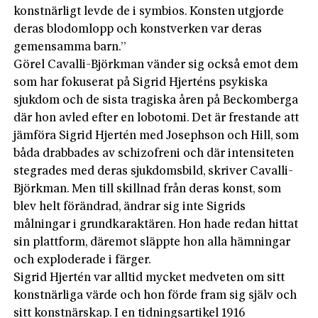
konstnärligt levde de i symbios. Konsten utgjorde
deras blodomlopp och konstverken var deras
gemensamma barn.”
Görel Cavalli-Björkman vänder sig också emot dem
som har fokuserat på Sigrid Hjerténs psykiska
sjukdom och de sista tragiska åren på Beckomberga
där hon avled efter en lobotomi. Det är frestande att
jämföra Sigrid Hjertén med Josephson och Hill, som
båda drabbades av schizofreni och där intensiteten
stegrades med deras sjukdomsbild, skriver Cavalli-
Björkman. Men till skillnad från deras konst, som
blev helt förändrad, ändrar sig inte Sigrids
målningar i grundkaraktären. Hon hade redan hittat
sin plattform, däremot släppte hon alla hämningar
och exploderade i färger.
Sigrid Hjertén var alltid mycket medveten om sitt
konstnärliga värde och hon förde fram sig själv och
sitt konstnärskap. I en tidningsartikel 1916