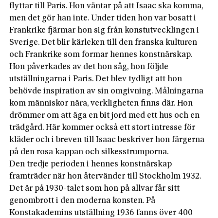
flyttar till Paris. Hon väntar på att Isaac ska komma,
men det gör han inte. Under tiden hon var bosatt i
Frankrike fjärmar hon sig från konstutvecklingen i
Sverige. Det blir kärleken till den franska kulturen
och Frankrike som formar hennes konstnärskap.
Hon påverkades av det hon såg, hon följde
utställningarna i Paris. Det blev tydligt att hon
behövde inspiration av sin omgivning. Målningarna
kom människor nära, verkligheten finns där. Hon
drömmer om att äga en bit jord med ett hus och en
trädgård. Här kommer också ett stort intresse för
kläder och i breven till Isaac beskriver hon färgerna
på den rosa kappan och silkesstrumporna.
Den tredje perioden i hennes konstnärskap
framträder när hon återvänder till Stockholm 1932.
Det är på 1930-talet som hon på allvar får sitt
genombrott i den moderna konsten. På
Konstakademins utställning 1936 fanns över 400