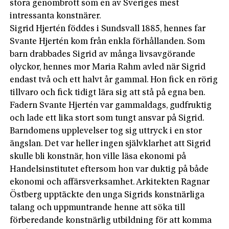
stora genombrott som en av Sveriges mest
intressanta konstnärer.
Sigrid Hjertén föddes i Sundsvall 1885, hennes far
Svante Hjertén kom från enkla förhållanden. Som
barn drabbades Sigrid av många livsavgörande
olyckor, hennes mor Maria Rahm avled när Sigrid
endast två och ett halvt år gammal. Hon fick en rörig
tillvaro och fick tidigt lära sig att stå på egna ben.
Fadern Svante Hjertén var gammaldags, gudfruktig
och lade ett lika stort som tungt ansvar på Sigrid.
Barndomens upplevelser tog sig uttryck i en stor
ängslan. Det var heller ingen självklarhet att Sigrid
skulle bli konstnär, hon ville läsa ekonomi på
Handelsinstitutet eftersom hon var duktig på både
ekonomi och affärsverksamhet. Arkitekten Ragnar
Östberg upptäckte den unga Sigrids konstnärliga
talang och uppmuntrande henne att söka till
förberedande konstnärlig utbildning för att komma