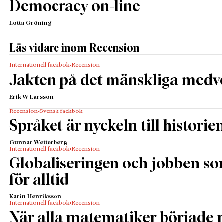
Democracy on-line
Lotta Gröning
Läs vidare inom Recension
Internationell fackbok
Recension
Jakten på det mänskliga medv
Erik W Larsson
Recension
Svensk fackbok
Språket är nyckeln till historie
Gunnar Wetterberg
Internationell fackbok
Recension
Globaliseringen och jobben s
för alltid
Karin Henriksson
Internationell fackbok
Recension
När alla matematiker började