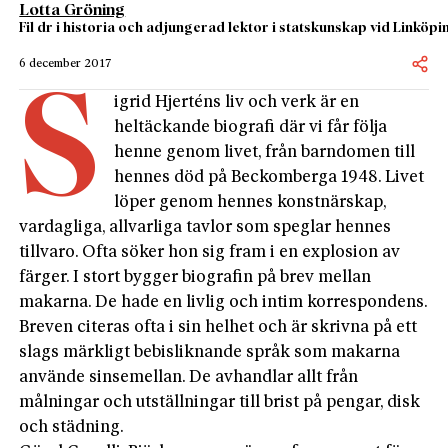
Lotta Gröning
Fil dr i historia och adjungerad lektor i statskunskap vid Linköpin
6 december 2017
S
igrid Hjerténs liv och verk är en
heltäckande biografi där vi får följa
henne genom livet, från barndomen till
hennes död på Beckomberga 1948. Livet
löper genom hennes konstnärskap,
vardagliga, allvarliga tavlor som speglar hennes
tillvaro. Ofta söker hon sig fram i en explosion av
färger. I stort bygger biografin på brev mellan
makarna. De hade en livlig och intim korrespondens.
Breven citeras ofta i sin helhet och är skrivna på ett
slags märkligt bebisliknande språk som makarna
använde sinsemellan. De avhandlar allt från
målningar och utställningar till brist på pengar, disk
och städning.