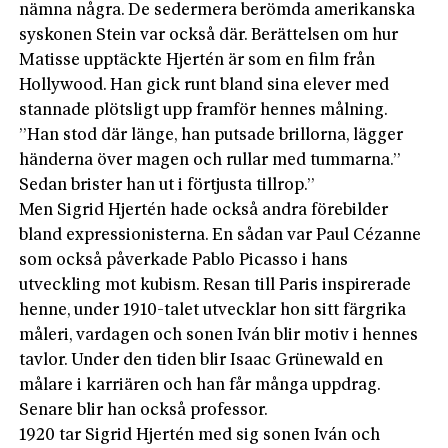
nämna några. De sedermera berömda amerikanska
syskonen Stein var också där. Berättelsen om hur
Matisse upptäckte Hjertén är som en film från
Hollywood. Han gick runt bland sina elever med
stannade plötsligt upp framför hennes målning.
”Han stod där länge, han putsade brillorna, lägger
händerna över magen och rullar med tummarna.”
Sedan brister han ut i förtjusta tillrop.”
Men Sigrid Hjertén hade också andra förebilder
bland expressionisterna. En sådan var Paul Cézanne
som också påverkade Pablo Picasso i hans
utveckling mot kubism. Resan till Paris inspirerade
henne, under 1910-talet utvecklar hon sitt färgrika
måleri, vardagen och sonen Iván blir motiv i hennes
tavlor. Under den tiden blir Isaac Grünewald en
målare i karriären och han får många uppdrag.
Senare blir han också professor.
1920 tar Sigrid Hjertén med sig sonen Iván och