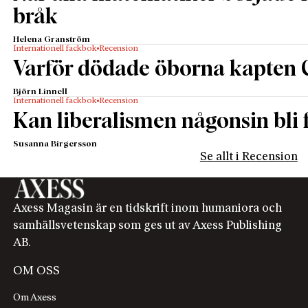
bråk
Helena Granström
Internationell fackbok
Recension
Varför dödade öborna kapten 
Björn Linnell
Internationell fackbok
Recension
Kan liberalismen någonsin bli f
Susanna Birgersson
Se allt i Recension
Axess Magasin är en tidskrift inom humaniora och
samhällsvetenskap som ges ut av Axess Publishing
AB.
OM OSS
Om Axess