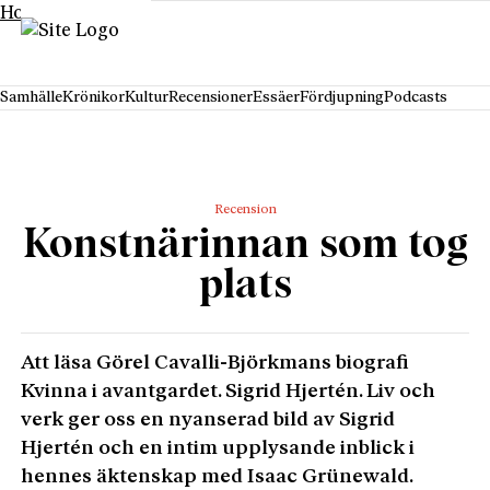
Hoppa till innehåll
Samhälle
Krönikor
Kultur
Recensioner
Essäer
Fördjupning
Podcasts
Recension
Konstnärinnan som tog
plats
Att läsa Görel Cavalli-Björkmans biografi
Kvinna i avantgardet. Sigrid Hjertén. Liv och
verk ger oss en nyanserad bild av Sigrid
Hjertén och en intim upplysande inblick i
hennes äktenskap med Isaac Grünewald.