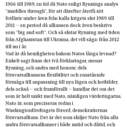
1966 till 1989, en tid då Nato enligt Rynnings analys
”muddles through”, för att därefter återfå sitt
fotfäste under åren från kalla krigets slut 1989 till
2011 – en period då alliansen dock även beskrivs
som ”big and soft”. Och så slutar Rynning med tiden
från Afghanistan till Ukraina, det vill säga: från 2012
till nu i år.
Vad är då hemligheten bakom Natos långa levnad?
Enkelt sagt finns det två förklaringar, menar
Rynning, och andra med honom: dels
försvarsalliansens flexibilitet och enastående
förmåga till anpassning till nya lägen och hotbilder,
dels också – och framförallt – handlar det om det
som är helt unikt med Nato, nämligen värderingarna.
Nato är, som preciseras redan i
Washingtonfördragets förord, demokratiernas
försvarsallians. Det är det som skiljer Nato från alla
andra försvarsallianser i både nutid och dåtid, och