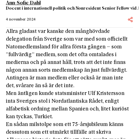
Ann-Sofie Dahl
Docent i internationell politik och Nonresident Senior Fellow vid 
4 november 2024
Allra gladast var kanske den månghövdade
delegation från Sverige som var med som officiellt
Natomedlemsland för allra första gången – som
”fullvärdig” medlem, som det ofta omtalades i
medier­na och på annat håll, trots att det inte finns
någon annan sorts medlemskap än just fullvärdigt.
Antingen är man medlem eller också är man inte
det, svårare än så är det inte.
Men äntligen kunde statsminister Ulf Kristersson
inta Sveriges stol i Nordatlantiska Rådet, enligt
alfabetisk ordning mellan Spanien och, litet kuriöst
kan tyckas, Turkiet.
En sådan milstolpe som ett 75-årsjubileum känns
dessutom som ett utmärkt tillfälle att skriva