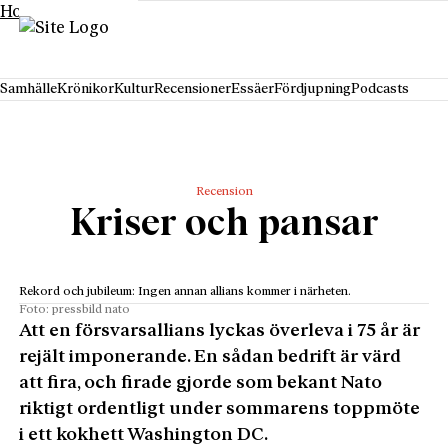
Hoppa till innehåll
Samhälle
Krönikor
Kultur
Recensioner
Essäer
Fördjupning
Podcasts
Recension
Kriser och pansar
Rekord och jubileum: Ingen annan allians kommer i närheten.
Foto: pressbild nato
Att en försvarsallians lyckas överleva i 75 år är
rejält imponerande. En sådan bedrift är värd
att fira, och firade gjorde som bekant Nato
riktigt ordentligt under sommarens toppmöte
i ett kokhett Washington DC.