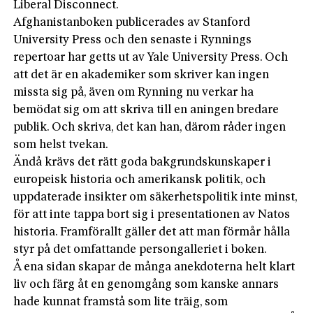
Liberal Disconnect.
Afghanistanboken publicerades av Stanford
University Press och den senaste i Rynnings
repertoar har getts ut av Yale University Press. Och
att det är en akademiker som skriver kan ingen
missta sig på, även om Rynning nu verkar ha
bemödat sig om att skriva till en aningen bredare
publik. Och skriva, det kan han, därom råder ingen
som helst tvekan.
Ändå krävs det rätt goda bakgrundskunskaper i
europeisk historia och amerikansk politik, och
uppdaterade insikter om säkerhetspolitik inte minst,
för att inte tappa bort sig i presentationen av Natos
historia. Framförallt gäller det att man förmår hålla
styr på det omfattande persongalleriet i boken.
Å ena sidan skapar de många anekdoterna helt klart
liv och färg åt en genomgång som kanske annars
hade kunnat framstå som lite träig, som