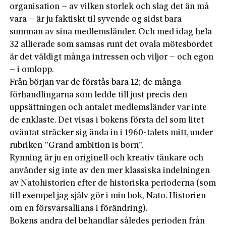
organisation – av vilken storlek och slag det än må
vara – är ju faktiskt til syvende og sidst bara
summan av sina medlemsländer. Och med idag hela
32 allierade som samsas runt det ovala mötesbordet
är det väldigt många intressen och viljor – och egon
– i omlopp.
Från början var de förstås bara 12; de många
förhandlingarna som ledde till just precis den
uppsättningen och antalet medlemsländer var inte
de enklaste. Det visas i bokens första del som litet
oväntat sträcker sig ända in i 1960-talets mitt, under
rubriken ”Grand ambition is born”.
Rynning är ju en originell och kreativ tänkare och
använder sig inte av den mer klassiska indelningen
av Natohistorien efter de historiska perioderna (som
till exempel jag själv gör i min bok, Nato. Historien
om en försvarsallians i förändring).
Bokens andra del behandlar således perioden från