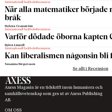
Internationell fackbok
Recension
När alla matematiker började
bråk
Helena Granström
Internationell fackbok
Recension
Varför dödade öborna kapten 
Björn Linnell
Internationell fackbok
Recension
Kan liberalismen någonsin bli f
Susanna Birgersson
Se allt i Recension
Axess Magasin är en tidskrift inom humaniora och
samhällsvetenskap som ges ut av Axess Publishing
AB.
OM OSS