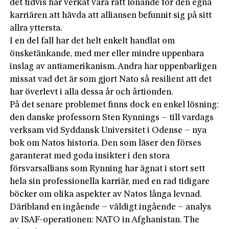
det tidvis har verkat vara rätt lönande för den egna
karriären att hävda att alliansen befunnit sig på sitt
allra yttersta.
I en del fall har det helt enkelt handlat om
önsketänkande, med mer eller mind­re uppenbara
inslag av antiamerikanism. Andra har uppenbarligen
missat vad det är som gjort Nato så resilient att det
har överlevt i alla dessa år och årtionden.
På det senare problemet finns dock en enkel lösning:
den danske professorn Sten Rynnings – till vardags
verksam vid Syddansk Universitet i Odense – nya
bok om Natos historia. Den som läser den förses
garanterat med goda insikter i den stora
försvarsallians som Rynning har ägnat i stort sett
hela sin professionella karriär, med en rad tidigare
böcker om olika aspekter av Natos långa levnad.
Däribland en ingående – väldigt ingående – analys
av ISAF-operationen: NATO in Afghanistan. The