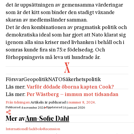
det är uppsättningen av gemensamma värderingar
som är det kitt som binder den stadigt växande
skaran av medlemsländer samman.
Det är den kombinationen av pragmatisk politik och
demokratiska ideal som har gjort att Nato klarat sig
igenom alla sina kriser med livhanken i behåll och i
somras kunde fira sin 75:e födelsedag. Och
förhoppningsvis må leva uti hundrade år.
Försvar
Geopolitik
NATO
Säkerhetspolitik
Läs mer:
Varför dödade öborna kapten Cook?
Läs mer:
Per Wästberg – immun mot tidsandan
Från tidningen:
Artikeln är publicerad i
nummer 8, 2024
.
Publicerad:
Uppdaterad:
4 november 2024
16 januari 2026
Mer av
Ann-Sofie Dahl
Internationell fackbok
Recension