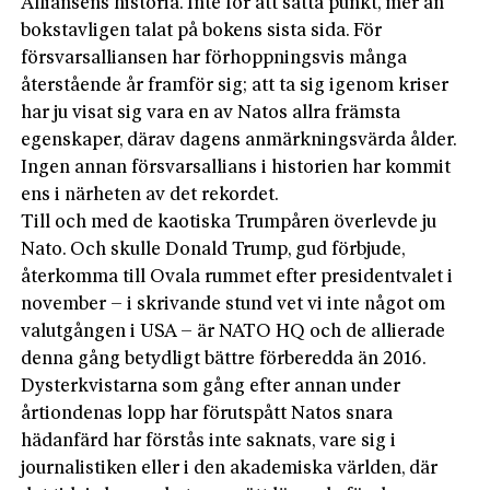
Alliansens historia. Inte för att sätta punkt, mer än
bokstavligen talat på bokens sista sida. För
försvarsalliansen har förhoppningsvis många
återstående år framför sig; att ta sig igenom kriser
har ju visat sig vara en av Natos allra främsta
egenskaper, därav dagens anmärkningsvärda ålder.
Ingen annan försvarsallians i hi­storien har kommit
ens i närheten av det rekordet.
Till och med de kaotiska Trumpåren överlevde ju
Nato. Och skulle Donald Trump, gud förbjude,
återkomma till Ovala rummet efter presidentvalet i
november – i skrivande stund vet vi inte något om
valutgången i USA – är NATO HQ och de allierade
denna gång betydligt bättre förberedda än 2016.
Dysterkvistarna som gång efter annan under
årtiondenas lopp har förutspått Natos snara
hädanfärd har förstås inte saknats, vare sig i
journalistiken eller i den akademiska världen, där