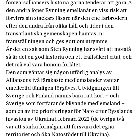
försvarsallian­sers historia gärna tenderar att göra. Å
den andra löper Rynning emellanåt en viss risk att
förvirra sin stackars läsare när den ene farbrodern
efter den andra från olika håll och tider i den
transatlantiska gemenskapen hämtas in i
framställningen och ges gott om utrymme.
Är det en sak som Sten Rynning har svårt att motstå
så är det en god historia och ett träffsäkert citat, och
det må väl vara honom förlåtet.
Den som väntar sig någon utförlig analys av
Alliansens två färskaste medlemsländer väntar
emellertid tämligen förgäves. Utvidgningen till
Sverige och Finland nämns bara rätt kort – och
Sverige som fortfarande blivande medlemsland –
som en av tre prioriteringar för Nato efter Rysslands
invasion av Ukraina i februari 2022 (de övriga två
var att stärka förmågan att försvara det egna
territoriet och öka Natostödet till Ukraina).