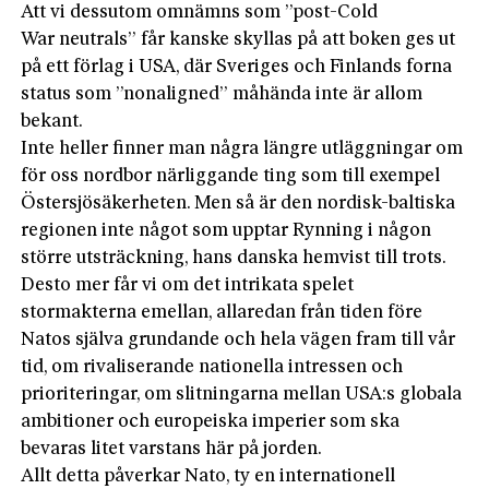
Att vi dessutom omnämns som ”post-Cold
War neutrals” får kanske skyllas på att boken ges ut
på ett förlag i USA, där Sveriges och Finlands forna
status som ”nonaligned” måhända inte är allom
bekant.
Inte heller finner man några längre utläggningar om
för oss nordbor närliggande ting som till exempel
Östersjö­säkerheten. Men så är den nordisk-baltiska
regionen inte något som upptar Rynning i någon
större utsträckning, hans danska hemvist till trots.
Desto mer får vi om det intrikata spelet
stormakterna emellan, allaredan från tiden före
Natos själva grundande och hela vägen fram till vår
tid, om rivaliserande nationella intressen och
prioriteringar, om slitningarna mellan USA:s globala
ambitioner och europeiska imperier som ska
bevaras litet varstans här på jorden.
Allt detta påverkar Nato, ty en internationell