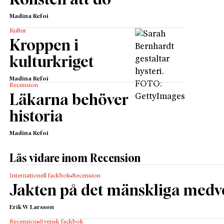
Konsten att dö
Madina Refoi
Kultur
Kroppen i
kulturkriget
Madina Refoi
Recension
Läkarna behöver
historia
Madina Refoi
Läs vidare inom Recension
Internationell fackbok
Recension
Jakten på det mänskliga medv
Erik W Larsson
Recension
Svensk fackbok