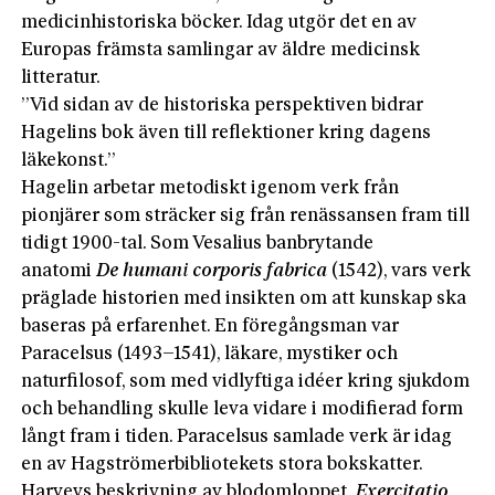
medicinhistoriska böcker. Idag utgör det en av
Europas främsta samlingar av äldre medicinsk
litteratur.
”Vid sidan av de historiska perspektiven bidrar
Hagelins bok även till reflektioner kring dagens
läkekonst.”
Hagelin arbetar metodiskt igenom verk från
pionjärer som sträcker sig från renässansen fram till
tidigt 1900-tal. Som Vesalius banbrytande
anatomi
De humani corporis fabrica
(1542), vars verk
präglade hi­storien med insikten om att kunskap ska
baseras på erfarenhet. En föregångsman var
Paracelsus (1493–1541), läkare, mystiker och
naturfilosof, som med vidlyftiga idéer kring sjukdom
och behandling skulle leva vidare i modifierad form
långt fram i tiden. Paracelsus samlade verk är idag
en av Hagströmerbibliotekets stora bokskatter.
Harveys beskrivning av blodomloppet,
Exercitatio