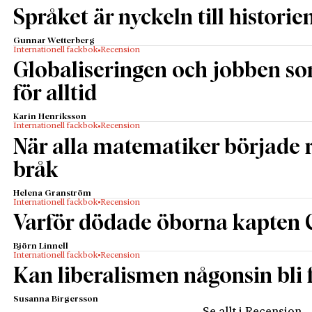
Språket är nyckeln till historie
Gunnar Wetterberg
Internationell fackbok
Recension
Globaliseringen och jobben s
för alltid
Karin Henriksson
Internationell fackbok
Recension
När alla matematiker började
bråk
Helena Granström
Internationell fackbok
Recension
Varför dödade öborna kapten 
Björn Linnell
Internationell fackbok
Recension
Kan liberalismen någonsin bli f
Susanna Birgersson