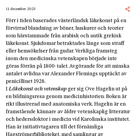
11 december 2023
Förr i tiden baserades västerländsk läkekonst på en
förvirrad blandning av böner, huskurer och teorier
som härstammade från arabisk och antik grekisk
läkekonst. Sjukdomar betraktades länge som straff
eller hemsökelser från gudar. Verkliga framsteg
inom den medicinska vetenskapen började inte
göras förrän på 1800-talet. Avgörande för att minska
antalet avlidna var Alexander Flemings upptäckt av
penicillinet 1928.
I
Läkekonst och vetenskap
ger sig Ove Hagelin ut på
en bildningsresa genom medicinhistorien. Boken är
rikt illustrerad med anatomiska verk. Hagelin är en
framstående kännare av äldre vetenskaplig litteratur
och hedersdoktor i medicin vid Karolinska institutet.
Han är initiativtagaren till det förnämliga
Hagströmerbiblioteket, med samlingar av