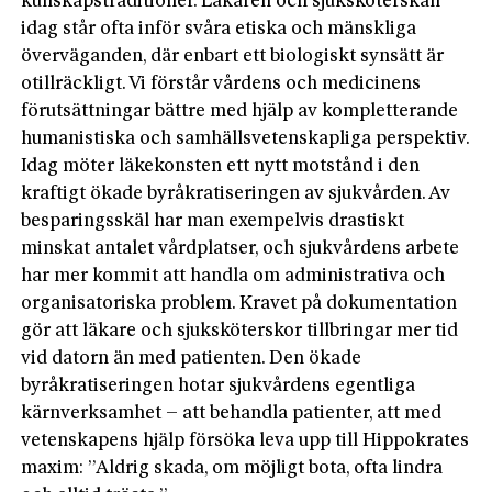
kunskapstraditioner. Läkaren och sjuksköterskan
idag står ofta inför svåra etiska och mänskliga
överväganden, där enbart ett biologiskt synsätt är
otillräckligt. Vi förstår vårdens och medicinens
förutsättningar bättre med hjälp av kompletterande
humanistiska och samhällsvetenskapliga perspektiv.
Idag möter läkekonsten ett nytt motstånd i den
kraftigt ökade byråkratiseringen av sjukvården. Av
besparingsskäl har man exempelvis drastiskt
minskat antalet vårdplatser, och sjukvårdens arbete
har mer kommit att handla om administrativa och
organisatoriska problem. Kravet på dokumentation
gör att läkare och sjuksköterskor tillbringar mer tid
vid datorn än med patienten. Den ökade
byråkratiseringen hotar sjukvårdens egentliga
kärnverksamhet – att behandla patienter, att med
vetenskapens hjälp försöka leva upp till Hippokrates
maxim: ”Aldrig skada, om möjligt bota, ofta lindra