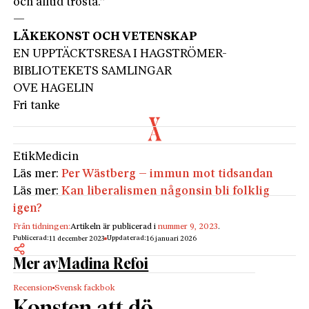
och alltid trösta.”
—
LÄKEKONST OCH VETENSKAP
EN UPPTÄCKTSRESA I HAGSTRÖMER-
BIBLIOTEKETS SAMLINGAR
OVE HAGELIN
Fri tanke
Etik
Medicin
Läs mer:
Per Wästberg – immun mot tidsandan
Läs mer:
Kan liberalismen någonsin bli folklig
igen?
Från tidningen:
Artikeln är publicerad i
nummer 9, 2023
.
Publicerad:
Uppdaterad:
11 december 2023
16 januari 2026
Mer av
Madina Refoi
Recension
Svensk fackbok