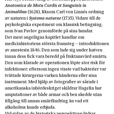
Anatomica de Motu Cordis et Sanguinis in
Animalibus
(1628), liksom Carl von Linnés ordning
av naturen i
Systema naturae
(1735). Vidare till de
psykologiska experiment om klassisk betingning,
som Ivan Pavlov genomförde på sina hundar.
Det mest angelägna kapitlet handlar om
medicinhistoriens största framsteg – introduktionen
av anestesin 1846. Den som lade sig under kniven
innan dess fick vara beredd på fruktansvärd smärta.
Den som klarade av operationen löpte stor risk för
infektioner; eftersom ingen visste vad bakterier var
tvättade kirurgerna varken händerna eller sina
instrument. Med hjälp av fotografier av sårade i
amerikanska inbördeskriget skildrar Hagelin hur
amputationer av både armar och ben skedde utan
tillgång till annan smärtlindring än vad ett
alkoholrus kunde erbjuda.
Vid sidan av de historiska perspektiven bidrar