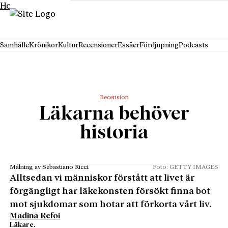
Hoppa till innehåll
Samhälle
Krönikor
Kultur
Recensioner
Essäer
Fördjupning
Podcasts
Recension
Läkarna behöver
historia
Målning av Sebastiano Ricci.
Foto: GETTY IMAGES
Alltsedan vi människor förstått att livet är
förgängligt har läkekons­ten försökt finna bot
mot sjukdomar som hotar att förkorta vårt liv.
Madina Refoi
Läkare.