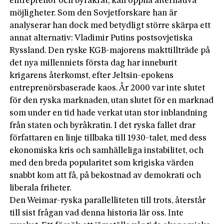
entreprenör och byråkrat, kan öppna alternativa
möjligheter. Som den Sovjetforskare han är
analyserar han dock med betydligt större skärpa ett
annat alternativ: Vladimir Putins postsovjetiska
Ryssland. Den ryske KGB-majorens makttillträde på
det nya millenniets första dag har inneburit
krigarens återkomst, efter Jeltsin-epokens
entreprenörsbaserade kaos. År 2000 var inte slutet
för den ryska marknaden, utan slutet för en marknad
som under en tid hade verkat utan stor inblandning
från staten och byråkratin. I det ryska fallet drar
författaren en linje tillbaka till 1930-talet, med dess
ekonomiska kris och samhälleliga instabilitet, och
med den breda popularitet som krigiska värden
snabbt kom att få, på bekostnad av demokrati och
liberala friheter.
Den Weimar-ryska parallelliteten till trots, återstår
till sist frågan vad denna historia lär oss. Inte