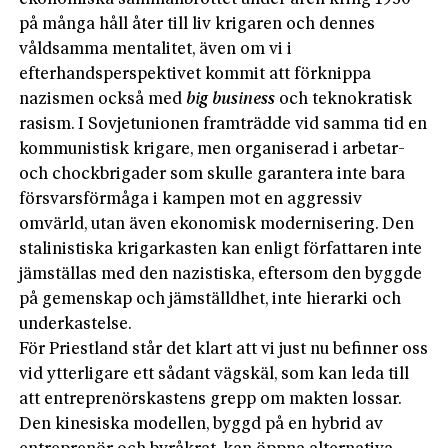
på många håll åter till liv krigaren och dennes
våldsamma mentalitet, även om vi i
efterhandsperspektivet kommit att förknippa
nazismen också med
big business
och teknokratisk
rasism. I Sovjetunionen framträdde vid samma tid en
kommunistisk krigare, men organiserad i arbetar-
och chockbrigader som skulle garantera inte bara
försvarsförmåga i kampen mot en aggressiv
omvärld, utan även ekonomisk modernisering. Den
stalinistiska krigarkasten kan enligt författaren inte
jämställas med den nazistiska, eftersom den byggde
på gemenskap och jämställdhet, inte hierarki och
underkastelse.
För Priestland står det klart att vi just nu befinner oss
vid ytterligare ett sådant vägskäl, som kan leda till
att entreprenörskastens grepp om makten lossar.
Den kinesiska modellen, byggd på en hybrid av