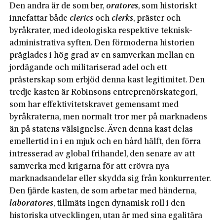
Den andra är de som ber,
oratores
, som historiskt
innefattar både
clerics
och
clerks
, präster och
byråkrater, med ideologiska respektive teknisk-
administrativa syften. Den förmoderna historien
präglades i hög grad av en samverkan mellan en
jordägande och militariserad adel och ett
prästerskap som erbjöd denna kast legitimitet. Den
tredje kasten är Robinsons entreprenörskategori,
som har effektivitetskravet gemensamt med
byråkraterna, men normalt tror mer på marknadens
än på statens välsignelse. Även denna kast delas
emellertid in i en mjuk och en hård hälft, den förra
intresserad av global frihandel, den senare av att
samverka med krigarna för att erövra nya
marknadsandelar eller skydda sig från konkurrenter.
Den fjärde kasten, de som arbetar med händerna,
laboratores
, tillmäts ingen dynamisk roll i den
historiska utvecklingen, utan är med sina egalitära