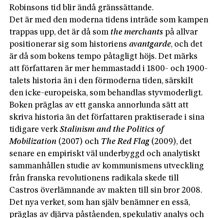
Robinsons tid blir ändå gränssättande.
Det är med den moderna tidens inträde som kampen
trappas upp, det är då som
the merchants
på allvar
positionerar sig som historiens
avantgarde
, och det
är då som bokens tempo påtagligt höjs. Det märks
att författaren är mer hemmastadd i 1800- och 1900-
talets historia än i den förmoderna tiden, särskilt
den icke-europeiska, som behandlas styvmoderligt.
Boken präglas av ett ganska annorlunda sätt att
skriva historia än det författaren praktiserade i sina
tidigare verk
Stalinism and the Politics of
Mobilization
(2007) och
The Red Flag
(2009), det
senare en empiriskt väl underbyggd och analytiskt
sammanhållen studie av kommunismens utveckling
från franska revolutionens radikala skede till
Castros överlämnande av makten till sin bror 2008.
Det nya verket, som han själv benämner en essä,
präglas av djärva påståenden, spekulativ analys och