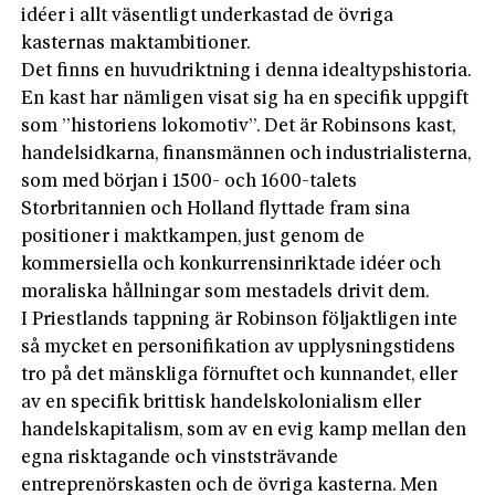
idéer i allt väsentligt underkastad de övriga
kasternas maktambitioner.
Det finns en huvudriktning i denna idealtypshistoria.
En kast har nämligen visat sig ha en specifik uppgift
som ”historiens lokomotiv”. Det är Robinsons kast,
handelsidkarna, finansmännen och industrialisterna,
som med början i 1500- och 1600-talets
Storbritannien och Holland flyttade fram sina
positioner i maktkampen, just genom de
kommersiella och konkurrensinriktade idéer och
moraliska hållningar som mestadels drivit dem.
I Priestlands tappning är Robinson följaktligen inte
så mycket en personifikation av upplysningstidens
tro på det mänskliga förnuftet och kunnandet, eller
av en specifik brittisk handelskolonialism eller
handelskapitalism, som av en evig kamp mellan den
egna risktagande och vinststrävande
entreprenörskasten och de övriga kasterna. Men