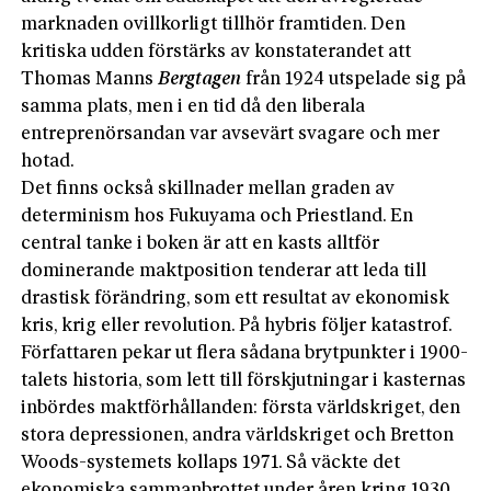
marknaden ovillkorligt tillhör framtiden. Den
kritiska udden förstärks av konstaterandet att
Thomas Manns
Bergtagen
från 1924 utspelade sig på
samma plats, men i en tid då den liberala
entreprenörsandan var avsevärt svagare och mer
hotad.
Det finns också skillnader mellan graden av
determinism hos Fukuyama och Priestland. En
central tanke i boken är att en kasts alltför
dominerande maktposition tenderar att leda till
drastisk förändring, som ett resultat av ekonomisk
kris, krig eller revolution. På hybris följer katastrof.
Författaren pekar ut flera sådana brytpunkter i 1900-
talets historia, som lett till förskjutningar i kasternas
inbördes maktförhållanden: första världskriget, den
stora depressionen, andra världskriget och Bretton
Woods-systemets kollaps 1971. Så väckte det
ekonomiska sammanbrottet under åren kring 1930