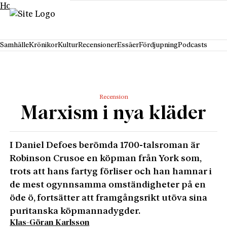
Hoppa till innehåll
Samhälle
Krönikor
Kultur
Recensioner
Essäer
Fördjupning
Podcasts
Recension
Marxism i nya kläder
I Daniel Defoes berömda 1700-talsroman är
Robinson Crusoe en köpman från York som,
trots att hans fartyg förliser och han hamnar i
de mest ogynnsamma omständigheter på en
öde ö, fortsätter att framgångsrikt utöva sina
puritanska köpmannadygder.
Klas-Göran Karlsson