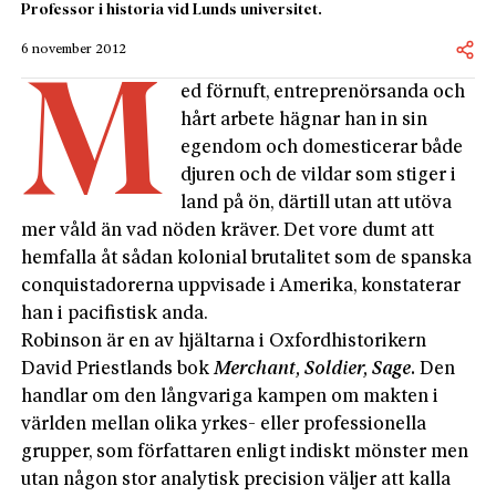
Professor i historia vid Lunds universitet.
6 november 2012
M
ed förnuft, entreprenörsanda och
hårt arbete hägnar han in sin
egendom och domesticerar både
djuren och de vildar som stiger i
land på ön, därtill utan att utöva
mer våld än vad nöden kräver. Det vore dumt att
hemfalla åt sådan kolonial brutalitet som de spanska
conquistadorerna uppvisade i Amerika, konstaterar
han i pacifistisk anda.
Robinson är en av hjältarna i Oxfordhistorikern
David Priestlands bok
Merchant, Soldier, Sage.
Den
handlar om den långvariga kampen om makten i
världen mellan olika yrkes- eller professionella
grupper, som författaren enligt indiskt mönster men
utan någon stor analytisk precision väljer att kalla