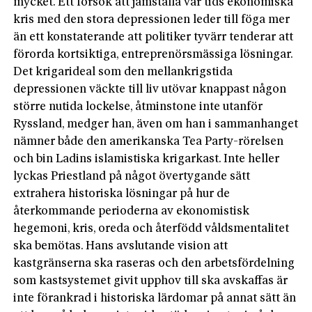
mycket. Ett försök att jämställa vår tids ekonomiska
kris med den stora depressionen leder till föga mer
än ett konstaterande att politiker tyvärr tenderar att
förorda kortsiktiga, entreprenörsmässiga lösningar.
Det krigarideal som den mellankrigstida
depressionen väckte till liv utövar knappast någon
större nutida lockelse, åtminstone inte utanför
Ryssland, medger han, även om han i sammanhanget
nämner både den amerikanska Tea Party-rörelsen
och bin Ladins islamistiska krigarkast. Inte heller
lyckas Priestland på något övertygande sätt
extrahera historiska lösningar på hur de
återkommande perioderna av ekonomistisk
hegemoni, kris, oreda och återfödd våldsmentalitet
ska bemötas. Hans avslutande vision att
kastgränserna ska raseras och den arbetsfördelning
som kastsystemet givit upphov till ska avskaffas är
inte förankrad i historiska lärdomar på annat sätt än