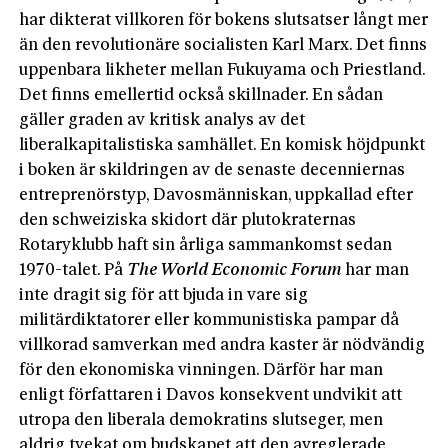
har dikterat villkoren för bokens slutsatser långt mer
än den revolutionäre socialisten Karl Marx. Det finns
uppenbara likheter mellan Fukuyama och Priestland.
Det finns emellertid också skillnader. En sådan
gäller graden av kritisk analys av det
liberalkapitalistiska samhället. En komisk höjdpunkt
i boken är skildringen av de senaste decenniernas
entreprenörstyp, Davosmänniskan, uppkallad efter
den schweiziska skidort där plutokraternas
Rotaryklubb haft sin årliga sammankomst sedan
1970-talet. På
The World Economic Forum
har man
inte dragit sig för att bjuda in vare sig
militärdiktatorer eller kommunistiska pampar då
villkorad samverkan med andra kaster är nödvändig
för den ekonomiska vinningen. Därför har man
enligt författaren i Davos konsekvent undvikit att
utropa den liberala demokratins slutseger, men
aldrig tvekat om budskapet att den avreglerade