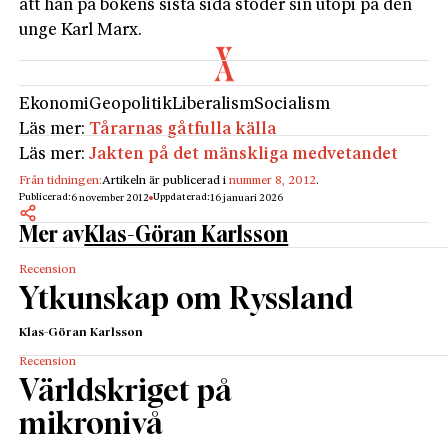
att han på bokens sista sida stöder sin utopi på den
unge Karl Marx.
Ekonomi
Geopolitik
Liberalism
Socialism
Läs mer:
Tårarnas gåtfulla källa
Läs mer:
Jakten på det mänskliga medvetandet
Från tidningen:
Artikeln är publicerad i
nummer 8, 2012
.
Publicerad:
Uppdaterad:
6 november 2012
16 januari 2026
Mer av
Klas-Göran Karlsson
Recension
Ytkunskap om Ryssland
Klas-Göran Karlsson
Recension
Världskriget på
mikronivå