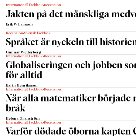
Internationell fackbok
Recension
Jakten på det mänskliga medv
Erik W Larsson
Recension
Svensk fackbok
Språket är nyckeln till historie
Gunnar Wetterberg
Internationell fackbok
Recension
Globaliseringen och jobben s
för alltid
Karin Henriksson
Internationell fackbok
Recension
När alla matematiker började
bråk
Helena Granström
Internationell fackbok
Recension
Varför dödade öborna kapten 