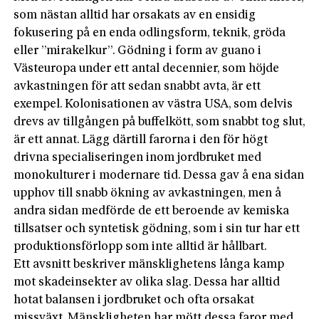
som nästan alltid har orsakats av en ensidig
fokusering på en enda odlingsform, teknik, gröda
eller ”mirakelkur”. Gödning i form av guano i
Västeuropa under ett antal decennier, som höjde
avkastningen för att sedan snabbt avta, är ett
exempel. Kolonisationen av västra USA, som delvis
drevs av tillgången på buffelkött, som snabbt tog slut,
är ett annat. Lägg därtill farorna i den för högt
drivna specialiseringen inom jordbruket med
monokulturer i modernare tid. Dessa gav å ena sidan
upphov till snabb ökning av avkastningen, men å
andra sidan medförde de ett beroende av kemiska
tillsatser och syntetisk gödning, som i sin tur har ett
produktionsförlopp som inte alltid är hållbart.
Ett avsnitt beskriver mänsklighetens långa kamp
mot skadeinsekter av olika slag. Dessa har alltid
hotat balansen i jordbruket och ofta orsakat
missväxt. Mänskligheten har mött dessa faror med