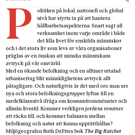
P
olitiken på lokal, nationell och global
nivå har styrts in på att hantera
hållbarhetsaspekterna. Snart sagt all
verksamhet inom varje område i både
det lilla livet för enskilda människor
och i det stora liv som levs av våra organisationer
präglas av en önskan att minska människans
avtryck på vår omvärld.
Med en ökande befolkning och en alltmer uttalad
urbanisering blir mänsklighetens avtryck allt
påtagligare. Och naturligtvis är det med oro man ser
nya och stora befolkningsgrupper lyftas till en
medelklassnivå ifråga om konsumtionsmönster och
allmän livsstil. Kommer verkligen jordens resurser
att räcka till, och kommer balansen mellan
befolkning och natur att kunna upprätthållas?
Miljögeografen Ruth DeFries bok
The Big Ratchet