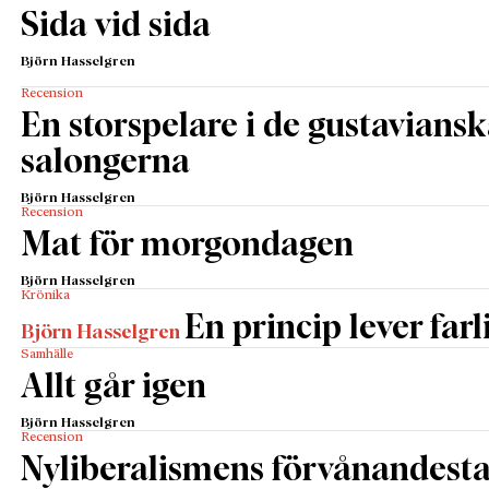
Sida vid sida
Björn Hasselgren
Recension
En storspelare i de gustavians
salongerna
Björn Hasselgren
Recension
Mat för morgondagen
Björn Hasselgren
Krönika
En princip lever farl
Björn Hasselgren
Samhälle
Allt går igen
Björn Hasselgren
Recension
Nyliberalismens förvånandestar