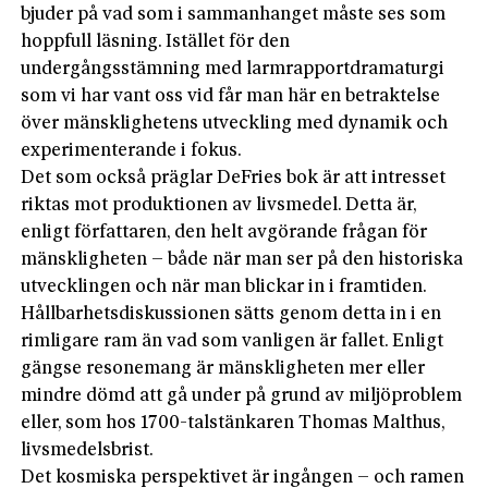
bjuder på vad som i sammanhanget måste ses som
hoppfull läsning. Istället för den
undergångsstämning med larmrapportdramaturgi
som vi har vant oss vid får man här en betraktelse
över mänsklighetens utveckling med dynamik och
experimenterande i fokus.
Det som också präglar DeFries bok är att intresset
riktas mot produktionen av livsmedel. Detta är,
enligt författaren, den helt avgörande frågan för
mänskligheten – både när man ser på den historiska
utvecklingen och när man blickar in i framtiden.
Hållbarhetsdiskussionen sätts genom detta in i en
rimligare ram än vad som vanligen är fallet. Enligt
gängse resonemang är mänskligheten mer eller
mindre dömd att gå under på grund av miljöproblem
eller, som hos 1700-talstänkaren Thomas Malthus,
livsmedelsbrist.
Det kosmiska perspektivet är ingången – och ramen