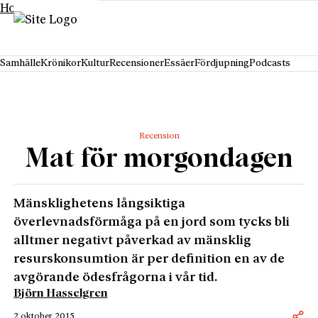
Hoppa till innehåll
Samhälle
Krönikor
Kultur
Recensioner
Essäer
Fördjupning
Podcasts
Recension
Mat för morgondagen
Mänsklighetens långsiktiga
överlevnadsförmåga på en jord som tycks bli
alltmer negativt påverkad av mänsklig
resurskonsumtion är per definition en av de
avgörande ödesfrågorna i vår tid.
Björn Hasselgren
2 oktober 2015