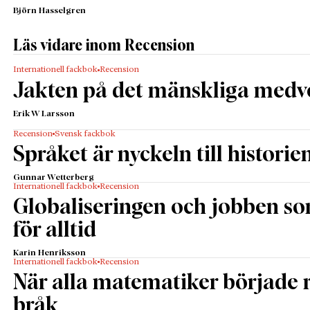
Björn Hasselgren
Läs vidare inom Recension
Internationell fackbok
Recension
Jakten på det mänskliga medv
Erik W Larsson
Recension
Svensk fackbok
Språket är nyckeln till historie
Gunnar Wetterberg
Internationell fackbok
Recension
Globaliseringen och jobben s
för alltid
Karin Henriksson
Internationell fackbok
Recension
När alla matematiker började
bråk