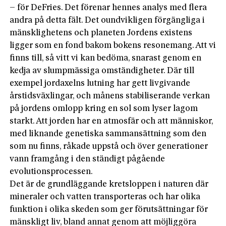
– för DeFries. Det förenar hennes analys med flera
andra på detta fält. Det oundvikligen förgängliga i
mänsklighetens och planeten Jordens existens
ligger som en fond bakom bokens resonemang. Att vi
finns till, så vitt vi kan bedöma, snarast genom en
kedja av slumpmässiga omständigheter. Där till
exempel jordaxelns lutning har gett livgivande
årstidsväxlingar, och månens stabiliserande verkan
på jordens omlopp kring en sol som lyser lagom
starkt. Att jorden har en atmosfär och att människor,
med liknande genetiska sammansättning som den
som nu finns, råkade uppstå och över generationer
vann framgång i den ständigt pågående
evolutionsprocessen.
Det är de grundläggande kretsloppen i naturen där
mineraler och vatten transporteras och har olika
funktion i olika skeden som ger förutsättningar för
mänskligt liv, bland annat genom att möjliggöra