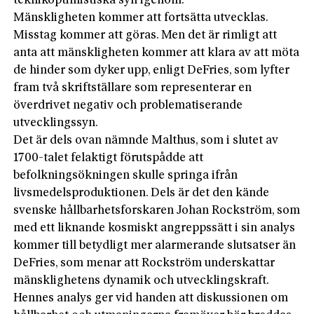
teknikoptimistiska syn igenom.
Mänskligheten kommer att fortsätta utvecklas.
Misstag kommer att göras. Men det är rimligt att
anta att mänskligheten kommer att klara av att möta
de hinder som dyker upp, enligt DeFries, som lyfter
fram två skriftställare som representerar en
överdrivet negativ och problematiserande
utvecklingssyn.
Det är dels ovan nämnde Malthus, som i slutet av
1700-talet felaktigt förutspådde att
befolkningsökningen skulle springa ifrån
livsmedelsproduktionen. Dels är det den kände
svenske hållbarhetsforskaren Johan Rockström, som
med ett liknande kosmiskt angreppssätt i sin analys
kommer till betydligt mer alarmerande slutsatser än
DeFries, som menar att Rockström underskattar
mänsklighetens dynamik och utvecklingskraft.
Hennes analys ger vid handen att diskussionen om