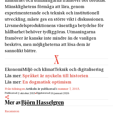
hållbarhet och utmaningarna framöver bör breddas.
Mänsklighetens förmåga att lära, genom
experimenterande och teknisk och institutionell
utveckling, måste ges en större vikt i diskussionen.
Livsmedelsproduktionens väsentliga betydelse för
hållbarhet behöver tydliggöras. Utmaningarna
framöver är kanske inte mindre än de vanligen
beskrivs, men möjligheterna att lösa dem är
sannolikt bättre.
Ekonomi
Miljö och klimat
Teknik och digitalisering
Läs mer:
Språket är nyckeln till historien
Läs mer:
En dogmatisk optimism
Från tidningen:
Artikeln är publicerad i
nummer 7, 2015
.
Publicerad:
Uppdaterad:
2 oktober 2015
16 januari 2026
Mer av
Björn Hasselgren
Recension