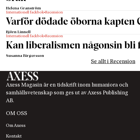
Helena Granström
Internationell fackbok
Recension
Varför dödade öborna kapten 
Björn Linnell
Internationell fackbok
Recension
Kan liberalismen någonsin bli f
Susanna Birgersson
Se allt i Recension
Axess Magasin är en tidskrift inom humaniora och
samhällsvetenskap som ges ut av Axess Publishing
AB.
OM OSS
Om Axess
Kontakt