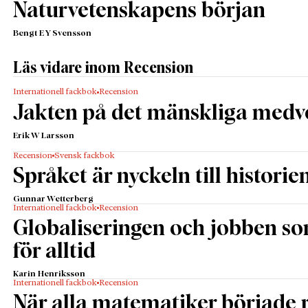
Naturvetenskapens början
Bengt E Y Svensson
Läs vidare inom Recension
Internationell fackbok
Recension
Jakten på det mänskliga medv
Erik W Larsson
Recension
Svensk fackbok
Språket är nyckeln till historie
Gunnar Wetterberg
Internationell fackbok
Recension
Globaliseringen och jobben s
för alltid
Karin Henriksson
Internationell fackbok
Recension
När alla matematiker började