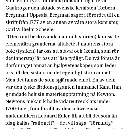
Som ett uttryck för denna omställning citerar
Gaukroger den aktade svenske kemisten Torbern
Bergman i Uppsala. Bergman säger i förordet till en
skrift från 1777 av en annan av våra stora kemister,
Carl Wilhelm Scheele,
”(Den rent beskrivande naturalhistorien) lär oss de
elementära grunderna, alfabetet i naturens stora
bok; (fysiken) lär oss att stava; och (kemin, som rör
det innersta) lär oss att läsa tydligt. De två första är
därför inget annat än hjälpvetenskaper, som leder
oss till den sista, som det egentligt stora ämnet.”
Men det fanns de som spjärnade emot. En av dem
var den tyske lärdomsgiganten Immanuel Kant. Han
grundade helt sin materieuppfattning på Newton.
Newtons mekanik hade vidareutvecklats under
1700-talet, framförallt av den schweiziske
matematikern Leonard Euler, till att bli det som än
idag kallas ”rationell” – det vill säga: ”förnuftig” –