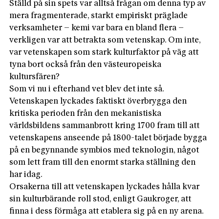
Ställd på sin spets var alltså frågan om denna typ av
mera fragmenterade, starkt empiriskt präglade
verksamheter – kemi var bara en bland flera –
verkligen var att betrakta som vetenskap. Om inte,
var vetenskapen som stark kulturfaktor på väg att
tyna bort också från den västeuropeiska
kultursfären?
Som vi nu i efterhand vet blev det inte så.
Vetenskapen lyckades faktiskt överbrygga den
kritiska perioden från den mekanistiska
världsbildens sammanbrott kring 1700 fram till att
vetenskapens anseende på 1800-talet började bygga
på en begynnande symbios med teknologin, något
som lett fram till den enormt starka ställning den
har idag.
Orsakerna till att vetenskapen lyckades hålla kvar
sin kulturbärande roll stod, enligt Gaukroger, att
finna i dess förmåga att etablera sig på en ny arena.