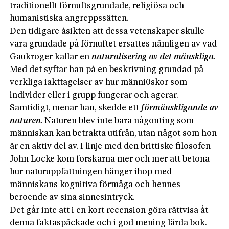
traditionellt förnuftsgrundade, religiösa och
humanistiska angreppssätten.
Den tidigare åsikten att dessa vetenskaper skulle
vara grundade på förnuftet ersattes nämligen av vad
Gaukroger kallar en
naturalisering av det mänskliga
.
Med det syftar han på en beskrivning grundad på
verkliga iakttagelser av hur männi0skor som
individer eller i grupp fungerar och agerar.
Samtidigt, menar han, skedde ett
förmänskligande av
naturen
. Naturen blev inte bara någonting som
människan kan betrakta utifrån, utan något som hon
är en aktiv del av. I linje med den brittiske filosofen
John Locke kom forskarna mer och mer att betona
hur naturuppfattningen hänger ihop med
människans kognitiva förmåga och hennes
beroende av sina sinnesintryck.
Det går inte att i en kort recension göra rättvisa åt
denna faktaspäckade och i god mening lärda bok.