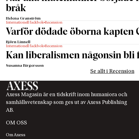
bråk
Helena Granström
Internationell fackbok
Recension
Varför dödade öborna kapten 
Björn Linnell
Internationell fackbok
Recension
Kan liberalismen någonsin bli f
Susanna Birgersson
Se allt i Recension
Axess Magasin är en tidskrift inom humaniora och
samhällsvetenskap som ges ut av Axess Publishing
AB.
OM OSS
Om Axess