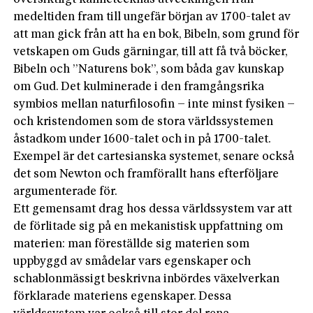
medeltiden fram till ungefär början av 1700-talet av
att man gick från att ha en bok, Bibeln, som grund för
vetskapen om Guds gärningar, till att få två böcker,
Bibeln och ”Naturens bok”, som båda gav kunskap
om Gud. Det kulminerade i den framgångsrika
symbios mellan naturfilosofin – inte minst fysiken –
och kristendomen som de stora världssystemen
åstadkom under 1600-talet och in på 1700-talet.
Exempel är det cartesianska systemet, senare också
det som Newton och framförallt hans efterföljare
argumenterade för.
Ett gemensamt drag hos dessa världssystem var att
de förlitade sig på en mekanistisk uppfattning om
materien: man föreställde sig materien som
uppbyggd av smådelar vars egenskaper och
schablonmässigt beskrivna inbördes växelverkan
förklarade materiens egenskaper. Dessa