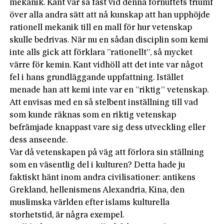
mekanik. Kant var så fäst vid denna förnuftets triumf
över alla andra sätt att nå kunskap att han upphöjde
rationell mekanik till en mall för hur vetenskap
skulle bedrivas. När nu en sådan disciplin som kemi
inte alls gick att förklara ”rationellt”, så mycket
värre för kemin. Kant vidhöll att det inte var något
fel i hans grundläggande uppfattning. Istället
menade han att kemi inte var en ”riktig” vetenskap.
Att envisas med en så stelbent inställning till vad
som kunde räknas som en riktig vetenskap
befrämjade knappast vare sig dess utveckling eller
dess anseende.
Var då vetenskapen på väg att förlora sin ställning
som en väsentlig del i kulturen? Detta hade ju
faktiskt hänt inom andra civilisationer: antikens
Grekland, hellenismens Alexandria, Kina, den
muslimska världen efter islams kulturella
storhetstid, är några exempel.