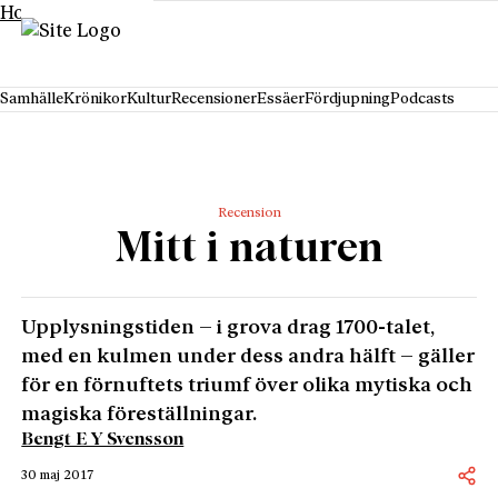
Hoppa till innehåll
Samhälle
Krönikor
Kultur
Recensioner
Essäer
Fördjupning
Podcasts
Recension
Mitt i naturen
Upplysningstiden – i grova drag 1700-talet,
med en kulmen under dess andra hälft – gäller
för en förnuftets triumf över olika mytiska och
magiska föreställningar.
Bengt E Y Svensson
30 maj 2017