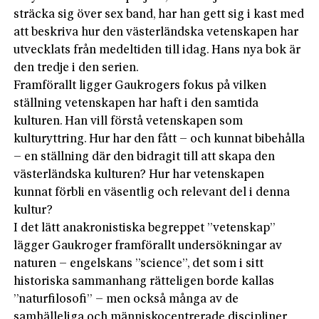
sträcka sig över sex band, har han gett sig i kast med
att beskriva hur den västerländska vetenskapen har
utvecklats från medeltiden till idag. Hans nya bok är
den tredje i den serien.
Framförallt ligger Gaukrogers fokus på vilken
ställning vetenskapen har haft i den samtida
kulturen. Han vill förstå vetenskapen som
kulturyttring. Hur har den fått – och kunnat bibehålla
– en ställning där den bidragit till att skapa den
västerländska kulturen? Hur har vetenskapen
kunnat förbli en väsentlig och relevant del i denna
kultur?
I det lätt anakronistiska begreppet ”vetenskap”
lägger Gaukroger framförallt undersökningar av
naturen – engelskans ”science”, det som i sitt
historiska sammanhang rätteligen borde kallas
”naturfilosofi” – men också många av de
samhälleliga och människocentrerade discipliner