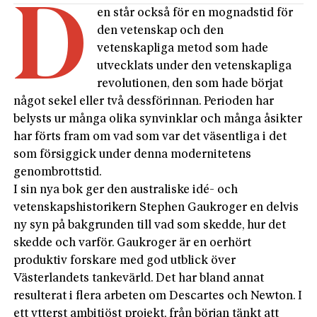
D
en står också för en mognadstid för
den vetenskap och den
vetenskapliga metod som hade
utvecklats under den vetenskapliga
revolutionen, den som hade börjat
något sekel eller två dessförinnan. Perioden har
belysts ur många olika synvinklar och många åsikter
har förts fram om vad som var det väsentliga i det
som försiggick under denna modernitetens
genombrottstid.
I sin nya bok ger den australiske idé- och
vetenskapshistorikern Stephen Gaukroger en delvis
ny syn på bakgrunden till vad som skedde, hur det
skedde och varför. Gaukroger är en oerhört
produktiv forskare med god utblick över
Västerlandets tankevärld. Det har bland annat
resulterat i flera arbeten om Descartes och Newton. I
ett ytterst ambitiöst projekt, från början tänkt att