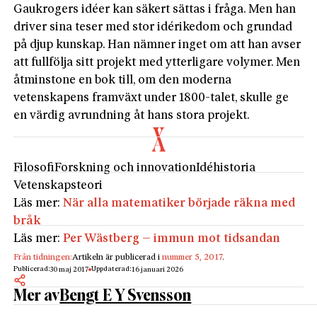
Gaukrogers idéer kan säkert sättas i fråga. Men han
driver sina teser med stor idérikedom och grundad
på djup kunskap. Han nämner inget om att han avser
att fullfölja sitt projekt med ytterligare volymer. Men
åtminstone en bok till, om den moderna
vetenskapens framväxt under 1800-talet, skulle ge
en värdig avrundning åt hans stora projekt.
Filosofi
Forskning och innovation
Idéhistoria
Vetenskapsteori
Läs mer:
När alla matematiker började räkna med
bråk
Läs mer:
Per Wästberg – immun mot tidsandan
Från tidningen:
Artikeln är publicerad i
nummer 5, 2017
.
Publicerad:
Uppdaterad:
30 maj 2017
16 januari 2026
Mer av
Bengt E Y Svensson