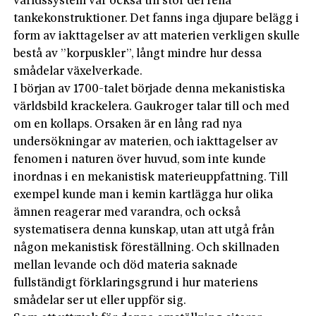
världssystem var också till stor del rena
tankekonstruktioner. Det fanns inga djupare belägg i
form av iakttagelser av att materien verkligen skulle
bestå av ”korpuskler”, långt mindre hur dessa
smådelar växelverkade.
I början av 1700-talet började denna mekanistiska
världsbild krackelera. Gaukroger talar till och med
om en kollaps. Orsaken är en lång rad nya
undersökningar av materien, och iakttagelser av
fenomen i naturen över huvud, som inte kunde
inordnas i en mekanistisk materieuppfattning. Till
exempel kunde man i kemin kartlägga hur olika
ämnen reagerar med varandra, och också
systematisera denna kunskap, utan att utgå från
någon mekanistisk föreställning. Och skillnaden
mellan levande och död materia saknade
fullständigt förklaringsgrund i hur materiens
smådelar ser ut eller uppför sig.