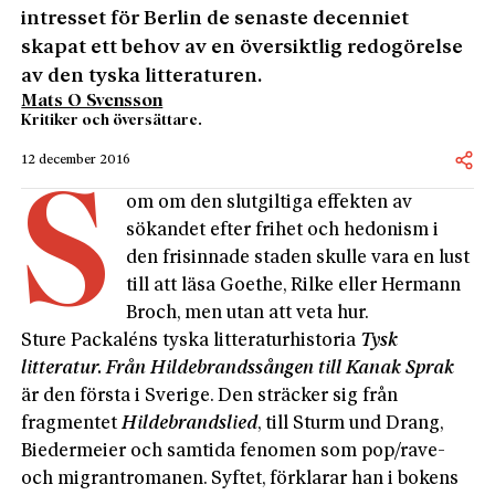
intresset för Berlin de senaste decenniet
skapat ett behov av en översiktlig redogörelse
av den tyska litteraturen.
Mats O Svensson
Kritiker och översättare.
12 december 2016
S
om om den slutgiltiga effekten av
sökandet efter frihet och hedonism i
den frisinnade staden skulle vara en lust
till att läsa Goethe, Rilke eller Hermann
Broch, men utan att veta hur.
Sture Packaléns tyska litteraturhistoria
Tysk
litteratur. Från Hildebrandssången till Kanak Sprak
är den första i Sverige. Den sträcker sig från
fragmentet
Hildebrandslied
, till Sturm und Drang,
Biedermeier och samtida fenomen som pop/rave-
och migrantromanen. Syftet, förklarar han i bokens