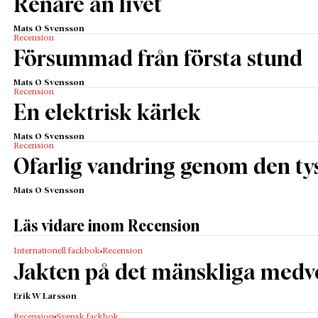
Renare än livet
Mats O Svensson
Recension
Försummad från första stund
Mats O Svensson
Recension
En elektrisk kärlek
Mats O Svensson
Recension
Ofarlig vandring genom den tys
Mats O Svensson
Läs vidare inom Recension
Internationell fackbok
Recension
Jakten på det mänskliga medv
Erik W Larsson
Recension
Svensk fackbok