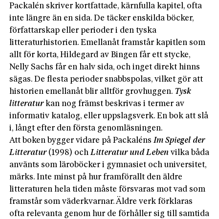
Packalén skriver kortfattade, kärnfulla kapitel, ofta
inte längre än en sida. De täcker enskilda böcker,
författarskap eller perioder i den tyska
litteraturhistorien. Emellanåt framstår kapitlen som
allt för korta, Hildegard av Bingen får ett stycke,
Nelly Sachs får en halv sida, och inget direkt hinns
sägas. De flesta perioder snabbspolas, vilket gör att
historien emellanåt blir alltför grovhuggen.
Tysk
litteratur
kan nog främst beskrivas i termer av
informativ katalog, eller uppslagsverk. En bok att slå
i, långt efter den första genomläsningen.
Att boken bygger vidare på Packaléns
Im Spiegel der
Litteratur
(1998) och
Litteratur und Leben
vilka båda
använts som läroböcker i gymnasiet och universitet,
märks. Inte minst på hur framförallt den äldre
litteraturen hela tiden måste försvaras mot vad som
framstår som väderkvarnar. Äldre verk förklaras
ofta relevanta genom hur de förhåller sig till samtida