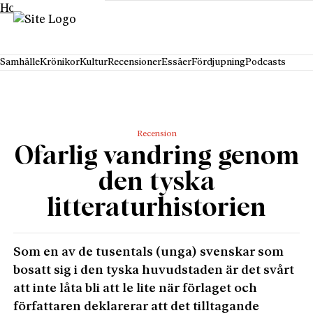
Hoppa till innehåll
Samhälle
Krönikor
Kultur
Recensioner
Essäer
Fördjupning
Podcasts
Recension
Ofarlig vandring genom
den tyska
litteraturhistorien
Som en av de tusentals (unga) svenskar som
bosatt sig i den tyska huvudstaden är det svårt
att inte låta bli att le lite när förlaget och
författaren deklarerar att det tilltagande