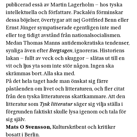
publicerad essä av Martin Lagerholm – hos tyska
intellektuella och författare. Packalén förminskar
dessa böjelser, övertygar att nej Gottfried Benn eller
Ernst Jünger sympatiserade egentligen inte med
eller tog tidigt avstånd från nationalsocialismen.
Medan Thomas Manns antidemokratiska tendenser,
synliga även efter
Bergtagen
, ignoreras. Historiens
lakan – fullt av veck och skuggor – slätas ut till en
vit och ljus yta som inte stör någon. Ingen ska
skrämmas bort. Alla ska med.
På det hela taget hade man önskat sig färre
påståenden om livet och litteraturen, och fler citat
från den tyska litteraturens skattkammare. Att den
litteratur som
Tysk litteratur
säger sig vilja ställa i
förgrunden faktiskt skulle lysa igenom och tala för
sig själv.
Mats
O Svensson
,
Kulturskribent och kritiker
bosatt i Berlin.