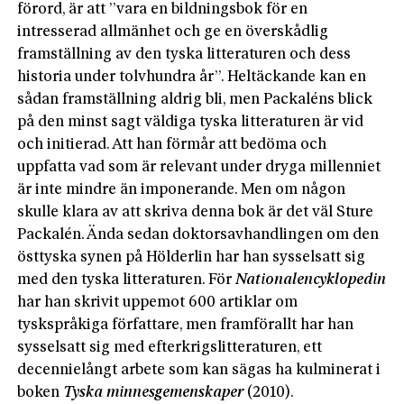
förord, är att ”vara en bildningsbok för en
intresserad allmänhet och ge en överskådlig
framställning av den tyska litteraturen och dess
historia under tolvhundra år”. Heltäckande kan en
sådan framställning aldrig bli, men Packaléns blick
på den minst sagt väldiga tyska litteraturen är vid
och initierad. Att han förmår att bedöma och
uppfatta vad som är relevant under dryga millenniet
är inte mindre än imponerande. Men om någon
skulle klara av att skriva denna bok är det väl Sture
Packalén. Ända sedan doktorsavhandlingen om den
östtyska synen på Hölderlin har han sysselsatt sig
med den tyska litteraturen. För
Nationalencyklopedin
har han skrivit uppemot 600 artiklar om
tyskspråkiga författare, men framförallt har han
sysselsatt sig med efterkrigslitteraturen, ett
decennielångt arbete som kan sägas ha kulminerat i
boken
Tyska minnesgemenskaper
(2010).