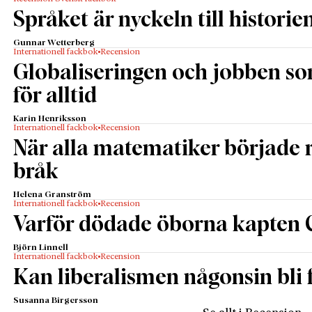
Språket är nyckeln till historie
Gunnar Wetterberg
Internationell fackbok
Recension
Globaliseringen och jobben s
för alltid
Karin Henriksson
Internationell fackbok
Recension
När alla matematiker började
bråk
Helena Granström
Internationell fackbok
Recension
Varför dödade öborna kapten 
Björn Linnell
Internationell fackbok
Recension
Kan liberalismen någonsin bli f
Susanna Birgersson