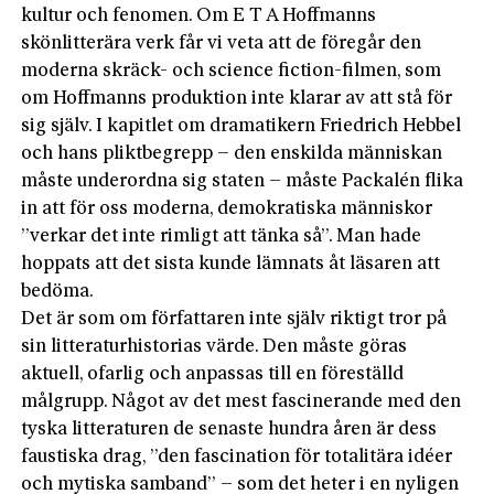
kultur och fenomen. Om E T A Hoffmanns
skönlitterära verk får vi veta att de föregår den
moderna skräck- och science fiction-filmen, som
om Hoffmanns produktion inte klarar av att stå för
sig själv. I kapitlet om dramatikern Friedrich Hebbel
och hans pliktbegrepp – den enskilda människan
måste underordna sig staten – måste Packalén flika
in att för oss moderna, demokratiska människor
”verkar det inte rimligt att tänka så”. Man hade
hoppats att det sista kunde lämnats åt läsaren att
bedöma.
Det är som om författaren inte själv riktigt tror på
sin litteraturhistorias värde. Den måste göras
aktuell, ofarlig och anpassas till en föreställd
målgrupp. Något av det mest fascinerande med den
tyska litteraturen de senaste hundra åren är dess
faustiska drag, ”den fascination för totalitära idéer
och mytiska samband” – som det heter i en nyligen