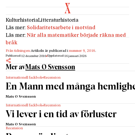
Kulturhistoria
Litteraturhistoria
Läs mer:
Solidaritetsarbete i motvind
Läs mer:
När alla matematiker började räkna med
bråk
Från tidningen:
Artikeln är publicerad i
nummer 9, 2016
.
Publicerad:
Uppdaterad:
12 december 2016
16 januari 2026
Mer av
Mats O Svensson
Internationell fackbok
Recension
En Mann med många hemlighe
Mats O Svensson
Internationell fackbok
Recension
Vi lever i en tid av förluster
Mats O Svensson
Recension