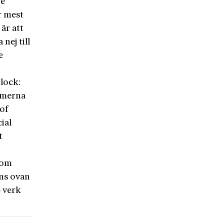
de
r mest
är att
nej till
e
lock:
somerna
 of
ial
t
som
ons ovan
e verk