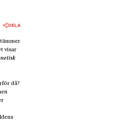
DELA
 stämmer
t visar
enetisk
arför då?
men
er
rldens