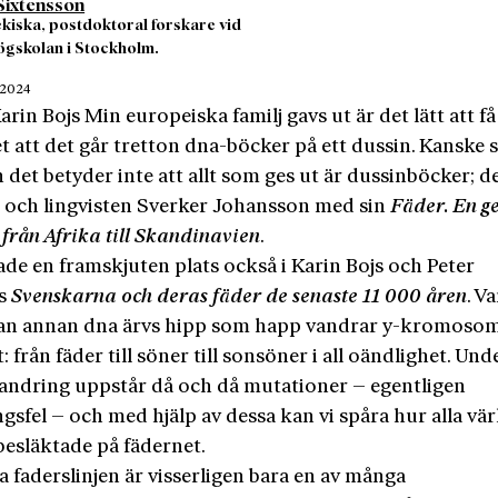
Sixtensson
rekiska, postdoktoral forskare vid
gskolan i Stockholm.
 2024
rin Bojs Min europeiska familj gavs ut är det lätt att få
et att det går tretton dna-böcker på ett dussin. Kanske
 det betyder inte att allt som ges ut är dussinböcker; de
n och lingvisten Sverker Johansson med sin
Fäder. En g
 från Afrika till Skandinavien
.
de en framskjuten plats också i Karin Bojs och Peter
s
Svenskarna och deras fäder de senaste 11 000 åren
. V
an annan dna ärvs hipp som happ vandrar y-kromoso
: från fäder till söner till sonsöner i all oändlighet. Und
andring uppstår då och då mutationer – egentligen
gsfel – och med hjälp av dessa kan vi spåra hur alla vä
besläktade på fädernet.
 faderslinjen är visserligen bara en av många