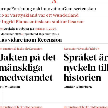
uropa
Forskning och innovation
Genusvetenskap
:
När Västtyskland var ett Wunderland
:
Ingrid Elams entusiasm smittar läsaren
gen:
Artikeln är publicerad i
nummer 9, 2024
.
9 december 2024
Uppdaterad:
16 januari 2026
Läs vidare inom Recension
nternationell fackbok
Recension
Recension
Svensk fackbok
Jakten på det
Språket ä
mänskliga
nyckeln til
medvetandet
historien
Erik W Larsson
Gunnar Wetterberg
nternationell fackbok
Recension
Internationell fackbok
Recension