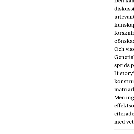
Den kan 
diskuss
urlevan
kunskap 
forskni
oönskade
Och vis
Genetis
sprids p
History”
konstruk
matriar
Men ing
effekts
citerade
med vet