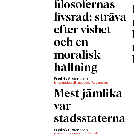
filosofernas
livsråd: sträva
efter vishet
och en
moralisk
hållning
Fredrik Sixtensson
Internationell fackbok
Recension
Mest jämlika
var
stadsstaterna
Fredrik Sixtensson