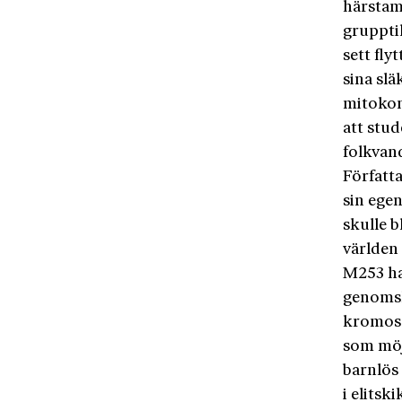
härstamn
gruppti
sett fly
sina slä
mitokon
att stu
folkvan
Författ
sin ege
skulle b
världen
M253 ha
genomsl
kromoso
som möj
barnlös
i elitsk