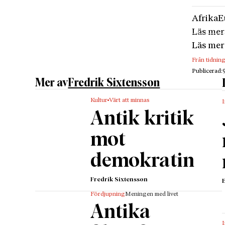
Afrika
E
Läs mer
Läs mer
Från tidnin
Publicerad:
Mer av
Fredrik Sixtensson
Kultur
Värt att minnas
I
Antik kritik
mot
demokratin
Fredrik Sixtensson
Fördjupning
Meningen med livet
Antika
I