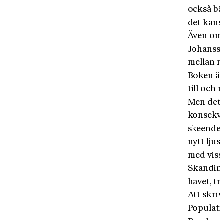
också bä
det kan
Även om 
Johansso
mellan 
Boken ä
till och
Men det
konsekve
skeenden
nytt lju
med vis
Skandina
havet, t
Att skri
Populat