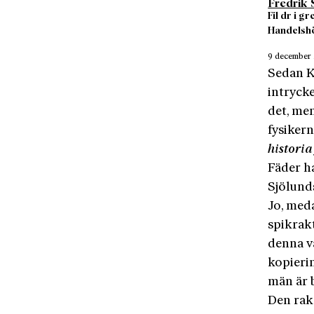
Fredrik 
Fil dr i g
Handelshö
9 december
Sedan Ka
intryck
det, men
fysiker
historia
Fäder ha
Sjölund
Jo, med
spikrakt
denna v
kopierin
män är 
Den raka