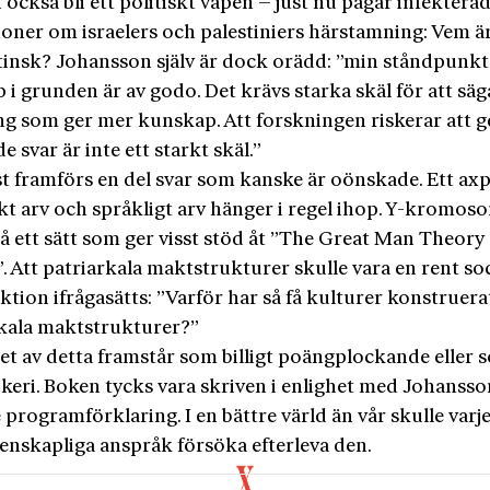
också bli ett politiskt vapen – just nu pågår infektera
ioner om israelers och palestiniers härstamning: Vem ä
tinsk? Johansson själv är dock orädd: ”min ståndpunkt 
i grunden är av godo. Det krävs starka skäl för att säga 
ng som ger mer kunskap. Att forskningen riskerar att g
 svar är inte ett starkt skäl.”
st framförs en del svar som kanske är oönskade. Ett axp
kt arv och språkligt arv hänger i regel ihop. Y-kromo
å ett sätt som ger visst stöd åt ”The Great Man Theo­ry
. Att patriarkala maktstrukturer skulle vara en rent soc
tion ifrågasätts: ”Varför har så få kulturer konstruera
kala maktstrukturer?”
et av detta framstår som billigt poängplockande eller 
ökeri. Boken tycks vara skriven i enlighet med Johanss
 programförklaring. I en bättre värld än vår skulle varj
enskapliga anspråk försöka efterleva den.