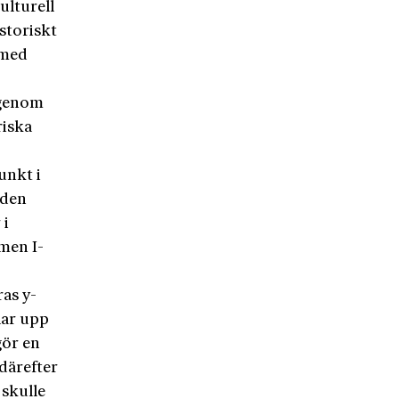
ulturell
storiskt
 med
 genom
riska
unkt i
 den
 i
men I-
as y-
lar upp
gör en
därefter
 skulle