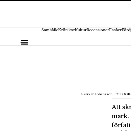
Hoppa till innehåll
Samhälle
Krönikor
Kultur
Recensioner
Essäer
Förd
Sverker Johansson. FOTOG
Att sk
mark. 
författ