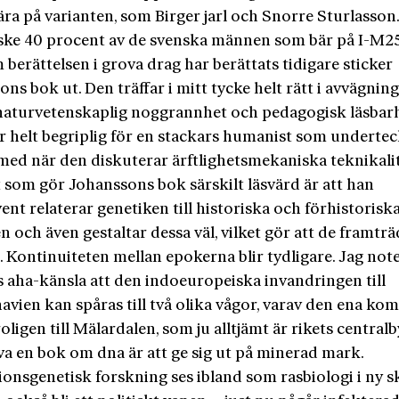
ra på varianten, som Birger jarl och Snorre Sturlasson.
ske 40 procent av de svenska männen som bär på I-M25
berättelsen i grova drag har berättats tidigare sticker
ns bok ut. Den träffar i mitt tycke helt rätt i avvägnin
naturvetenskaplig noggrannhet och pedagogisk läsbarh
r helt begriplig för en stackars humanist som underte
 med när den diskuterar ärftlighetsmekaniska teknikalit
 som gör Johanssons bok särskilt läsvärd är att han
nt relaterar genetiken till historiska och förhistorisk
 och även gestaltar dessa väl, vilket gör att de framträ
s. Kontinuiteten mellan epokerna blir tydligare. Jag not
s aha-känsla att den indoeuropeiska invandringen till
vien kan spåras till två olika vågor, varav den ena ko
roligen till Mälardalen, som ju alltjämt är rikets central
va en bok om dna är att ge sig ut på minerad mark.
ionsgenetisk forskning ses ibland som rasbiologi i ny 