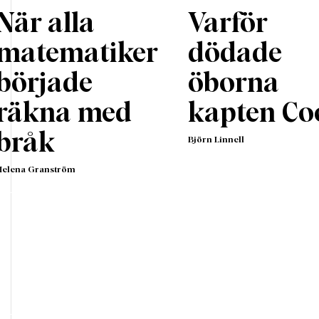
När alla
Varför
matematiker
dödade
började
öborna
räkna med
kapten Co
bråk
Björn Linnell
Helena Granström