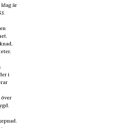
 Idag är
3.
gen
et.
cknad,
eter.
a
der i
erar
m över
bygd.
skepnad.