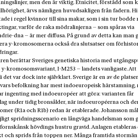
ingslinjer, men den är viktig. Etnicitet, förstådd som k
llhörighet, ärvs nämligen huvudsakligen från fadern. Hi
ttade i regel kvinnor till sina makar, som i sin tur bodde
ktingar, varför de raka mödralinjerna – som spåras via
drie-dna – är mer diffusa. På grund av detta kan man
dera y-kromosomerna också dra slutsatser om förhisto
dringar.
aren berättar Sveriges genetiska historia med utgångsp
n y-kromosomsvariant, I-M253 – landets vanligaste. Att
li det var dock inte självklart. Sverige är en av de platser
 vars befolkning har mest indoeuropeisk härstamning, 
r ingenting med indoeuropéer att göra: varianten får
ag under tidig bronsålder, när indoeuropéerna och der
mer (R1a och R1b) redan är etablerade. Johansson må
ligt spridningsscenario en långväga handelsman som 
 fornskånsk hövdings hustru gravid. Anlagen etableras 
ikt och sprids från toppen ner. Många framtida stormän