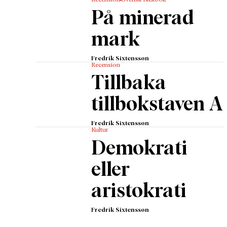
Recension
Svensk fackbok
På minerad
mark
Fredrik Sixtensson
Recension
Tillbaka
tillbokstaven A
Fredrik Sixtensson
Kultur
Demokrati
eller
aristokrati
Fredrik Sixtensson