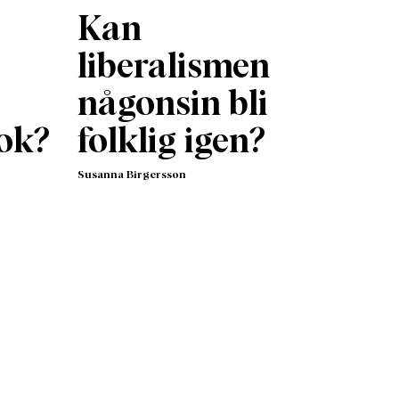
Kan
liberalismen
någonsin bli
ok?
folklig igen?
Susanna Birgersson