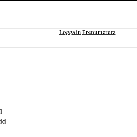
Logga in
Prenumerera
d
dd