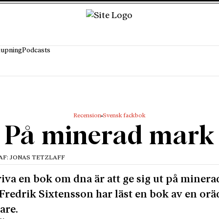
jupning
Podcasts
Recension
Svensk fackbok
På minerad mark
RAF: JONAS TETZLAFF
riva en bok om dna är att ge sig ut på minera
Fredrik Sixtensson har läst en bok av en orä
are.