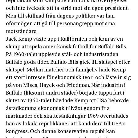
republikan som kämpade hårt för sina övertygelser
och inte tvekade att ta strid mot sin egen president.
Men till skillnad från dagens politiker var han
oförmögen att gå till personangrepp mot sina
motståndare.
Jack Kemp växte upp i Kalifornien och kom av en
slump att spela amerikansk fotboll för Buffalo Bills.
På 1960-talet upplevde stål- och industristaden
Buffalo goda tider. Buffalo Bills gick till slutspel efter
slutspel. Mellan matcher och familjeliv hade Kemp
ett stort intresse för ekonomisk teori och läste in sig
på von Mises, Hayek och Friedman. När industrin i
Buffalo (liksom i andra städer) började tappa fart i
slutet av 1960-talet hävdade Kemp att USA behövde
åstadkomma ekonomisk tillväxt genom fria
marknader och skattesänkningar. 1969 övertalades
han av lokala republikaner att kandidera till USA:s
kongress. Och denne konservative republikan