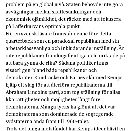
problem på en global nivå. Staten behövde inte göra
avvägningar mellan skattesänkningar och
ekonomisk ojämlikhet, det räckte med att fokusera
på Lafferkurvans optimala punkt.
För en svensk läsare framstår denne före detta
quarterback som en paradoxal republikan med sin
arbetarklassvänliga och inkluderande inställning. Är
inte republikaner främlingsfientliga och inriktade på
att bara gynna de rika? Sådana politiker finns
visserligen, bland både republikaner och
demokrater. Kondracke och Barnes slår med Kemps
hjälp ett slag för att återföra republikanerna till
Abraham Lincolns parti, som tog ställning för allas
lika rättigheter och möjligheter långt före
demokraterna. Många tycks ha glömt att det var
demokraterna som dominerade de segregerade
sydstaterna ända fram till 1960-talet.
Trots det tunga motståndet har Kemps idéer blivit en