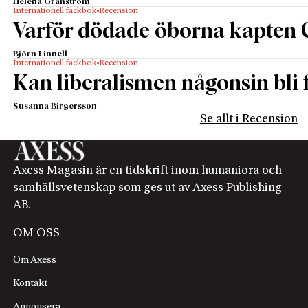
Helena Granström
Internationell fackbok
Recension
Varför dödade öborna kapten 
Björn Linnell
Internationell fackbok
Recension
Kan liberalismen någonsin bli f
Susanna Birgersson
Se allt i Recension
Axess Magasin är en tidskrift inom humaniora och
samhällsvetenskap som ges ut av Axess Publishing
AB.
OM OSS
Om Axess
Kontakt
Annonsera