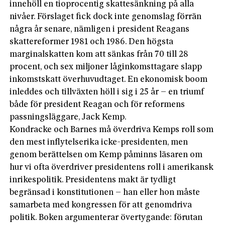
innehöll en tioprocentig skattesänkning på alla
nivåer. Förslaget fick dock inte genomslag förrän
några år senare, nämligen i president Reagans
skattereformer 1981 och 1986. Den högsta
marginalskatten kom att sänkas från 70 till 28
procent, och sex miljoner låginkomsttagare slapp
inkomstskatt överhuvudtaget. En ekonomisk boom
inleddes och tillväxten höll i sig i 25 år – en triumf
både för president Reagan och för reformens
passningsläggare, Jack Kemp.
Kondracke och Barnes må överdriva Kemps roll som
den mest inflytelserika icke-presidenten, men
genom berättelsen om Kemp påminns läsaren om
hur vi ofta överdriver presidentens roll i amerikansk
inrikespolitik. Presidentens makt är tydligt
begränsad i konstitutionen – han eller hon måste
samarbeta med kongressen för att genomdriva
politik. Boken argumenterar övertygande: förutan