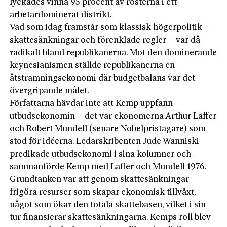
lyckades vinna 95 procent av rösterna i ett
arbetardominerat distrikt.
Vad som idag framstår som klassisk högerpolitik –
skattesänkningar och förenklade regler – var då
radikalt bland republikanerna. Mot den dominerande
keynesianismen ställde republikanerna en
åtstramningsekonomi där budgetbalans var det
övergripande målet.
Författarna hävdar inte att Kemp uppfann
utbudsekonomin – det var ekonomerna Arthur Laffer
och Robert Mundell (senare Nobelpristagare) som
stod för idéerna. Ledarskribenten Jude Wanniski
predikade utbudsekonomi i sina kolumner och
sammanförde Kemp med Laffer och Mundell 1976.
Grundtanken var att genom skattesänkningar
frigöra resurser som skapar ekonomisk tillväxt,
något som ökar den totala skattebasen, vilket i sin
tur finansierar skattesänkningarna. Kemps roll blev