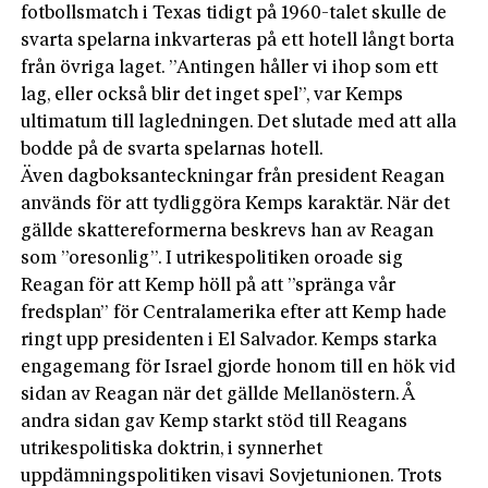
fotbollsmatch i Texas tidigt på 1960-talet skulle de
svarta spelarna inkvarteras på ett hotell långt borta
från övriga laget. ”Antingen håller vi ihop som ett
lag, eller också blir det inget spel”, var Kemps
ultimatum till lagledningen. Det slutade med att alla
bodde på de svarta spelarnas hotell.
Även dagboksanteckningar från president Reagan
används för att tydliggöra Kemps karaktär. När det
gällde skattereformerna beskrevs han av Reagan
som ”oresonlig”. I utrikespolitiken oroade sig
Reagan för att Kemp höll på att ”spränga vår
fredsplan” för Centralamerika efter att Kemp hade
ringt upp presidenten i El Salvador. Kemps starka
engagemang för Israel gjorde honom till en hök vid
sidan av Reagan när det gällde Mellanöstern. Å
andra sidan gav Kemp starkt stöd till Reagans
utrikespolitiska doktrin, i synnerhet
uppdämningspolitiken visavi Sovjetunionen. Trots