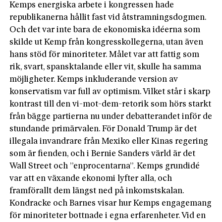
Kemps energiska arbete i kongressen hade
republikanerna hållit fast vid åtstramningsdogmen.
Och det var inte bara de ekonomiska idéerna som
skilde ut Kemp från kongresskollegerna, utan även
hans stöd för minoriteter. Målet var att fattig som
rik, svart, spansktalande eller vit, skulle ha samma
möjligheter. Kemps inkluderande version av
konservatism var full av optimism. Vilket står i skarp
kontrast till den vi-mot-dem-retorik som hörs starkt
från bägge partierna nu under debatterandet inför de
stundande primärvalen. För Donald Trump är det
illegala invandrare från Mexiko eller Kinas regering
som är fienden, och i Bernie Sanders värld är det
Wall Street och ”enprocentarna”. Kemps grundidé
var att en växande ekonomi lyfter alla, och
framförallt dem längst ned på inkomstskalan.
Kondracke och Barnes visar hur Kemps engagemang
för minoriteter bottnade i egna erfarenheter. Vid en