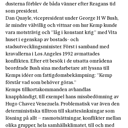
dusterna förblev de båda vänner efter Reagans tid
som president.
Dan Quayle, vicepresident under George H W Bush,
är mindre välvillig och vittnar om hur Kemp kunde
vara motsträvig och ”låg i konstant krig” med Vita
huset i egenskap av bostads- och
stadsutvecklingsminister. Först i samband med
kravallerna i Los Angeles 1992 avmattades
konflikten. Efter ett besök i de utsatta områdena
beordrade Bush sina medarbetare att lyssna till
Kemps idéer om fattigdomsbekämpning: ”Kemp
förstår vad som behöver göras.”
Kemps tillkortakommanden avhandlas
knapphändigt, till exempel hans missbedömning av
Hugo Chavez Venezuela. Problematisk var även den
deterministiska tilltron till skattesänkningar som
lösning på allt – rasmotsättningar, konflikter mellan
olika grupper, hela samhällsklimatet, till och med