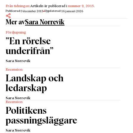
Från tidningen:
Artikeln är publicerad i
nummer 9, 2015
.
Publicerad:
Uppdaterad:
3 december 2015
16 januari 2026
Mer av
Sara Norrevik
Fördjupning
”En rörelse
underifrån”
Sara Norrevik
Recension
Landskap och
ledarskap
Sara Norrevik
Recension
Politikens
passningsläggare
Sara Norrevik