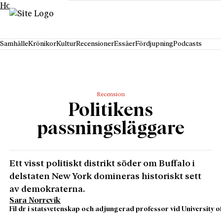
Hoppa till innehåll
Samhälle
Krönikor
Kultur
Recensioner
Essäer
Fördjupning
Podcasts
Recension
Politikens
passningsläggare
Ett visst politiskt distrikt söder om Buffalo i
delstaten New York domineras historiskt sett
av demokraterna.
Sara Norrevik
Fil dr i statsvetenskap och adjungerad professor vid University of