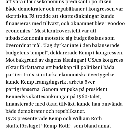
att vara utbudsekonomins predikant i politiken.
Både demokrater och republikaner i kongressen var
skeptiska. Få trodde att skattesänkningar kunde
finansieras med tillväxt, och öknamnet blev ”voodoo
economics”. Mest kontroversiellt var att
utbudsekonomin motsatte sig budgetbalans som
överordnat mål. ”Jag dyrkar inte i den balanserade
budgetens tempel”, deklarerade Kemp i kongressen.
Mot bakgrund av dagens låsningar i USA:s kongress
riktar författarna ett budskap till politiker i båda
partier: trots sin starka ekonomiska övertygelse
kunde Kemp framgångsrikt arbeta över
partigränserna. Genom att peka på president
Kennedys skattesänkningar på 1960-talet,
finansierade med ökad tillväxt, kunde han omvända
både demokrater och republikaner.
1978 presenterade Kemp och William Roth
skatteförslaget ”Kemp-Roth”, som bland annat