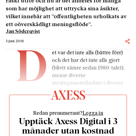
raskt utför och nu är det alldeles för många
som har möjlighet att uttrycka sina åsikter,
vilket innebär att ”offentligheten urholkats av
ett oöverskådligt meningsflöde”.
Jan Söderqvist
3 juni 2016
D
et var det inte alls (bättre förr)
och det har det inte alls gjort
(blivit sämre sedan 1980-talet),
menar diverse
meningsmotståndare i diverse
andra tidningar: nu är det tvärtom faktiskt bättre
och mer jämställt och demokratiskt eftersom
omdömen gällande genrelitteratur och annat som
Redan prenumerant?
Logga in
vanligt folk faktiskt konsumerar frivilligt får breda
Upptäck Axess Digital i 3
ut sig i spalterna.
Det här är en kär gammal ritual som olika hågade
månader utan kostnad