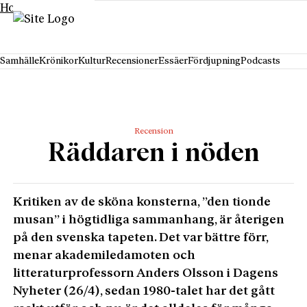
Hoppa till innehåll
Samhälle
Krönikor
Kultur
Recensioner
Essäer
Fördjupning
Podcasts
Recension
Räddaren i nöden
Kritiken av de sköna konsterna, ”den tionde
musan” i högtidliga sammanhang, är återigen
på den svenska tapeten. Det var bättre förr,
menar akademiledamoten och
litteraturprofessorn Anders Olsson i Dagens
Nyheter (26/4), sedan 1980-talet har det gått