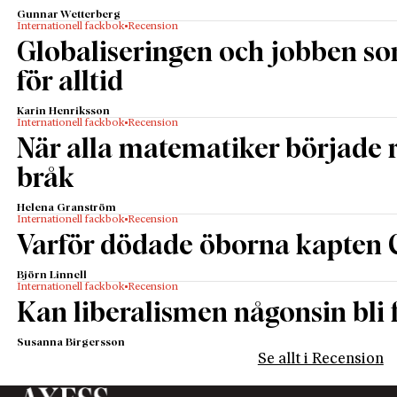
Gunnar Wetterberg
Internationell fackbok
Recension
Globaliseringen och jobben s
för alltid
Karin Henriksson
Internationell fackbok
Recension
När alla matematiker började
bråk
Helena Granström
Internationell fackbok
Recension
Varför dödade öborna kapten 
Björn Linnell
Internationell fackbok
Recension
Kan liberalismen någonsin bli f
Susanna Birgersson
Se allt i Recension