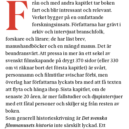
F
rån och med andra kapitlet tar boken
fart och blir intressant och relevant.
Verket bygger på en omfattande
forskningsinsats. Författarna har grävt i
arkiv och intervjuat branschfolk,
forskare och lärare; de har läst brev,
manushandböcker och en mängd manus. Det är
beundransvärt. Att pressa in mer än ett sekel av
svenskt filmskapande på drygt 370 sidor (eller 330
om vi räknar bort det första kapitlet) är svårt,
personnamn och filmtitlar svischar förbi, men
överlag har författarna lyckats bra med att få texten
att flyta och hänga ihop. Sista kapitlet, om de
senaste 20 åren, är mer fallstudier och djupintervjuer
med ett fåtal personer och skiljer sig från resten av
boken.
Som generell historieskrivning är
Det svenska
filmmanusets historia
inte särskilt lyckad. Ett