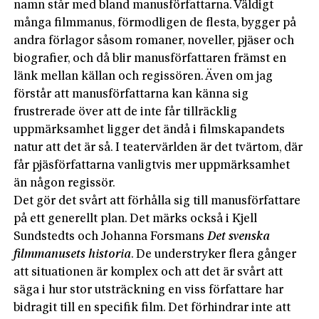
namn står med bland manusförfattarna. Väldigt
många filmmanus, förmodligen de flesta, bygger på
andra förlagor såsom romaner, noveller, pjäser och
biografier, och då blir manusförfattaren främst en
länk mellan källan och regissören. Även om jag
förstår att manusförfattarna kan känna sig
frustrerade över att de inte får tillräcklig
uppmärksamhet ligger det ändå i filmskapandets
natur att det är så. I teatervärlden är det tvärtom, där
får pjäsförfattarna vanligtvis mer uppmärksamhet
än någon regissör.
Det gör det svårt att förhålla sig till manusförfattare
på ett generellt plan. Det märks också i Kjell
Sundstedts och Johanna Forsmans
Det svenska
filmmanusets historia
. De understryker flera gånger
att situationen är komplex och att det är svårt att
säga i hur stor utsträckning en viss författare har
bidragit till en specifik film. Det förhindrar inte att