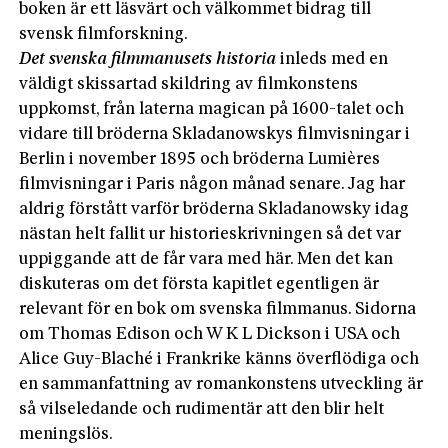
boken är ett läsvärt och välkommet bidrag till
svensk filmforskning.
Det svenska filmmanusets
historia
inleds med en
väldigt skissartad skildring av filmkonstens
uppkomst, från laterna magican på 1600-talet och
vidare till bröderna Sklada­nowskys filmvisningar i
Berlin i november 1895 och bröderna Lumières
filmvisningar i Paris någon månad senare. Jag har
aldrig förstått varför bröderna Skladanowsky idag
nästan helt fallit ur historieskrivningen så det var
uppiggande att de får vara med här. Men det kan
diskuteras om det första kapitlet egentligen är
relevant för en bok om svenska filmmanus. Sidorna
om Thomas Edison och W K L Dickson i USA och
Alice Guy-Blaché i Frankrike känns överflödiga och
en sammanfattning av romankonstens utveckling är
så vilseledande och rudimentär att den blir helt
meningslös.