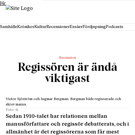
Hoppa till innehåll
Samhälle
Krönikor
Kultur
Recensioner
Essäer
Fördjupning
Podcasts
Recension
Regissören är ändå
viktigast
Victor Sjöström och Ingmar Bergman. Bergman både regisserade och
skrev manus.
Foto: tt.
Sedan 1910-talet har relationen mellan
manusförfattare och regissör debatterats, och i
allmänhet är det regissörerna som får mest