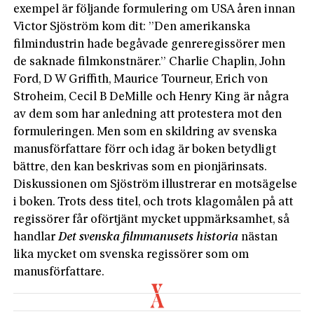
exempel är följande formulering om USA åren innan
Victor Sjöström kom dit: ”Den amerikanska
filmindustrin hade begåvade genreregissörer men
de saknade filmkonstnärer.” Charlie Chaplin, John
Ford, D W Griffith, Maurice Tourneur, Erich von
Stroheim, Cecil B DeMille och Henry King är några
av dem som har anledning att protestera mot den
formuleringen. Men som en skildring av svenska
manusförfattare förr och idag är boken betydligt
bättre, den kan beskrivas som en pionjärinsats.
Diskussionen om Sjöström illustrerar en motsägelse
i boken. Trots dess titel, och trots klagomålen på att
regissörer får oförtjänt mycket uppmärksamhet, så
handlar
Det svenska filmmanusets historia
nästan
lika mycket om svenska regissörer som om
manusförfattare.