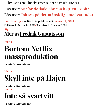
Film
Konst
Kulturhistoria
Litteraturhistoria
Läs mer:
Varför dödade öborna kapten Cook?
Läs mer:
Jakten på det mänskliga medvetandet
Från tidningen:
Artikeln är publicerad i
nummer 9, 2021
.
Publicerad:
Uppdaterad:
13 december 2021
16 januari 2026
Mer av
Fredrik Gustafsson
Kultur
Bortom Netflix
massproduktion
Fredrik Gustafsson
Kultur
Skyll inte på Hajen
Fredrik Gustafsson
Kultur
Inte så svartvitt
Fredrik Gustafsson