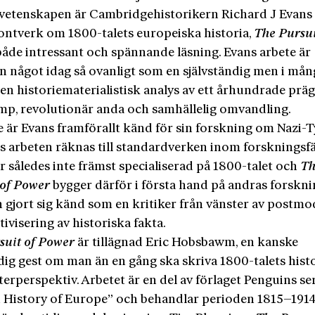
evetenskapen är Cambridgehistorikern Richard J Evans
ntverk om 1800-talets europeiska historia,
The Pursui
 både intressant och spännande läsning. Evans arbete är
n något idag så ovanligt som en självständig men i mån
n historiematerialistisk analys av ett århundrade präg
mp, revolutionär anda och samhällelig omvandling.
e är Evans framförallt känd för sin forskning om Nazi-T
s arbeten räknas till standardverken inom forskningsfä
r således inte främst specialiserad på 1800-talet och
Th
 of Power
bygger därför i första hand på andras forskni
n gjort sig känd som en kritiker från vänster av postm
tivisering av historiska fakta.
suit of Power
är tillägnad Eric Hobsbawm, en kanske
ig gest om man än en gång ska skriva 1800-talets histo
terperspektiv. Arbetet är en del av förlaget Penguins se
 History of Europe” och behandlar perioden 1815–1914