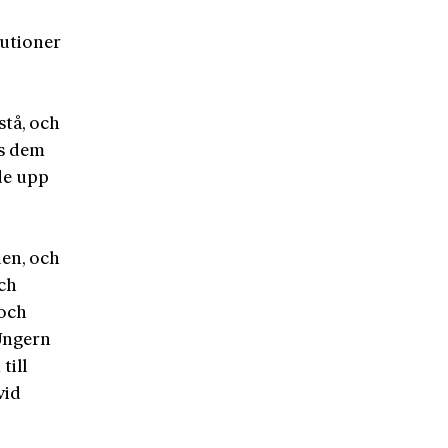
lutioner
stå, och
os dem
de upp
den, och
och
 och
 Ungern
till
vid