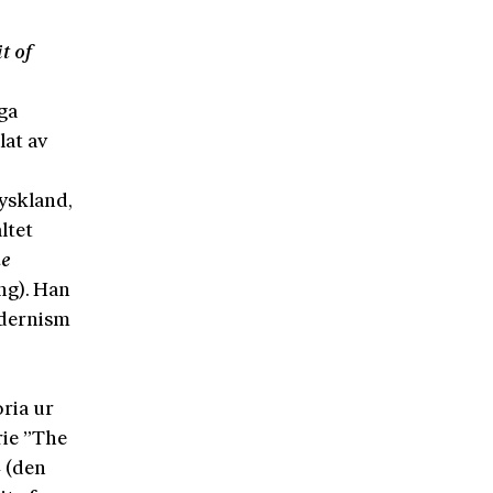
t of
ga
lat av
yskland,
ltet
e
ng). Han
odernism
ria ur
rie ”The
 (den