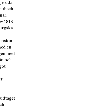
je sida
indisch-
na i
ow 1818
burgska
ension
 med en
ngen med
män och
got
er
vudtaget
och