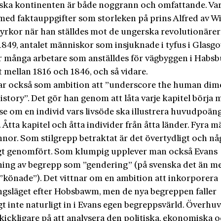
ska kontinenten är både noggrann och omfattande. Var
d med faktauppgifter som storleken på prins Alfred av W
tyrkor när han ställdes mot de ungerska revolutionärer
 1849, antalet människor som insjuknade i tyfus i Glasg
ur många arbetare som anställdes för vägbyggen i Habs
 mellan 1816 och 1846, och så vidare.
ar också som ambition att ”underscore the human dim
history”. Det gör han genom att låta varje kapitel börja
lse om en individ vars livsöde ska illustrera huvudpoä
. Åtta kapitel och åtta individer från åtta länder. Fyra 
nnor. Som stilgrepp betraktat är det övertydligt och nå
t genomfört. Som klumpig upplever man också Evans
ing av begrepp som ”gendering” (på svenska det än m
”könade”). Det vittnar om en ambition att inkorporera
ngsläget efter Hobsbawm, men de nya begreppen faller
gt inte naturligt in i Evans egen begreppsvärld. Överhu
kickligare på att analysera den politiska, ekonomiska 