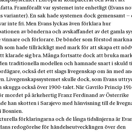
skapssystemet i Europa är komplicerat och svårt att
atta. Framförallt var systemet inte enhetligt (Evans no
ls varianter). En sak hade systemen dock gemensamt –
var inte fri. Men Evans lyckas även förklara hur
ationen av bönderna och avskaffandet av det gamla sy
 vinnare och förlorare. De bönder som förstod markn
ch som hade tillräckligt med mark för att skapa ett nö
tt klarade sig bra. Många fortsatte dock att bruka mar
den traditionella modellen och hamnade snart i skuld ti
jordägare, också det ett slags livegenskap om än med a
en. Livegenskapssystemet skulle dock, som Evans uttryc
n skugga också över 1900-talet. När Gavrilo Princip 191
för mordet på ärkehertig Franz Ferdinand av Österrike
de han skotten i Sarajevo med hänvisning till de livegn
i Bosnien.
turella förklaringarna och de långa tidslinjerna är Eva
 Hans redogörelse för händelseutvecklingen över den