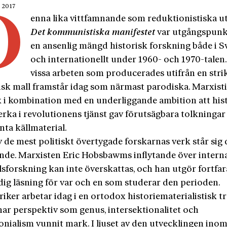
r 2017
D
enna lika vittfamnande som reduktionistiska u
Det kommunistiska manifestet
var utgångspunk
en ansenlig mängd historisk forskning både i S
och internationellt under 1960- och 1970-talen
vissa arbeten som producerades utifrån en stri
isk mall framstår idag som närmast parodiska. Marxist
k i kombination med en underliggande ambition att his
erka i revolutionens tjänst gav förutsägbara tolkningar
nta källmaterial.
 de mest politiskt övertygade forskarnas verk står sig
ande. Marxisten Eric Hobsbawms inflytande över interna
lsforskning kan inte överskattas, och han utgör fortfa
ig läsning för var och en som studerar den perioden.
riker arbetar idag i en ortodox historiematerialistisk tr
 har perspektiv som genus, intersektionalitet och
onialism vunnit mark. I ljuset av den utvecklingen ino