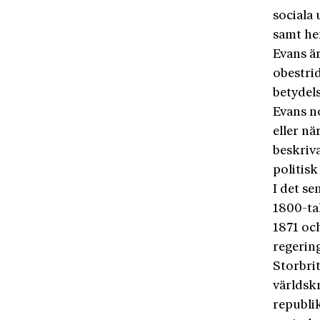
sociala
samt he
Evans är
obestri
betydel
Evans n
eller nä
beskriva
politisk 
I det se
1800-tal
1871 oc
regerin
Storbri
världskr
republik