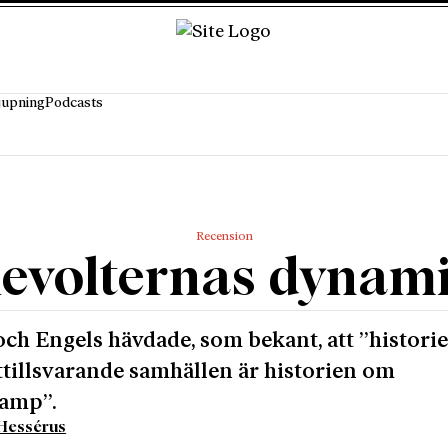
jupning
Podcasts
Recension
evolternas dynam
ch Engels hävdade, som bekant, att ”histori
ittillsvarande samhällen är historien om
kamp”.
 Hessérus