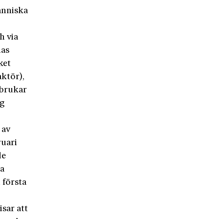
änniska
h via
nas
ket
ktör),
 brukar
ig
 av
ruari
de
la
 första
isar att