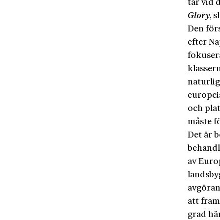
tar vid 
Glory
, s
Den förs
efter N
fokusera
klassern
naturlig
europei
och pla
måste fö
Det är 
behandla
av Europ
landsby
avgöran
att fram
grad hä