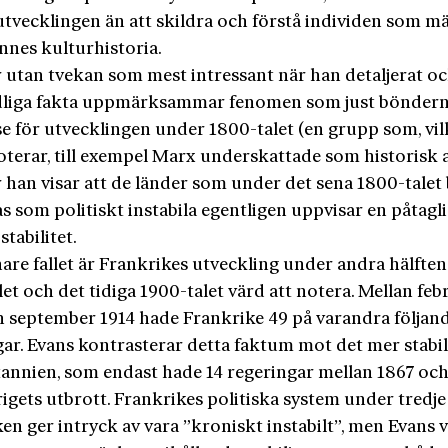
 utvecklingen än att skildra och förstå individen som m
nnes kulturhistoria.
 utan tvekan som mest intressant när han detaljerat oc
dliga fakta uppmärksammar fenomen som just bönder
se för utvecklingen under 1800-talet (en grupp som, vil
oterar, till exempel Marx underskattade som historisk a
r han visar att de länder som under det sena 1800-talet
s som politiskt instabila egentligen uppvisar en påtagl
stabilitet.
nare fallet är Frankrikes utveckling under andra hälften
et och det tidiga 1900-talet värd att notera. Mellan feb
h september 1914 hade Frankrike 49 på varandra följan
gar. Evans kontrasterar detta faktum mot det mer stabi
tannien, som endast hade 14 regeringar mellan 1867 och
igets utbrott. Frankrikes politiska system under tredje
en ger intryck av vara ”kroniskt instabilt”, men Evans v