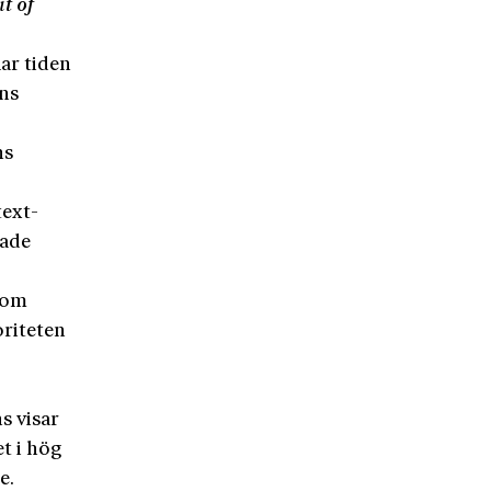
t of
ar tiden
ans
ns
text-
rade
 som
oriteten
s visar
t i hög
e.