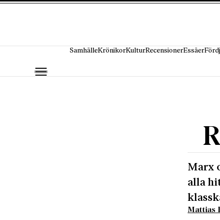
Hoppa till innehåll
Samhälle
Krönikor
Kultur
Recensioner
Essäer
Förd
R
Marx o
alla h
klass
Mattias