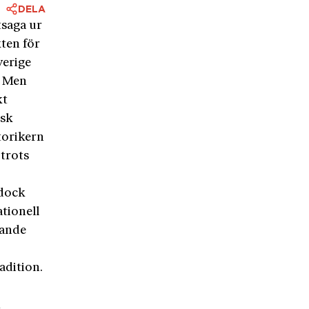
DELA
tsaga ur
ten för
verige
. Men
kt
isk
torikern
 trots
 dock
tionell
rande
adition.
m