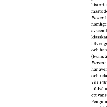
histori
mastodo
Power
,
nämlige
avseende
klasska
I Sverig
och han
(Evans ä
Pursuit
har äve
och rela
The Pur
nödvänd
ett väns
Penguin