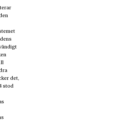
terar
 den
stemet
adens
dvändigt
ken
ll
ndra
ker det,
4 stod
as
ns