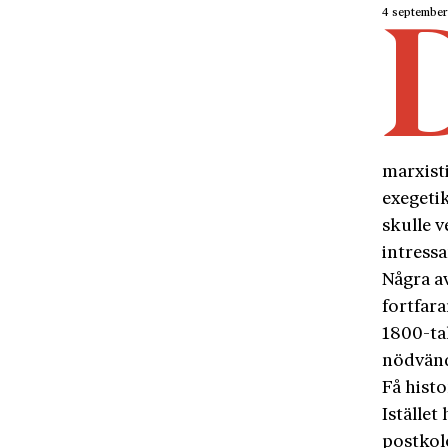
4 septembe
marxist
exegeti
skulle v
intressa
Några av
fortfar
1800-ta
nödvänd
Få histo
Istället
postkol