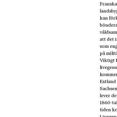
Franska
landsby
kan för
böndern
våldsamm
att det 
som eng
på mili
Viktigt
livegen
kommer 
Estland
Sachsen 
lever de
1860-tal
tiden kr