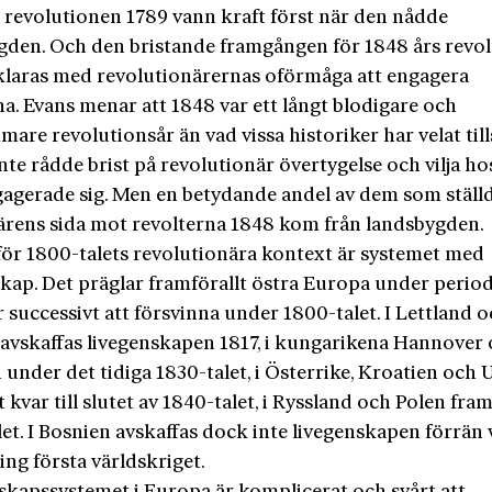
 revolutionen 1789 vann kraft först när den nådde
gden. Och den bristande framgången för 1848 års revo
klaras med revolutionärernas oförmåga att engagera
a. Evans menar att 1848 var ett långt blodigare och
are revolutionsår än vad vissa historiker har velat till
inte rådde brist på revolutionär övertygelse och vilja h
agerade sig. Men en betydande andel av dem som ställ
tärens sida mot revolterna 1848 kom från landsbygden.
 för 1800-talets revolutionära kontext är systemet med
skap. Det präglar framförallt östra Europa under perio
successivt att försvinna under 1800-talet. I Lettland 
 avskaffas livegenskapen 1817, i kungarikena Hannover
under det tidiga 1830-talet, i Österrike, Kroatien och
t kvar till slutet av 1840-talet, i Ryssland och Polen fram 
et. I Bosnien avskaffas dock inte livegenskapen förrän 
ing första världskriget.