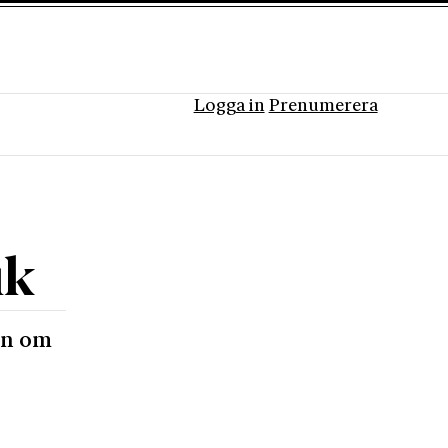
Logga in
Prenumerera
ik
en om