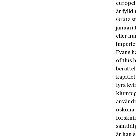
europei
är fyll
Grätz s
januari
eller h
imperiet
Evans h
of this 
berätte
kapitlet
fyra kvi
klumpig
användn
osköna 
forskni
samtidi
är han s