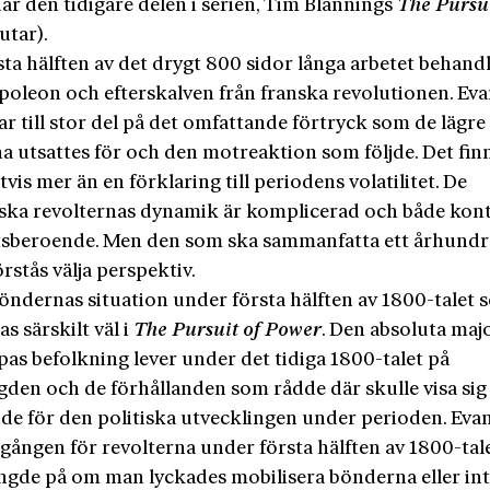
där den tidigare delen i serien, Tim Blannings
The Pursui
lutar).
ta hälften av det drygt 800 sidor långa arbetet behandl
apoleon och efterskalven från franska revolutionen. Ev
r till stor del på det omfattande förtryck som de lägre
a utsattes för och den motreaktion som följde. Det fin
tvis mer än en förklaring till periodens volatilitet. De
ska revolternas dynamik är komplicerad och både kon
tsberoende. Men den som ska sammanfatta ett århund
rstås välja perspektiv.
böndernas situation under första hälften av 1800-talet
s särskilt väl i
The Pursuit of Power
. Den absoluta maj
as befolkning lever under det tidiga 1800-talet på
gden och de förhållanden som rådde där skulle visa sig
de för den politiska utvecklingen under perioden. Evan
gången för revolterna under första hälften av 1800-tale
ngde på om man lyckades mobilisera bönderna eller int