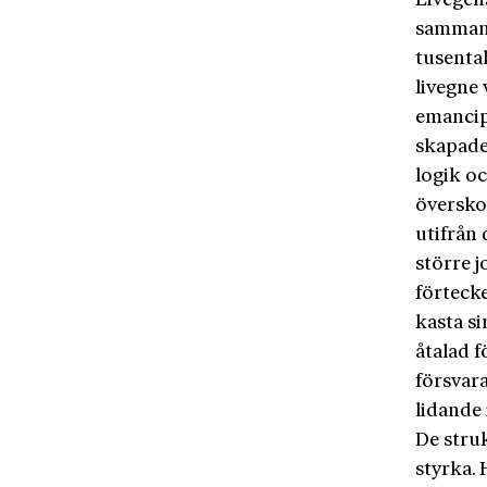
Livegen
sammanf
tusenta
livegne 
emancip
skapade
logik o
översko
utifrån 
större 
förteck
kasta si
åtalad 
försvara
lidande 
De struk
styrka.