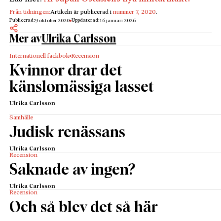
Från tidningen:
Artikeln är publicerad i
nummer 7, 2020
.
Publicerad:
Uppdaterad:
9 oktober 2020
16 januari 2026
Mer av
Ulrika Carlsson
Internationell fackbok
Recension
Kvinnor drar det
känslomässiga lasset
Ulrika Carlsson
Samhälle
Judisk renässans
Ulrika Carlsson
Recension
Saknade av ingen?
Ulrika Carlsson
Recension
Och så blev det så här