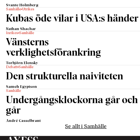
Svante Holmberg
Samhälle
Utrikes
Kubas öde vilar i USA:s händer
Nathan Shachar
Inrikes
Samhälle
Vänsterns
verklighetsförankring
Torbjörn Elensky
Debatt
Samhälle
Den strukturella naiviteten
Sameh Egyptson
Samhälle
Undergångsklockorna går och
går
André Casselbrant
Se allt i Samhälle