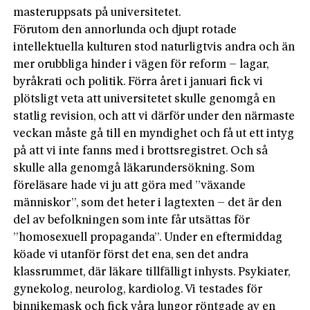
masteruppsats på universitetet.
Förutom den annorlunda och djupt rotade
intellektuella kulturen stod naturligtvis andra och än
mer orubbliga hinder i vägen för reform – lagar,
byråkrati och politik. Förra året i januari fick vi
plötsligt veta att universitetet skulle genomgå en
statlig revision, och att vi därför under den närmaste
veckan måste gå till en myndighet och få ut ett intyg
på att vi inte fanns med i brottsregistret. Och så
skulle alla genomgå läkarundersökning. Som
föreläsare hade vi ju att göra med ”växande
människor”, som det heter i lagtexten – det är den
del av befolkningen som inte får utsättas för
”homosexuell propaganda”. Under en eftermiddag
köade vi utanför först det ena, sen det andra
klassrummet, där läkare tillfälligt inhysts. Psykiater,
gynekolog, neurolog, kardiolog. Vi testades för
binnikemask och fick våra lungor röntgade av en