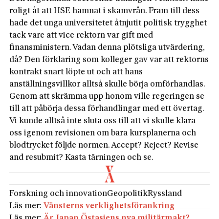
roligt åt att HSE hamnat i skamvrån. Fram till dess
hade det unga universitetet åtnjutit politisk trygghet
tack vare att vice rektorn var gift med
finansministern. Vadan denna plötsliga utvärdering,
då? Den förklaring som kolleger gav var att rektorns
kontrakt snart löpte ut och att hans
anställningsvillkor alltså skulle börja omförhandlas.
Genom att skrämma upp honom ville regeringen se
till att påbörja dessa förhandlingar med ett övertag.
Vi kunde alltså inte sluta oss till att vi skulle klara
oss igenom revisionen om bara kursplanerna och
blodtrycket följde normen. Accept? Reject? Revise
and resubmit? Kasta tärningen och se.
Forskning och innovation
Geopolitik
Ryssland
Läs mer:
Vänsterns verklighetsförankring
Läs mer:
Är Japan Östasiens nya militärmakt?