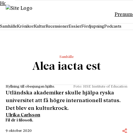
Hoppa till innehåll
Prenum
Samhälle
Krönikor
Kultur
Recensioner
Essäer
Fördjupning
Podcasts
Samhälle
Alea iacta est
Hyllning till obesjungen hjälte.
Foto: HSE Institute of Education
Utländska akademiker skulle hjälpa ryska
universitet att få högre internationell status.
Det blev en kulturkrock.
Ulrika Carlsson
Fil dr i filosofi.
9 oktober 2020