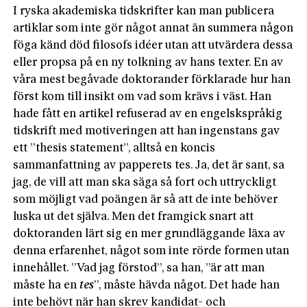
I ryska akademiska tidskrifter kan man publicera
artiklar som inte gör något annat än summera någon
föga känd död filosofs idéer utan att utvärdera dessa
eller propsa på en ny tolkning av hans texter. En av
våra mest begåvade doktorander förklarade hur han
först kom till insikt om vad som krävs i väst. Han
hade fått en artikel refuserad av en engelskspråkig
tidskrift med motiveringen att han ingenstans gav
ett ”thesis statement”, alltså en koncis
sammanfattning av papperets tes. Ja, det är sant, sa
jag, de vill att man ska säga så fort och uttryckligt
som möjligt vad poängen är så att de inte behöver
luska ut det själva. Men det framgick snart att
doktoranden lärt sig en mer grundläggande läxa av
denna erfarenhet, något som inte rörde formen utan
innehållet. ”Vad jag förstod”, sa han, ”är att man
måste ha en
tes
”, måste hävda något. Det hade han
inte behövt när han skrev kandidat- och