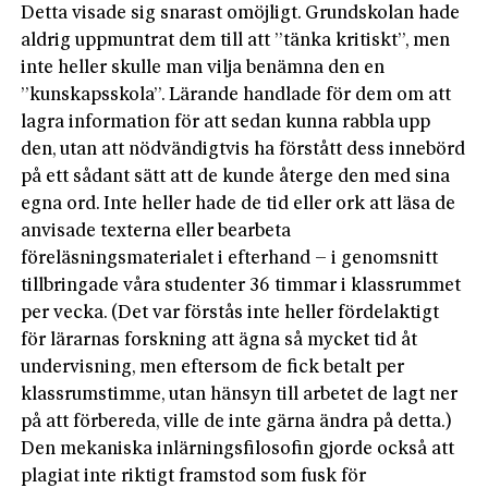
Detta visade sig snarast omöjligt. Grundskolan hade
aldrig uppmuntrat dem till att ”tänka kritiskt”, men
inte heller skulle man vilja benämna den en
”kunskapsskola”. Lärande handlade för dem om att
lagra information för att sedan kunna rabbla upp
den, utan att nödvändigtvis ha förstått dess innebörd
på ett sådant sätt att de kunde återge den med sina
egna ord. Inte heller hade de tid eller ork att läsa de
anvisade texterna eller bearbeta
föreläsningsmaterialet i efterhand – i genomsnitt
tillbringade våra studenter 36 timmar i klassrummet
per vecka. (Det var förstås inte heller fördelaktigt
för lärarnas forskning att ägna så mycket tid åt
undervisning, men eftersom de fick betalt per
klassrumstimme, utan hänsyn till arbetet de lagt ner
på att förbereda, ville de inte gärna ändra på detta.)
Den mekaniska inlärningsfilosofin gjorde också att
plagiat inte riktigt framstod som fusk för