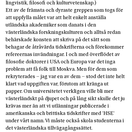
lingvistik, filosofi och kulturvetenskap.)
Ett av de främsta och dyraste greppen som togs för
att uppfylla målet var att helt enkelt anställa
utländska akademiker som danats i den
västerländska forskningskulturen och alltså redan
behärskade konsten att skriva på det sätt som
behagar de åtråvärda tidskrifterna och förekommer
refereernas invändningar. I och med överflödet av
filosofie doktorer i USA och Europa var det inga
problem att få folk till Moskva. Men för dem som
rekryterades – jag var en av dem – stod det inte helt
klart vad uppgiften var, förutom att kränga ut
papper. Om universitetet verkligen ville bli mer
västerländskt på djupet och på lång sikt skulle det ju
krävas mer än att vi utlänningar publicerade i
amerikanska och brittiska tidskrifter med ’HSE’
under vårt namn. Vi måste också skola studenterna i
det västerländska tillvägagångssättet.