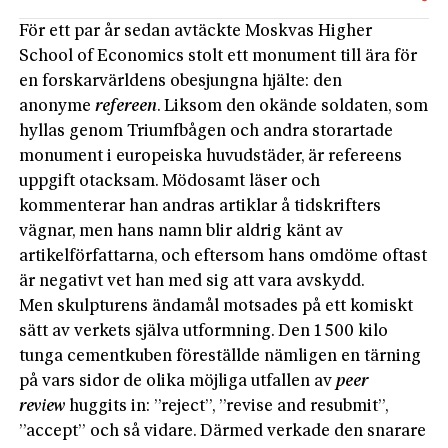
För ett par år sedan avtäckte Moskvas Higher
School of Economics stolt ett monument till ära för
en forskarvärldens obesjungna hjälte: den
anonyme
refereen
. Liksom den okände soldaten, som
hyllas genom Triumfbågen och andra storartade
monument i europeiska huvudstäder, är refereens
uppgift otacksam. Mödosamt läser och
kommenterar han andras artiklar å tidskrifters
vägnar, men hans namn blir aldrig känt av
artikelförfattarna, och eftersom hans omdöme oftast
är negativt vet han med sig att vara avskydd.
Men skulpturens ändamål motsades på ett komiskt
sätt av verkets själva utformning. Den 1 500 kilo
tunga cementkuben föreställde nämligen en tärning
på vars sidor de olika möjliga utfallen av
peer
review
huggits in: ”reject”, ”revise and resubmit”,
”accept” och så vidare. Därmed verkade den snarare