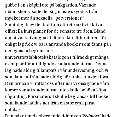
gubbe i en skåpbil ute på bakgården. Växande
människor, visade det sig, måste skyddas från
mycket mer än sexuella ”perversioner”.
Samtidigt blev det bråttom att retroaktivt skriva
officiella kursplaner för de senaste tre åren. Bland
annat var vi tvungna att ändra kurslitteraturen, för
enligt lag fick vi bara använda böcker som fanns på i
den ganska begränsade
universitetsbibliotekskatalogen i tillräckligt många
exemplar för att tillgodose alla studenterna. Denna
lag hade aldrig tillämpats i vår undervisning, och vi
som kom utifrån hade aldrig hört talas om den förut.
Den princip vi rättat oss efter när vi designade våra
kurser var att studenterna inte skulle behöva köpa
någonting. Kursmaterial skulle begränsas till böcker
som kunde laddas ner från en stor rysk pirat-
databas.
Den någorlunda oberoende tidningen
Vedmosti
hade