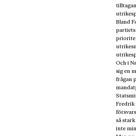
tilltag
utrikesp
Bland F
partiets
priorit
utrikes
utrikesp
Och i Na
sig en 
frågan p
mandatp
Statsmin
Fredrik
försvars
så stark
inte min