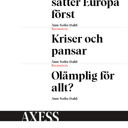
sätter Europa
först
Ann-Sofie Dahl
Recension
Kriser och
pansar
Ann-Sofie Dahl
Recension
Olämplig för
allt?
Ann-Sofie Dahl
Axess Magasin är en tidskrift