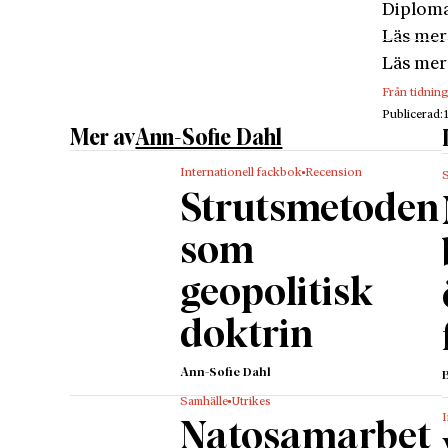
Diploma
Läs mer
Läs mer
Från tidnin
Publicerad:
Mer av
Ann-Sofie Dahl
Internationell fackbok
Recension
Strutsmetoden
som
geopolitisk
doktrin
Ann-Sofie Dahl
Samhälle
Utrikes
I
Natosamarbet