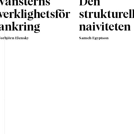
Vänsterns
Den
verklighetsför
strukturel
ankring
naiviteten
Torbjörn Elensky
Sameh Egyptson