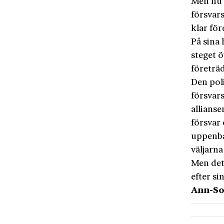
Men nu 
försvar
klar för
På sina 
steget ö
företräd
Den poli
försvars
allianse
försvar 
uppenba
väljarna
Men det 
efter s
Ann-So