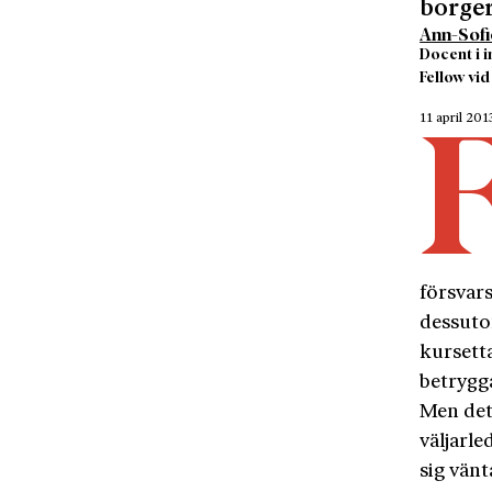
borger
Ann-Sofi
Docent i i
Fellow vid
11 april 201
försvars
dessutom
kursett
betrygg
Men det 
väljarle
sig vän