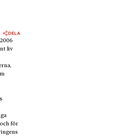
DELA
e 2006
nt liv
erna,
om
s
iga
 och för
ringens