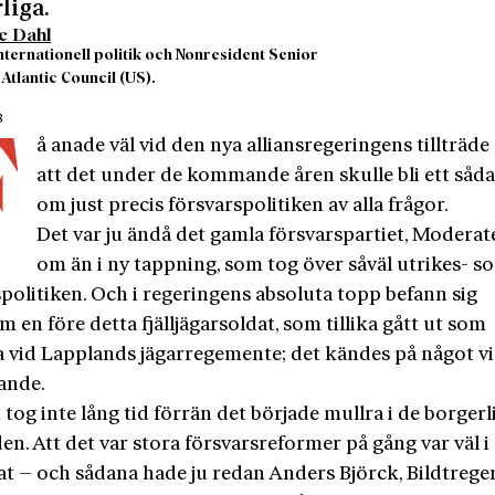
liga.
e Dahl
nternationell politik och Nonresident Senior
 Atlantic Council (US).
3
F
å anade väl vid den nya alliansregeringens tillträd
att det under de kommande åren skulle bli ett såda
om just precis försvarspolitiken av alla frågor.
Det var ju ändå det gamla försvarspartiet, Moderat
om än i ny tappning, som tog över såväl utrikes- s
politiken. Och i regeringens absoluta topp befann sig
 en före detta fjälljägarsoldat, som tillika gått ut som
a vid Lapplands jägarregemente; det kändes på något vi
ande.
tog inte lång tid förrän det började mullra i de borgerl
den. Att det var stora försvarsreformer på gång var väl i
tat – och sådana hade ju redan Anders Björck, Bildtrege