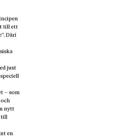
incipen
till ett
”. Däri
ssiska
med just
speciell
et – som
 och
n nytt
ill
änt en