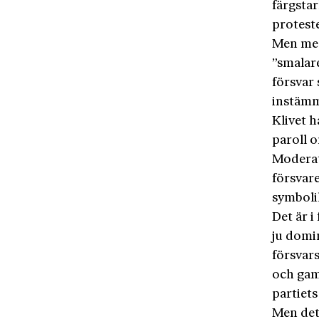
färgstar
proteste
Men med
”smalare
försvar
instämm
Klivet h
paroll o
Moderate
försvare
symbolik
Det är 
ju domi
försvars
och gamm
partiets
Men det