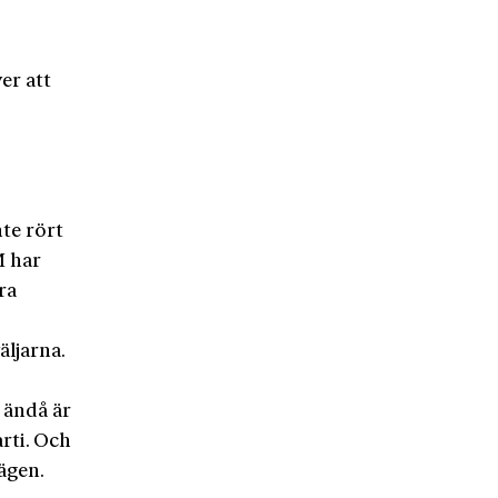
er att
s
nte rört
M har
ra
äljarna.
n ändå är
arti. Och
vägen.