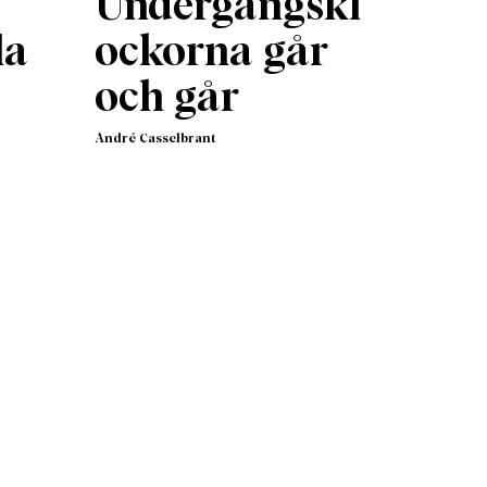
Undergångskl
la
ockorna går
och går
André Casselbrant