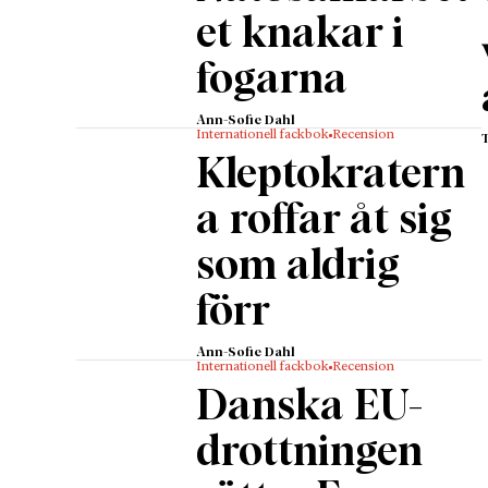
et knakar i
fogarna
Ann-Sofie Dahl
Internationell fackbok
Recension
Kleptokratern
a roffar åt sig
som aldrig
förr
Ann-Sofie Dahl
Internationell fackbok
Recension
Danska EU-
drottningen