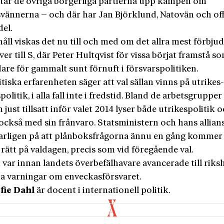
tar de övriga borgerliga partierna upp kampen om
svännerna – och där har Jan Björklund, Natovän och off
del.
håll viskas det nu till och med om det allra mest förbju
ver till S, där Peter Hultqvist för vissa börjat framstå s
are för gammalt sunt förnuft i försvarspolitiken.
tiska erfarenheten säger att val sällan vinns på utrikes
politik, i alla fall inte i fredstid. Bland de arbetsgruppe
n just tillsatt inför valet 2014 lyser både utrikespolitik 
också med sin frånvaro. Statsministern och hans allians
rligen på att plånboksfrågorna ännu en gång kommer 
 rätt på valdagen, precis som vid föregående val.
var innan landets överbefälhavare avancerade till riksh
ina varningar om enveckasförsvaret.
fie Dahl
är docent i internationell politik.