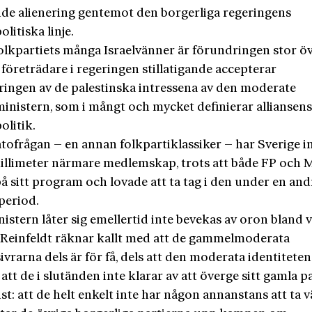
ande alienering gentemot den borgerliga regeringens
olitiska linje.
olkpartiets många Israelvänner är förundringen stor öv
 företrädare i regeringen stillatigande accepterar
eringen av de palestinska intressena av den moderate
ministern, som i mångt och mycket definierar alliansen
olitik.
tofrågan – en annan folkpartiklassiker – har Sverige i
millimeter närmare medlemskap, trots att både FP och 
å sitt program och lovade att ta tag i den under en and
eriod.
istern låter sig emellertid inte bevekas av oron bland v
 Reinfeldt räknar kallt med att de gammelmoderata
ivrarna dels är för få, dels att den moderata identitete
 att de i slutänden inte klarar av att överge sitt gamla p
st: att de helt enkelt inte har någon annanstans att ta 