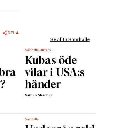
DELA
Se allt i Samhälle
Samhälle
Utrikes
Kubas öde
 bra
vilar i USA:s
g?
händer
Nathan Shachar
Samhälle