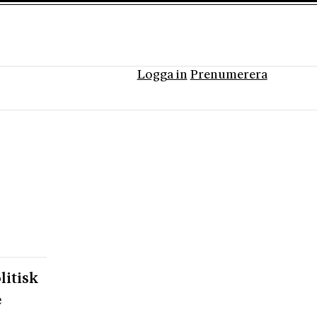
Logga in
Prenumerera
litisk
e