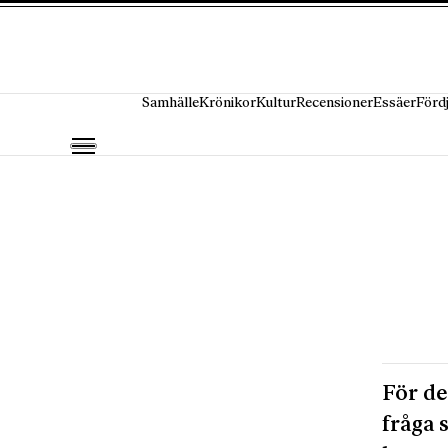
Hoppa till innehåll
Samhälle
Krönikor
Kultur
Recensioner
Essäer
Förd
För de
fråga 