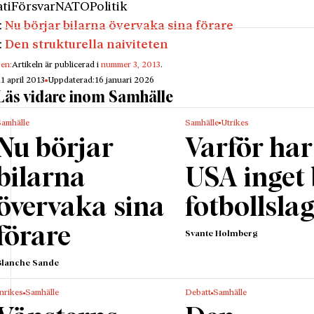
ti
Försvar
NATO
Politik
:
Nu börjar bilarna övervaka sina förare
:
Den strukturella naiviteten
gen:
Artikeln är publicerad i
nummer 3, 2013
.
11 april 2013
Uppdaterad:
16 januari 2026
Läs vidare inom Samhälle
Samhälle
Samhälle
Utrikes
Nu börjar
Varför har
bilarna
USA inget
övervaka sina
fotbollsla
förare
Svante Holmberg
Blanche Sande
nrikes
Samhälle
Debatt
Samhälle