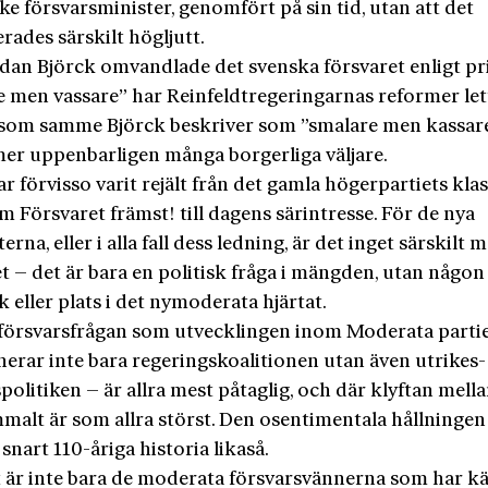
ke försvarsminister, genomfört på sin tid, utan att det
rades särskilt högljutt.
an Björck omvandlade det svenska försvaret enligt pr
 men vassare” har Reinfeldtregeringarnas reformer lett 
 som samme Björck beskriver som ”smalare men kassare
er uppenbarligen många borgerliga väljare.
ar förvisso varit rejält från det gamla högerpartiets kla
m Försvaret främst! till dagens särintresse. För de nya
rna, eller i alla fall dess ledning, är det inget särskilt 
t – det är bara en politisk fråga i mängden, utan någon 
 eller plats i det nymoderata hjärtat.
i försvarsfrågan som utvecklingen inom Moderata parti
nerar inte bara regeringskoalitionen utan även utrikes-
politiken – är allra mest påtaglig, och där klyftan mella
alt är som allra störst. Den osentimentala hållningen t
 snart 110-åriga historia likaså.
 är inte bara de moderata försvarsvännerna som har k