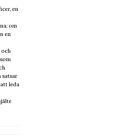
icer, en
dna; om
om en
- och
r som
och
 satsar
att leda
jälte