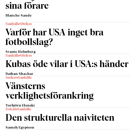
sina förare
Blanche Sande
Samhälle
Utrikes
Varför har USA inget bra
fotbollslag?
Svante Holmberg
Samhälle
Utrikes
Kubas öde vilar i USA:s händer
Nathan Shachar
Inrikes
Samhälle
Vänsterns
verklighetsförankring
Torbjörn Elensky
Debatt
Samhälle
Den strukturella naiviteten
Sameh Egyptson