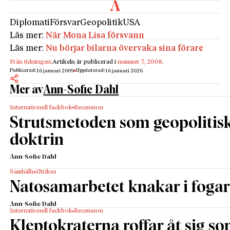
Diplomati
Försvar
Geopolitik
USA
Läs mer:
När Mona Lisa försvann
Läs mer:
Nu börjar bilarna övervaka sina förare
Från tidningen:
Artikeln är publicerad i
nummer 7, 2008
.
Publicerad:
Uppdaterad:
16 januari 2009
16 januari 2026
Mer av
Ann-Sofie Dahl
Internationell fackbok
Recension
Strutsmetoden som geopolitis
doktrin
Ann-Sofie Dahl
Samhälle
Utrikes
Natosamarbetet knakar i foga
Ann-Sofie Dahl
Internationell fackbok
Recension
Kleptokraterna roffar åt sig s