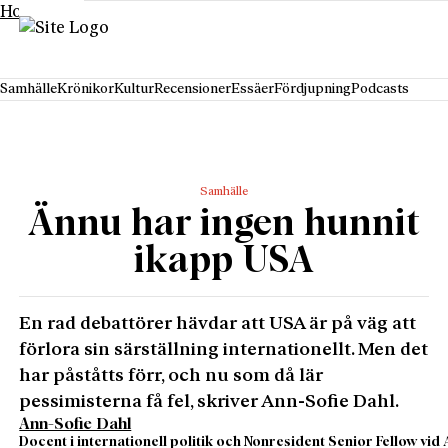
Hoppa till innehåll
Samhälle
Krönikor
Kultur
Recensioner
Essäer
Fördjupning
Podcasts
Samhälle
Ännu har ingen hunnit
ikapp USA
En rad debattörer hävdar att USA är på väg att
förlora sin särställning internationellt. Men det
har påståtts förr, och nu som då lär
pessimisterna få fel, skriver Ann-Sofie Dahl.
Ann-Sofie Dahl
Docent i internationell politik och Nonresident Senior Fellow vid 