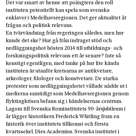
Det var smart av henne att poängtera den roll
instituten potentiellt kan spela som svenska
enklaver i Medelhavsregionen. Det ger aktualitet åt
frågan och politisk relevans.
En tvärvändning från regeringen således, men hur
kunde det ske? Hur gå från indraget stöd och
nedläggningshot hösten 2014 till utbildnings- och
forskningspolitisk relevans ett år senare? Inte så
konstigt egentligen, med tanke på hur lite kända
instituten är utanför kretsarna av antikvetare,
arkeologer, filologer och konstvetare. De starka
protester som nedläggningshotet vållade nådde ut i
medierna samtidigt som Medelhavsregionen genom
flyktingkrisen befann sig i händelsernas centrum.
Lagom till Svenska Rominstitutets 90-årsjubileum i
år lägger historikern Frederick Whitling fram en
historik över institutets tillkomst och första
kvartssekel. Dies Academius. Svenska institutet i