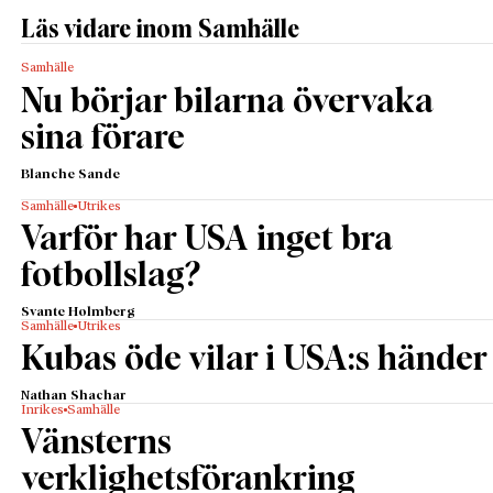
Läs vidare inom Samhälle
Samhälle
Nu börjar bilarna övervaka
sina förare
Blanche Sande
Samhälle
Utrikes
Varför har USA inget bra
fotbollslag?
Svante Holmberg
Samhälle
Utrikes
Kubas öde vilar i USA:s händer
Nathan Shachar
Inrikes
Samhälle
Vänsterns
verklighetsförankring