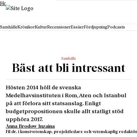
Hoppa till innehåll
Samhälle
Krönikor
Kultur
Recensioner
Essäer
Fördjupning
Podcasts
Samhälle
Bäst att bli intressant
Hösten 2014 höll de svenska
Medelhavsinstituten i Rom, Aten och Istanbul
på att förlora sitt statsanslag. Enligt
budgetpropositionen skulle allt statligt stöd
upphöra 2017.
Anna Brodow Inzaina
Fil dr. i konstvetenskap, projektledare och vetenskaplig redaktö