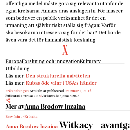
offentliga medel måste göra sig relevanta utanför de
egna kretsarna. Annars dras anslagen in. För museer
som bedriver en publik verksamhet är det en
utmaning att självkritiskt ställa sig frågan: Varför
ska besökarna intressera sig för det här? Det borde
även vara det för humanistisk forskning.
Europa
Forskning och innovation
Kulturarv
Utbildning
Läs mer:
Den strukturella naiviteten
Läs mer:
Kubas öde vilar i USA:s händer
Från tidningen:
Artikeln är publicerad i
nummer 1, 2016
.
Publicerad:
Uppdaterad:
1 februari 2016
16 januari 2026
Mer av
Anna Brodow Inzaina
Brev från …
Krönika
Witkacy – avantg
Anna Brodow Inzaina