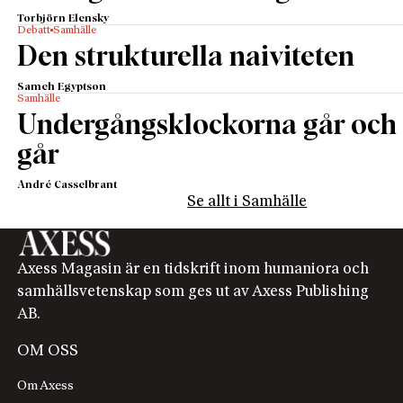
Torbjörn Elensky
Debatt
Samhälle
Den strukturella naiviteten
Sameh Egyptson
Samhälle
Undergångsklockorna går och
går
André Casselbrant
Se allt i Samhälle
Axess Magasin är en tidskrift inom humaniora och
samhällsvetenskap som ges ut av Axess Publishing
AB.
OM OSS
Om Axess