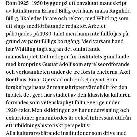
Rom 1925–1950 bygger på ett oavslutat manuskript
av latinläraren Erland Billig och hans maka Ragnhild
Billig, likaledes lärare och rektor, med Whitling som
ett slags medförfattande redaktör. Arbetet
påbörjades på 1980-talet men hann inte fullföljas på
grund av paret Billigs bortgång. Med varsam hand
har Whitling tagit sig an det omfattande
manuskriptet. Det redogör för institutets grundande
med kronprins Gustaf Adolf som styrelseordförande
och verksamheten under de tre första cheferna: Axel
Boëthius, Einar Gjerstad och Erik Sjöqvist. Som
forskningsinsats är manuskriptet värdefullt för den
inblick det ger i hur studiet av den klassiska kulturen
formades som vetenskapligt fält i Sverige under
1920-talet. Men skildringen av hur undervisning och
exkursioner genomfördes är också intressant utifrån
ett utbildningshistoriskt perspektiv.
Alla kulturarvsbärande institutioner som drivs med