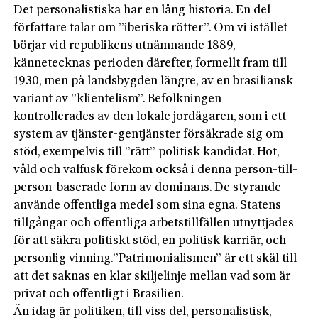
Det personalistiska har en lång historia. En del
författare talar om ”iberiska rötter”. Om vi istället
börjar vid republikens utnämnande 1889,
kännetecknas perioden därefter, formellt fram till
1930, men på landsbygden längre, av en brasiliansk
variant av ”klientelism”. Befolkningen
kontrollerades av den lokale jordägaren, som i ett
system av tjänster-gentjänster försäkrade sig om
stöd, exempelvis till ”rätt” politisk kandidat. Hot,
våld och valfusk förekom också i denna person-till-
person-baserade form av dominans. De styrande
använde offentliga medel som sina egna. Statens
tillgångar och offentliga arbetstillfällen utnyttjades
för att säkra politiskt stöd, en politisk karriär, och
personlig vinning.”Patrimonialismen” är ett skäl till
att det saknas en klar skiljelinje mellan vad som är
privat och offentligt i Brasilien.
Än idag är politiken, till viss del, personalistisk,