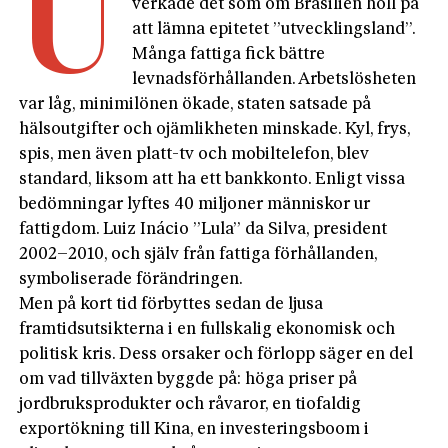
U
verkade det som om Brasilien höll på
att lämna epitetet ”utvecklingsland”.
Många fattiga fick bättre
levnadsförhållanden. Arbetslösheten
var låg, minimilönen ökade, staten satsade på
hälsoutgifter och ojämlikheten minskade. Kyl, frys,
spis, men även platt-tv och mobiltelefon, blev
standard, liksom att ha ett bankkonto. Enligt vissa
bedömningar lyftes 40 miljoner människor ur
fattigdom. Luiz Inácio ”Lula” da Silva, president
2002–2010, och själv från fattiga förhållanden,
symboliserade förändringen.
Men på kort tid förbyttes sedan de ljusa
framtidsutsikterna i en fullskalig ekonomisk och
politisk kris. Dess orsaker och förlopp säger en del
om vad tillväxten byggde på: höga priser på
jordbruksprodukter och råvaror, en tiofaldig
exportökning till Kina, en investeringsboom i