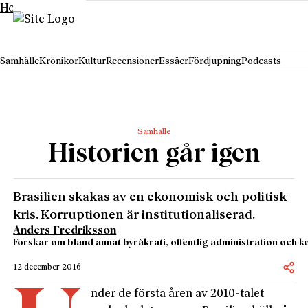
Hoppa till innehåll
Samhälle
Krönikor
Kultur
Recensioner
Essäer
Fördjupning
Podcasts
Samhälle
Historien går igen
Brasilien skakas av en ekonomisk och politisk
kris. Korruptionen är institutionaliserad.
Anders Fredriksson
Forskar om bland annat byråkrati, offentlig administration och ko
12 december 2016
nder de första åren av 2010-talet