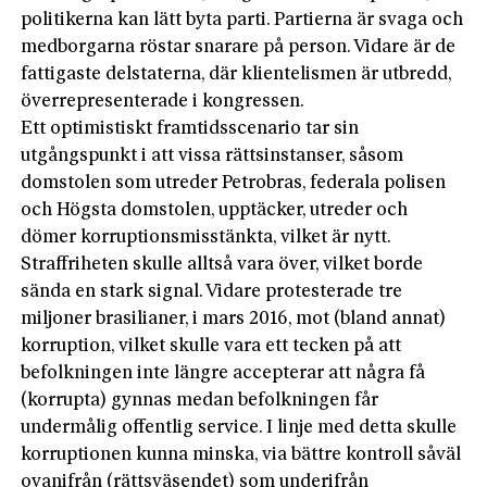
politikerna kan lätt byta parti. Partierna är svaga och
medborgarna röstar snarare på person. Vidare är de
fattigaste delstaterna, där klientelismen är utbredd,
överrepresenterade i kongressen.
Ett optimistiskt framtidsscenario tar sin
utgångspunkt i att vissa rättsinstanser, såsom
domstolen som utreder Petrobras, federala polisen
och Högsta domstolen, upptäcker, utreder och
dömer korruptionsmisstänkta, vilket är nytt.
Straffriheten skulle alltså vara över, vilket borde
sända en stark signal. Vidare protesterade tre
miljoner brasilianer, i mars 2016, mot (bland annat)
korruption, vilket skulle vara ett tecken på att
befolkningen inte längre accepterar att några få
(korrupta) gynnas medan befolkningen får
undermålig offentlig service. I linje med detta skulle
korruptionen kunna minska, via bättre kontroll såväl
ovanifrån (rättsväsendet) som underifrån