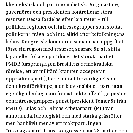
klientelistisk och patrimonialistisk. Borgmästare,
guvernörer och presidenten kontrollerar stora
resurser. Dessa fördelas efter lojaliteter – till
politiker, regioner och intressegrupper som stöttat
politikern i fråga, och inte alltid efter befolkningens
behov. Kongressledamöterna ser som sin uppgift att
förse sin region med resurser, snarare än att stifta
lagar eller följa en partilinje. Det största partiet,
PMDB (ursprungligen Brasiliens demokratiska
rörelse , ett av militärdiktaturen accepterat
oppositionsparti), hade initialt trovärdighet som
demokratiförkämpe, men blev snabbt ett parti utan
egentlig ideologi som främst sökte offentliga poster
och intressegruppers gunst (president Temer är från
PMDB). Lulas och Dilmas Arbetarparti (PT) var
annorlunda, ideologiskt och med starka gräsrötter,
men har blivit mer av ett maktparti. Ingen
”riksdagsspärr” finns, kongressen har 28 partier, och