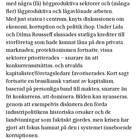
med några (få) högproduktiva sektorer och (många
fler) lågproduktiva och lågavlönade arbeten.
Med just staten i centrum, knyts diskussionen om
ekonomi, korruption och politik ihop. Under Lula
och Dilma Rousseff slussades statliga krediter till
storföretag som hade kunnat låna på den privata
marknaden, protektionismen fortsatte, vissa
sektorer prioriterades – snarare än att
konkurrensutsättas, och utvalda
kapitalister/företagsledare favoriserades. Kort sagt
fortsatte en brasiliansk variant av kapitalism,
baserad på personliga band till makten, snarare än
fri konkurrens, att dominera. Bilden kan nyanseras,
genom att exempelvis diskutera den förda
industripolitikens historiska orsaker och de
landvinningar som faktiskt gjordes, men krisen har
gjort att fokus hamnat på den i systemet inneboende
korruptionen.