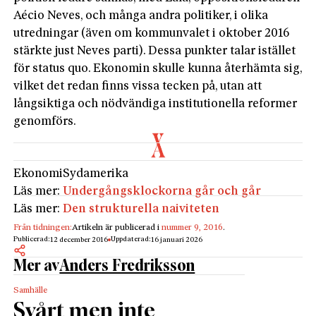
Aécio Neves, och många andra politiker, i olika
utredningar (även om kommunvalet i oktober 2016
stärkte just Neves parti). Dessa punkter talar istället
för status quo. Ekonomin skulle kunna återhämta sig,
vilket det redan finns vissa tecken på, utan att
långsiktiga och nödvändiga institutionella reformer
genomförs.
Ekonomi
Sydamerika
Läs mer:
Undergångsklockorna går och går
Läs mer:
Den strukturella naiviteten
Från tidningen:
Artikeln är publicerad i
nummer 9, 2016
.
Publicerad:
Uppdaterad:
12 december 2016
16 januari 2026
Mer av
Anders Fredriksson
Samhälle
Svårt men inte