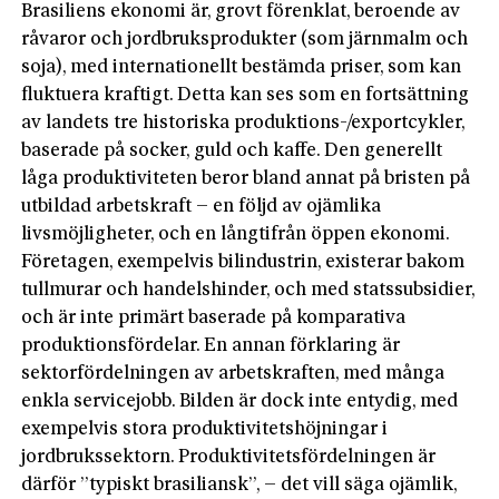
Brasiliens ekonomi är, grovt förenklat, beroende av
råvaror och jordbruksprodukter (som järnmalm och
soja), med internationellt bestämda priser, som kan
fluktuera kraftigt. Detta kan ses som en fortsättning
av landets tre historiska produktions-/exportcykler,
baserade på socker, guld och kaffe. Den generellt
låga produktiviteten beror bland annat på bristen på
utbildad arbetskraft – en följd av ojämlika
livsmöjligheter, och en långtifrån öppen ekonomi.
Företagen, exempelvis bilindustrin, existerar bakom
tullmurar och handelshinder, och med statssubsidier,
och är inte primärt baserade på komparativa
produktionsfördelar. En annan förklaring är
sektorfördelningen av arbetskraften, med många
enkla servicejobb. Bilden är dock inte entydig, med
exempelvis stora produktivitetshöjningar i
jordbrukssektorn. Produktivitetsfördelningen är
därför ”typiskt brasiliansk”, – det vill säga ojämlik,