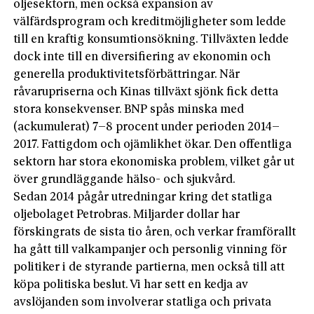
oljesektorn, men också expansion av
välfärdsprogram och kreditmöjligheter som ledde
till en kraftig konsumtionsökning. Tillväxten ledde
dock inte till en diversifiering av ekonomin och
generella produktivitetsförbättringar. När
råvarupriserna och Kinas tillväxt sjönk fick detta
stora konsekvenser. BNP spås minska med
(ackumulerat) 7–8 procent under perioden 2014–
2017. Fattigdom och ojämlikhet ökar. Den offentliga
sektorn har stora ekonomiska problem, vilket går ut
över grundläggande hälso- och sjukvård.
Sedan 2014 pågår utredningar kring det statliga
oljebolaget Petrobras. Miljarder dollar har
förskingrats de sista tio åren, och verkar framförallt
ha gått till valkampanjer och personlig vinning för
politiker i de styrande partierna, men också till att
köpa politiska beslut. Vi har sett en kedja av
avslöjanden som involverar statliga och privata