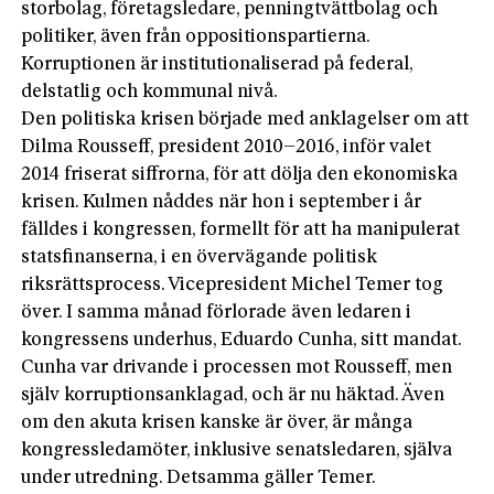
storbolag, företagsledare, penningtvättbolag och
politiker, även från oppositionspartierna.
Korruptionen är institutionaliserad på federal,
delstatlig och kommunal nivå.
Den politiska krisen började med anklagelser om att
Dilma Rousseff, president 2010–2016, inför valet
2014 friserat siffrorna, för att dölja den ekonomiska
krisen. Kulmen nåddes när hon i september i år
fälldes i kongressen, formellt för att ha manipulerat
statsfinanserna, i en övervägande politisk
riksrättsprocess. Vicepresident Michel Temer tog
över. I samma månad förlorade även ledaren i
kongressens underhus, Eduardo Cunha, sitt mandat.
Cunha var drivande i processen mot Rousseff, men
själv korruptionsanklagad, och är nu häktad. Även
om den akuta krisen kanske är över, är många
kongressledamöter, inklusive senatsledaren, själva
under utredning. Detsamma gäller Temer.