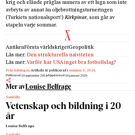
krig och elände präglas numera av ett lugn som inte
avbryts av annat än oljebrottningsturneringen
(Turkiets nationalsport!)
Kirkpinar,
som går av
stapeln varje sommar.
Antiken
Första världskriget
Geopolitik
Läs mer:
Den strukturella naiviteten
Läs mer:
Varför har USA inget bra fotbollslag?
Från tidningen:
Artikeln är publicerad i
nummer 6, 2014
.
Publicerad:
Uppdaterad:
10 september 2014
16 januari 2026
Mer av
Louise Belfrage
Samhälle
Vetenskap och bildning i 20
år
Louise Belfrage