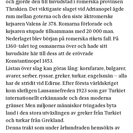
och gjorde den till huvudstad i romerska provinsen
Thrakien. Det viktigaste slaget vid Adrianopel ägde
rum mellan goterna och den siste äktromerske
kejsaren Valens år 378. Romarna förlorade och
kejsaren stupade tillsammans med 20 000 man.
Nederlaget blev början på romerska rikets fall. På
1360-talet tog osmanerna över och hade sitt
huvudsäte här till dess att de erövrade
Konstantinopel 1453.
Listan över slag kan göras lång: korsfarare, bulgarer,
avarer, serber, ryssar, greker, turkar, engelsmän – alla
har de stridit vid Edirne. Efter första världskriget
kom slutligen Lausannefreden 1923 som gav Turkiet
internationellt erkännande och dess moderna
gränser. Men miljoner människor tvingades byta
land i den stora utväxlingen av greker från Turkiet
och turkar från Grekland.
Denna trakt som under århundraden hemsökts av