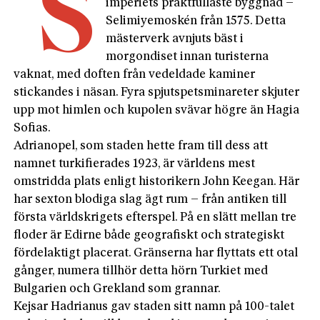
S
imperiets praktfullaste byggnad –
Selimiyemoskén från 1575. Detta
mästerverk avnjuts bäst i
morgondiset innan turisterna
vaknat, med doften från vedeldade kaminer
stickandes i näsan. Fyra spjutspetsminareter skjuter
upp mot himlen och kupolen svävar hög­re än Hagia
Sofias.
Adrianopel, som staden hette fram till dess att
namnet turkifierades 1923, är världens mest
omstridda plats enligt historikern John Keegan. Här
har sexton blodiga slag ägt rum – från antiken till
första världskrigets efterspel. På en slätt mellan tre
floder är Edirne både geografiskt och strategiskt
fördelaktigt placerat. Gränserna har flyttats ett otal
gånger, numera tillhör detta hörn Tur­kiet med
Bulgarien och Grekland som grannar.
Kejsar Hadrianus gav staden sitt namn på 100-talet