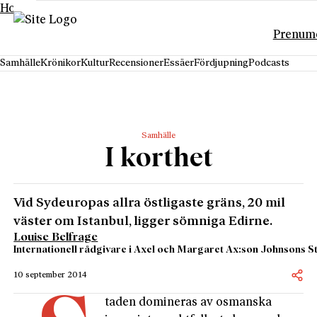
Hoppa till innehåll
Prenum
Samhälle
Krönikor
Kultur
Recensioner
Essäer
Fördjupning
Podcasts
Samhälle
I korthet
Vid Sydeuropas allra östligaste gräns, 20 mil
väster om Istanbul, ligger sömniga Edirne.
Louise Belfrage
Internationell rådgivare i Axel och Margaret Ax:son Johnsons Sti
10 september 2014
taden domineras av osmanska