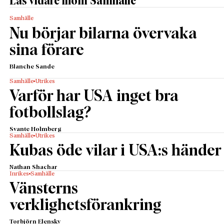
Läs vidare inom Samhälle
Samhälle
Nu börjar bilarna övervaka
sina förare
Blanche Sande
Samhälle
Utrikes
Varför har USA inget bra
fotbollslag?
Svante Holmberg
Samhälle
Utrikes
Kubas öde vilar i USA:s händer
Nathan Shachar
Inrikes
Samhälle
Vänsterns
verklighetsförankring
Torbjörn Elensky