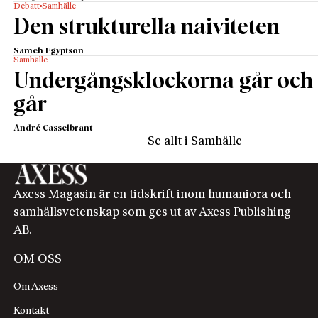
Debatt
Samhälle
Den strukturella naiviteten
Sameh Egyptson
Samhälle
Undergångsklockorna går och
går
André Casselbrant
Se allt i Samhälle
Axess Magasin är en tidskrift inom humaniora och
samhällsvetenskap som ges ut av Axess Publishing
AB.
OM OSS
Om Axess
Kontakt