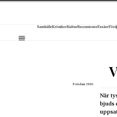
Hoppa till innehåll
Samhälle
Krönikor
Kultur
Recensioner
Essäer
Förd
V
Potsdam 1990.
När ty
bjuds 
uppsat