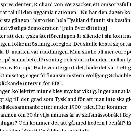
spresidenten, Richard von Weizsäcker, ett omsorgsfull
rat tal till den nygamla nationen. ”Nu har den dagen 
örsta gången i historien hela Tyskland funnit sin bestä
and västliga demokratier.” [min översättning]
er att den tyska återföreningen är slående i sin kontrast
Ingen folkomröstning föregick. Det skulle kosta skjorta
lla. D-marken var räddningen. Man skulle bli mer europe
er på samarbete, försoning och stärka banden mellan t
en av Europa. Hade vi inte gjort det, hade det varit ett 
kt misstag, säger fd finansministern Wolfgang Schäuble
blickande intervju för BBC.
gen kollektivt minne blev mycket viktig. Inget annat l
gt sig till den grad som Tyskland för att man inte ska 
aliska sammanbrottet under 1900-talet. Hur kommer
annien om 30 år vilja minnas år av skilsmässobråk i Bry
itningar? Och kommer det att gå, med hedern i behåll? E