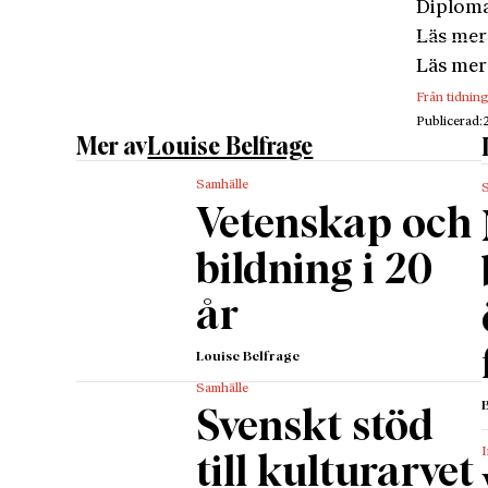
Diploma
Läs mer
Läs mer
Från tidnin
Publicerad:
Mer av
Louise Belfrage
Samhälle
Vetenskap och
bildning i 20
år
Louise Belfrage
Samhälle
Svenskt stöd
I
till kulturarvet