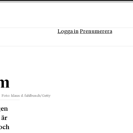
Logga in
Prenumerera
am
Foto: klaus d. fahlbusch/Getty
gen
 är
och