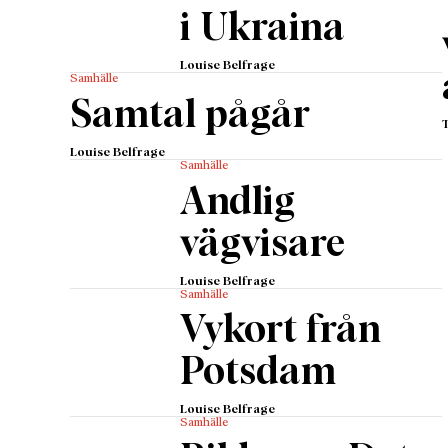
i Ukraina
Louise Belfrage
Samhälle
Samtal pågår
Louise Belfrage
Samhälle
Andlig
vägvisare
Louise Belfrage
Samhälle
Vykort från
Potsdam
Louise Belfrage
Samhälle