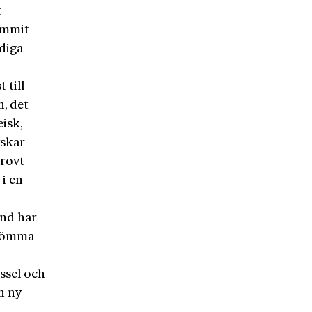
t
kommit
ndiga
 till
n, det
isk,
yskar
grovt
 i en
and har
glömma
ssel och
n ny