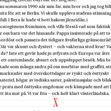
 flaggdag (Brexit Day) blir det nog inte.
ns sommaren 1990 när min far, min bror och jag tog bil
snitz för att se Berlin. Vi skulle uppleva stadens stämnin
all. I flera år hade vi bott bakom järnridån, i
curegimens Rumänien, och ville förstå vad som faktisk
r oss barn var det hisnande. Pappa insisterade på att ta
nordöst och passera det tidigare livsfarliga gränsområd
Där var skumt och dystert – och vakterna stod kvar! V
de? Inte ett gevär hade ju avfyrats och Europa var åter
v ett omtumlande, absurt och uppsluppet besök. Min b
ckade som många andra på oss murbitar med graffiti, s
 marknader med överskottslager av ryskt och östtyskt
ateriel, högar av indiska sarier, palestinasjalar och bilsk
e prata med östtyska ungdomar och kämpade med att h
att äta mat på. Vi var fria – och helt klart västerländska.