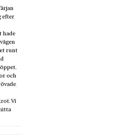
färjan
g efter
t hade
 vägen
et runt
ad
 öppet.
ror och
trövade
rot. Vi
itta