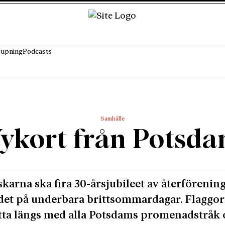
jupning
Podcasts
Samhälle
ykort från Potsd
skarna ska fira 30-årsjubileet av återförenin
det på underbara brittsommardagar. Flaggor
ta längs med alla Potsdams promenadstråk 