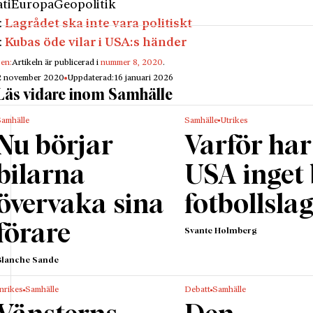
ti
Europa
Geopolitik
:
Lagrådet ska inte vara politiskt
:
Kubas öde vilar i USA:s händer
gen:
Artikeln är publicerad i
nummer 8, 2020
.
2 november 2020
Uppdaterad:
16 januari 2026
Läs vidare inom Samhälle
Samhälle
Samhälle
Utrikes
Nu börjar
Varför har
bilarna
USA inget
övervaka sina
fotbollsla
förare
Svante Holmberg
Blanche Sande
nrikes
Samhälle
Debatt
Samhälle