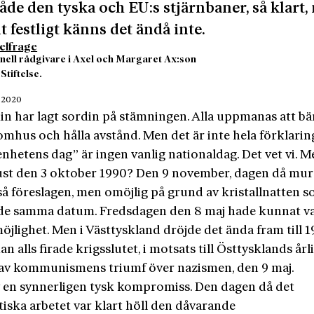
både den tyska och EU:s stjärnbaner, så klart
lt festligt känns det ändå inte.
elfrage
onell rådgivare i Axel och Margaret Ax:son
Stiftelse.
 2020
n har lagt sordin på stämningen. Alla uppmanas att b
omhus och hålla avstånd. Men det är inte hela förklarin
nhetens dag” är ingen vanlig nationaldag. Det vet vi. M
just den 3 oktober 1990? Den 9 november, dagen då mure
så föreslagen, men omöjlig på grund av kristallnatten 
ade samma datum. Fredsdagen den 8 maj hade kunnat v
jlighet. Men i Västtyskland dröjde det ända fram till 
n alls firade krigsslutet, i motsats till Östtysklands årl
 av kommunismens triumf över nazismen, den 9 maj.
v en synnerligen tysk kompromiss. Den dagen då det
iska arbetet var klart höll den dåvarande