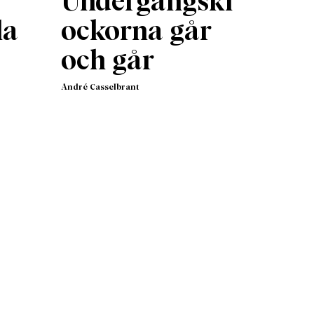
Undergångskl
la
ockorna går
och går
André Casselbrant