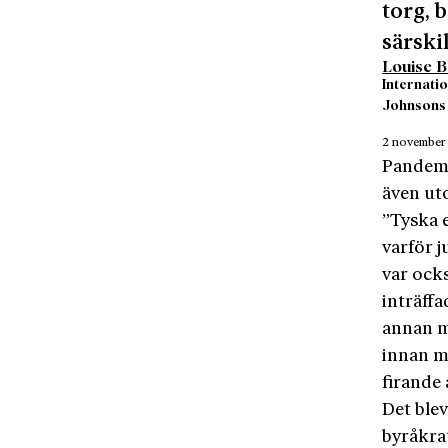
torg, 
särski
Louise B
Internati
Johnsons 
2 november
Pandemi
även ut
”Tyska e
varför 
var ock
inträff
annan mö
innan ma
firande
Det ble
byråkrat