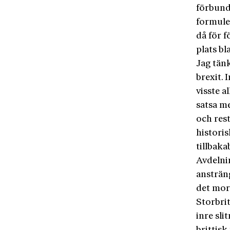
förbund
formule
då för f
plats bl
Jag tänk
brexit. 
visste a
satsa m
och rest
historis
tillbaka
Avdelnin
ansträn
det mor
Storbrit
inre sl