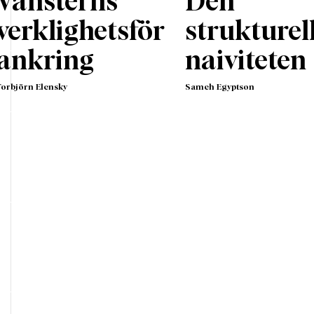
Vänsterns
Den
verklighetsför
strukturel
ankring
naiviteten
Torbjörn Elensky
Sameh Egyptson