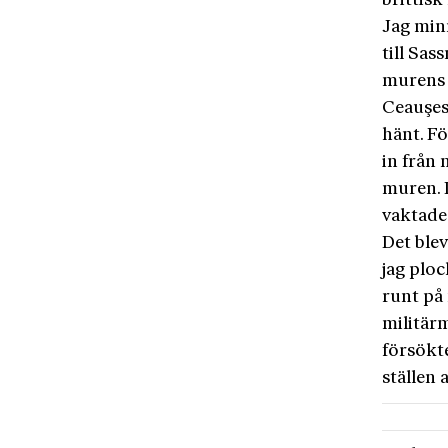
brittisk
Jag min
till Sas
murens f
Ceauşes
hänt. Fö
in från 
muren. 
vaktade 
Det ble
jag plo
runt på
militärm
försökt
ställen 