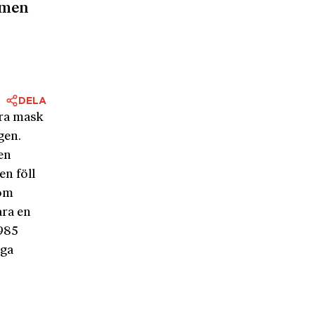
, men
DELA
ära mask
gen.
en
n föll
som
ara en
1985
iga