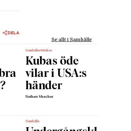
DELA
Se allt i Samhälle
Samhälle
Utrikes
Kubas öde
 bra
vilar i USA:s
g?
händer
Nathan Shachar
Samhälle