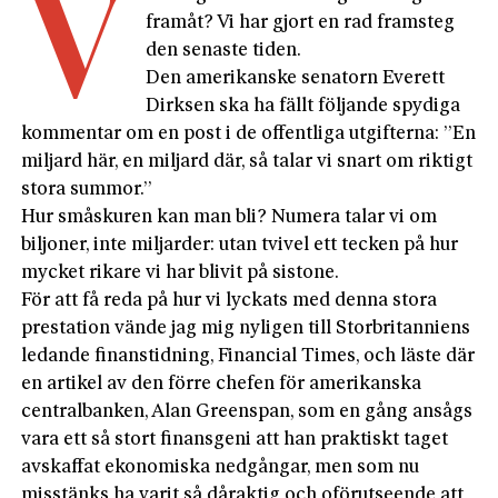
V
framåt? Vi har gjort en rad framsteg
den senaste tiden.
Den amerikanske senatorn Everett
Dirksen ska ha fällt följande spydiga
kommentar om en post i de offentliga utgifterna: ”En
miljard här, en miljard där, så talar vi snart om riktigt
stora summor.”
Hur småskuren kan man bli? Numera talar vi om
biljoner, inte miljarder: utan tvivel ett tecken på hur
mycket rikare vi har blivit på sistone.
För att få reda på hur vi lyckats med denna stora
prestation vände jag mig nyligen till Storbritanniens
ledande finanstidning, Financial Times, och läste där
en artikel av den förre chefen för amerikanska
centralbanken, Alan Greenspan, som en gång ansågs
vara ett så stort finansgeni att han praktiskt taget
avskaffat ekonomiska nedgångar, men som nu
misstänks ha varit så dåraktig och oförutseende att