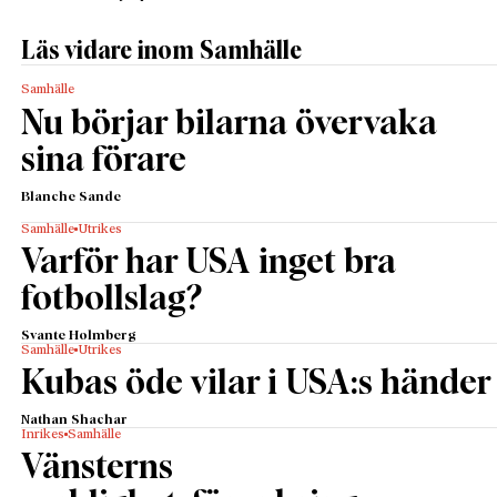
Läs vidare inom Samhälle
Samhälle
Nu börjar bilarna övervaka
sina förare
Blanche Sande
Samhälle
Utrikes
Varför har USA inget bra
fotbollslag?
Svante Holmberg
Samhälle
Utrikes
Kubas öde vilar i USA:s händer
Nathan Shachar
Inrikes
Samhälle
Vänsterns