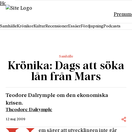
Hoppa till innehåll
Prenum
Samhälle
Krönikor
Kultur
Recensioner
Essäer
Fördjupning
Podcasts
Samhälle
Krönika: Dags att söka
lån från Mars
Teodore Dalrymple om den ekonomiska
krisen.
Theodore Dalrymple
12 maj 2009
em säger att utvecklingen inte går