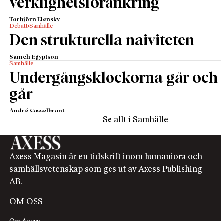
verklighetsförankring
Torbjörn Elensky
Debatt
Samhälle
Den strukturella naiviteten
Sameh Egyptson
Samhälle
Undergångsklockorna går och
går
André Casselbrant
Se allt i Samhälle
Axess Magasin är en tidskrift inom humaniora och
samhällsvetenskap som ges ut av Axess Publishing
AB.
OM OSS