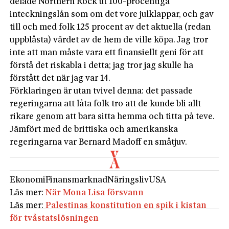
delade Northern Rock ut 100-procentiga
inteckningslån som om det vore julklappar, och gav
till och med folk 125 procent av det aktuella (redan
uppblåsta) värdet av de hem de ville köpa. Jag tror
inte att man måste vara ett finansiellt geni för att
förstå det riskabla i detta; jag tror jag skulle ha
förstått det när jag var 14.
Förklaringen är utan tvivel denna: det passade
regeringarna att låta folk tro att de kunde bli allt
rikare genom att bara sitta hemma och titta på teve.
Jämfört med de brittiska och amerikanska
regeringarna var Bernard Madoff en småtjuv.
Ekonomi
Finansmarknad
Näringsliv
USA
Läs mer:
När Mona Lisa försvann
Läs mer:
Palestinas konstitution en spik i kistan
för tvåstatslösningen