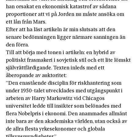
han orsakat en ekonomisk katastrof av sådana
proportioner att vi på Jorden nu måste ansöka om
ett lån från Mars.
Efter att ha läst artikeln är min slutsats att den
senare bedömningen ligger närmare sanningen än
den förra.
Till att börja med tonen i artikeln: en hybrid av
politiskt frasmakeri i sovjetisk stil och ett lite lömskt
självrättfärdigande. Texten inleds med ett
åberopande av auktoritet:
”Den enastående disciplin för riskhantering som
under 1950-talet utvecklades med utgångspunkt i
arbeten av Harry Markowitz vid Chicagos
universitet ledde till insikter som belönades med
flera Nobelpris i ekonomi. Den anammades allmänt
inte bara av den akademiska världen, utan också av
de allra flesta yrkesekonomer och globala
tillsynsmyndigheter.”