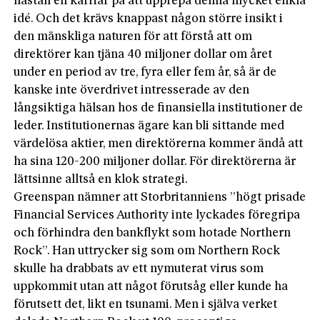
nästan en karriär på att upprepa denna mycket enkla
idé. Och det krävs knappast någon större insikt i
den mänskliga naturen för att förstå att om
direktörer kan tjäna 40 miljoner dollar om året
under en period av tre, fyra eller fem år, så är de
kanske inte överdrivet intresserade av den
långsiktiga hälsan hos de finansiella institutioner de
leder. Institutionernas ägare kan bli sittande med
värdelösa aktier, men direktörerna kommer ändå att
ha sina 120-200 miljoner dollar. För direktörerna är
lättsinne alltså en klok strategi.
Greenspan nämner att Storbritanniens ”högt prisade
Financial Services Authority inte lyckades föregripa
och förhindra den bankflykt som hotade Northern
Rock”. Han uttrycker sig som om Northern Rock
skulle ha drabbats av ett nymuterat virus som
uppkommit utan att något förutsåg eller kunde ha
förutsett det, likt en tsunami. Men i själva verket