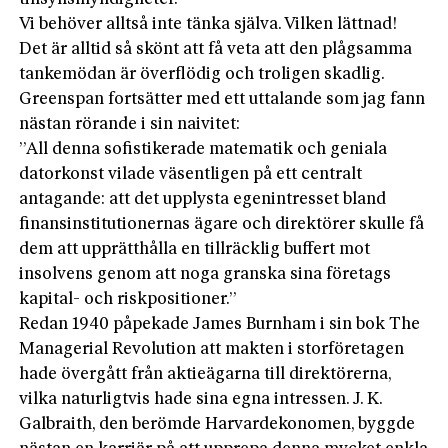
Vi behöver alltså inte tänka själva. Vilken lättnad!
Det är alltid så skönt att få veta att den plågsamma
tankemödan är överflödig och troligen skadlig.
Greenspan fortsätter med ett uttalande som jag fann
nästan rörande i sin naivitet:
”All denna sofistikerade matematik och geniala
datorkonst vilade väsentligen på ett centralt
antagande: att det upplysta egenintresset bland
finansinstitutionernas ägare och direktörer skulle få
dem att upprätthålla en tillräcklig buffert mot
insolvens genom att noga granska sina företags
kapital- och riskpositioner.”
Redan 1940 påpekade James Burnham i sin bok The
Managerial Revolution att makten i storföretagen
hade övergått från aktieägarna till direktörerna,
vilka naturligtvis hade sina egna intressen. J. K.
Galbraith, den berömde Harvardekonomen, byggde