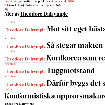
Från tidningen:
Artikeln är publicerad i
nummer 4, 2009
.
Publicerad:
Uppdaterad:
12 maj 2009
16 januari 2026
Mer av
Theodore Dalrymple
Krönika
Mot sitt eget bäst
Theodore Dalrymple
Krönika
Så stegar makten
Theodore Dalrymple
Krönika
Nordkorea som re
Theodore Dalrymple
Krönika
Tuggmotstånd
Theodore Dalrymple
Krönika
Därför byggs det s
Theodore Dalrymple
Kultur
Konformistiska upprorsmakar
Theodore Dalrymple