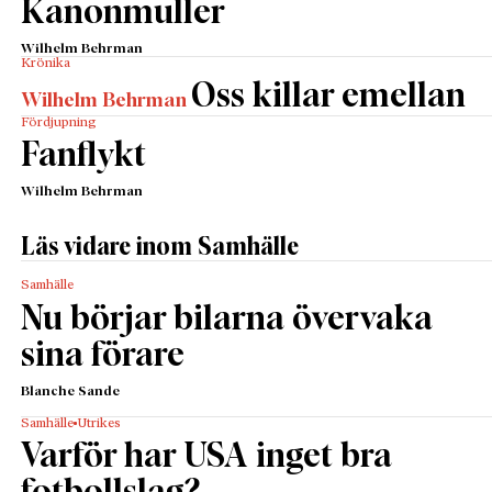
Kanonmuller
Wilhelm Behrman
Krönika
Oss killar emellan
Wilhelm Behrman
Fördjupning
Fanflykt
Wilhelm Behrman
Läs vidare inom Samhälle
Samhälle
Nu börjar bilarna övervaka
sina förare
Blanche Sande
Samhälle
Utrikes
Varför har USA inget bra