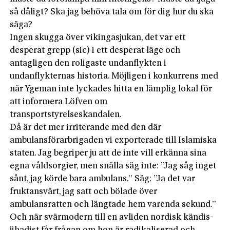
så dåligt? Ska jag behöva tala om för dig hur du ska
säga?
Ingen skugga över vikingasjukan, det var ett
desperat grepp (sic) i ett desperat läge och
antagligen den roligaste undanflykten i
undanflykternas historia. Möjligen i konkurrens med
när Ygeman inte lyckades hitta en lämplig lokal för
att informera Löfven om
transportstyrelseskandalen.
Då är det mer irriterande med den där
ambulansförarbrigaden vi exporterade till Islamiska
staten. Jag begriper ju att de inte vill erkänna sina
egna våldsorgier, men snälla säg inte: ”Jag såg inget
sånt, jag körde bara ambulans.” Säg: ”Ja det var
fruktansvärt, jag satt och bölade över
ambulansratten och längtade hem varenda sekund.”
Och när svärmodern till en avliden nordisk kändis-