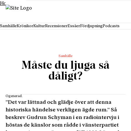
Hoppa till innehåll
Samhälle
Krönikor
Kultur
Recensioner
Essäer
Fördjupning
Podcasts
Samhälle
Måste du ljuga så
dåligt?
Ogenerad.
”Det var lättnad och glädje över att denna
historiska händelse verkligen ägde rum.” Så
beskrev Gudrun Schyman i en radiointervju i
höstas de känslor som rådde i vänsterpartiet