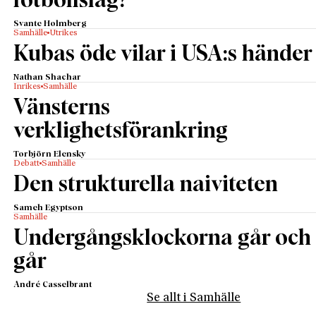
fotbollslag?
Svante Holmberg
Samhälle
Utrikes
Kubas öde vilar i USA:s händer
Nathan Shachar
Inrikes
Samhälle
Vänsterns
verklighetsförankring
Torbjörn Elensky
Debatt
Samhälle
Den strukturella naiviteten
Sameh Egyptson
Samhälle
Undergångsklockorna går och
går
André Casselbrant
Se allt i Samhälle