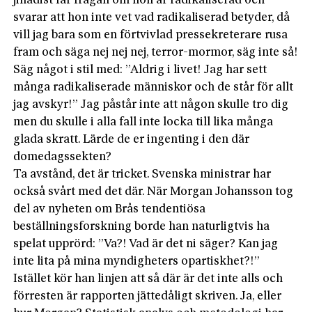
jihadist får frågan om hon är radikaliserad och
svarar att hon inte vet vad radikaliserad betyder, då
vill jag bara som en förtvivlad pressekreterare rusa
fram och säga nej nej nej, terror-mormor, säg inte så!
Säg något i stil med: ”Aldrig i livet! Jag har sett
många radikaliserade människor och de står för allt
jag avskyr!” Jag påstår inte att någon skulle tro dig
men du skulle i alla fall inte locka till lika många
glada skratt. Lärde de er ingenting i den där
domedagssekten?
Ta avstånd, det är tricket. Svenska ministrar har
också svårt med det där. När Morgan Johansson tog
del av nyheten om Brås tendentiösa
beställningsforskning borde han naturligtvis ha
spelat upprörd: ”Va?! Vad är det ni säger? Kan jag
inte lita på mina myndigheters opartiskhet?!”
Istället kör han linjen att så där är det inte alls och
förresten är rapporten jättedåligt skriven. Ja, eller