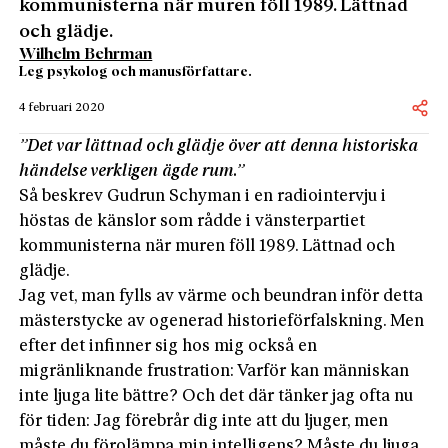
kommunisterna när muren föll 1989. Lättnad
och glädje.
Wilhelm Behrman
Leg psykolog och manusförfattare.
4 februari 2020
”Det var lättnad och glädje över att denna historiska
händelse verkligen ägde rum.”
Så beskrev Gudrun Schyman i en radiointervju i
höstas de känslor som rådde i vänsterpartiet
kommunisterna när muren föll 1989. Lättnad och
glädje.
Jag vet, man fylls av värme och beundran inför detta
mästerstycke av ogenerad historieförfalskning. Men
efter det infinner sig hos mig också en
migränliknande frustration: Varför kan människan
inte ljuga lite bättre? Och det där tänker jag ofta nu
för tiden: Jag förebrår dig inte att du ljuger, men
måste du förolämpa min intelligens? Måste du ljuga