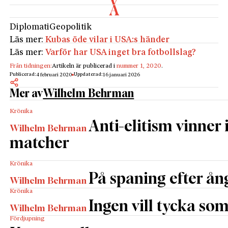
Diplomati
Geopolitik
Läs mer:
Kubas öde vilar i USA:s händer
Läs mer:
Varför har USA inget bra fotbollslag?
Från tidningen:
Artikeln är publicerad i
nummer 1, 2020
.
Publicerad:
Uppdaterad:
4 februari 2020
16 januari 2026
Mer av
Wilhelm Behrman
Krönika
Anti-elitism vinner 
Wilhelm Behrman
matcher
Krönika
På spaning efter ån
Wilhelm Behrman
Krönika
Ingen vill tycka so
Wilhelm Behrman
Fördjupning