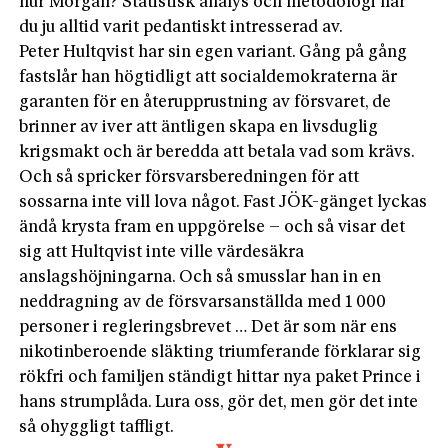
hur Morgan? Statistisk analys och metodologi har
du ju alltid varit pedantiskt intresserad av.
Peter Hultqvist har sin egen variant. Gång på gång
fastslår han högtidligt att socialdemokraterna är
garanten för en återupprustning av försvaret, de
brinner av iver att äntligen skapa en livsduglig
krigsmakt och är beredda att betala vad som krävs.
Och så spricker försvarsberedningen för att
sossarna inte vill lova något. Fast JÖK-gänget lyckas
ändå krysta fram en uppgörelse – och så visar det
sig att Hultqvist inte ville värdesäkra
anslagshöjningarna. Och så smusslar han in en
neddragning av de försvarsanställda med 1 000
personer i regleringsbrevet … Det är som när ens
nikotinberoende släkting triumferande förklarar sig
rökfri och familjen ständigt hittar nya paket Prince i
hans strumplåda. Lura oss, gör det, men gör det inte
så ohyggligt taffligt.