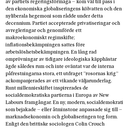
av partiets rege­ringsförmåga – kom väl till pass i
den ekonomiska globaliseringens kölvatten och den
nyliberala hegemoni som rådde under detta
decennium. Partiet accepterade privatiseringar och
avregleringar och genomförde ett
makroekonomiskt regimskifte;
inflationsbekämpningen sattes före
arbetslöshetsbekämpningen. En lång rad
omprövningar av tidigare ideologiska käpphästar
ägde således rum och inte oväntat var de interna
påfrestningarna stora, ett utdraget ”rosornas krig”
ackompanjerades av ett vikande väljarunderlag.
Runt millennieskiftet inspirerades de
socialdemokratiska partierna i Europa av New
Labours framgångar. En ny, modern, socialdemokrati
som bejakade – eller åtminstone anpassade sig till –
marknadsekonomin och globaliseringen tog form.
Enligt den brittiske sociologen Colin Crouch