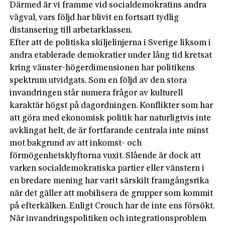
Därmed är vi framme vid socialdemokratins andra
vägval, vars följd har blivit en fortsatt tydlig
distansering till arbetarklassen.
Efter att de politiska skiljelinjerna i Sverige liksom i
andra etablerade demokratier under lång tid kretsat
kring väns­ter-­högerdimensionen har politikens
spektrum utvidgats. Som en följd av den stora
invandringen står numera frågor av kulturell
karaktär högst på dagordningen. Konflikter som har
att göra med ekonomisk politik har naturligtvis inte
avklingat helt, de är fortfarande centrala inte minst
mot bakgrund av att inkomst- och
förmögenhetsklyftorna vuxit. Slåen­de är dock att
varken socialdemokratiska partier eller vänstern i
en bredare mening har varit särskilt framgångs­rika
när det gäller att mobilisera de grupper som kommit
på efterkälken. Enligt Crouch har de inte ens försökt.
När invandringspolitiken och integrationsproblem