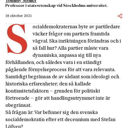
Tommy Möller
Professor i statsvetenskap vid Stockholms universitet.
18 oktober 2021
S
ocialdemokraternas byte av parti­ledare
väcker frågor om partiets framtida
vägval. Ska inriktningen förändras och i
så fall hur? Alla partier måste vara
dynamiska, anpassa sig till nya
förhållanden, och således vara i en ständigt
pågående för­nyelseprocess för att vara relevanta.
Samtidigt begränsas de av sådant som ideologi och
historiska erfarenheter; den så kallade
kontinuitetsfaktorn – grunden för politiskt
förtroende – gör att handlingsutrymmet inte är
obegränsat.
Så frågan är: Var befinner sig den svenska
socialdemokratin efter ett decennium med Stefan
Löfven?