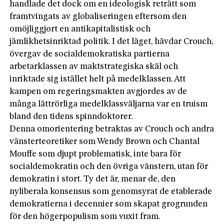
handlade det dock om en ideologisk reträtt som
framtvingats av globaliseringen eftersom den
omöjliggjort en antikapitalistisk och
jämlikhetsinriktad politik. I det läget, hävdar Crouch,
övergav de socialdemokratiska partierna
arbetarklassen av maktstrategiska skäl och
inriktade sig istället helt på medelklassen. Att
kampen om regeringsmakten avgjordes av de
många lättrörliga medelklassväljarna var en truism
bland den tidens spinndoktorer.
Denna omorientering betraktas av Crouch och andra
vänsterteoretiker som Wendy Brown och Chantal
Mouffe som djupt problematisk, inte bara för
socialdemokratin och den övriga vänstern, utan för
demokratin i stort. Ty det är, menar de, den
nyliberala konsensus som genomsyrat de etablerade
demokratierna i decennier som skapat grogrunden
för den högerpopulism som vuxit fram.