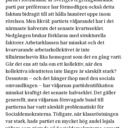
partiet fortfarande är Sveriges rege­ringsbärande
parti par préfèrence har förmodligen också detta
faktum bidragit till att hålla humöret uppe inom
rörelsen. Men likväl: partiets väljarandel har i det
närmaste halverats det senaste kvartsseklet.
Nedgången brukar förklaras med strukturella
faktorer. Arbetarklassen har minskat och det
kvarvarande arbetarkollektivet är inte
tillnärmelsevis lika homogent som det en gång varit.
Går det ens att tala om ett kollektiv, när den
kollektiva identiteten inte längre är särskilt stark?
Dessutom – och det hänger ihop med den socia­la
omvandlingen – har väljarnas partiidentifikation
minskat kraftigt det senaste halvseklet. Det gäller
generellt, men väljarnas försvagade band till
partierna har varit särskilt problematiskt för
Socialdemokraterna. Tidigare, när klassröstningen
var stark, hade partiet en mycket hög andel lojala