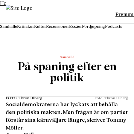
Hoppa till innehåll
Prenum
Samhälle
Krönikor
Kultur
Recensioner
Essäer
Fördjupning
Podcasts
Samhälle
På spaning efter en
politik
FOTO: Thron Ullberg
Foto: Thron Ullberg
Socialdemokraterna har lyckats att behålla
den politiska makten. Men frågan är om partiet
förstår sina kärnväljare längre, skriver Tommy
Möller.