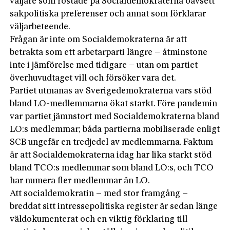
väljare som röstade på Socialdemokraterna oavsett
sakpolitiska preferenser och annat som förklarar
väljarbeteende.
Frågan är inte om Socialdemokraterna är att
betrakta som ett arbetarparti längre – åtminstone
inte i jämförelse med tidigare – utan om partiet
överhuvudtaget vill och försöker vara det.
Partiet utmanas av Sverigedemokraterna vars stöd
bland LO-medlemmarna ökat starkt. Före pandemin
var partiet jämn­stort med Socialdemokraterna bland
LO:s medlemmar; båda partierna mobiliserade enligt
SCB ungefär en tredjedel av medlemmarna. Faktum
är att Socialdemokraterna idag har lika starkt stöd
bland TCO:s medlemmar som bland LO:s, och TCO
har numera fler medlemmar än LO.
Att socialdemokratin – med stor framgång –
breddat sitt intressepolitiska register är sedan länge
väldokumenterat och en viktig förklaring till