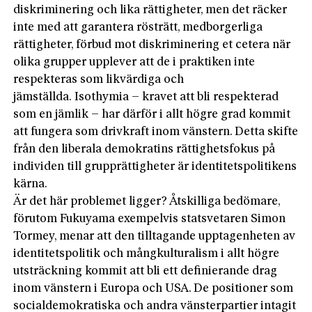
diskriminering och lika rättigheter, men det räcker
inte med att garantera rösträtt, medborgerliga
rättigheter, förbud mot diskriminering et cetera när
olika grupper upplever att de i praktiken inte
respekteras som likvärdiga och
jämställda. Isothymia – kravet att bli respekterad
som en jämlik – har därför i allt högre grad kommit
att fun­gera som drivkraft inom vänstern. Detta skifte
från den liberala demokratins rättighetsfokus på
individen till grupprättigheter är identitetspolitikens
kärna.
Är det här problemet ligger? Åtskilliga bedömare,
förutom Fukuyama exempelvis statsvetaren Simon
Tormey, menar att den tilltagande upptagenheten av
identitetspolitik och mångkultura­lism i allt högre
utsträckning kommit att bli ett definierande drag
inom vänstern i Europa och USA. De positioner som
socialdemokratiska och andra vänsterpartier intagit