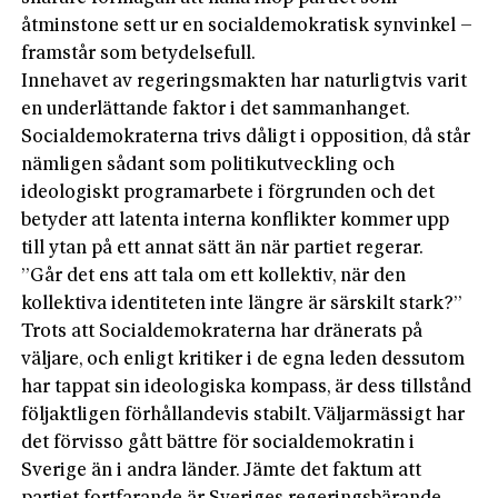
åtminstone sett ur en social­demokratisk synvinkel –
framstår som betydelsefull.
Innehavet av regeringsmakten har naturligtvis varit
en underlättande faktor i det sammanhanget.
Socialdemokraterna trivs dåligt i opposition, då står
nämligen sådant som politikutveckling och
ideologiskt programarbete i förgrunden och det
betyder att latenta interna konflikter kommer upp
till ytan på ett annat sätt än när partiet regerar.
”Går det ens att tala om ett kollektiv, när den
kollektiva identiteten inte längre är särskilt stark?”
Trots att Socialdemokraterna har dränerats på
väljare, och enligt kritiker i de egna leden dessutom
har tappat sin ideologiska kompass, är dess tillstånd
följaktligen förhållandevis stabilt. Väljarmässigt har
det förvisso gått bättre för socialdemokratin i
Sverige än i andra länder. Jämte det faktum att