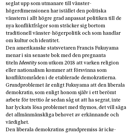
seglat upp som utmanare till vänster-
högerdimensionen har istället den politiska
vänstern i allt högre grad anpassat politiken till de
nya konfliktfrågor som sträcker sig bortom
traditionell vänster-högerpolitik och som handlar
om kultur och identitet.
Den amerikanske statsvetaren Francis Fukuyama
menar i sin senaste bok med den pregnanta
titeln
Identity
som utkom 2018 att varken religion
eller nationalism kommer att försvinna som
konfliktområden i de etablerade demokratierna.
Grundproblemet är enligt Fukuyama att den liberala
demokratin, som enligt honom själv i ett berömt
arbete för trettio år sedan såg ut att ha segrat, inte
har lyckats lösa problemet med thymos, det vill säga
det allmänmänskliga behovet av erkännande och
värdighet.
Den liberala demokratins grund­premiss är icke-