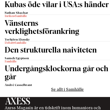
Kubas öde vilar i USA:s händer
Nathan Shachar
Inrikes
Samhälle
Vänsterns
verklighetsförankring
Torbjörn Elensky
Debatt
Samhälle
Den strukturella naiviteten
Sameh Egyptson
Samhälle
Undergångsklockorna går och
går
André Casselbrant
Se allt i Samhälle
Axess Magasin är en tidskrift inom humaniora och