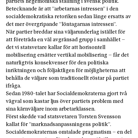
partiets hegemoniska ställning i svensk politik.
Betecknande är att ”arbetarnas intressen” i den
social­demokratiska retoriken sedan länge ersatts av
det mer övergripande ”löntagarnas intressen”.
När partier breddar sina väljarunderlag istället för
att företräda en väl avgränsad grupp i samhället –
det vi statsvetare kal­lar för att horisontell
mobilisering ersätter vertikal mobilisering – får det
naturligtvis konsekvenser för den politiska
inriktningen och följaktligen för möjligheterna att
behålla de väljare som traditionellt röstar på partiet
ifråga.
Sedan 1980-talet har Socialdemokraterna gjort två
vägval som kastar ljus över partiets problem med
sina kärnväljare inom arbetarklassen.
Först skedde vad statsvetaren Torsten Svensson
kallat för ”marknadsanpassningens politik”.
Socialdemokraternas omtalade pragmatism – en del