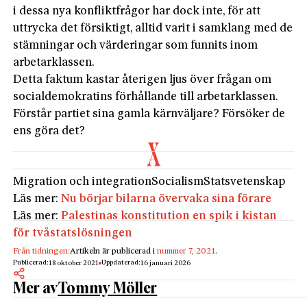
i dessa nya konfliktfrågor har dock inte, för att
uttrycka det försiktigt, alltid varit i samklang med de
stämningar och värderingar som funnits inom
arbetarklassen.
Detta faktum kastar återigen ljus över frågan om
socialdemokratins förhållande till arbetarklassen.
Förstår partiet sina gamla kärnväljare? Försöker de
ens göra det?
Migration och integration
Socialism
Statsvetenskap
Läs mer:
Nu börjar bilarna övervaka sina förare
Läs mer:
Palestinas konstitution en spik i kistan
för tvåstatslösningen
Från tidningen:
Artikeln är publicerad i
nummer 7, 2021
.
Publicerad:
Uppdaterad:
18 oktober 2021
16 januari 2026
Mer av
Tommy Möller