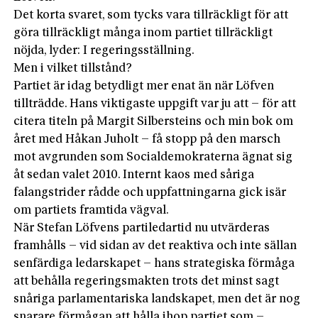
Det korta svaret, som tycks vara tillräckligt för att
göra tillräckligt många inom partiet tillräckligt
nöjda, lyder: I regeringsställning.
Men i vilket tillstånd?
Partiet är idag betydligt mer enat än när Löfven
tillträdde. Hans viktigaste uppgift var ju att – för att
citera titeln på Margit Silbersteins och min bok om
året med Håkan Juholt – få stopp på den marsch
mot avgrunden som Socialdemokraterna ägnat sig
åt sedan valet 2010. Internt kaos med såriga
falangstrider rådde och uppfattningarna gick isär
om partiets framtida vägval.
När Stefan Löfvens partiledartid nu utvärderas
framhålls – vid sidan av det reaktiva och inte sällan
senfärdiga ledarskapet – hans strategiska förmåga
att behålla rege­ringsmakten trots det minst sagt
snåriga parlamentariska landskapet, men det är nog
snarare förmågan att hålla ihop partiet som –