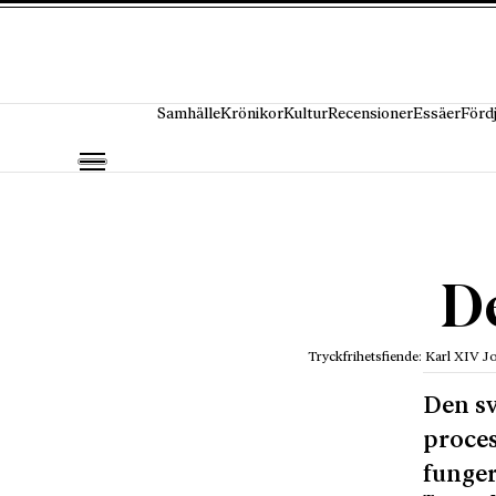
Hoppa till innehåll
Samhälle
Krönikor
Kultur
Recensioner
Essäer
Förd
De
Tryckfrihetsfiende: Karl XIV J
Den sv
proces
funger