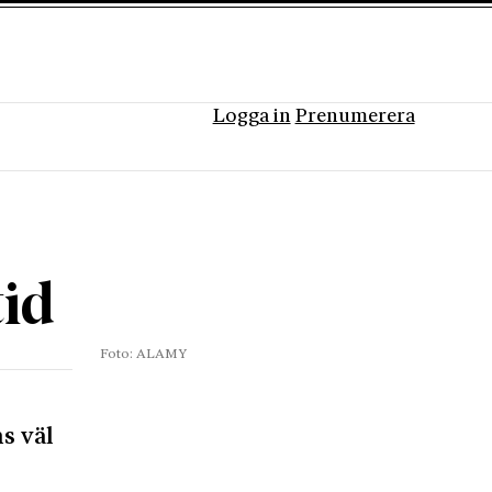
Logga in
Prenumerera
tid
Foto: ALAMY
s väl