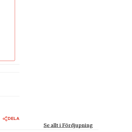
garant
stort
ades
l stånd
ulle
ifter,
otsats
östa
kade
matiskt.
DELA
tt
Se allt i Fördjupning
från