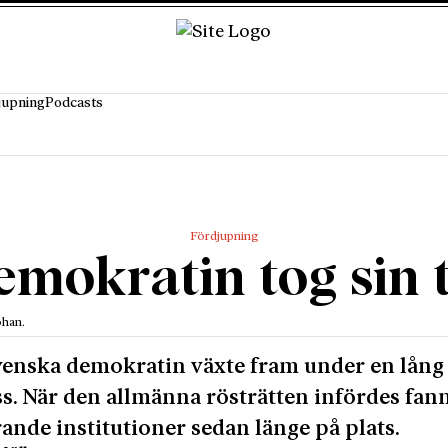
jupning
Podcasts
Fördjupning
mokratin tog sin 
ohan.
enska demokratin växte fram under en lång
s. När den allmänna rösträtten infördes fann
ande institutioner sedan länge på plats.