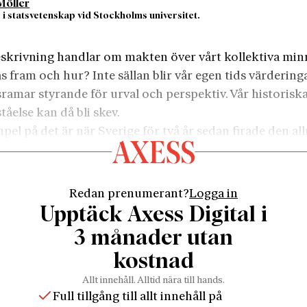
öller
 i statsvetenskap vid Stockholms universitet.
3
eskrivning handlar om makten över vårt kollektiva min
as fram och hur? Inte sällan blir vår egen tids värdering
ramar styrande för urval och perspektiv. Vår hi­storisk
ståelse kan då bli skev.
pel på det är när Sverige för två år sedan firade den a
tens hundraårsjubileum. Fokus låg helt på den kvinnlig
en. Och visst, självklart var detta en viktig händelse, fra
incipiellt eftersom en ordning där halva befolkningen u
Redan prenumerant?
Logga in
llokalerna på grund av könstillhörighet knappast kan ka
Upptäck Axess Digital i
tisk.
3 månader utan
den tiden som rösträttsstriden pågick kallades den kvi
kostnad
en för ”den lilla rösträttsfrågan”. Den stora och avgör
ällde rösträttsreglerna till den första kammaren.
Allt innehåll. Alltid nära till hands.
Full tillgång till allt innehåll på
önskade en statskupp, och förberedde sig för en sådan.