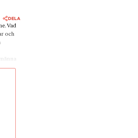
DELA
ne. Vad
ar och
a
llmänna
a
mförallt
testängs
llas
nnliga
ande
 Kungen