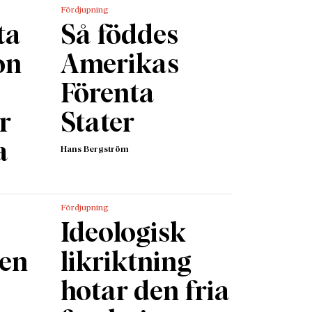
Fördjupning
 Men
ta
Så föddes
on
Amerikas
 och
Förenta
t i
ör
Stater
nföras
a
Hans Bergström
v hot
i form
ur med
Fördjupning
Ideologisk
fullt
 en
likriktning
å andra
hotar den fria