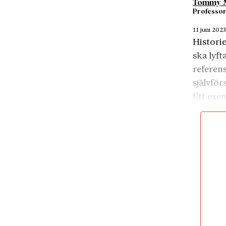
Tommy M
Professor
11 juni 202
Histori
ska lyft
referens
självför
Ett exem
rösträt
rösträtt
rent pr
från va
demokra
Men på 
rösträtt
frågan g
”Vissa 