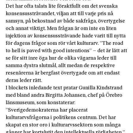
Det har ofta talats lite föraktfullt om det svenska
konsensussträvandet, viljan att till varje pris nå
samsyn, på bekostnad av både sakfråga, övertygelse
och annat viktigt. Men frågan är om inte en liten
injektion av konsensussträvande hade varit till nytta
för dagens frågor som rör vårt kulturarv. ”The road
to hell is paved with good intentions” – det är lätt att
se för sitt inre öga hur de olika vägarna leder till
samma dystra slutmål, allt medan de respektive
resenärerna är bergfast övertygade om att endast
deras leder rätt.
I blockets inledande text pratar Gunilla Kindstrand
med bland andra Birgitta Johansen, chef på Örebro
länsmuseum, som konstaterar:
”Sverigedemokraterna har placerat
kulturarvsfrågorna i politikens centrum. Det har
skapat en stor oro i kulturarvssektorn som många
gånger har kortslutit den intellektuella rörligheten.”