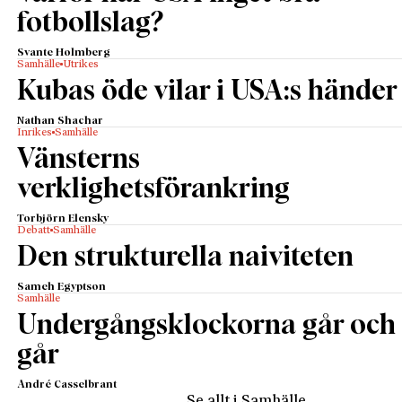
fotbollslag?
Svante Holmberg
Samhälle
Utrikes
Kubas öde vilar i USA:s händer
Nathan Shachar
Inrikes
Samhälle
Vänsterns
verklighetsförankring
Torbjörn Elensky
Debatt
Samhälle
Den strukturella naiviteten
Sameh Egyptson
Samhälle
Undergångsklockorna går och
går
André Casselbrant
Se allt i Samhälle