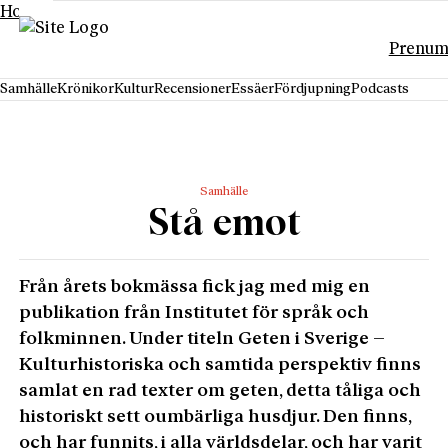
Hoppa till innehåll
Prenum
Samhälle
Krönikor
Kultur
Recensioner
Essäer
Fördjupning
Podcasts
Samhälle
Stå emot
Från årets bokmässa fick jag med mig en
publikation från Institutet för språk och
folkminnen. Under titeln Geten i Sverige –
Kulturhistoriska och samtida perspektiv finns
samlat en rad texter om geten, detta tåliga och
historiskt sett oumbärliga husdjur. Den finns,
och har funnits, i alla världsdelar, och har varit