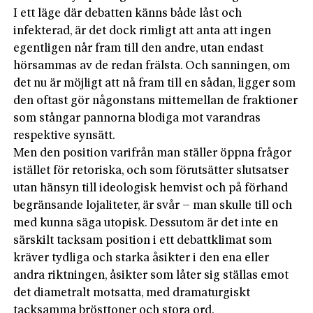
I ett läge där debatten känns både låst och
infekterad, är det dock rimligt att anta att ingen
egentligen når fram till den andre, utan endast
hörsammas av de redan frälsta. Och sanningen, om
det nu är möjligt att nå fram till en sådan, ligger som
den oftast gör någonstans mittemellan de fraktioner
som stångar pannorna blodiga mot varandras
respektive synsätt.
Men den position varifrån man ställer öppna frågor
istället för retoriska, och som förutsätter slutsatser
utan hänsyn till ideologisk hemvist och på förhand
begränsande lojaliteter, är svår – man skulle till och
med kunna säga utopisk. Dessutom är det inte en
särskilt tacksam position i ett debattklimat som
kräver tydliga och starka åsikter i den ena eller
andra riktningen, åsikter som låter sig ställas emot
det diametralt motsatta, med dramaturgiskt
tacksamma brösttoner och stora ord.