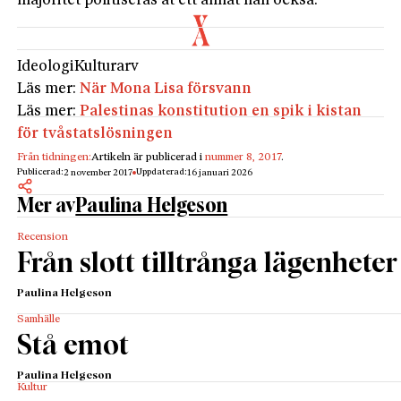
majoritet politiseras åt ett annat håll också.”
Ideologi
Kulturarv
Läs mer:
När Mona Lisa försvann
Läs mer:
Palestinas konstitution en spik i kistan
för tvåstatslösningen
Från tidningen:
Artikeln är publicerad i
nummer 8, 2017
.
Publicerad:
Uppdaterad:
2 november 2017
16 januari 2026
Mer av
Paulina Helgeson
Recension
Från slott tilltrånga lägenheter
Paulina Helgeson
Samhälle
Stå emot
Paulina Helgeson
Kultur