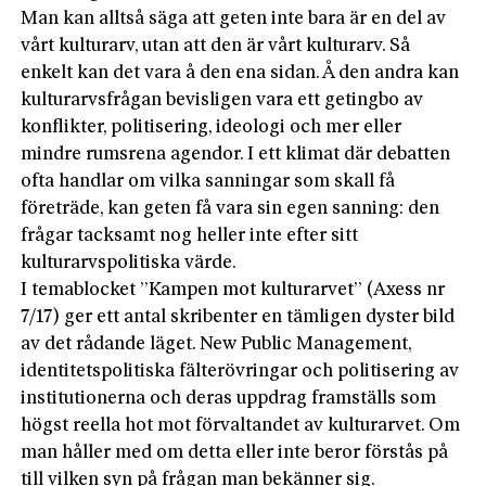
Man kan alltså säga att geten inte bara är en del av
vårt kulturarv, utan att den är vårt kulturarv. Så
enkelt kan det vara å den ena sidan. Å den andra kan
kulturarvsfrågan bevisligen vara ett getingbo av
konflikter, politisering, ideologi och mer eller
mindre rumsrena agendor. I ett klimat där debatten
ofta handlar om vilka sanningar som skall få
företräde, kan geten få vara sin egen sanning: den
frågar tacksamt nog heller inte efter sitt
kulturarvspolitiska värde.
I temablocket ”Kampen mot kulturarvet” (Axess nr
7/17) ger ett antal skribenter en tämligen dyster bild
av det rådande läget. New Public Management,
identitetspolitiska fälterövringar och politisering av
institutionerna och deras uppdrag framställs som
högst reella hot mot förvaltandet av kulturarvet. Om
man håller med om detta eller inte beror förstås på
till vilken syn på frågan man bekänner sig.