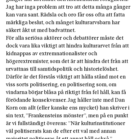
Jag har inga problem att tro att detta många gånger
kan vara sant. Rädsla och oro får oss ofta att fatta
märkliga beslut, och månget kulturarvsbarn har
säkert åkt ut med badvattnet.
För alla seriösa aktörer och debattörer måste det
dock vara lika viktigt att hindra kulturarvet från att
kidnappas av extremnationalister och
högerextremister, som det är att hindra det från att
urvattnas till samtidspolitik och historielöshet.
Därför är det förstås viktigt att hålla stånd mot en
viss sorts politisering, en politisering som, om
vindarna börjar blåsa på riktigt från fel håll, kan få
förödande konsekvenser. Jag håller inte med Dan
Korn om allt (eller kanske ens mycket) han skriver i
sin text, ”Frankensteins mönster”, men på en punkt
är vi fullständigt överens: ”När kulturinstitutioner
väl politiserats kan de efter ett val med annan