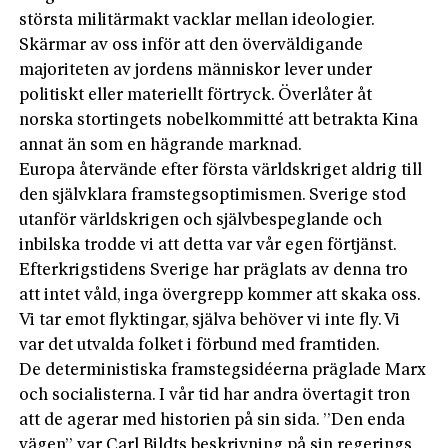
största militärmakt vacklar mellan ideologier.
Skärmar av oss inför att den överväldigande
majoriteten av jordens människor lever under
politiskt eller materiellt förtryck. Överlåter åt
norska stortingets nobelkommitté att betrakta Kina
annat än som en hägrande marknad.
Europa återvände efter första världskriget aldrig till
den självklara framstegsoptimismen. Sverige stod
utanför världskrigen och självbespeglande och
inbilska trodde vi att detta var vår egen förtjänst.
Efterkrigstidens Sverige har präglats av denna tro
att intet våld, inga övergrepp kommer att skaka oss.
Vi tar emot flyktingar, själva behöver vi inte fly. Vi
var det utvalda folket i förbund med framtiden.
De deterministiska framstegsidéerna präglade Marx
och socialisterna. I vår tid har andra övertagit tron
att de agerar med historien på sin sida. ”Den enda
vägen” var Carl Bildts beskrivning på sin regerings