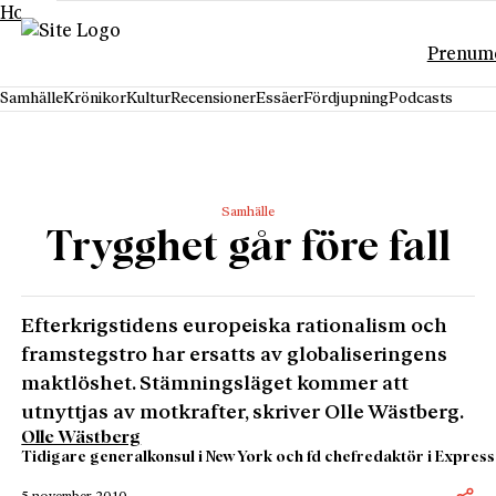
Hoppa till innehåll
Prenum
Samhälle
Krönikor
Kultur
Recensioner
Essäer
Fördjupning
Podcasts
Samhälle
Trygghet går före fall
Efterkrigstidens europeiska rationalism och
framstegstro har ersatts av globaliseringens
maktlöshet. Stämningsläget kommer att
utnyttjas av motkrafter, skriver Olle Wästberg.
Olle Wästberg
Tidigare generalkonsul i New York och fd chefredaktör i Express