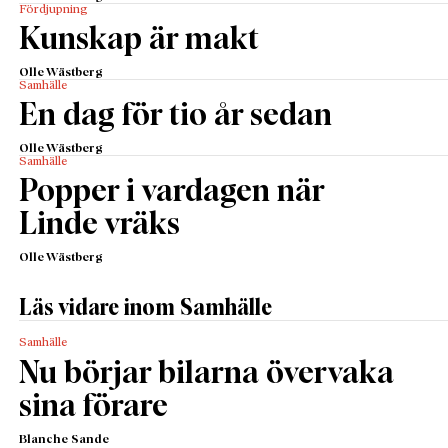
Fördjupning
Kunskap är makt
Olle Wästberg
Samhälle
En dag för tio år sedan
Olle Wästberg
Samhälle
Popper i vardagen när
Linde vräks
Olle Wästberg
Läs vidare inom Samhälle
Samhälle
Nu börjar bilarna övervaka
sina förare
Blanche Sande