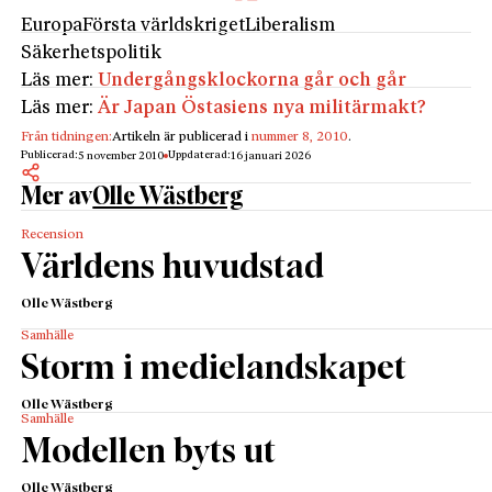
Europa
Första världskriget
Liberalism
Säkerhetspolitik
Läs mer:
Undergångsklockorna går och går
Läs mer:
Är Japan Östasiens nya militärmakt?
Från tidningen:
Artikeln är publicerad i
nummer 8, 2010
.
Publicerad:
Uppdaterad:
5 november 2010
16 januari 2026
Mer av
Olle Wästberg
Recension
Världens huvudstad
Olle Wästberg
Samhälle
Storm i medielandskapet
Olle Wästberg
Samhälle
Modellen byts ut
Olle Wästberg