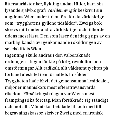
litteraturhistoriker, flykting undan Hitler, har i sin
lysande självbiografi
Världen av igår
beskrivit sin
ungdoms Wien under tiden före första världskriget
som ”trygghetens gyllene tidsålder”. Zweigs bok
skrevs mitt under andra världskriget och tillhörde
tidens mest lästa. Den som läser den idag grips av en
märklig känsla av igenkännande i skildringen av
sekelskiftets Wien.
Ingenting skulle ändras i den välberäknade
ordningen. ”Ingen tänkte på krig, revolution och
omstörtningar. Allt radikalt, allt våldsamt tycktes på
förhand uteslutet i en förnuftets tidsålder.”
Tryggheten hade blivit det gemensamma livsidealet,
miljoner människors mest eftersträvansvärda
rikedom. Försäkringsbolagen var Wiens mest
framgångsrika företag. Man försäkrade sig ständigt
och mot allt. Människor betalade till och med till
begravningskassor, skriver Zweig med en ironisk