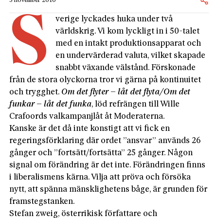
5 november 2010
S
verige lyckades huka under två
världskrig. Vi kom lyckligt in i 50-talet
med en intakt produktionsapparat och
en undervärderad valuta, vilket skapade
snabbt växande välstånd. Förskonade
från de stora olyckorna tror vi gärna på kontinuitet
och trygghet.
Om det flyter – låt det flyta/Om det
funkar – låt det funka
, löd refrängen till Wille
Crafoords valkampanjlåt åt Moderaterna.
Kanske är det då inte konstigt att vi fick en
regeringsförklaring där ordet ”ansvar” används 26
gånger och ”fortsätt/fortsätta” 25 gånger. Någon
signal om förändring är det inte. Förändringen finns
i liberalismens kärna. Vilja att pröva och försöka
nytt, att spänna mänsklighetens båge, är grunden för
framstegstanken.
Stefan zweig, österrikisk författare och