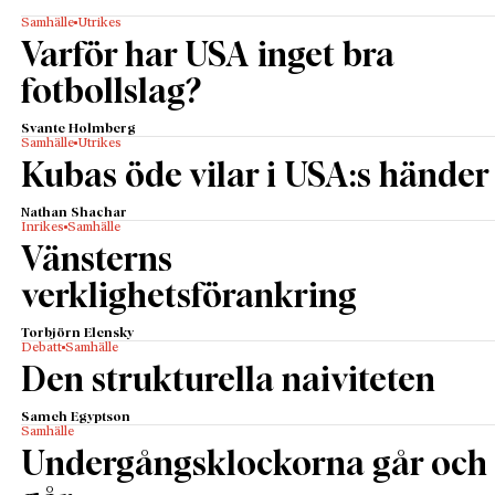
Samhälle
Utrikes
Varför har USA inget bra
fotbollslag?
Svante Holmberg
Samhälle
Utrikes
Kubas öde vilar i USA:s händer
Nathan Shachar
Inrikes
Samhälle
Vänsterns
verklighetsförankring
Torbjörn Elensky
Debatt
Samhälle
Den strukturella naiviteten
Sameh Egyptson
Samhälle
Undergångsklockorna går och