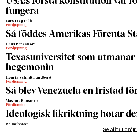
USA:s första konstitution var för
fungera
Lars Trägårdh
Fördjupning
Så föddes Amerikas Förenta St
Hans Bergström
Fördjupning
Texasuniversitet som utmanar 
hegemonin
Henrik Schildt Lundberg
Fördjupning
Så blev Venezuela en fristad fö
Magnus Ranstorp
Fördjupning
Ideologisk likriktning hotar de
Bo Rothstein
Se allt i Förd