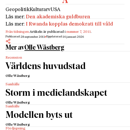
Geopolitik
Kulturarv
USA
Läs mer:
Den akademiska guldburen
Läs mer:
I Rwanda kopplas demokrati till våld
Från tidningen:
Artikeln är publicerad i
nummer 7, 2011
.
Publicerad:
Uppdaterad:
28 september 2011
16 januari 2026
Mer av
Olle Wästberg
Recension
Världens huvudstad
Olle Wästberg
Samhälle
Storm i medielandskapet
Olle Wästberg
Samhälle
Modellen byts ut
Olle Wästberg
Fördjupning