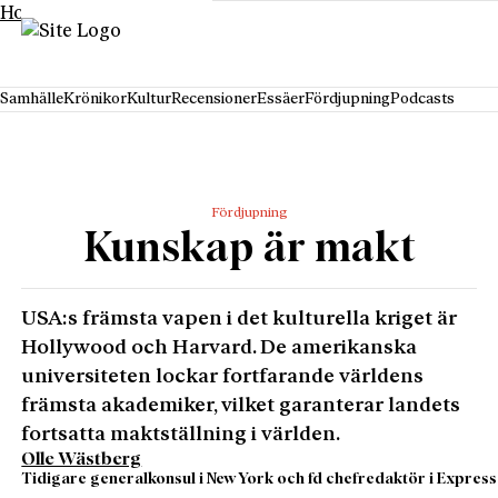
Hoppa till innehåll
Samhälle
Krönikor
Kultur
Recensioner
Essäer
Fördjupning
Podcasts
Fördjupning
Kunskap är makt
USA:s främsta vapen i det kulturella kriget är
Hollywood och Harvard. De amerikanska
universiteten lockar fortfarande världens
främsta akademiker, vilket garanterar landets
fortsatta maktställning i världen.
Olle Wästberg
Tidigare generalkonsul i New York och fd chefredaktör i Express