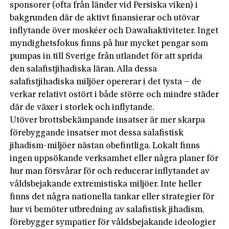
sponsorer (ofta från länder vid Persiska viken) i
bakgrunden där de aktivt finansierar och utövar
inflytande över moskéer och Dawahaktiviteter. Inget
myndighetsfokus finns på hur mycket pengar som
pumpas in till Sverige från utlandet för att sprida
den salafistjihadiska läran. Alla dessa
salafistjihadiska miljöer opererar i det tysta – de
verkar relativt ostört i både större och mindre städer
där de växer i storlek och inflytande.
Utöver brottsbekämpande insatser är mer skarpa
förebyggande insatser mot dessa salafistisk
jihadism-miljöer nästan obefintliga. Lokalt finns
ingen uppsökande verksamhet eller några planer för
hur man försvårar för och reducerar inflytandet av
våldsbejakande extremistiska miljöer. Inte heller
finns det några nationella tankar eller strategier för
hur vi bemöter utbredning av salafistisk jihadism,
förebygger sympatier för våldsbejakande ideologier