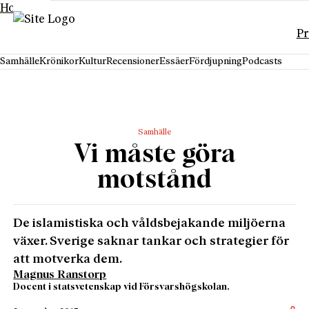
Hoppa till innehåll
P
Samhälle
Krönikor
Kultur
Recensioner
Essäer
Fördjupning
Podcasts
Samhälle
Vi måste göra
motstånd
De islamistiska och våldsbejakande miljöerna
växer. Sverige saknar tankar och strategier för
att motverka dem.
Magnus Ranstorp
Docent i statsvetenskap vid Försvarshögskolan.