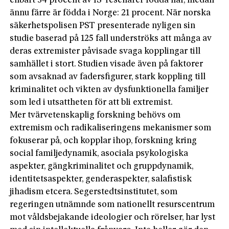
enbart 34 procent av IS-resenärer födda här, medan
ännu färre är födda i Norge: 21 procent. När norska
säkerhetspolisen PST presenterade nyligen sin
studie baserad på 125 fall underströks att många av
deras extremister påvisade svaga kopplingar till
samhället i stort. Studien visade även på faktorer
som avsaknad av fadersfigurer, stark koppling till
kriminalitet och vikten av dysfunktionella familjer
som led i utsattheten för att bli extremist.
Mer tvärvetenskaplig forskning behövs om
extremism och radikaliseringens mekanismer som
fokuserar på, och kopplar ihop, forskning kring
social familjedynamik, asociala psykologiska
aspekter, gängkriminalitet och gruppdynamik,
identitetsaspekter, genderaspekter, salafistisk
jihadism etcera. Segerstedtsinstitutet, som
regeringen utnämnde som nationellt resurscentrum
mot våldsbejakande ideologier och rörelser, har lyst