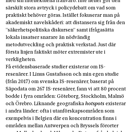
med sin intellektuella frånvaro. Inte heller gör den
särskilt stora avtryck i policydebatt om vad som
praktiskt behöver göras. Istället fokuserar man på
akademiskt navelskåderi: att distansera sig från den
”säkerhetspolitiska diskursen” samt ifrågasätta
lokala insatser snarare än nödvändig
metodutveckling och praktisk verkstad. Just där
första linjen faktiskt möter extremister ute i
verkligheten.
Få evidensbaserade studier existerar om IS-
resenärer. I Linus Gustafsson och min egen studie
(från 2017) om svenska IS-resenärer, baserat på
Säpodata om 267 IS-resenärer, fann vi att 80 procent
bodde i fyra områden: Göteborg, Stockholm, Malmö
och Örebro. Liknande geografiska
hotspots
existerar
i andra länder: ofta i utanförskapsområden som
exempelvis i Belgien där en koncentration finns i
områden mellan Antwerpen och Bryssels förorter