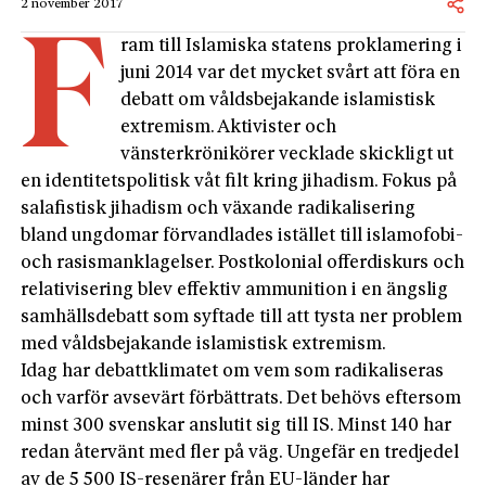
2 november 2017
F
ram till Islamiska statens proklamering i
juni 2014 var det mycket svårt att föra en
debatt om våldsbejakande islamistisk
extremism. Aktivister och
vänsterkrönikörer vecklade skickligt ut
en identitetspolitisk våt filt kring jihadism. Fokus på
salafistisk jihadism och växande radikalisering
bland ungdomar förvandlades istället till islamofobi-
och rasismanklagelser. Postkolonial offerdiskurs och
relativisering blev effektiv ammunition i en ängslig
samhällsdebatt som syftade till att tysta ner problem
med våldsbejakande islamistisk extremism.
Idag har debattklimatet om vem som radikaliseras
och varför avsevärt förbättrats. Det behövs eftersom
minst 300 svenskar anslutit sig till IS. Minst 140 har
redan återvänt med fler på väg. Ungefär en tredjedel
av de 5 500 IS-resenärer från EU-länder har