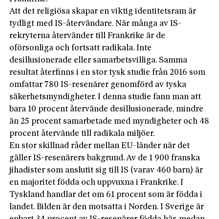
Att det religiösa skapar en viktig identitetsram är
tydligt med IS-återvändare. När många av IS-
rekryterna återvänder till Frankrike är de
oförsonliga och fortsatt radikala. Inte
desillusionerade eller samarbetsvilliga. Samma
resultat återfinns i en stor tysk studie från 2016 som
omfattar 780 IS-resenärer genomförd av tyska
säkerhetsmyndigheter. I denna studie fann man att
bara 10 procent återvände desillusionerade, mindre
än 25 procent samarbetade med myndigheter och 48
procent återvände till radikala miljöer.
En stor skillnad råder mellan EU-länder när det
gäller IS-resenärers bakgrund. Av de 1 900 franska
jihadister som anslutit sig till IS (varav 460 barn) är
en majoritet födda och uppvuxna i Frankrike. I
Tyskland handlar det om 61 procent som är födda i
landet. Bilden är den motsatta i Norden. I Sverige är