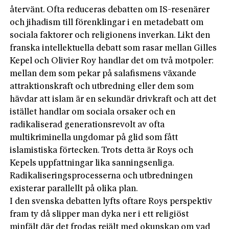
återvänt. Ofta reduceras debatten om IS-resenärer
och jihadism till förenklingar i en metadebatt om
sociala faktorer och religionens inverkan. Likt den
franska intellektuella debatt som rasar mellan Gilles
Kepel och Olivier Roy handlar det om två motpoler:
mellan dem som pekar på salafismens växande
attraktionskraft och utbredning eller dem som
hävdar att islam är en sekundär drivkraft och att det
istället handlar om sociala orsaker och en
radikaliserad generationsrevolt av ofta
multikriminella ungdomar på glid som fått
islamistiska förtecken. Trots detta är Roys och
Kepels uppfattningar lika sanningsenliga.
Radikaliseringsprocesserna och utbredningen
existerar parallellt på olika plan.
I den svenska debatten lyfts oftare Roys perspektiv
fram ty då slipper man dyka ner i ett religiöst
minfält där det frodas rejält med okunskap om vad