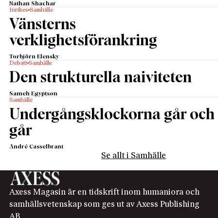
Nathan Shachar
Inrikes
Samhälle
Vänsterns
verklighetsförankring
Torbjörn Elensky
Debatt
Samhälle
Den strukturella naiviteten
Sameh Egyptson
Samhälle
Undergångsklockorna går och
går
André Casselbrant
Se allt i Samhälle
Axess Magasin är en tidskrift inom humaniora och
samhällsvetenskap som ges ut av Axess Publishing
AB.