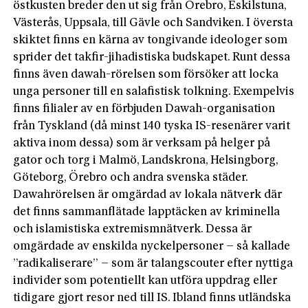
östkusten breder den ut sig från Örebro, Eskilstuna,
Västerås, Uppsala, till Gävle och Sandviken. I översta
skiktet finns en kärna av tongivande ideologer som
sprider det takfir-jihadistiska budskapet. Runt dessa
finns även dawah-rörelsen som försöker att locka
unga personer till en salafistisk tolkning. Exempelvis
finns filialer av en förbjuden Dawah-organisation
från Tyskland (då minst 140 tyska IS-resenärer varit
aktiva inom dessa) som är verksam på helger på
gator och torg i Malmö, Landskrona, Helsingborg,
Göteborg, Örebro och andra svenska städer.
Dawahrörelsen är omgärdad av lokala nätverk där
det finns sammanflätade lapptäcken av kriminella
och islamistiska extremismnätverk. Dessa är
omgärdade av enskilda nyckelpersoner – så kallade
”radikaliserare” – som är talangscouter efter nyttiga
individer som potentiellt kan utföra uppdrag eller
tidigare gjort resor ned till IS. Ibland finns utländska