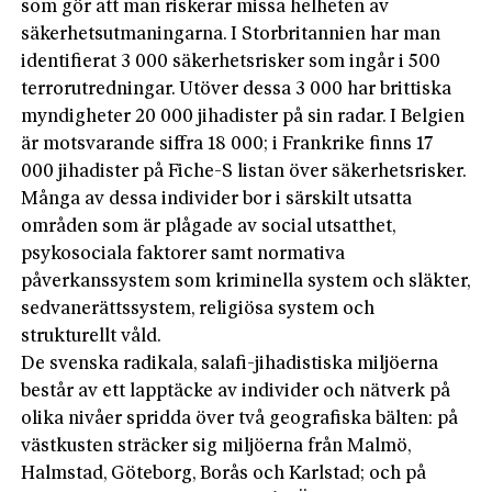
som gör att man riskerar missa helheten av
säkerhetsutmaningarna. I Storbritannien har man
identifierat 3 000 säkerhetsrisker som ingår i 500
terrorutredningar. Utöver dessa 3 000 har brittiska
myndigheter 20 000 jihadister på sin radar. I Belgien
är motsvarande siffra 18 000; i Frankrike finns 17
000 jihadister på Fiche-S listan över säkerhetsrisker.
Många av dessa individer bor i särskilt utsatta
områden som är plågade av social utsatthet,
psykosociala faktorer samt normativa
påverkanssystem som kriminella system och släkter,
sedvanerättssystem, religiösa system och
strukturellt våld.
De svenska radikala, salafi-jihadistiska miljöerna
består av ett lapptäcke av individer och nätverk på
olika nivåer spridda över två geografiska bälten: på
västkusten sträcker sig miljöerna från Malmö,
Halmstad, Göteborg, Borås och Karlstad; och på