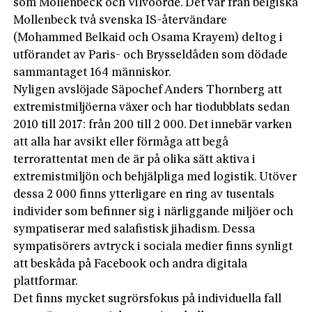
som Mollenbeck och Vilvoorde. Det var från belgiska
Mollenbeck två svenska IS-återvändare
(Mohammed Belkaid och Osama Krayem) deltog i
utförandet av Paris- och Brysseldåden som dödade
sammantaget 164 människor.
Nyligen avslöjade Säpochef Anders Thornberg att
extremistmiljöerna växer och har tiodubblats sedan
2010 till 2017: från 200 till 2 000. Det innebär varken
att alla har avsikt eller förmåga att begå
terrorattentat men de är på olika sätt aktiva i
extremistmiljön och behjälpliga med logistik. Utöver
dessa 2 000 finns ytterligare en ring av tusentals
individer som befinner sig i närliggande miljöer och
sympatiserar med salafistisk jihadism. Dessa
sympatisörers avtryck i sociala medier finns synligt
att beskåda på Facebook och andra digitala
plattformar.
Det finns mycket sugrörsfokus på individuella fall