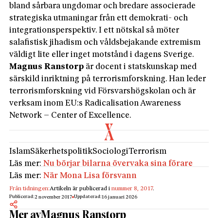
bland sårbara ungdomar och bredare associerade
strategiska utmaningar från ett demokrati- och
integrationsperspektiv. I ett nötskal så möter
salafistisk jihadism och våldsbejakande extremism
väldigt lite eller inget motstånd i dagens Sverige.
Magnus Ranstorp
är docent i statskunskap med
särskild inriktning på terrorismforskning. Han leder
terrorismforskning vid Försvarshögskolan och är
verksam inom EU:s Radicalisation Awareness
Network – Center of Excellence.
Islam
Säkerhetspolitik
Sociologi
Terrorism
Läs mer:
Nu börjar bilarna övervaka sina förare
Läs mer:
När Mona Lisa försvann
Från tidningen:
Artikeln är publicerad i
nummer 8, 2017
.
Publicerad:
Uppdaterad:
2 november 2017
16 januari 2026
Mer av
Magnus Ranstorp