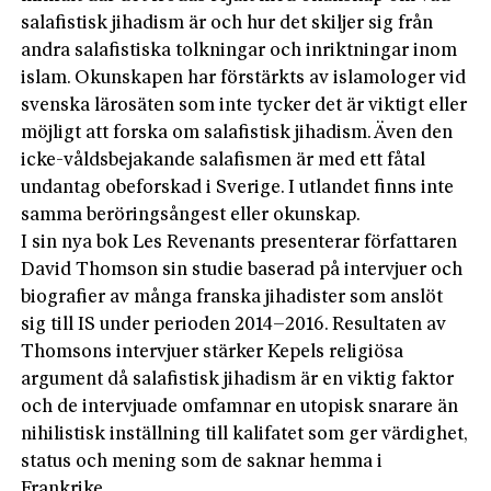
salafistisk jihadism är och hur det skiljer sig från
andra salafistiska tolkningar och inriktningar inom
islam. Okunskapen har förstärkts av islamologer vid
svenska lärosäten som inte tycker det är viktigt eller
möjligt att forska om salafistisk jihadism. Även den
icke-våldsbejakande salafismen är med ett fåtal
undantag obeforskad i Sverige. I utlandet finns inte
samma beröringsångest eller okunskap.
I sin nya bok Les Revenants presenterar författaren
David Thomson sin studie baserad på intervjuer och
biografier av många franska jihadister som anslöt
sig till IS under perioden 2014–2016. Resultaten av
Thomsons intervjuer stärker Kepels religiösa
argument då salafistisk jihadism är en viktig faktor
och de intervjuade omfamnar en utopisk snarare än
nihilistisk inställning till kalifatet som ger värdighet,
status och mening som de saknar hemma i
Frankrike.