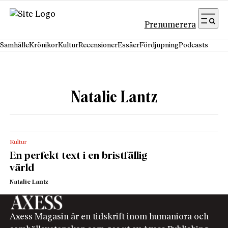
Hoppa till innehåll
Prenumerera
Samhälle
Krönikor
Kultur
Recensioner
Essäer
Fördjupning
Podcasts
Natalie Lantz
Kultur
En perfekt text i en bristfällig
värld
Natalie Lantz
Axess Magasin är en tidskrift inom humaniora och