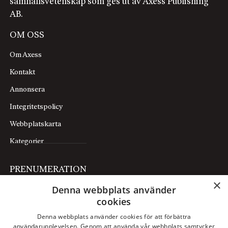
samhällsvetenskap som ges ut av Axess Publishing
AB.
OM OSS
Om Axess
Kontakt
Annonsera
Integritetspolicy
Webbplatskarta
Kategorier
PRENUMERATION
×
Denna webbplats använder
Prenumerera
cookies
Mina sidor
Denna webbplats använder cookies för att förbättra
användarupplevelsen. Genom att använda vår webbplats samtycker