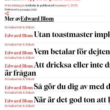
Från tidningen:
Artikeln är publicerad i
nummer 7, 2025
.
Publicerad:
5 november 2025
Mer av
Edward Blom
Krönika
Vett & Etikett
Utan toastmaster impl
Edward Blom
Krönika
Vett & Etikett
Vem betalar för dejten
Edward Blom
Krönika
Vett & Etikett
Att dricksa eller inte 
Edward Blom
är frågan
Krönika
Vett & Etikett
Så gör du dig av med 
Edward Blom
Krönika
Vett & Etikett
När är det god ton att 
Edward Blom
Krönika
Vett & Etikett