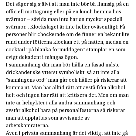
Det säger sig självt att man inte bör bli flamsig på en
officiell mottagning eller på en lunch hemma hos
svärmor – såvida man inte har en mycket speciell
svärmor… Klockslaget är inte heller oväsentligt: Få
personer blir chockerade om de finner en bekant lite
rund under fötterna klockan ett på natten, medan en
cocktail ”på blanka förmiddagen” stämplar en som
evigt dekadent i mångas ögon.
I sammanhang där man bör hålla en fasad måste
drickandet ske ytterst symboliskt, så att inte alla
”sanningens ord” man går och håller på riskerar att
komma ut. Man har alltid rätt att avstå från alkohol
helt och ingen har rätt att kritisera det. Men om man
inte är helnykter i alla andra sammanhang och
avstår alkohol bara på personalfesterna så riskerar
man att uppfattas som avvisande av
arbetskamraterna.
Även i privata sammanhang är det viktigt att inte gå