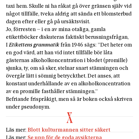
taxi hem. Skulle ni ha råkat gå över gränsen själv vid
något tillfälle, tveka aldrig att sända ett blomsterbud
dagen efter eller gå på ursäktsvisit.
Jo, förresten – i en av mina otaliga, gamla
etikettböcker diskuteras faktiskt berusningsfrågan,
I
Etikettens grammatik
från 1946 sägs: ”Det heter om
en god värd, att han vid intet tillfälle bör låta
gästernas alkoholkoncentration i blodet (promille)
sjunka, ty, om så sker, stelnar snart stämningen och
övergår lätt i sömnig betryckthet. Det anses, att
konstant underhållande av en alkoholkoncentration
av en promille fasthåller stämningen.”
Befriande frispråkigt, men så är boken också skriven
under pseudonym.
Läs mer:
Blott kulturmannen sitter säkert
Läs mer:
Se upp för de goda avsikterna