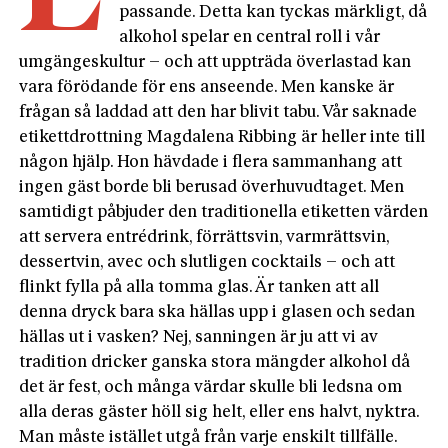
passande. Detta kan tyckas märkligt, då
alkohol spelar en central roll i vår
umgängeskultur – och att uppträda överlastad kan
vara förödande för ens anseende. Men kanske är
frågan så laddad att den har blivit tabu. Vår saknade
etikettdrottning Magdalena Ribbing är heller inte till
någon hjälp. Hon hävdade i flera sammanhang att
ingen gäst borde bli berusad överhuvudtaget. Men
samtidigt påbjuder den traditionella etiketten värden
att servera entrédrink, förrättsvin, varmrättsvin,
dessertvin, avec och slutligen cocktails – och att
flinkt fylla på alla tomma glas. Är tanken att all
denna dryck bara ska hällas upp i glasen och sedan
hällas ut i vasken? Nej, sanningen är ju att vi av
tradition dricker ganska stora mängder alkohol då
det är fest, och många värdar skulle bli ledsna om
alla deras gäster höll sig helt, eller ens halvt, nyktra.
Man måste istället utgå från varje enskilt tillfälle.