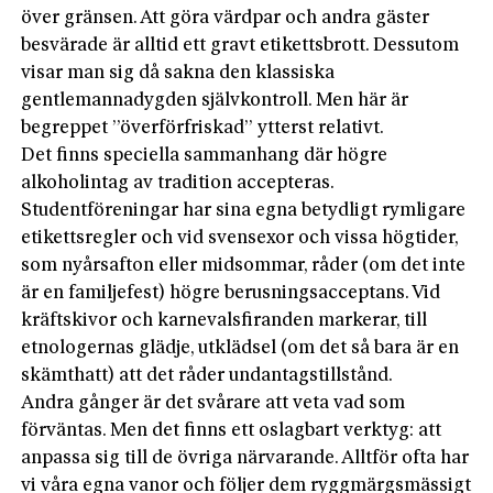
över gränsen. Att göra värdpar och andra gäster
besvärade är alltid ett gravt etikettsbrott. Dessutom
visar man sig då sakna den klassiska
gentlemannadygden självkontroll. Men här är
begreppet ”överförfriskad” ytterst relativt.
Det finns speciella sammanhang där högre
alkoholintag av tradition accepteras.
Studentföreningar har sina egna betydligt rymligare
etikettsregler och vid svensexor och vissa högtider,
som nyårsafton eller midsommar, råder (om det inte
är en familjefest) högre berusningsacceptans. Vid
kräftskivor och karnevalsfiranden markerar, till
etnologernas glädje, utklädsel (om det så bara är en
skämthatt) att det råder undantagstillstånd.
Andra gånger är det svårare att veta vad som
förväntas. Men det finns ett oslagbart verktyg: att
anpassa sig till de övriga närvarande. Alltför ofta har
vi våra egna vanor och följer dem ryggmärgsmässigt