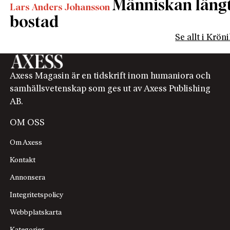
Människan längta
Lars Anders Johansson
bostad
Se allt i Krön
Axess Magasin är en tidskrift inom humaniora och
samhällsvetenskap som ges ut av Axess Publishing
AB.
OM OSS
Om Axess
Kontakt
Annonsera
Integritetspolicy
Webbplatskarta