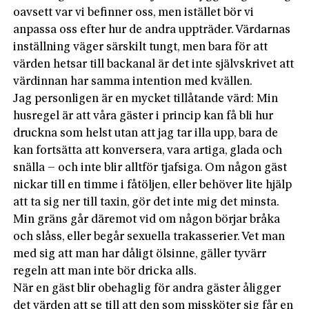
oavsett var vi befinner oss, men istället bör vi
anpassa oss efter hur de andra uppträder. Värdarnas
inställning väger särskilt tungt, men bara för att
värden hetsar till backanal är det inte självskrivet att
värdinnan har samma intention med kvällen.
Jag personligen är en mycket tillåtande värd: Min
husregel är att våra gäster i princip kan få bli hur
druckna som helst utan att jag tar illa upp, bara de
kan fortsätta att konversera, vara artiga, glada och
snälla – och inte blir alltför tjafsiga. Om någon gäst
nickar till en timme i fåtöljen, eller behöver lite hjälp
att ta sig ner till taxin, gör det inte mig det minsta.
Min gräns går däremot vid om någon börjar bråka
och slåss, eller begår sexuella trakasserier. Vet man
med sig att man har dåligt ölsinne, gäller tyvärr
regeln att man inte bör dricka alls.
När en gäst blir obehaglig för andra gäster åligger
det värden att se till att den som missköter sig får en