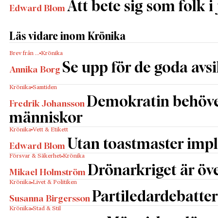
Att bete sig som folk i 
Edward Blom
Läs vidare inom Krönika
Brev från …
Krönika
Se upp för de goda avs
Annika Borg
Krönika
Samtiden
Demokratin behöv
Fredrik Johansson
människor
Krönika
Vett & Etikett
Utan toastmaster impl
Edward Blom
Försvar & Säkerhet
Krönika
Drönarkriget är öve
Mikael Holmström
Krönika
Livet & Politiken
Partiledardebatter
Susanna Birgersson
Krönika
Stad & Stil