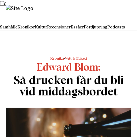
Hoppa till innehåll
Samhälle
Krönikor
Kultur
Recensioner
Essäer
Fördjupning
Podcasts
Krönika
Vett & Etikett
Edward Blom
Så drucken får du bli
vid middagsbordet