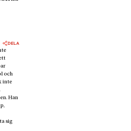
DELA
nte
ett
bar
ol och
k inte
.
nen. Han
p,
a sig