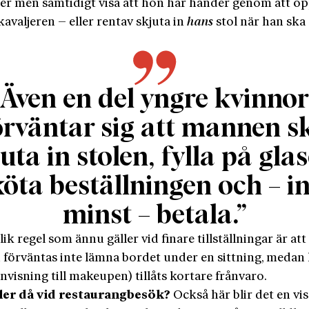
ter men samtidigt visa att hon har händer genom att ö
kavaljeren – eller rentav skjuta in
hans
stol när han ska 
Även en del yngre kvinnor
örväntar sig att mannen s
uta in stolen, fylla på gla
köta beställningen och – in
minst – betala.”
ik regel som ännu gäller vid finare tillställningar är att
förväntas inte lämna bordet under en sittning, medan
visning till makeupen) tillåts kortare frånvaro.
ler då vid restaurangbesök?
Också här blir det en vis