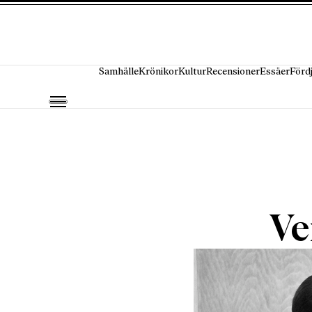
Hoppa till innehåll
Samhälle
Krönikor
Kultur
Recensioner
Essäer
Förd
Ve