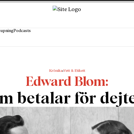
jupning
Podcasts
Krönika
Vett & Etikett
Edward Blom
m betalar för dejt