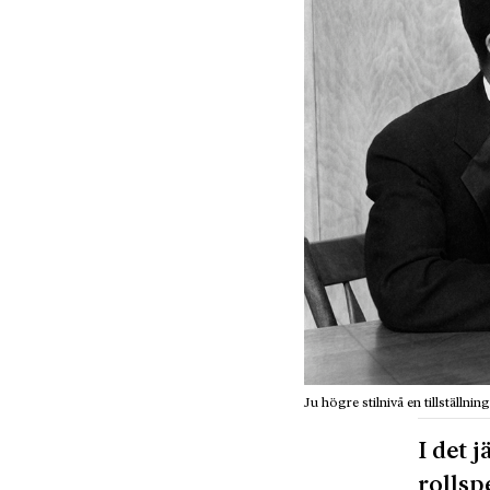
Ju högre stilnivå en tillställni
I det 
rollsp