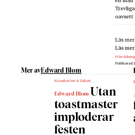
en man u
Trevliga
oavsett
Läs mer
Läs mer
Från tidnin
Publicerad:
Mer av
Edward Blom
Krönika
Vett & Etikett
B
Utan
Edward Blom
toastmaster
imploderar
festen