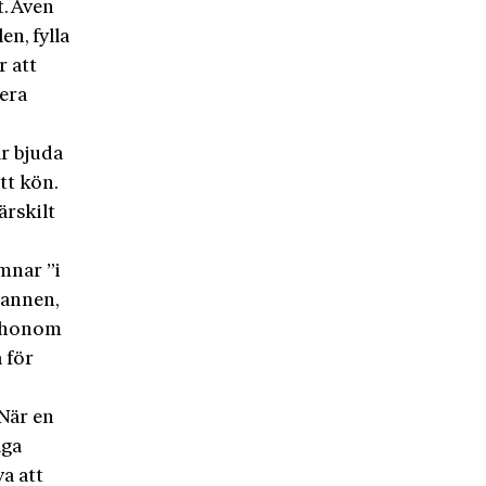
. Även
en, fylla
r att
lera
r bjuda
tt kön.
ärskilt
mnar ”i
mannen,
a honom
å för
 När en
äga
a att