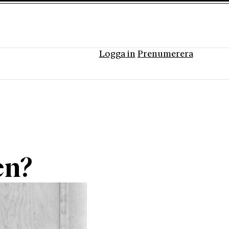
Logga in
Prenumerera
en?