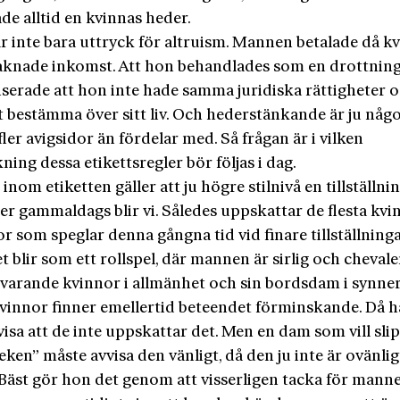
de alltid en kvinnas heder.
ar inte bara uttryck för altruism. Mannen betalade då k
saknade inkomst. Att hon behandlades som en drottnin
erade att hon inte hade samma juridiska rättigheter 
 bestämma över sitt liv. Och hederstänkande är ju något
fler avigsidor än fördelar med. Så frågan är i vilken
ning dessa etikettsregler bör följas i dag.
inom etiketten gäller att ju högre stilnivå en tillställnin
er gammaldags blir vi. Således uppskattar de flesta kvi
r som speglar denna gångna tid vid finare tillställning
et blir som ett rollspel, där mannen är sirlig och cheval
varande kvinnor i allmänhet och sin bordsdam i synner
kvinnor finner emellertid beteendet förminskande. Då h
 visa att de inte uppskattar det. Men en dam som vill sli
eken” måste avvisa den vänligt, då den ju inte är ovänlig
Bäst gör hon det genom att visserligen tacka för mann