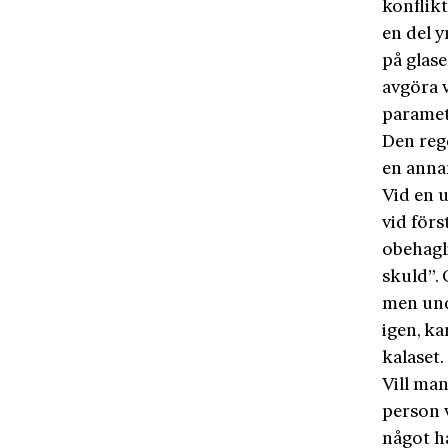
konflik
en del y
på glase
avgöra 
paramet
Den reg
en anna
Vid en u
vid förs
obehagl
skuld”. 
men und
igen, ka
kalaset.
Vill man
person v
något ha