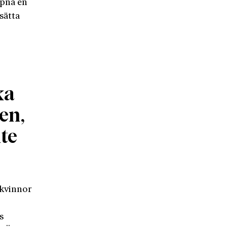
ppna en
sätta
ka
sen,
te
 kvinnor
s