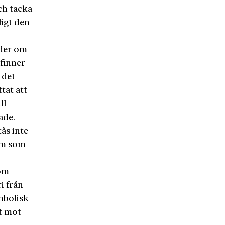
ch tacka
ligt den
ader om
finner
 det
tat att
ll
ade.
ås inte
Vem som
som
i från
mbolisk
at mot