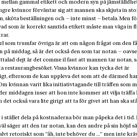
t mellan gammal etikett och modern syn på jämställdhet
ngre kvinnor förväntar sig att mannen ska skjuta in stol
n, sköta beställningen och – inte minst – betala. Men fö
vad som är korrekt samtida etikett måste man väga in f
rar.
el som trumfar övriga är att om någon frågat om den få
n på middag, så är det också den som tar notan – oavse
ttalad dejt är det comme il faut att mannen tar notan, s
ta restaurangbesöket. Vissa kvinnor kan tycka det är
igt, eftersom de kan uppleva det som att de därmed ha
Om kvinnan varit lika initiativtagande till träffen som 
er middagen inser att hon inte kommer att vilja träff
n det också vara lite girigt att ta för givet att han ska st
 i stället dela på kostnaderna bör man påpeka det i tid.
äl säger att den tar notan, kan den andre på sin höjd s
lvt retoriskt som ”åh, inte behöver du …” men inte kräv