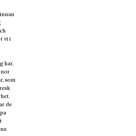
vinnan
g
och
 vi i
g har,
nnor
ar, som
eresk
het.
ar de
ppa
t
ens