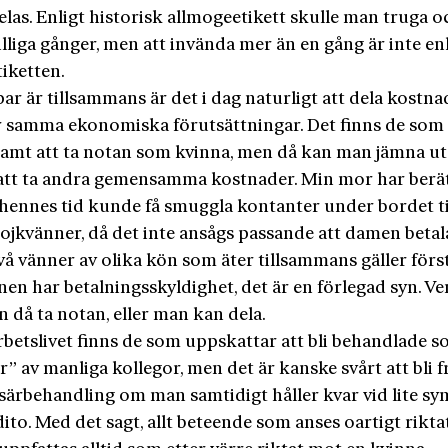
las. Enligt historisk allmogeetikett skulle man truga o
illiga gånger, men att invända mer än en gång är inte en
iketten.
par är tillsammans är det i dag naturligt att dela kostn
 samma ekonomiska förutsättningar. Det finns de som 
samt att ta notan som kvinna, men då kan man jämna ut
tt ta andra gemensamma kostnader. Min mor har berät
hennes tid kunde få smuggla kontanter under bordet ti
ojkvänner, då det inte ansågs passande att damen betal
vå vänner av olika kön som äter tillsammans gäller först
nen har betalningsskyldighet, det är en förlegad syn. 
n då ta notan, eller man kan dela.
rbetslivet finns de som uppskattar att bli behandlade 
” av manliga kollegor, men det är kanske svårt att bli fr
 särbehandling om man samtidigt håller kvar vid lite sy
dito. Med det sagt, allt beteende som anses oartigt rikt