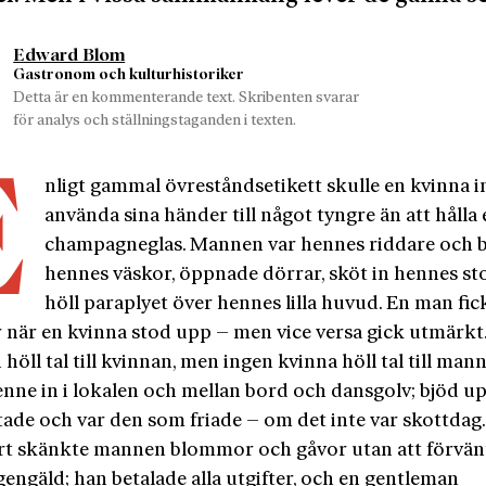
Edward Blom
Gastronom och kulturhistoriker
Detta är en kommenterande text. Skribenten svarar
för analys och ställningstaganden i texten.
6
E
nligt gammal övreståndsetikett skulle en kvinna i
använda sina händer till något tyngre än att hålla 
champagneglas. Mannen var hennes riddare och 
hennes väskor, öppnade dörrar, sköt in hennes st
höll paraplyet över hennes lilla huvud. En man fic
r när en kvinna stod upp – men vice versa gick utmärkt
öll tal till kvinnan, men ingen kvinna höll tal till man
enne in i lokalen och mellan bord och dansgolv; bjöd up
ade och var den som friade – om det inte var skottdag.
art skänkte mannen blommor och gåvor utan att förvänt
gengäld; han betalade alla utgifter, och en gentleman