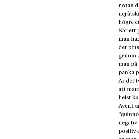
notan de
nej åtsk
högre et
När ett 
man har
det pin
genom a
man på 
panka p
Är det t
att man
helst ka
Även i a
”quinnor
negativ
positiv 