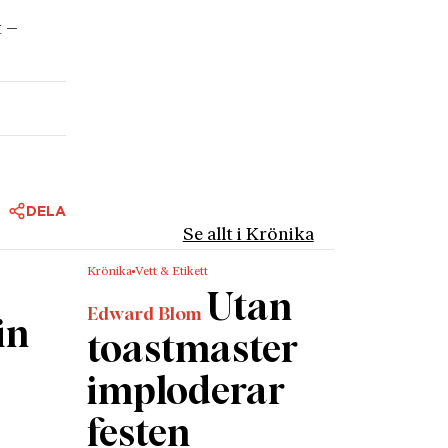
t –
DELA
Se allt i Krönika
Krönika
Vett & Etikett
Utan
Edward Blom
in
toastmaster
imploderar
festen