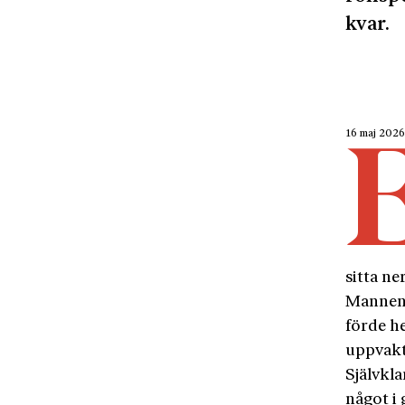
kvar.
16 maj 202
sitta ne
Mannen h
förde h
uppvakt
Självkl
något i 