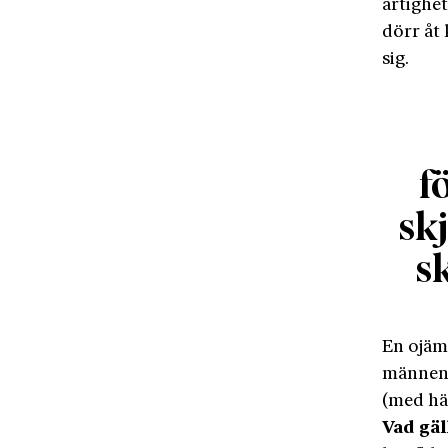
artighe
dörr åt 
sig.
f
skj
s
En ojäml
männen 
(med hän
Vad gäl