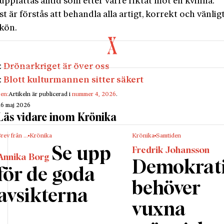
ppfattas alltid som etter värre riktat mot en kvinna.
st är förstås att behandla alla artigt, korrekt och vänlig
 kön.
:
Drönarkriget är över oss
:
Blott kulturmannen sitter säkert
gen:
Artikeln är publicerad i
nummer 4, 2026
.
16 maj 2026
Läs vidare inom Krönika
rev från …
Krönika
Krönika
Samtiden
Se upp
Fredrik Johansson
Annika Borg
Demokrat
för de goda
behöver
avsikterna
vuxna