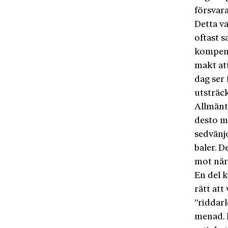
försvara
Detta v
oftast 
kompens
makt att
dag ser 
utsträck
Allmänt 
desto m
sedvänjo
baler. D
mot när
En del 
rätt att
”riddarl
menad. 