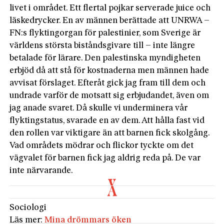
livet i området. Ett flertal pojkar serverade juice och
läskedrycker. En av männen berättade att UNRWA –
FN:s flyktingorgan för palestinier, som Sverige är
världens största biståndsgivare till – inte längre
betalade för lärare. Den palestinska myndigheten
erbjöd då att stå för kostnaderna men männen hade
avvisat förslaget. Efteråt gick jag fram till dem och
undrade varför de motsatt sig erbjudandet, även om
jag anade svaret. Då skulle vi underminera vår
flyktingstatus, svarade en av dem. Att hålla fast vid
den rollen var viktigare än att barnen fick skolgång.
Vad områdets mödrar och flickor tyckte om det
vägvalet för barnen fick jag aldrig reda på. De var
inte närvarande.
Sociologi
Läs mer:
Mina drömmars öken