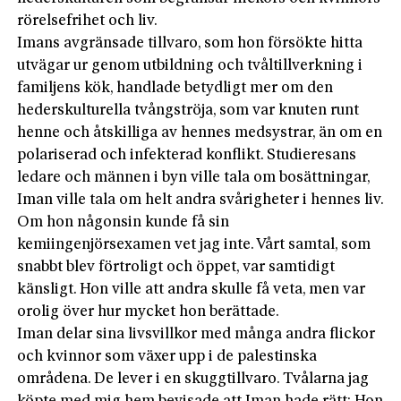
rörelsefrihet och liv.
Imans avgränsade tillvaro, som hon försökte hitta
utvägar ur genom utbildning och tvåltillverkning i
familjens kök, handlade betydligt mer om den
hederskulturella tvångströja, som var knuten runt
henne och åtskilliga av hennes medsystrar, än om en
polariserad och infekterad konflikt. Studieresans
ledare och männen i byn ville tala om bosättningar,
Iman ville tala om helt andra svårigheter i hennes liv.
Om hon någonsin kunde få sin
kemiingenjörsexamen vet jag inte. Vårt samtal, som
snabbt blev förtroligt och öppet, var samtidigt
känsligt. Hon ville att andra skulle få veta, men var
orolig över hur mycket hon berättade.
Iman delar sina livsvillkor med många andra flickor
och kvinnor som växer upp i de palestinska
områdena. De lever i en skuggtillvaro. Tvålarna jag