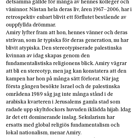
detsamma gällde för många av hennes kolleger och
väninnor. Nästan hela deras liv, åren 1967–2006, har i
retrospektiv enbart blivit ett förflutet bestående av
ouppfyllda drömmar.
Amiry lyfter fram att hon, hennes vänner och deras
strävan, som är typiska för deras generation, nu har
blivit atypiska. Den stereotypiserade palestinska
kvinnan av idag skapas genom den
fundamentalistiska religionens blick. Amiry vägrar
att bli en stereotyp, men jag kan konstatera att den
kampen har hon på många sätt förlorat. När jag
första gången besökte Israel och de palestinska
områdena 1989 såg jag inte många stånd i de
arabiska kvarteren i Jerusalems gamla stad som
radade upp skyltdockors huvuden iklädda hijab. Idag
är det ett dominerande inslag. Sekularism har
ersatts med global religiös fundamentalism och
lokal nationalism, menar Amiry.