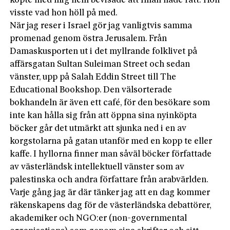
köpte med mig hem bevisade att Iman hade rätt: Hon
visste vad hon höll på med.
När jag reser i Israel gör jag vanligtvis samma
promenad genom östra Jerusalem. Från
Damaskusporten ut i det myllrande folklivet på
affärsgatan Sultan Suleiman Street och sedan
vänster, upp på Salah Eddin Street till The
Educational Bookshop. Den välsorterade
bokhandeln är även ett café, för den besökare som
inte kan hålla sig från att öppna sina nyinköpta
böcker går det utmärkt att sjunka ned i en av
korgstolarna på gatan utanför med en kopp te eller
kaffe. I hyllorna finner man såväl böcker författade
av västerländsk intellektuell vänster som av
palestinska och andra författare från arabvärlden.
Varje gång jag är där tänker jag att en dag kommer
räkenskapens dag för de västerländska debattörer,
akademiker och NGO:er (non-governmental