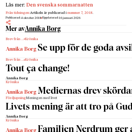
Läs mer:
Den svenska sommarnatten
Från tidningen:
Artikeln är publicerad i
nummer 7, 2018
.
Publicerad:
Uppdaterad:
4 oktober 2018
16 januari 2026
Mer av
Annika Borg
Brev från …
Krönika
Se upp för de goda avs
Annika Borg
Brev från …
Krönika
Tout ça change!
Annika Borg
Krönika
Mediernas drev skördar
Annika Borg
Fördjupning
Meningen med livet
Livets mening är att tro på Gud 
Annika Borg
Krönika
Familjen Nerdrum ger
Annika Borg