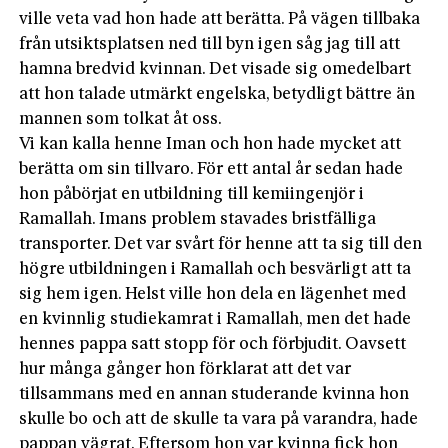
ville veta vad hon hade att berätta. På vägen tillbaka
från utsiktsplatsen ned till byn igen såg jag till att
hamna bredvid kvinnan. Det visade sig omedelbart
att hon talade utmärkt engelska, betydligt bättre än
mannen som tolkat åt oss.
Vi kan kalla henne Iman och hon hade mycket att
berätta om sin tillvaro. För ett antal år sedan hade
hon påbörjat en utbildning till kemiingenjör i
Ramallah. Imans problem stavades bristfälliga
transporter. Det var svårt för henne att ta sig till den
högre utbildningen i Ramallah och besvärligt att ta
sig hem igen. Helst ville hon dela en lägenhet med
en kvinnlig studiekamrat i Ramallah, men det hade
hennes pappa satt stopp för och förbjudit. Oavsett
hur många gånger hon förklarat att det var
tillsammans med en annan studerande kvinna hon
skulle bo och att de skulle ta vara på varandra, hade
pappan vägrat. Eftersom hon var kvinna fick hon