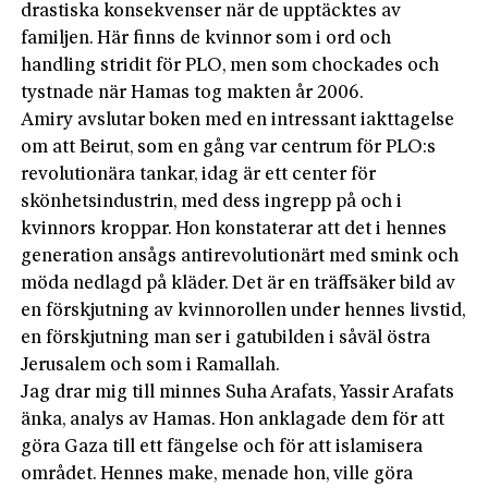
drastiska konsekvenser när de upptäcktes av
familjen. Här finns de kvinnor som i ord och
handling stridit för PLO, men som chockades och
tystnade när Hamas tog makten år 2006.
Amiry avslutar boken med en intressant iakttagelse
om att Beirut, som en gång var centrum för PLO:s
revolutionära tankar, idag är ett center för
skönhetsindustrin, med dess ingrepp på och i
kvinnors kroppar. Hon konstaterar att det i hennes
generation ansågs antirevolutionärt med smink och
möda nedlagd på kläder. Det är en träffsäker bild av
en förskjutning av kvinnorollen under hennes livstid,
en förskjutning man ser i gatubilden i såväl östra
Jerusalem och som i Ramallah.
Jag drar mig till minnes Suha Arafats, Yassir Arafats
änka, analys av Hamas. Hon anklagade dem för att
göra Gaza till ett fängelse och för att islamisera
området. Hennes make, menade hon, ville göra