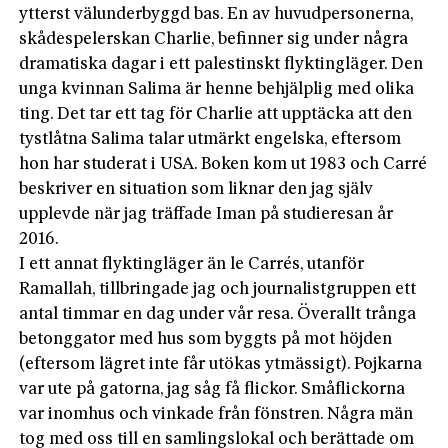
ytterst välunderbyggd bas. En av huvudpersonerna,
skådespelerskan Charlie, befinner sig under några
dramatiska dagar i ett palestinskt flyktingläger. Den
unga kvinnan Salima är henne behjälplig med olika
ting. Det tar ett tag för Charlie att upptäcka att den
tystlåtna Salima talar utmärkt engelska, eftersom
hon har studerat i USA. Boken kom ut 1983 och Carré
beskriver en situation som liknar den jag själv
upplevde när jag träffade Iman på studieresan år
2016.
I ett annat flyktingläger än le Carrés, utanför
Ramallah, tillbringade jag och journalistgruppen ett
antal timmar en dag under vår resa. Överallt trånga
betonggator med hus som byggts på mot höjden
(eftersom lägret inte får utökas ytmässigt). Pojkarna
var ute på gatorna, jag såg få flickor. Småflickorna
var inomhus och vinkade från fönstren. Några män
tog med oss till en samlingslokal och berättade om