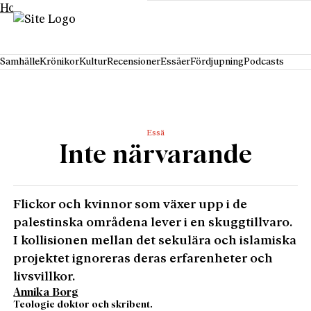
Hoppa till innehåll
Samhälle
Krönikor
Kultur
Recensioner
Essäer
Fördjupning
Podcasts
Essä
Inte närvarande
Flickor och kvinnor som växer upp i de
palestinska områdena lever i en skuggtillvaro.
I kollisionen mellan det sekulära och islamiska
projektet ignoreras deras erfarenheter och
livsvillkor.
Annika Borg
Teologie doktor och skribent.