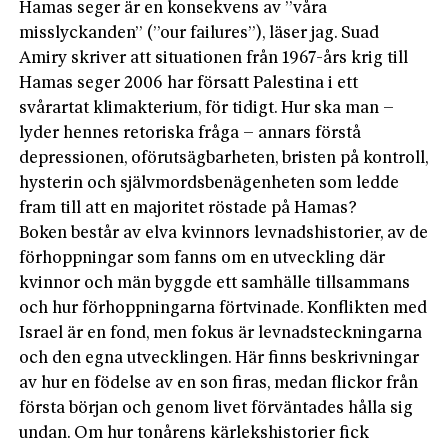
Hamas seger är en konsekvens av ”våra
misslyckanden” (”our failures”), läser jag. Suad
Amiry skriver att situationen från 1967-års krig till
Hamas seger 2006 har försatt Palestina i ett
svårartat klimakterium, för tidigt. Hur ska man –
lyder hennes retoriska fråga – annars förstå
depressionen, oförutsägbarheten, bristen på kontroll,
hysterin och självmordsbenägenheten som ledde
fram till att en majoritet röstade på Hamas?
Boken består av elva kvinnors levnadshistorier, av de
förhoppningar som fanns om en utveckling där
kvinnor och män byggde ett samhälle tillsammans
och hur förhoppningarna förtvinade. Konflikten med
Israel är en fond, men fokus är levnadsteckningarna
och den egna utvecklingen. Här finns beskrivningar
av hur en födelse av en son firas, medan flickor från
första början och genom livet förväntades hålla sig
undan. Om hur tonårens kärlekshistorier fick