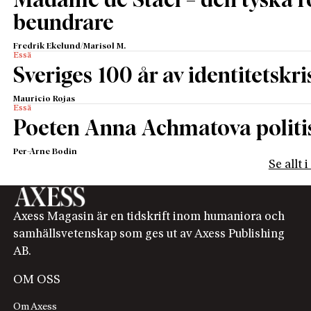
Madame de Staël – den tyska 
beundrare
Fredrik Ekelund/Marisol M.
Essä
Sveriges 100 år av identitetskri
Mauricio Rojas
Essä
Poeten Anna Achmatova politis
Per-Arne Bodin
Se allt 
Axess Magasin är en tidskrift inom humaniora och
samhällsvetenskap som ges ut av Axess Publishing
AB.
OM OSS
Om Axess