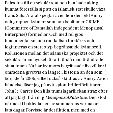
Palestina till en sekulär stat och han hade aldrig
kunnat föreställa sig att en islamisk stat skulle växa
fram. Suha Arafat speglar även hon den bild Amiry
och gruppen kvinnor som hon benämner CRIME
(Committee of Ramallah Independent Menopausal
Enterprise) förmedlar. Och med religiös
fundamentalism och radikalism förstärks och
legitimeras en stereotyp, begränsande kvinnoroll.
Kollisionen mellan det islamiska projektet och det
sekulära är en nyckel för att förstå den förändrade
situationen. Nu har kvinnors begränsade livsvillkor i
områdena givetvis en längre i historia än den som
började år 2006, vilket också skildras av Amiry. Av en
händelse läser jag på nytt spionthrillerförfattaren
John le Carrés Den lilla trumslagarflickan strax efter
att jag lagt ifrån mig
Menopausal
Palestine
. Den stod
närmast i bokhyllan en av sommarens varma och
lata dagar. Förvisso är det fiktion, men med en