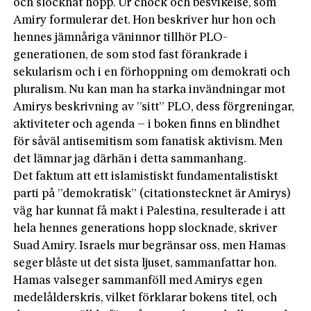
och slocknat hopp. Ur chock och besvikelse, som
Amiry formulerar det. Hon beskriver hur hon och
hennes jämnåriga väninnor tillhör PLO-
generationen, de som stod fast förankrade i
sekularism och i en förhoppning om demokrati och
pluralism. Nu kan man ha starka invändningar mot
Amirys beskrivning av ”sitt” PLO, dess förgreningar,
aktiviteter och agenda – i boken finns en blindhet
för såväl antisemitism som fanatisk aktivism. Men
det lämnar jag därhän i detta sammanhang.
Det faktum att ett islamistiskt fundamentalistiskt
parti på ”demokratisk” (citationstecknet är Amirys)
väg har kunnat få makt i Palestina, resulterade i att
hela hennes generations hopp slocknade, skriver
Suad Amiry. Israels mur begränsar oss, men Hamas
seger blåste ut det sista ljuset, sammanfattar hon.
Hamas valseger sammanföll med Amirys egen
medelålderskris, vilket förklarar bokens titel, och