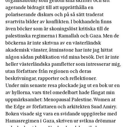
organisations) som genom sina skrifter och sitt
agerande bidragit till att upprätthålla en
polariserande diskurs och på så sätt traderat
svartvita bilder av konflikten. I bokhandeln finns
även böcker som är skoningslöst kritiska till de
palestinska regimerna i Ramallah och Gaza. Men de
böckerna är inte skrivna av en västerländsk
akademisk vänster, åtminstone har inte jag hittat
någon sådan publikation vid mina besök. Det är inte
heller västerländska pamfletter som intresserar mig,
utan författare från regionen och deras
beskrivningar, rapporter och reflektioner.
Under min senaste resa plockade jag ut en bok ur en
av hyllorna, vars titel omedelbart hade fångat min
uppmärksamhet: Menopausal Palestine. Women at
the Edge av författaren och arkitekten Suad Amiry.
Boken visade sig vara en svidande uppgörelse med
Hamasregimen i Gaza, skriven ur svikna drömmar