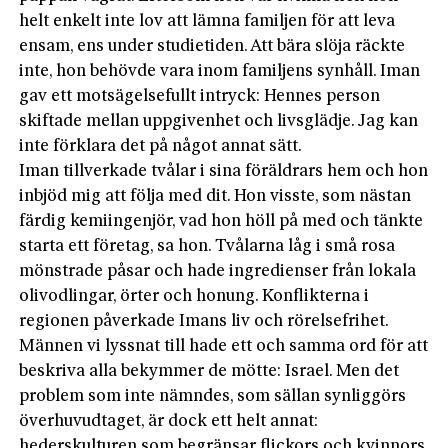
helt enkelt inte lov att lämna familjen för att leva
ensam, ens under studietiden. Att bära slöja räckte
inte, hon behövde vara inom familjens synhåll. Iman
gav ett motsägelsefullt intryck: Hennes person
skiftade mellan uppgivenhet och livsglädje. Jag kan
inte förklara det på något annat sätt.
Iman tillverkade tvålar i sina föräldrars hem och hon
inbjöd mig att följa med dit. Hon visste, som nästan
färdig kemiingenjör, vad hon höll på med och tänkte
starta ett företag, sa hon. Tvålarna låg i små rosa
mönstrade påsar och hade ingredienser från lokala
olivodlingar, örter och honung. Konflikterna i
regionen påverkade Imans liv och rörelsefrihet.
Männen vi lyssnat till hade ett och samma ord för att
beskriva alla bekymmer de mötte: Israel. Men det
problem som inte nämndes, som sällan synliggörs
överhuvudtaget, är dock ett helt annat:
hederskulturen som begränsar flickors och kvinnors