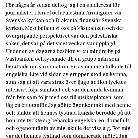
För några år sedan deltog jag i en studieresa för
journalister i Israel och Palestina. Arrangörer var
Svenska kyrkan och Diakonia, finansiär Svenska
kyrkan. Mest befann vi oss på Västbanken och det
övergripande perspektivet var den palestinska
saken, det var på det viset veckan var upplagd.
Under en av dagarna besökte vi en mindre by på
Västbanken och lyssnade till en grupp män som
berättade om sin situation. En av männen tolkade till
engelska. Lite vid sidan av gruppen stod en kvinna,
som såg ut att vara strax över tjugo år. Hon tycktes
intensivt följa samtalet och var den enda kvinnan
från byn som följt med oss till utsiktsplatsen, som
låg en bit utanför. Jag sökte ögonkontakt med henne
och tänkte att hennes tystnad kanske berodde på att
hon inte tyckte sig behärska engelska. Fördomsfullt
och ogenomtänkt av mig, skulle det visa sig. För mig
var det hennes tystnad som dominerade mötet. Jag