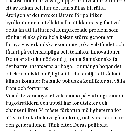
diskussioner där vissa grupper orättvist får en större
bit av kakan och hur det kan ställas till rätta.
Återigen är det mycket lättare för politiker,
byråkrater och intellektuella att klamra sig fast vid
detta än att ta itu med komplicerade problem som
rör hur vi ska göra hela kakan större genom att
förnya västerländska ekonomier, öka välståndet och
få fart på vetenskapliga och tekniska innovationer.
Detta är absolut nödvändigt om människor ska få
det bättre. Insatserna är höga. För många börjar det
bli ekonomiskt omöjligt att bilda familj. I ett sådant
klimat kommer frätande politiska konflikter att välla
fram och förvärras.
Vi måste vara mycket vaksamma på vad ungdomar i
tjugoårsåldern och uppåt har för utsikter och
chanser i livet. Vi måste förbättra möjligheterna för
att vi inte ska behöva gå omkring och vara rädda för
den generationen. Tänk efter. Deras politiska