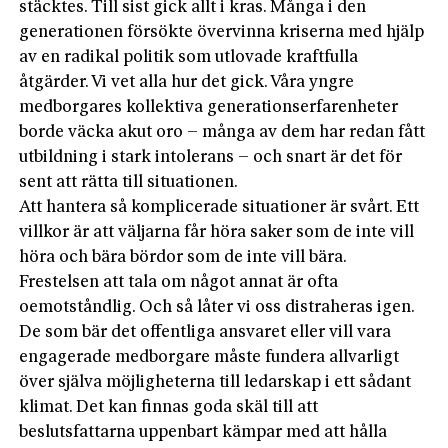
stäcktes. Till sist gick allt i kras. Många i den
generationen försökte övervinna kriserna med hjälp
av en radikal politik som utlovade kraftfulla
åtgärder. Vi vet alla hur det gick. Våra yngre
medborgares kollektiva generationserfarenheter
borde väcka akut oro – många av dem har redan fått
utbildning i stark intolerans – och snart är det för
sent att rätta till situationen.
Att hantera så komplicerade situationer är svårt. Ett
villkor är att väljarna får höra saker som de inte vill
höra och bära bördor som de inte vill bära.
Frestelsen att tala om något annat är ofta
oemotståndlig. Och så låter vi oss distraheras igen.
De som bär det offentliga ansvaret eller vill vara
engagerade medborgare måste fundera allvarligt
över själva möjligheterna till ledarskap i ett sådant
klimat. Det kan finnas goda skäl till att
beslutsfattarna uppenbart kämpar med att hålla