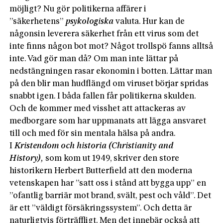
möjligt? Nu gör politikerna affärer i
”säkerhetens”
psykologiska
valuta. Hur kan de
någonsin leverera säkerhet från ett virus som det
inte finns någon bot mot? Något trollspö fanns alltså
inte. Vad gör man då? Om man inte lättar på
nedstängningen rasar ekonomin i botten. Lättar man
på den blir man hudflängd om viruset börjar spridas
snabbt igen. I båda fallen får politikerna skulden.
Och de kommer med visshet att attackeras av
medborgare som har uppmanats att lägga ansvaret
till och med för sin mentala hälsa på andra.
I
Kristendom och historia (Christianity and
History),
som kom ut 1949, skriver den store
historikern Herbert Butterfield att den moderna
vetenskapen har ”satt oss i stånd att bygga upp” en
”ofantlig barriär mot brand, svält, pest och våld”. Det
är ett ”väldigt försäkringssystem”. Och detta är
naturligtvis förträffligt. Men det innebär också att