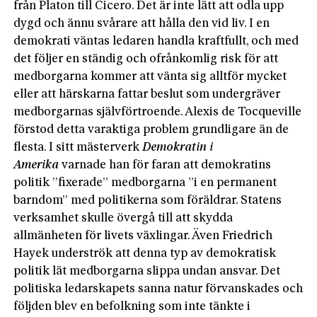
från Platon till Cicero. Det är inte lätt att odla upp
dygd och ännu svårare att hålla den vid liv. I en
demokrati väntas ledaren handla kraftfullt, och med
det följer en ständig och ofrånkomlig risk för att
medborgarna kommer att vänta sig alltför mycket
eller att härskarna fattar beslut som undergräver
medborgarnas självförtroende. Alexis de Tocqueville
förstod detta varaktiga problem grundligare än de
flesta. I sitt mästerverk
Demokratin i
Amerika
varnade han för faran att demokratins
politik ”fixerade” medborgarna ”i en permanent
barndom” med politikerna som föräldrar. Statens
verksamhet skulle övergå till att skydda
allmänheten för livets växlingar. Även Friedrich
Hayek underströk att denna typ av demokratisk
politik lät medborgarna slippa undan ansvar. Det
politiska ledarskapets sanna natur förvanskades och
följden blev en befolkning som inte tänkte i