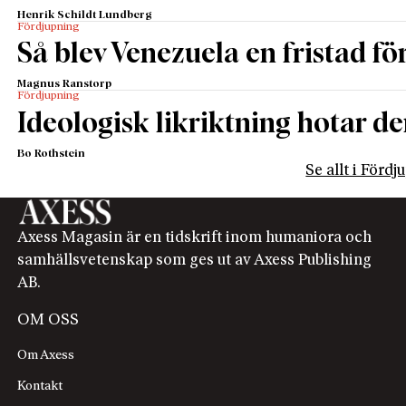
Henrik Schildt Lundberg
Fördjupning
Så blev Venezuela en fristad fö
Magnus Ranstorp
Fördjupning
Ideologisk likriktning hotar de
Bo Rothstein
Se allt i Förd
Axess Magasin är en tidskrift inom humaniora och
samhällsvetenskap som ges ut av Axess Publishing
AB.
OM OSS
Om Axess
Kontakt