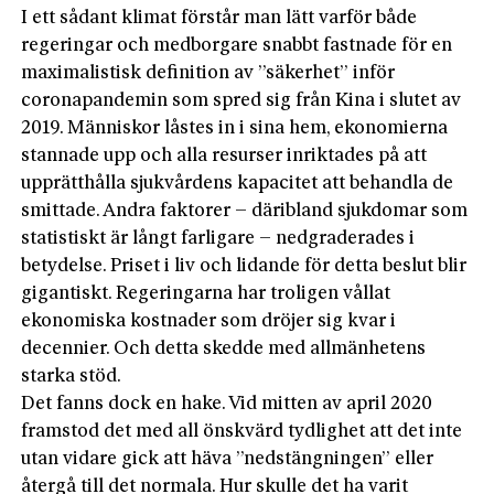
I ett sådant klimat förstår man lätt varför både
regeringar och medborgare snabbt fastnade för en
maximalistisk definition av ”säkerhet” inför
coronapandemin som spred sig från Kina i slutet av
2019. Människor låstes in i sina hem, ekonomierna
stannade upp och alla resurser inriktades på att
upprätthålla sjukvårdens kapacitet att behandla de
smittade. Andra faktorer – däribland sjukdomar som
statistiskt är långt farligare – nedgraderades i
betydelse. Priset i liv och lidande för detta beslut blir
gigantiskt. Regeringarna har troligen vållat
ekonomiska kostnader som dröjer sig kvar i
decennier. Och detta skedde med allmänhetens
starka stöd.
Det fanns dock en hake. Vid mitten av april 2020
framstod det med all önskvärd tydlighet att det inte
utan vidare gick att häva ”nedstängningen” eller
återgå till det normala. Hur skulle det ha varit