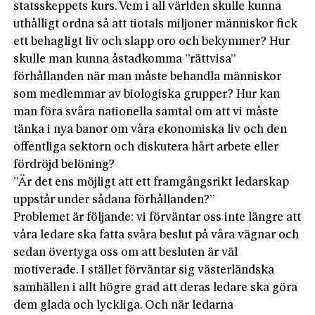
statsskeppets kurs. Vem i all världen skulle kunna
uthålligt ordna så att tiotals miljoner människor fick
ett behagligt liv och slapp oro och bekymmer? Hur
skulle man kunna åstadkomma ”rättvisa”
förhållanden när man måste behandla människor
som medlemmar av biologiska grupper? Hur kan
man föra svåra nationella samtal om att vi måste
tänka i nya banor om våra ekonomiska liv och den
offentliga sektorn och diskutera hårt arbete eller
fördröjd belöning?
”Är det ens möjligt att ett framgångsrikt ledarskap
uppstår under sådana förhållanden?”
Problemet är följande: vi förväntar oss inte längre att
våra ledare ska fatta svåra beslut på våra vägnar och
sedan övertyga oss om att besluten är väl
motiverade. I stället förväntar sig västerländska
samhällen i allt högre grad att deras ledare ska göra
dem glada och lyckliga. Och när ledarna