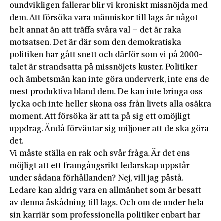
oundvikligen fallerar blir vi kroniskt missnöjda med
dem. Att försöka vara människor till lags är något
helt annat än att träffa svåra val – det är raka
motsatsen. Det är där som den demokratiska
politiken har gått snett och därför som vi på 2000-
talet är strandsatta på missnöjets kuster. Politiker
och ämbetsmän kan inte göra underverk, inte ens de
mest produktiva bland dem. De kan inte bringa oss
lycka och inte heller skona oss från livets alla osäkra
moment. Att försöka är att ta på sig ett omöjligt
uppdrag. Ändå förväntar sig miljoner att de ska göra
det.
Vi måste ställa en rak och svår fråga. Är det ens
möjligt att ett framgångsrikt ledarskap uppstår
under sådana förhållanden? Nej, vill jag påstå.
Ledare kan aldrig vara en allmänhet som är besatt
av denna åskådning till lags. Och om de under hela
sin karriär som professionella politiker enbart har