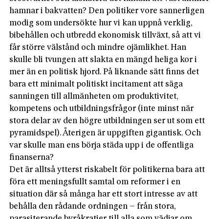
hamnar i bakvatten? Den politiker vore sannerligen
modig som undersökte hur vi kan uppnå verklig,
bibehållen och utbredd ekonomisk tillväxt, så att vi
får större välstånd och mindre ojämlikhet. Han
skulle bli tvungen att slakta en mängd heliga kor i
mer än en politisk hjord. På liknande sätt finns det
bara ett minimalt politiskt incitament att säga
sanningen till allmänheten om produktivitet,
kompetens och utbildningsfrågor (inte minst när
stora delar av den högre utbildningen ser ut som ett
pyramidspel). Återigen är uppgiften gigantisk. Och
var skulle man ens börja städa upp i de offentliga
finanserna?
Det är alltså ytterst riskabelt för politikerna bara att
föra ett meningsfullt samtal om reformer i en
situation där så många har ett stort intresse av att
behålla den rådande ordningen – från stora,
parasiterande byråkratier till alla som vädjar om