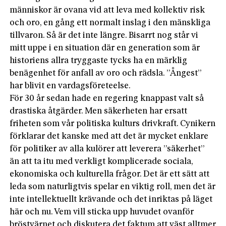
människor är ovana vid att leva med kollektiv risk
och oro, en gång ett normalt inslag i den mänskliga
tillvaron. Så är det inte längre. Bisarrt nog står vi
mitt uppe i en situation där en generation som är
historiens allra tryggaste tycks ha en märklig
benägenhet för anfall av oro och rädsla. ”Ångest”
har blivit en vardagsföreteelse.
För 30 år sedan hade en regering knappast valt så
drastiska åtgärder. Men säkerheten har ersatt
friheten som vår politiska kulturs drivkraft. Cynikern
förklarar det kanske med att det är mycket enklare
för politiker av alla kulörer att leverera ”säkerhet”
än att ta itu med verkligt komplicerade sociala,
ekonomiska och kulturella frågor. Det är ett sätt att
leda som naturligtvis spelar en viktig roll, men det är
inte intellektuellt krävande och det inriktas på läget
här och nu. Vem vill sticka upp huvudet ovanför
bröstvärnet och diskutera det faktum att väst alltmer