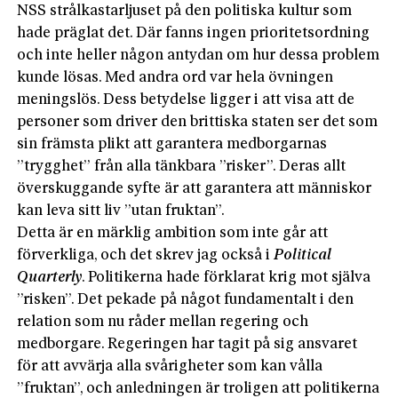
NSS strålkastarljuset på den politiska kultur som
hade präglat det. Där fanns ingen prioritetsordning
och inte heller någon antydan om hur dessa problem
kunde lösas. Med andra ord var hela övningen
meningslös. Dess betydelse ligger i att visa att de
personer som driver den brittiska staten ser det som
sin främsta plikt att garantera medborgarnas
”trygghet” från alla tänkbara ”risker”. Deras allt
överskuggande syfte är att garantera att människor
kan leva sitt liv ”utan fruktan”.
Detta är en märklig ambition som inte går att
förverkliga, och det skrev jag också i
Political
Quarterly
. Politikerna hade förklarat krig mot själva
”risken”. Det pekade på något fundamentalt i den
relation som nu råder mellan regering och
medborgare. Regeringen har tagit på sig ansvaret
för att avvärja alla svårigheter som kan vålla
”fruktan”, och anledningen är troligen att politikerna