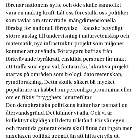
förenar nationens syfte och öde skulle sannolikt
vara en mäktig kraft. Låt oss föreställa oss politiker
som tävlar om storartade, mångdimensionella
förslag för nationell förnyelse – kanske betydligt
större anslag till undervisning i naturvetenskap och
matematik, nya infrastrukturprojekt som miljoner
kommer att använda. Företagare befrias från
förkvävande byråkrati, enskilda personer får makt
att träffa sina egna val, fantasirika, lukrativa projekt
startas på områden som biologi, datorvetenskap,
rymdforskning. Detta skulle säkert bli mycket
populärare än käbbel om personliga pronomina eller
om en fiktiv ”trygghets” snuttefiltar.
Den demokratiska politikens kultur har fastnat i en
återvändsgränd. Det känner vi alla. Och vi är
kollektivt skyldiga till detta tillstånd. För vår egen
och framtida generationers skull finns det ingen mer
angelägen politisk uppgift än att hitta en väg ut.