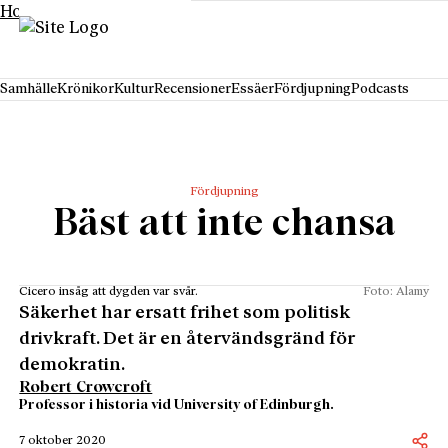
Hoppa till innehåll
Samhälle
Krönikor
Kultur
Recensioner
Essäer
Fördjupning
Podcasts
Fördjupning
Bäst att inte chansa
Cicero insåg att dygden var svår.
Foto: Alamy
Säkerhet har ersatt frihet som politisk
drivkraft. Det är en återvändsgränd för
demokratin.
Robert Crowcroft
Professor i historia vid University of Edinburgh.
7 oktober 2020