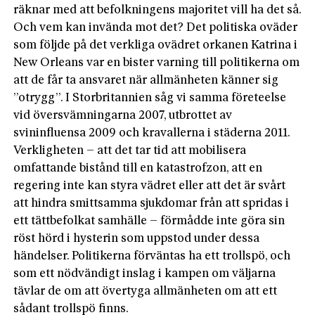
räknar med att befolkningens majoritet vill ha det så.
Och vem kan invända mot det? Det politiska oväder
som följde på det verkliga ovädret orkanen Katrina i
New Orleans var en bister varning till politikerna om
att de får ta ansvaret när allmänheten känner sig
”otrygg”. I Storbritannien såg vi samma företeelse
vid översvämningarna 2007, utbrottet av
svininfluensa 2009 och kravallerna i städerna 2011.
Verkligheten – att det tar tid att mobilisera
omfattande bistånd till en katastrofzon, att en
regering inte kan styra vädret eller att det är svårt
att hindra smittsamma sjukdomar från att spridas i
ett tättbefolkat samhälle – förmådde inte göra sin
röst hörd i hysterin som uppstod under dessa
händelser. Politikerna förväntas ha ett trollspö, och
som ett nödvändigt inslag i kampen om väljarna
tävlar de om att övertyga allmänheten om att ett
sådant trollspö finns.