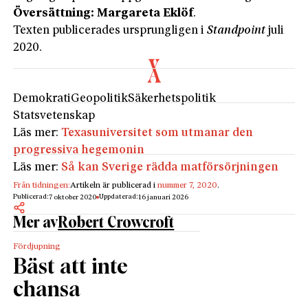
Översättning: Margareta Eklöf
.
Texten publicerades ursprungligen i
Standpoint
juli
2020.
Demokrati
Geopolitik
Säkerhetspolitik
Statsvetenskap
Läs mer:
Texasuniversitet som utmanar den
progressiva hegemonin
Läs mer:
Så kan Sverige rädda matförsörjningen
Från tidningen:
Artikeln är publicerad i
nummer 7, 2020
.
Publicerad:
Uppdaterad:
7 oktober 2020
16 januari 2026
Mer av
Robert Crowcroft
Fördjupning
Bäst att inte
chansa