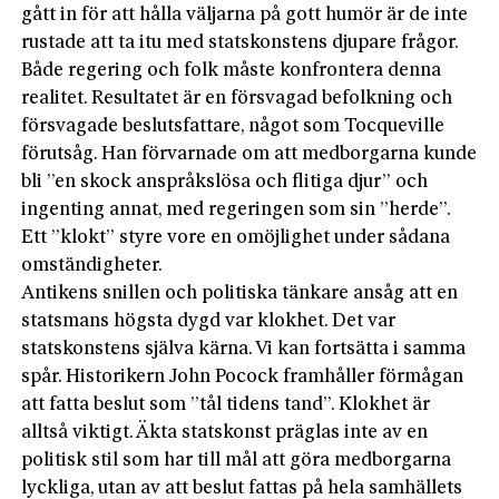
gått in för att hålla väljarna på gott humör är de inte
rustade att ta itu med statskonstens djupare frågor.
Både regering och folk måste konfrontera denna
realitet. Resultatet är en försvagad befolkning och
försvagade beslutsfattare, något som Tocqueville
förutsåg. Han förvarnade om att medborgarna kunde
bli ”en skock anspråkslösa och flitiga djur” och
ingenting annat, med regeringen som sin ”herde”.
Ett ”klokt” styre vore en omöjlighet under sådana
omständigheter.
Antikens snillen och politiska tänkare ansåg att en
statsmans högsta dygd var klokhet. Det var
statskonstens själva kärna. Vi kan fortsätta i samma
spår. Historikern John Pocock framhåller förmågan
att fatta beslut som ”tål tidens tand”. Klokhet är
alltså viktigt. Äkta statskonst präglas inte av en
politisk stil som har till mål att göra medborgarna
lyckliga, utan av att beslut fattas på hela samhällets