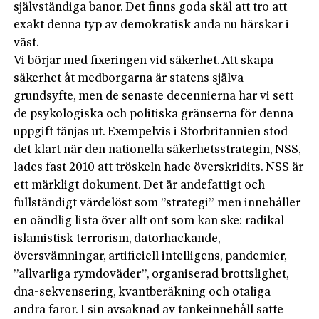
självständiga banor. Det finns goda skäl att tro att
exakt denna typ av demokratisk anda nu härskar i
väst.
Vi börjar med fixeringen vid säkerhet. Att skapa
säkerhet åt medborgarna är statens själva
grundsyfte, men de senaste decennierna har vi sett
de psykologiska och politiska gränserna för denna
uppgift tänjas ut. Exempelvis i Storbritannien stod
det klart när den nationella säkerhetsstrategin, NSS,
lades fast 2010 att tröskeln hade överskridits. NSS är
ett märkligt dokument. Det är andefattigt och
fullständigt värdelöst som ”strategi” men innehåller
en oändlig lista över allt ont som kan ske: radikal
islamistisk terrorism, datorhackande,
översvämningar, artificiell intelligens, pandemier,
”allvarliga rymdoväder”, organiserad brottslighet,
dna-sekvensering, kvantberäkning och otaliga
andra faror. I sin avsaknad av tankeinnehåll satte