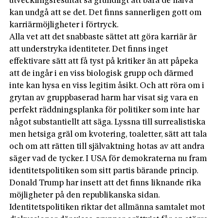
utvecklingsresultat så grundligt att bara de naiva
kan undgå att se det. Det finns sannerligen gott om
karriärmöjligheter i förtryck.
Alla vet att det snabbaste sättet att göra karriär är
att understryka identiteter. Det finns inget
effektivare sätt att få tyst på kritiker än att påpeka
att de ingår i en viss biologisk grupp och därmed
inte kan hysa en viss legitim åsikt. Och att röra om i
grytan av gruppbaserad harm har visat sig vara en
perfekt räddningsplanka för politiker som inte har
något substantiellt att säga. Lyssna till surrealistiska
men hetsiga gräl om kvotering, toaletter, sätt att tala
och om att rätten till självaktning hotas av att andra
säger vad de tycker. I USA för demokraterna nu fram
identitetspolitiken som sitt partis bärande princip.
Donald Trump har insett att det finns liknande rika
möjligheter på den republikanska sidan.
Identitetspolitiken riktar det allmänna samtalet mot