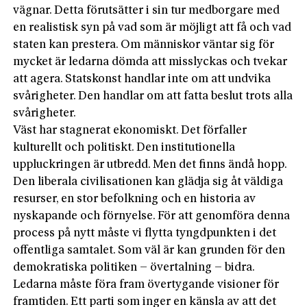
vägnar. Detta förutsätter i sin tur medborgare med
en realistisk syn på vad som är möjligt att få och vad
staten kan prestera. Om människor väntar sig för
mycket är ledarna dömda att misslyckas och tvekar
att agera. Statskonst handlar inte om att undvika
svårigheter. Den handlar om att fatta beslut trots alla
svårigheter.
Väst har stagnerat ekonomiskt. Det förfaller
kulturellt och politiskt. Den institutionella
uppluckringen är utbredd. Men det finns ändå hopp.
Den liberala civilisationen kan glädja sig åt väldiga
resurser, en stor befolkning och en historia av
nyskapande och förnyelse. För att genomföra denna
process på nytt måste vi flytta tyngdpunkten i det
offentliga samtalet. Som väl är kan grunden för den
demokratiska politiken – övertalning – bidra.
Ledarna måste föra fram övertygande visioner för
framtiden. Ett parti som inger en känsla av att det