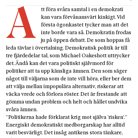
A
tt föra svåra samtal i en demokrati
kan vara förvånansvärt kinkigt. Vid
första ögonkastet tycker man att det
inte borde vara så. Demokratin frodas
ju på öppen debatt. De som hoppas få
leda tävlar i övertalning. Demokratisk politik är till
tre fjärdedelar tal, som Michael Oakeshott uttrycker
det. Ändå kan det vara politiskt självmord för
politiker att ta upp känsliga ämnen. Den som säger
något till väljarna som de inte vill höra, eller ber dem
att välja mellan impopulära alternativ, riskerar att
väcka vrede och förlora röster. Det är frestande att
gömma undan problem och helt och hållet undvika
svåra ämnen.
”Politikerna hade förklarat krig mot själva ’risken’.”
Energiskt demokratiskt medborgarskap har alltid
varit besvärligt. Det insåg antikens stora tänkare,