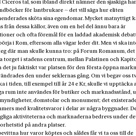
 Ciceros tal, som ibland direkt nämner den sjaskiga ha
dböcker för lantbrukare – det vill säga hur eliten
nderades sköta sina egendomar. Mycket matnyttigt 
 från dessa källor, även om en hel del ännu bara är
tioner och ofta föremål för en laddad akademisk debatt
börja i Rom, eftersom alla vägar leder dit. Men vi ska int
steg där man skulle kunna tro: på Forum Romanum, det
 torget i stadens centrum, mellan Palatinen och Kapit
 det ju faktiskt var platsen för den första öppna mark
ändrades den under seklernas gång. Om vi begav oss t
ka i tiden, till exempel till år 24 e Kr, skulle vi upptäcka 
iga rum inte användes för butiker och marknadsstånd, 
 myndigheter, domstolar och monument; det existerade
mmers med kvalitets­varor i delar av några byggnader. D
agliga aktiviteterna och marknaderna bedrevs under de
orhetstid på andra platser.
bevittna hur varor köptes och såldes får vi ta oss till de