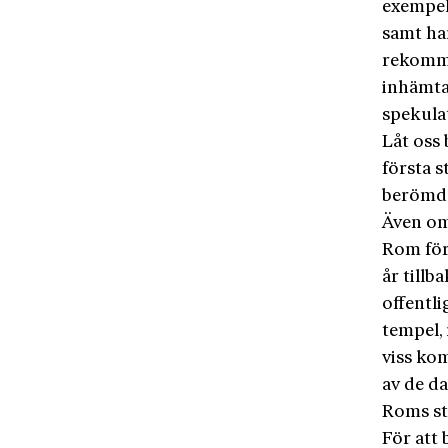
exempel
samt han
rekomme
inhämtas
spekula
Låt oss 
första 
berömda
Även om
Rom för
år tillba
offentl
tempel,
viss ko
av de d
Roms st
För att 