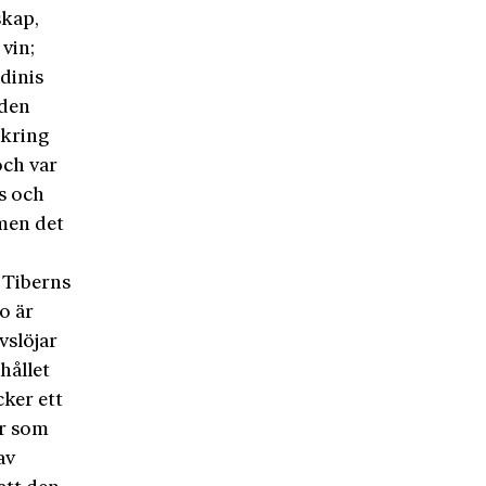
kap,
vin;
dinis
aden
mkring
och var
s och
 men det
 Tiberns
o är
vslöjar
hållet
cker ett
or som
av