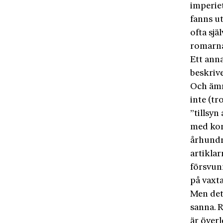
imperie
fanns ut
ofta sj
romarna
Ett anna
beskriv
Och ämn
inte (t
”tillsyn
med kort
århundra
artikla
försvun
på vaxta
Men de
sanna. 
är över