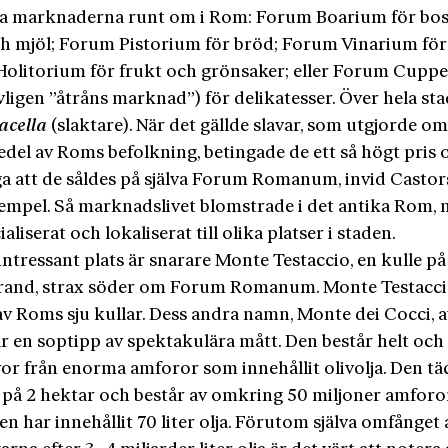
da marknaderna runt om i Rom: Forum Boarium för bos
ch mjöl; Forum Pistorium för bröd; Forum Vinarium för 
olitorium för frukt och grönsaker; eller Forum Cuppe
ligen ”åtråns marknad”) för delikatesser. Över hela st
acella
(slaktare). När det gällde slavar, som utgjorde o
edel av Roms befolkning, betingade de ett så högt pris 
iga att de såldes på själva Forum Romanum, invid Castor
tempel. Så marknadslivet blomstrade i det antika Rom,
ialiserat och lokaliserat till olika platser i staden.
ntressant plats är snarare Monte Testaccio, en kulle på
trand, strax söder om Forum Romanum. Monte Testacci
av Roms sju kullar. Dess andra namn, Monte dei Cocci, a
är en soptipp av spektakulära mått. Den består helt och 
or från enorma amforor som innehållit olivolja. Den tä
på 2 hektar och består av omkring 50 miljoner amfor
en har innehållit 70 liter olja. Förutom själva omfånget 