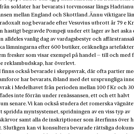
 från soldater har bevarats i torvmossar längs Hadrian
änsen mellan England och Skottland. Ännu viktigare l
radoxalt nog bevarade efter Vesuvius utbrott år 79 e Kr
n hastigt begravde Pompeji under ett lager av het aska
n alldeles vanlig dag av vardagsbestyr och affärstransa
ka lämningarna efter 600 butiker, oräkneliga artefakter
em fresker som visar exempel på handel – till och med f
e reklambudskap, har överlevt.
finns också bevarade i skeppsvrak, där ofta par­tier m
amforor har bevarats, ibland med det ursprungliga inne
 vrak i Medelhavet från perioden mellan 100 f Kr och 30
fades inte förrän under renässansen, ett och ett halvt
ium senare. Vi kan också studera det romerska vägnätet
t spridda myntsystemet, spridningen av en viss typ av
skärvor samt alla de inskriptioner som återfinns över h
. Slutligen kan vi konsultera bevarade rättsliga dokumen