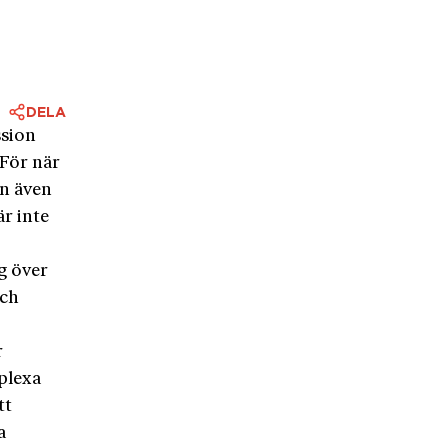
DELA
ssion
 För när
n även
r inte
g över
och
r
mplexa
tt
a