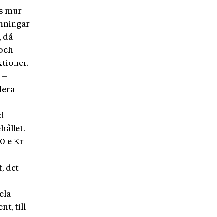
us mur
ämningar
, då
 och
ktioner.
 –
lera
ed
hållet.
0 e Kr
, det
ela
t, till