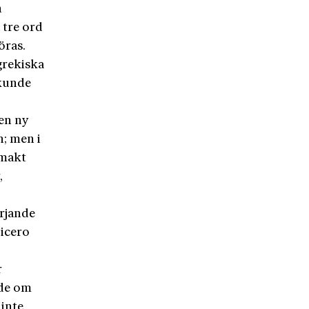
h
 tre ord
öras.
grekiska
 kunde
 en ny
n; men i
 makt
,
örjande
Cicero
r
ade om
 inte