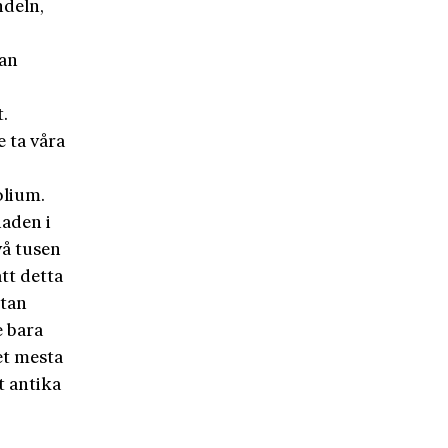
ndeln,
kan
.
e ta våra
olium.
naden i
vå tusen
att detta
utan
 bara
et mesta
t antika