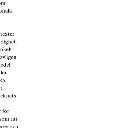
som
ionala –
 texter
dighet.
enkelt
avligen
medel
ller
ska
t
ecknats
r för
 som tur
brev och