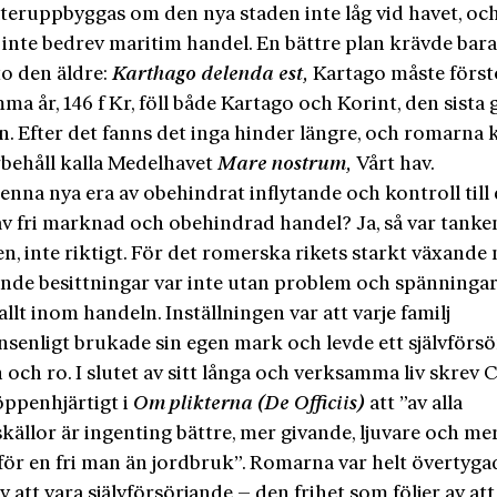
teruppbyggas om den nya staden inte låg vid havet, oc
inte bedrev maritim handel. En bättre plan krävde bara
to den äldre:
Karthago delenda est,
Kartago måste först
a år, 146 f Kr, föll både Kartago och Korint, den sista 
n. Efter det fanns det inga hinder längre, och romarna
rbehåll kalla Medelhavet
Mare nostrum,
Vårt hav.
nna nya era av obehindrat inflytande och kontroll till
av fri marknad och obehindrad handel? Ja, så var tanke
n, inte riktigt. För det romerska rikets starkt växande
nde besittningar var inte utan problem och spänningar
llt inom handeln. Inställningen var att varje familj
nsenligt brukade sin egen mark och levde ett självförs
gn och ro. I slutet av sitt långa och verksamma liv skrev 
öppenhjärtigt i
Om plikterna (De Officiis)
att ”av alla
källor är ingenting bättre, mer givande, ljuvare och me
 för en fri man än jordbruk”. Romarna var helt övertyg
v att vara självförsörjande – den frihet som följer av att