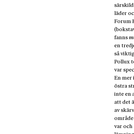
särskil
läder o
Forum H
(bokstav
fanns
m
en tredj
så vikt
Pollux 
var spec
En mer i
östra s
inte en 
att det 
av skärv
område 
var och 