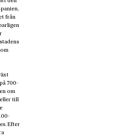
 att den
Spanien,
et från
barligen
r
 stadens
 som
växt
på 700-
Även om
ler till
de
100-
es. Efter
ra