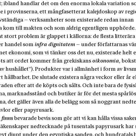
t; ibland handlar det om den enorma lokala variation 
e i provinserna, ett mångfasetterat kalejdoskop av reg
älvständiga – verksamheter som existerade redan innan
 kom till makten och som aldrig egentligen upphörde.
t stort problem är glappet i källorna: de flesta litterära
er handel som
infra dignitatem
– under författarnas vär
et ekonomi, som vi tänker oss det nu, existerade helt 
rots att ordet kommer från grekiskans
oikonomia,
bokst
 av hushållet”). Produkter var i allmänhet i form av livs
 hållbarhet. De slutade existera några veckor eller år e
den efter att de köpts och sålts. Och inte bara de fysi
rna, marknadsstånd och butiker är för det mesta spårlös
na, det gäller även alla de belägg som så noggrant nedt
vlor eller papyrusark.
t
finns
bevarade bevis som gör att vi kan hålla vissa sake
Räkenskaper nedtecknade på tusentals papyrus­ark har
levt djupt under den egyptiska sanden, och hundratals 