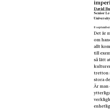
imperi
David Bu
Senior Le
Universit
8 septembe
Det är m
om hande
allt ko
till exe
så lätt
kulturen
tretton
stora de
Är man 
ytterlig
verkligh
enhetli