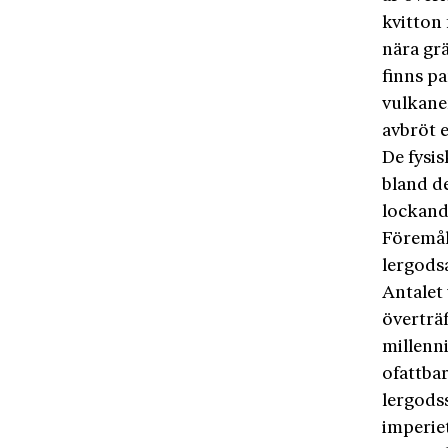
kvitton
nära gr
finns pa
vulkane
avbröt e
De fysis
bland d
lockand
Föremål 
lergods
Antalet
överträf
millenn
ofattbar
lergods
imperiet