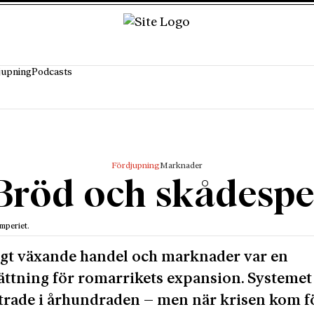
jupning
Podcasts
Fördjupning
Marknader
Bröd och skådespe
mperiet.
gt växande handel och marknader var en
ättning för romarrikets expansion. Systemet
rade i århundraden – men när krisen kom fö