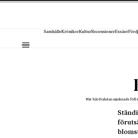
Hoppa till innehåll
Samhälle
Krönikor
Kultur
Recensioner
Essäer
Förd
När hårdvalutan mjuknade föll i
Ständi
föruts
blomst