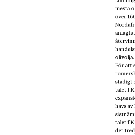
lämninga
mesta o
över 160
Nordafr
anlagts 
återvin
handels
olivolja.
För att 
romersk
stadigt
talet f 
expansio
havs av 
sistnäm
talet f 
det tre