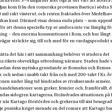
rna efter 3–4 miljarder liter olja är det värt att notera
ljan kom från den romerska provinsen Baetica i södra 
 mil rakt västerut, och resten fraktades över Medelhav
ikas kust. Därmed visar denna enda plats – som uppen
för att denna speciella typ av amfora inte var lämplig fö
ning – den enorma konsumtionen i Rom, och hur långt
vägar sträckte sig, till och med för en vardagsprodukt
sätta det här i sitt sammanhang behöver vi studera det
a rikets obevekliga utbredning närmare. Staden hade 
 sedan dess mytiska grundande av Romulus och Remus 
Kr, och sedan i snabb takt från och med 200-talet f Kr. 
nen under lång tid hindrades av rivaliserande arméer, el
handelsnationer som greker, fenicier och, framför­allt, 
ndas sidogren kartagerna, förändrades situationen på 
Kr när Kartago förstördes och grekerna till sist beseg­rad
dje puniska kriget menade en del romare att Kartago ba