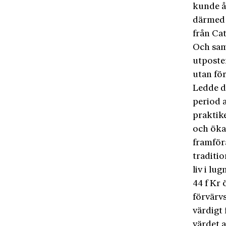
kunde å
därmed 
från Ca
Och samm
utposte
utan fö
Ledde de
period 
praktike
och öka
framföra
traditio
liv i lu
44 f Kr 
förvärvs
värdigt
värdet a