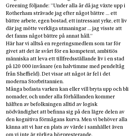
Greening följande: ”Under alla år då jag växte upp i
Rotherham strävade jag efter något bättre … ett
bättre arbete, egen bostad, ett intressant yrke, ett liv
där jag mötte verkliga utmaningar … jag visste att
det fanns något bättre på annat håll.”
Här har vi alltså en regeringsmedlem som tar för
givet att det är svårt för en kompetent, ambitiös
människa att leva ett tillfredsställande liv i en stad
på 120 000 invånare (en halvtimme med pendeltåg
från Sheffield). Det visar att något är fel i det
moderna Storbritannien.
Många bofasta varken kan eller vill bryta upp och bli
nomader, och under alla förhållanden kommer
hälften av befolkningen alltid av logisk
nödvändighet att befinna sig på den lägre delen av
den kognitiva förmågans kurva. Men vi behöver alla
känna att vi har en plats av värde i samhället även
om vi inte är rörliga högpresterande.