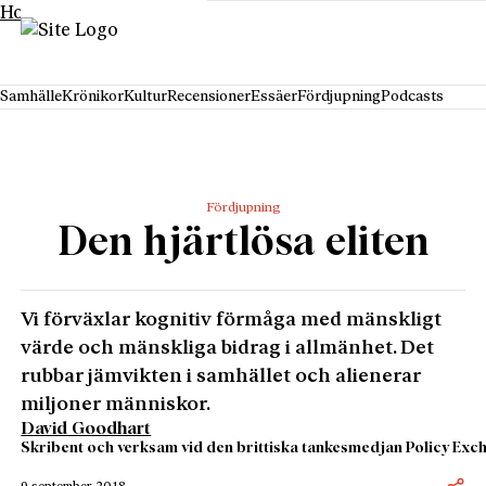
Hoppa till innehåll
Samhälle
Krönikor
Kultur
Recensioner
Essäer
Fördjupning
Podcasts
Fördjupning
Den hjärtlösa eliten
Vi förväxlar kognitiv förmåga med mänskligt
värde och mänskliga bidrag i allmänhet. Det
rubbar jämvikten i samhället och alienerar
miljoner människor.
David Goodhart
Skribent och verksam vid den brittiska tankesmedjan Policy Exc