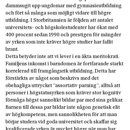
dammsugit upp ungdomar med gymnasieutbildning
och fört så många som möjligt vidare till högre
utbildning. I Storbritannien är följden att antalet
universitets- och högskolestudenter har ökat med
400 procent sedan 1990 och prestigen för mängder
av yrken som inte kräver högre studier har fallit
brant.
Detta betyder inte att vi lever i en äkta meritokrati.
Familjens inkomst i barndomen är fortfarande starkt
korrelerad till framgångsrik utbildning. Detta har
förstärkts av något som beskrivs med det
obehagliga uttrycket ”assortativ parning”, alltså att
personer i högstatusyrken som kräver stor kognitiv
förmåga högst sannolikt bildar par med sina gelikar.
Barnen till dessa par bildar inte någon genetisk elit
av högkompetens, men sannolikheten för att man
börjar studera vid goda universitet och skaffar sig
kvalificerade yrken är mycket högre när man har