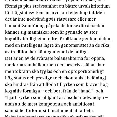
förmåga plus strävsamhet ett bättre urvalskriterium
för högstatusyrken än ärvd jord eller kapital. Men
det är inte nödvändigtvis rättvisare eller mer
humant. Som Young påpekade för sextio år sedan
känner sig människor som är gynnade av stor
kognitiv färdighet mindre förpliktade gentemot dem
med en intelligens lägre än genomsnittet än de rika
av tradition har känt gentemot de fattiga.
Det är en av de svåraste balansakterna för öppna,
moderna samhällen, men den beskrivs sällan: hur
meritokratin ska tyglas och en oproportionerligt
hög status och prestige (och ekonomisk belöning)
ska hindras från att flöda till yrken som kräver hög
kognitiv förmåga – och bort från de ”hand”- och
”hjärt”-yrken som alltjämt är absolut nödvändiga –
utan att de mest kompetenta och ambitiösa i
samhället förlorar sitt incitament att arbeta.