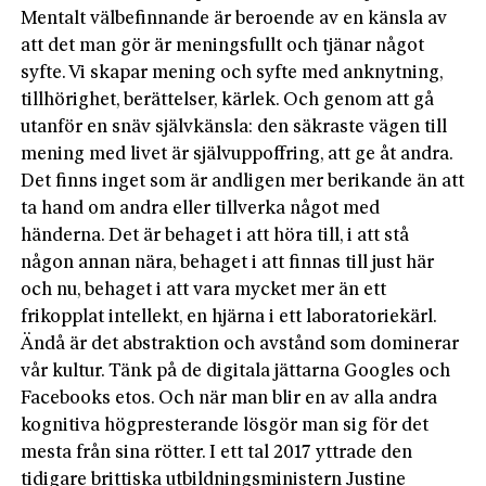
Mentalt välbefinnande är beroende av en känsla av
att det man gör är meningsfullt och tjänar något
syfte. Vi skapar mening och syfte med anknytning,
tillhörighet, berättelser, kärlek. Och genom att gå
utanför en snäv självkänsla: den säkraste vägen till
mening med livet är självuppoffring, att ge åt andra.
Det finns inget som är andligen mer berikande än att
ta hand om andra eller tillverka något med
händerna. Det är behaget i att höra till, i att stå
någon annan nära, behaget i att finnas till just här
och nu, behaget i att vara mycket mer än ett
frikopplat intellekt, en hjärna i ett laboratoriekärl.
Ändå är det abstraktion och avstånd som dominerar
vår kultur. Tänk på de digitala jättarna Googles och
Facebooks etos. Och när man blir en av alla andra
kognitiva högpresterande lösgör man sig för det
mesta från sina rötter. I ett tal 2017 yttrade den
tidigare brittiska utbildningsministern Justine