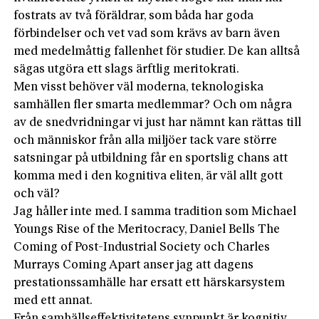
fostrats av två föräldrar, som båda har goda
förbindelser och vet vad som krävs av barn även
med medelmåttig fallenhet för studier. De kan alltså
sägas utgöra ett slags ärftlig meritokrati.
Men visst behöver väl moderna, teknologiska
samhällen fler smarta medlemmar? Och om några
av de snedvridningar vi just har nämnt kan rättas till
och människor från alla miljöer tack vare större
satsningar på utbildning får en sportslig chans att
komma med i den kognitiva eliten, är väl allt gott
och väl?
Jag håller inte med. I samma tradition som Michael
Youngs Rise of the Meritocracy, Daniel Bells The
Coming of Post-Industrial Society och Charles
Murrays Coming Apart anser jag att dagens
prestationssamhälle har ersatt ett härskarsystem
med ett annat.
Från samhällseffektivitetens synpunkt är kognitiv