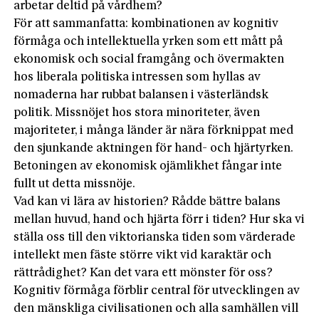
arbetar deltid på vårdhem?
För att sammanfatta: kombinationen av kognitiv
förmåga och intellektuella yrken som ett mått på
ekonomisk och social framgång och övermakten
hos liberala politiska intressen som hyllas av
nomaderna har rubbat balansen i västerländsk
politik. Missnöjet hos stora minoriteter, även
majoriteter, i många länder är nära förknippat med
den sjunkande aktningen för hand- och hjärtyrken.
Betoningen av ekonomisk ojämlikhet fångar inte
fullt ut detta missnöje.
Vad kan vi lära av historien? Rådde bättre balans
mellan huvud, hand och hjärta förr i tiden? Hur ska vi
ställa oss till den viktorianska tiden som värderade
intellekt men fäste större vikt vid karaktär och
rättrådighet? Kan det vara ett mönster för oss?
Kognitiv förmåga förblir central för utvecklingen av
den mänskliga civilisationen och alla samhällen vill