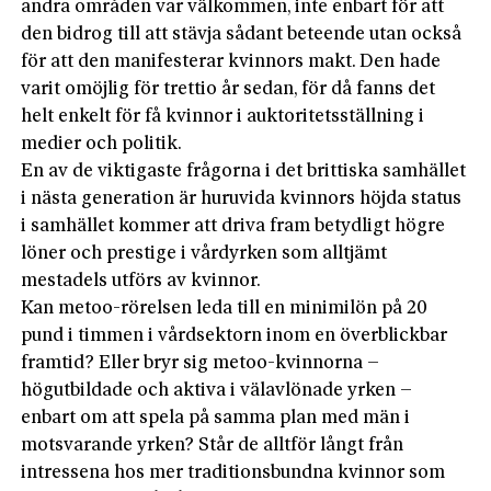
andra områden var välkommen, inte enbart för att
den bidrog till att stävja sådant beteende utan också
för att den manifesterar kvinnors makt. Den hade
varit omöjlig för trettio år sedan, för då fanns det
helt enkelt för få kvinnor i auktoritetsställning i
medier och politik.
En av de viktigaste frågorna i det brittiska samhället
i nästa generation är huruvida kvinnors höjda status
i samhället kommer att driva fram betydligt högre
löner och prestige i vårdyrken som alltjämt
mestadels utförs av kvinnor.
Kan metoo-rörelsen leda till en minimilön på 20
pund i timmen i vårdsektorn inom en överblickbar
framtid? Eller bryr sig metoo-kvinnorna –
högutbildade och aktiva i välavlönade yrken –
enbart om att spela på samma plan med män i
motsvarande yrken? Står de alltför långt från
intressena hos mer traditionsbundna kvinnor som