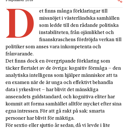
9 september 2018
D
et finns många förklaringar till
missnöjet i västerländska samhällen
som ledde till den rådande politiska
instabiliteten, från ojämlikhet och
finanskraschens fördröjda verkan till
politiker som anses vara inkompetenta och
frånvarande.
Det finns dock en övergripande förklaring som
täcker flertalet av de övriga: kognitiv förmåga – den
analytiska intelligens som hjälper människor att ta
en examen när de är unga och effektivt behandla
data i yrkeslivet – har blivit det mänskliga
anseendets guldstandard, och kognitiva eliter har
kommit att forma samhället alltför mycket efter sina
egna intressen. För att gå rakt på sak: smarta
personer har blivit för mäktiga.
För sextio eller sjuttio år sedan, då vi levde i lite