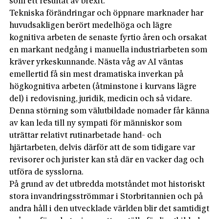
som ett resultat av brexit.
Tekniska förändringar och öppnare marknader har
huvudsakligen berört medelhöga och lägre
kognitiva arbeten de senaste fyrtio åren och orsakat
en markant nedgång i manuella industriarbeten som
kräver yrkeskunnande. Nästa våg av AI väntas
emellertid få sin mest dramatiska inverkan på
högkognitiva arbeten (åtminstone i kurvans lägre
del) i redovisning, juridik, medicin och så vidare.
Denna störning som välutbildade nomader får känna
av kan leda till ny sympati för människor som
uträttar relativt rutinarbetade hand- och
hjärtarbeten, delvis därför att de som tidigare var
revisorer och jurister kan stå där en vacker dag och
utföra de sysslorna.
På grund av det utbredda motståndet mot historiskt
stora invandringsströmmar i Storbritannien och på
andra håll i den utvecklade världen blir det samtidigt