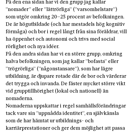
På den ena sidan har vi den grupp jag kallar
”nomader” eller ”lättrörliga” (”varsomhelstare”)
som utgör omkring 20–25 procent av befolkningen.
De är högutbildade (och har mestadels hög kognitiv
förmåga) och bor i regel långt från sina föräldrar, vill
ha öppenhet och autonomi och trivs med social
rörlighet och nya idéer.
På den andra sidan har vi en större grupp, omkring
halva befolkningen, som jag kallar ”bofasta” eller
”trögrörliga” (”någonstansare”), som har lägre
utbildning, är djupare rotade där de bor och värderar
det trygga och invanda. De fäster mycket större vikt
vid grupptillhörighet (lokal och nationell) än
nomaderna.
Nomaderna uppskattar i regel samhällsförändringar
tack vare sin ”uppnådda identitet”, en självkänsla
som de har hämtat ur utbildnings- och
karriärprestationer och ger dem möjlighet att passa