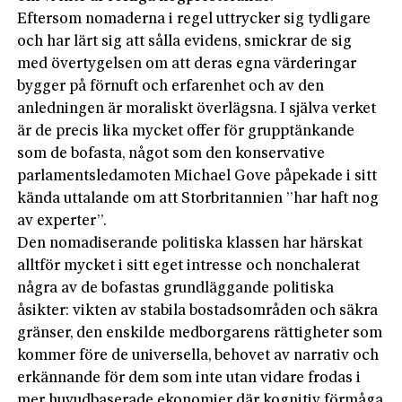
Eftersom nomaderna i regel uttrycker sig tydligare
och har lärt sig att sålla evidens, smickrar de sig
med övertygelsen om att deras egna värderingar
bygger på förnuft och erfarenhet och av den
anledningen är moraliskt överlägsna. I själva verket
är de precis lika mycket offer för grupptänkande
som de bofasta, något som den konservative
parlamentsledamoten Michael Gove påpekade i sitt
kända uttalande om att Storbritannien ”har haft nog
av experter”.
Den nomadiserande politiska klassen har härskat
alltför mycket i sitt eget intresse och nonchalerat
några av de bofastas grundläggande politiska
åsikter: vikten av stabila bostadsområden och säkra
gränser, den enskilde medborgarens rättigheter som
kommer före de universella, behovet av narrativ och
erkännande för dem som inte utan vidare frodas i
mer huvudbaserade ekonomier där kognitiv förmåga