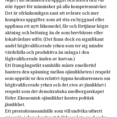
Nöjet i att bemästra en uppgift och utföra den väl
står öppet för människor på alla kompetensnivåer.
Det är ofrånkomligen sant att svårare och mer
komplexa uppgifter, som att rita en byggnad eller
uppfinna ett nytt läkemedel, får och förtjänar högre
aktning och belöning än de som brevbärare eller
lokalvårdare utför. (Det finns dock en signifikant
andel högkvalificerade yrken som ter sig mindre
värdefulla och produktiva än många i den
lågkvalificerade änden av kurvan.)
Ett framgångsrikt samhälle måste emellertid
hantera den spänning mellan ojämlikheten i respekt
som uppstår ur den relativt öppna konkurrensen om
högkvalificerade yrken och det etos av jämlikhet i
respekt som det demokratiska medborgarskapet
föder. Ekonomisk ojämlikhet kontra politisk
jämlikhet.
Ett prestationssamhälle som vill undvika utbrett