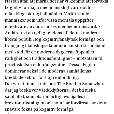
Nästan utan att märka det har vi kommit att förväxla
kognitiv förmåga med mänskligt värde och
mänskliga bidrag i allmänhet. Varför skulle
människor som utför vissa mentala uppgifter
effektivare än andra anses mer beundransvärda?
Ändå ser vi en tydlig tendens till detta i modern
liberal politik. Hög kognitiv/analytisk förmåga och
framgång i kunskapsekonomin har starkt samband
med stöd för de moderna dygderna öppenhet,
rörlighet och traditionsfientlighet – motsatsen till
provinsialism och trångsynthet. Dessa dygder
dominerar också i de moderna samhällenas
breddade sektor för högre utbildning.
Det var ett tema i min bok The Road to Somewhere
där jag beskriver värdeklyftorna i det brittiska
samhället, som obarmhärtigt avslöjades i
brexitomröstningen och som har förvärrats av detta
snävare fokus på kognitiv förmåga.