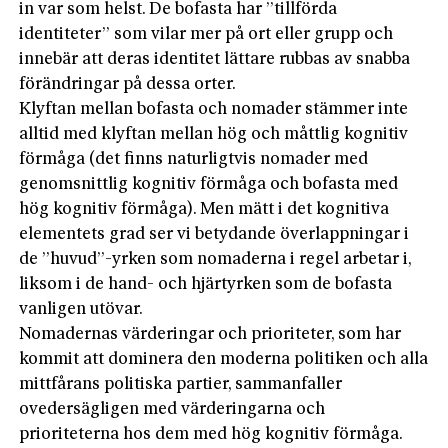
in var som helst. De bofasta har ”tillförda
identiteter” som vilar mer på ort eller grupp och
innebär att deras identitet lättare rubbas av snabba
förändringar på dessa orter.
Klyftan mellan bofasta och nomader stämmer inte
alltid med klyftan mellan hög och måttlig kognitiv
förmåga (det finns naturligtvis nomader med
genomsnittlig kognitiv förmåga och bofasta med
hög kognitiv förmåga). Men mätt i det kognitiva
elementets grad ser vi betydande överlappningar i
de ”huvud”-yrken som nomaderna i regel arbetar i,
liksom i de hand- och hjärtyrken som de bofasta
vanligen utövar.
Nomadernas värderingar och prioriteter, som har
kommit att dominera den moderna politiken och alla
mittfårans politiska partier, sammanfaller
ovedersägligen med värderingarna och
prioriteterna hos dem med hög kognitiv förmåga.