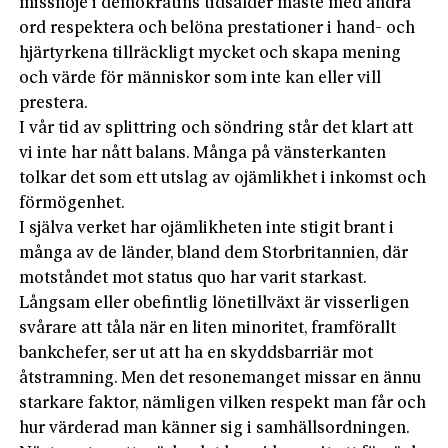
missnöje i demokratins tidsålder måste med andra
ord respektera och belöna prestationer i hand- och
hjärtyrkena tillräckligt mycket och skapa mening
och värde för människor som inte kan eller vill
prestera.
I vår tid av splittring och söndring står det klart att
vi inte har nått balans. Många på vänsterkanten
tolkar det som ett utslag av ojämlikhet i inkomst och
förmögenhet.
I själva verket har ojämlikheten inte stigit brant i
många av de länder, bland dem Storbritannien, där
motståndet mot status quo har varit starkast.
Långsam eller obefintlig lönetillväxt är visserligen
svårare att tåla när en liten minoritet, framförallt
bankchefer, ser ut att ha en skyddsbarriär mot
åtstramning. Men det resonemanget missar en ännu
starkare faktor, nämligen vilken respekt man får och
hur värderad man känner sig i samhällsordningen.