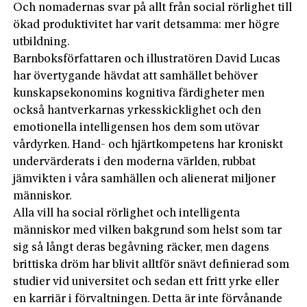
Och nomadernas svar på allt från social rörlighet till
ökad produktivitet har varit detsamma: mer högre
utbildning.
Barnboksförfattaren och illustratören David Lucas
har övertygande hävdat att samhället behöver
kunskapsekonomins kognitiva färdigheter men
också hantverkarnas yrkesskicklighet och den
emotionella intelligensen hos dem som utövar
vårdyrken. Hand- och hjärtkompetens har kroniskt
undervärderats i den moderna världen, rubbat
jämvikten i våra samhällen och alienerat miljoner
människor.
Alla vill ha social rörlighet och intelligenta
människor med vilken bakgrund som helst som tar
sig så långt deras begåvning räcker, men dagens
brittiska dröm har blivit alltför snävt definierad som
studier vid universitet och sedan ett fritt yrke eller
en karriär i förvaltningen. Detta är inte förvånande