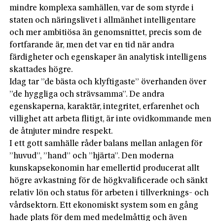
mindre komplexa samhällen, var de som styrde i
staten och näringslivet i allmänhet intelligentare
och mer ambitiösa än genomsnittet, precis som de
fortfarande är, men det var en tid när andra
färdigheter och egenskaper än analytisk intelligens
skattades högre.
Idag tar ”de bästa och klyftigaste” överhanden över
”de hyggliga och strävsamma”. De andra
egenskaperna, karaktär, integritet, erfarenhet och
villighet att arbeta flitigt, är inte ovidkommande men
de åtnjuter mindre respekt.
I ett gott samhälle råder balans mellan anlagen för
”huvud”, ”hand” och ”hjärta”. Den moderna
kunskapsekonomin har emellertid producerat allt
högre avkastning för de högkvalificerade och sänkt
relativ lön och status för arbeten i tillverknings- och
vårdsektorn. Ett ekonomiskt system som en gång
hade plats för dem med medelmåttig och även