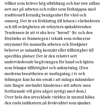
villkor som kräver hög utbildning och har inte sällan
sett ner på arbeten och roller som förknippas med
traditionell kvinnlig benägenhet för vård och
omsorg. Det är en förklaring till krisen i vårdsektorn
och till svårigheten att rekrytera sjuksköterskor.
Tendensen är att vi ska leva ”huvud”-liv, och den
förstärks av framstegen i teknik som reducerar
utrymmet för manuella arbeten och förskjuter
behovet av mänsklig kontakt eller tillhörighet till
specifika platser. Det är den relativt sett
undervärderade begåvningen för hand och hjärta
som främjar tillhörighet och anknytning. (Den
moderna besattheten av matlagning, i tv och
tidningar, kan ha sin orsak i att många människor
inte längre använder händerna i sitt arbete men
fortfarande vill göra något nyttigt med dem.)
Över hela den utvecklade världen är mental hälsa
den enda indikatorn på livskvalitet som sjunker.