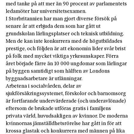
med tanke på att mer än 90 procent av parlamentets
ledamöter har universitetsexamen.
I Storbritannien har man gjort diverse försök på
senare år att erbjuda dem som har gått ut
grundskolan lärlingsplatser och teknisk utbildning.
Men de kan inte konkurrera med de högutbildades
prestige, och följden är att ekonomin lider svår brist
på folk med mycket viktiga yrkesunskaper. Förra
året började färre än 10 000 ungdomar som lärlingar
på byggen samtidigt som hälften av Londons
byggnadsarbetare är utlänningar.
Arbetena i socialvården, delar av
sjukförsäkringssystemet, förskolor och barnomsorg
är fortfarande undervärderade (och underavlönade)
eftersom de brukade utföras gratis i familjens
privata värld, huvudsakligen av kvinnor. De moderna
kvinnornas jämställdhetsrörelse har gått in för att
krossa glastak och konkurrera med männen på lika