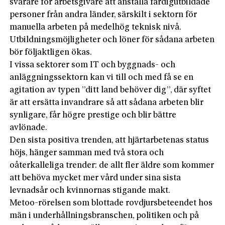
svårare för arbetsgivare att anställa färdigutbildade
personer från andra länder, särskilt i sektorn för
manuella arbeten på medelhög teknisk nivå.
Utbildningsmöjligheter och löner för sådana arbeten
bör följaktligen ökas.
I vissa sektorer som IT och byggnads- och
anläggningssektorn kan vi till och med få se en
agitation av typen ”ditt land behöver dig”, där syftet
är att ersätta invandrare så att sådana arbeten blir
synligare, får högre prestige och blir bättre
avlönade.
Den sista positiva trenden, att hjärtarbetenas status
höjs, hänger samman med två stora och
oåterkalleliga trender: de allt fler äldre som kommer
att behöva mycket mer vård under sina sista
levnadsår och kvinnornas stigande makt.
Metoo-rörelsen som blottade rovdjursbeteendet hos
män i underhållningsbranschen, politiken och på