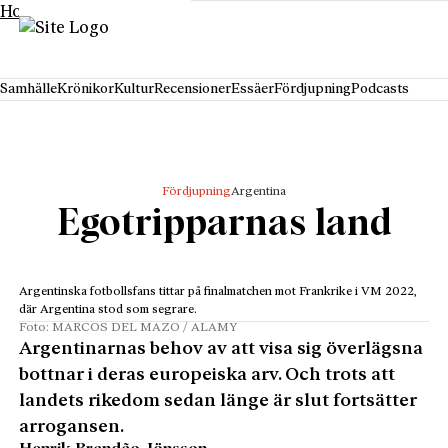
Hoppa till innehåll
Samhälle
Krönikor
Kultur
Recensioner
Essäer
Fördjupning
Podcasts
Fördjupning
Argentina
Egotripparnas land
Argentinska fotbollsfans tittar på finalmatchen mot Frankrike i VM 2022,
där Argentina stod som segrare.
Foto: MARCOS DEL MAZO / ALAMY
Argentinarnas behov av att visa sig överlägsna
bottnar i deras europeiska arv. Och trots att
landets rikedom sedan länge är slut fortsätter
arrogansen.