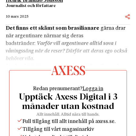
Henrik Brandão Jönsson
Journalist och författare
10 mars 2025
Det finns ett skämt som brasilianare
gärna drar
när argentinare närmar sig deras
badstränder:
Varför vill argentinare alltid sova i
våningssäng när de reser? Därför att deras ego också
behöver vila.
Jag har hört vitsen ett otal gånger i Brasilien och
själv berättat den för vänner i Argentina.
Det
stämmer
, svarar de skämtsamt.
Vårt ego är inte av
Redan prenumerant?
Logga in
Guds nåde.
Upptäck Axess Digital i 3
När jag var i Buenos Aires i slutet av förra året drog
en av mina argentinska vänner ett skämt jag faktiskt
månader utan kostnad
inte hade hört tidigare:
Vilket är det snabbaste sättet
Allt innehåll. Alltid nära till hands.
att bli rik på? Att köpa en argentinare för vad han är
Full tillgång till allt innehåll på axess.se.
värd – och sälja honom för vad han tror han är värd.
Tillgång till vårt magasinarkiv
Den argentinska självbilden bottnar i att landet