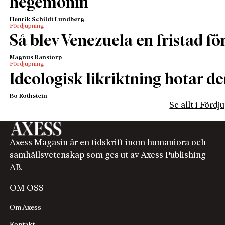
hegemonin
Henrik Schildt Lundberg
Fördjupning
Så blev Venezuela en fristad fö
Magnus Ranstorp
Fördjupning
Ideologisk likriktning hotar de
Bo Rothstein
Se allt i Förd
Axess Magasin är en tidskrift inom humaniora och
samhällsvetenskap som ges ut av Axess Publishing
AB.
OM OSS
Om Axess