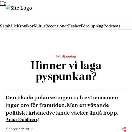
Hoppa till innehåll
Samhälle
Krönikor
Kultur
Recensioner
Essäer
Fördjupning
Podcasts
Fördjupning
Hinner vi laga
pyspunkan?
Den ökade polariseringen och extremismen
inger oro för framtiden. Men ett växande
politiskt krismedvetande väcker ändå hopp.
Anna Dahlberg
6 december 2017