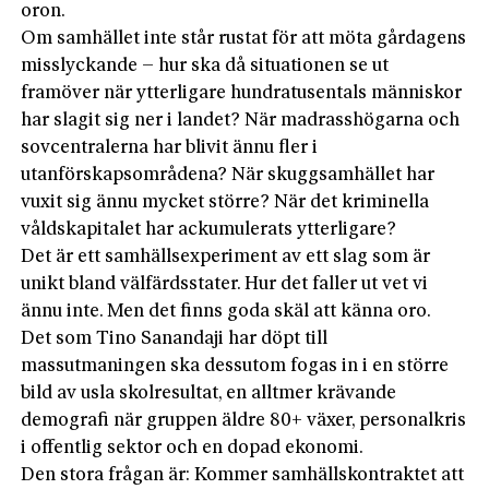
oron.
Om samhället inte står rustat för att möta gårdagens
misslyckande – hur ska då situationen se ut
framöver när ytterligare hundratusentals människor
har slagit sig ner i landet? När madrasshögarna och
sovcentralerna har blivit ännu fler i
utanförskapsområdena? När skuggsamhället har
vuxit sig ännu mycket större? När det kriminella
våldskapitalet har ackumulerats ytterligare?
Det är ett samhällsexperiment av ett slag som är
unikt bland välfärdsstater. Hur det faller ut vet vi
ännu inte. Men det finns goda skäl att känna oro.
Det som Tino Sanandaji har döpt till
massutmaningen ska dessutom fogas in i en större
bild av usla skolresultat, en alltmer krävande
demografi när gruppen äldre 80+ växer, personalkris
i offentlig sektor och en dopad ekonomi.
Den stora frågan är: Kommer samhällskontraktet att