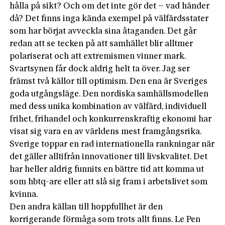
hålla på sikt? Och om det inte gör det – vad händer
då? Det finns inga kända exempel på välfärdsstater
som har börjat avveckla sina åtaganden. Det går
redan att se tecken på att samhället blir alltmer
polariserat och att extremismen vinner mark.
Svartsynen får dock aldrig helt ta över. Jag ser
främst två källor till optimism. Den ena är Sveriges
goda utgångsläge. Den nordiska samhällsmodellen
med dess unika kombination av välfärd, individuell
frihet, frihandel och konkurrenskraftig ekonomi har
visat sig vara en av världens mest framgångsrika.
Sverige toppar en rad internationella rankningar när
det gäller alltifrån innovationer till livskvalitet. Det
har heller aldrig funnits en bättre tid att komma ut
som hbtq-are eller att slå sig fram i arbetslivet som
kvinna.
Den andra källan till hoppfullhet är den
korrigerande förmåga som trots allt finns. Le Pen