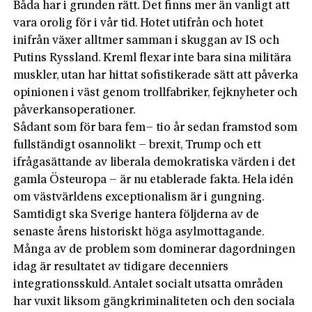
Båda har i grunden rätt. Det finns mer än vanligt att
vara orolig för i vår tid. Hotet utifrån och hotet
inifrån växer alltmer samman i skuggan av IS och
Putins Ryssland. Kreml flexar inte bara sina militära
muskler, utan har hittat sofistikerade sätt att påverka
opinionen i väst genom trollfabriker, fejknyheter och
påverkansoperationer.
Sådant som för bara fem– tio år sedan framstod som
fullständigt osannolikt – brexit, Trump och ett
ifrågasättande av liberala demokratiska värden i det
gamla Östeuropa – är nu etablerade fakta. Hela idén
om västvärldens exceptionalism är i gungning.
Samtidigt ska Sverige hantera följderna av de
senaste årens historiskt höga asylmottagande.
Många av de problem som dominerar dagordningen
idag är resultatet av tidigare decenniers
integrationsskuld. Antalet socialt utsatta områden
har vuxit liksom gängkriminaliteten och den sociala