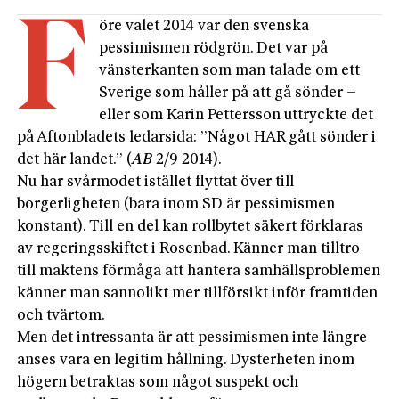
F
öre valet 2014 var den svenska
pessimismen rödgrön. Det var på
vänsterkanten som man talade om ett
Sverige som håller på att gå sönder –
eller som Karin Pettersson uttryckte det
på Aftonbladets ledarsida: ”Något HAR gått sönder i
det här landet.” (
AB
2/9 2014).
Nu har svårmodet istället flyttat över till
borgerligheten (bara inom SD är pessimismen
konstant). Till en del kan rollbytet säkert förklaras
av regeringsskiftet i Rosenbad. Känner man tilltro
till maktens förmåga att hantera samhällsproblemen
känner man sannolikt mer tillförsikt inför framtiden
och tvärtom.
Men det intressanta är att pessimismen inte längre
anses vara en legitim hållning. Dysterheten inom
högern betraktas som något suspekt och