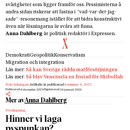
svårigheter som ligger framför oss. Pessimisterna å
andra sidan riskerar att fastna i ”vad-var-det-jag-
sade”-resonemang istället för att bidra konstruktivt
även när lösningarna är svåra att finna.
Anna Dahlberg
är politisk redaktör i Expressen.
Demokrati
Geopolitik
Konservatism
Migration och integration
Läs mer:
Så kan Sverige rädda matförsörjningen
Läs mer:
Så blev Venezuela en fristad för Hizbollah
Från tidningen:
Artikeln är publicerad i
nummer 9, 2017
.
Publicerad:
Uppdaterad:
6 december 2017
16 januari 2026
Mer av
Anna Dahlberg
Fördjupning
Hinner vi laga
pyspunkan?