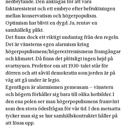
nedbrytande. Den anklagas för att vara
faktaresistent och ett embryo efter befruktningen
mellan konservatism och högerpopulism.
Optimism har blivit en dygd. Ja, rentav en
samhällelig plikt.
Det finns dock ett viktigt undantag från den regeln.
Det är vänsterns egen alarmism kring
högerpopulismens/högerextremismens framgångar
och klimatet. Då finns det plötsligt ingen hejd på
svartsynen. Profetior om att 1930-talet står för
dörren och att såväl demokratin som jorden är på
väg att gå under är legio.
Egentligen är alarmismen gemensam – vänstern
och högern förhåller sig bara till olika hotbilder. I
den ena polen ser man högerpopulismens framväxt
som den stora ödesfrågan för vår tid. I den motsatta
tycker man sig se hur samhällskontraktet håller på
att lösas upp.