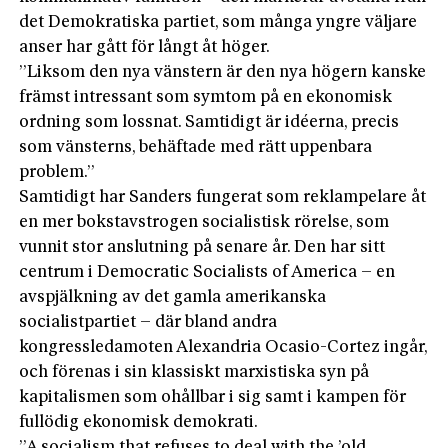
det Demokratiska partiet, som många yngre väljare
anser har gått för långt åt höger.
”Liksom den nya vänstern är den nya högern kanske
främst intressant som symtom på en ekonomisk
ordning som lossnat. Samtidigt är idéerna, precis
som vänsterns, behäftade med rätt uppenbara
problem.”
Samtidigt har Sanders fungerat som reklampelare åt
en mer bokstavstrogen socialistisk rörelse, som
vunnit stor anslutning på senare år. Den har sitt
centrum i Democratic Socialists of America – en
avspjälkning av det gamla amerikanska
socialistpartiet – där bland andra
kongressledamoten Alexandria Ocasio-Cortez ingår,
och förenas i sin klassiskt marxistiska syn på
kapitalismen som ohållbar i sig samt i kampen för
fullödig ekonomisk demokrati.
”A socialism that refuses to deal with the ’old