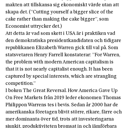
makten att tillskansa sig ekonomiskt värde utan att
skapa det. (”Cutting yourself a bigger slice of the
cake rather than making the cake bigger”, som
Economist uttrycker det.)
Att detta är vad som skett i USA är i praktiken vad
den demokratiska presidentkandidaten och tidigare
republikanen Elizabeth Warren gick till val på. Som
statsvetaren Henry Farrell konstaterar: ”For Warren,
the problem with modern American capitalism is
that it is not nearly capitalist enough. It has been
captured by special interests, which are strangling
competition.”
I boken The Great Reversal. How America Gave Up
On Free Markets från 2019 leder ekonomen Thomas
Philippon Warrens tes i bevis. Sedan år 2000 har de
amerikanska företagen blivit större, rikare, färre och
mer dominanta över tid, trots att investeringarna
sjunkit, produktiviteten bromsat in och jämförbara