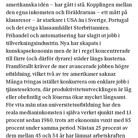
amerikanska idén – har gått i stå. Kopplingen mellan
den egna inkomsten och föräldrarnas – ett mått på
klassresor – är starkare i USA än i Sverige, Portugal
och det eviga klassamhället Storbritannien.
Frihandel och automatisering har slagit ut jobb i
tillverkningsindustrin. Nya har skapats i
kunskapsekonomin men de är i regel koncentrerade
till färre (och därför dyrare) städer längs kusterna.
Framförallt kräver de mer avancerade jobben högre
utbildning, vilket två av tre amerikaner saknar.
Många tvingas istället konkurrera om enklare jobb i
tjänstesektorn, där produktivitetsutvecklingen är låg
eller obefintlig och lönerna ökar mycket långsamt.
För vita män utan universitetsutbildning har den
reala medianinkomsten i själva verket sjunkit med 13
procent sedan 1980, trots att ekonomin vuxit med 85
procent under samma period. Nästan 25 procent av
dem mellan 45 och 54 år har lämnat arbetskraften