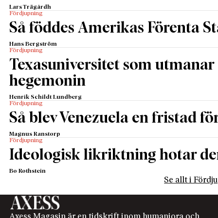
Lars Trägårdh
Fördjupning
Så föddes Amerikas Förenta St
Hans Bergström
Fördjupning
Texasuniversitet som utmanar 
hegemonin
Henrik Schildt Lundberg
Fördjupning
Så blev Venezuela en fristad fö
Magnus Ranstorp
Fördjupning
Ideologisk likriktning hotar de
Bo Rothstein
Se allt i Förd
Axess Magasin är en tidskrift inom humaniora och