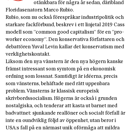
otänkbara för några år sedan, däribland
Floridasenatorn Marco Rubio.
Rubio, som nu också förespråkar industripolitik och
starkare fackförbund, beskrev i ett linjetal 2019 Cass
modell som ”common good capitalism” för en ”pro-
worker economy”. Den konservativa författaren och
debattören Yuval Levin kallar det konservatism med
verklighetskontakt.
Liksom den nya vänstern är den nya högern kanske
främst intressant som symtom på en ekonomisk
ordning som lossnat. Samtidigt är idéerna, precis
som vänsterns, behäftade med rätt uppenbara
problem. Vänsterns är klassisk europeisk
skrivbordssocialism. Högerns är också i grunden
nostalgiska, och tenderar att kasta ut barnet med
badvattnet: sjunkande reallöner och socialt förfall är
inte en oundviklig följd av öppenhet, utan beror i
USA:s fall på en närmast unik oförmåga att mildra