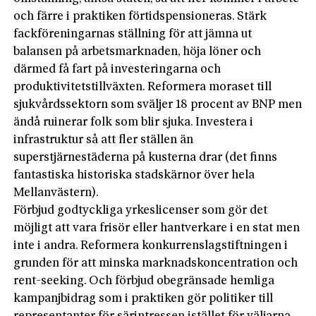
och färre i praktiken förtidspensioneras. Stärk
fackföreningarnas ställning för att jämna ut
balansen på arbetsmarknaden, höja löner och
därmed få fart på investeringarna och
produktivitetstillväxten. Reformera moraset till
sjukvårdssektorn som sväljer 18 procent av BNP men
ändå ruinerar folk som blir sjuka. Investera i
infrastruktur så att fler ställen än
superstjärnestäderna på kusterna drar (det finns
fantastiska historiska stadskärnor över hela
Mellanvästern).
Förbjud godtyckliga yrkeslicenser som gör det
möjligt att vara frisör eller hantverkare i en stat men
inte i andra. Reformera konkurrenslagstiftningen i
grunden för att minska marknadskoncentration och
rent-seeking. Och förbjud obegränsade hemliga
kampanjbidrag som i praktiken gör politiker till