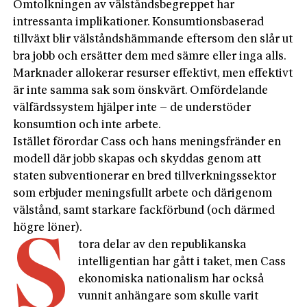
Omtolkningen av välståndsbegreppet har
intressanta implikationer. Konsumtionsbaserad
tillväxt blir välståndshämmande eftersom den slår ut
bra jobb och ersätter dem med sämre eller inga alls.
Marknader allokerar resurser effektivt, men effektivt
är inte samma sak som önskvärt. Omfördelande
välfärdssystem hjälper inte – de understöder
konsumtion och inte arbete.
Istället förordar Cass och hans meningsfränder en
modell där jobb skapas och skyddas genom att
staten subventionerar en bred tillverkningssektor
som erbjuder meningsfullt arbete och därigenom
välstånd, samt starkare fackförbund (och därmed
högre löner).
S
tora delar av den republikanska
intelligentian har gått i taket, men Cass
ekonomiska nationalism har också
vunnit anhängare som skulle varit