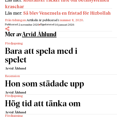
Läs mer:
Kontanter räcker inte om betalsystemen
kraschar
Läs mer:
Så blev Venezuela en fristad för Hizbollah
Från tidningen:
Artikeln är publicerad i
nummer 8, 2020
.
Publicerad:
Uppdaterad:
2 november 2020
16 januari 2026
Mer av
Arvid Åhlund
Fördjupning
Bara att spela med i
spelet
Arvid Åhlund
Recension
Hon som städade upp
Arvid Åhlund
Fördjupning
Hög tid att tänka om
Arvid Åhlund
Fördjupning