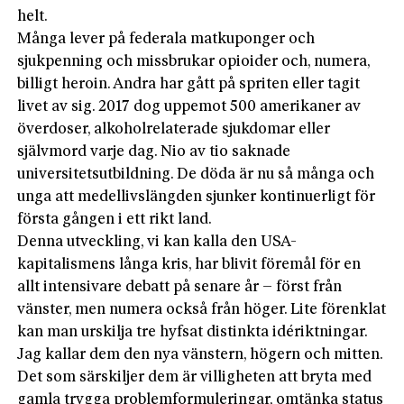
helt.
Många lever på federala matkuponger och
sjukpenning och missbrukar opioider och, numera,
billigt heroin. Andra har gått på spriten eller tagit
livet av sig. 2017 dog uppemot 500 amerikaner av
överdoser, alkoholrelaterade sjukdomar eller
självmord varje dag. Nio av tio saknade
universitetsutbildning. De döda är nu så många och
unga att medellivslängden sjunker kontinuerligt för
första gången i ett rikt land.
Denna utveckling, vi kan kalla den USA-
kapitalismens långa kris, har blivit föremål för en
allt intensivare debatt på senare år – först från
vänster, men numera också från höger. Lite förenklat
kan man urskilja tre hyfsat distinkta idériktningar.
Jag kallar dem den nya vänstern, högern och mitten.
Det som särskiljer dem är villigheten att bryta med
gamla trygga problemformuleringar, omtänka status