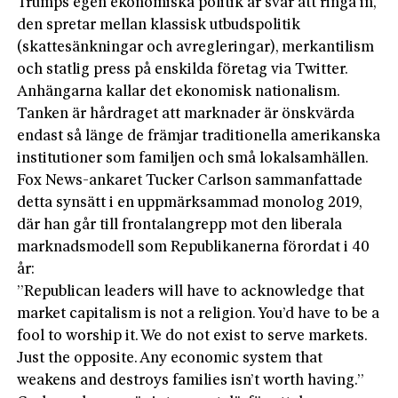
Trumps egen ekonomiska politik är svår att ringa in,
den spretar mellan klassisk utbudspolitik
(skattesänkningar och avregleringar), merkantilism
och statlig press på enskilda företag via Twitter.
Anhängarna kallar det ekonomisk nationalism.
Tanken är hårdraget att marknader är önskvärda
endast så länge de främjar traditionella amerikanska
institutioner som familjen och små lokalsamhällen.
Fox News-ankaret Tucker Carlson sammanfattade
detta synsätt i en uppmärksammad monolog 2019,
där han går till frontalangrepp mot den liberala
marknadsmodell som Republikanerna förordat i 40
år:
”Republican leaders will have to ac­knowledge that
market capitalism is not a religion. You’d have to be a
fool to worship it. We do not exist to serve markets.
Just the opposite. Any economic system that
weakens and destroys families isn’t worth having.”