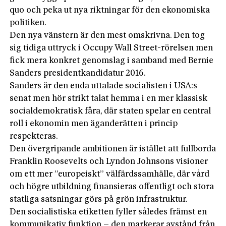
quo och peka ut nya riktningar för den ekonomiska
politiken.
Den nya vänstern är den mest omskrivna. Den tog
sig tidiga uttryck i Occupy Wall Street-rörelsen men
fick mera konkret genomslag i samband med Bernie
Sanders presidentkandidatur 2016.
Sanders är den enda uttalade socialisten i USA:s
senat men hör strikt talat hemma i en mer klassisk
socialdemokratisk fåra, där staten spelar en central
roll i ekonomin men äganderätten i princip
respekteras.
Den övergripande ambitionen är istället att fullborda
Franklin Roosevelts och Lyndon Johnsons visioner
om ett mer ”europeiskt” välfärdssamhälle, där vård
och högre utbildning finansieras offentligt och stora
statliga satsningar görs på grön infrastruktur.
Den socialistiska etiketten fyller således främst en
kommunikativ funktion – den markerar avstånd från