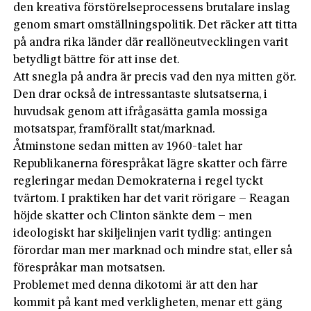
den kreativa förstörelseprocessens brutalare inslag
genom smart omställningspolitik. Det räcker att titta
på andra rika länder där reallöneutvecklingen varit
betydligt bättre för att inse det.
Att snegla på andra är precis vad den nya mitten gör.
Den drar också de intressantaste slutsatserna, i
huvudsak genom att ifrågasätta gamla mossiga
motsatspar, framförallt stat/marknad.
Åtminstone sedan mitten av 1960-talet har
Republikanerna förespråkat lägre skatter och färre
regleringar medan Demokraterna i regel tyckt
tvärtom. I praktiken har det varit rörigare – ­Reagan
höjde skatter och Clinton sänkte dem – men
ideologiskt har skiljelinjen varit tydlig: antingen
förordar man mer marknad och mindre stat, eller så
förespråkar man motsatsen.
Problemet med denna dikotomi är att den har
kommit på kant med verkligheten, menar ett gäng