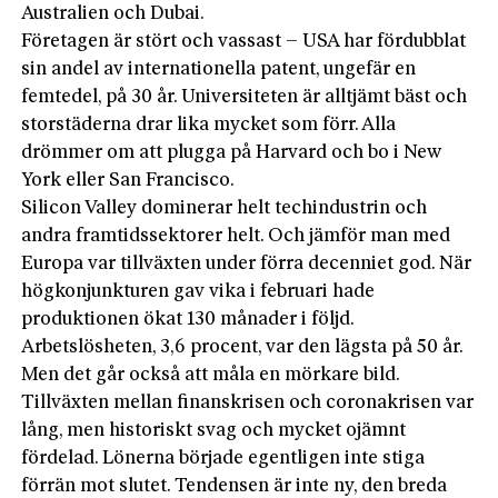
Australien och Dubai.
Företagen är stört och vassast – USA har fördubblat
sin andel av internationella patent, ungefär en
femtedel, på 30 år. Universiteten är alltjämt bäst och
storstäderna drar lika mycket som förr. Alla
drömmer om att plugga på Harvard och bo i New
York eller San Francisco.
Silicon Valley dominerar helt techindustrin och
andra framtidssektorer helt. Och jämför man med
Europa var tillväxten under förra decenniet god. När
högkonjunkturen gav vika i februari hade
produktionen ökat 130 månader i följd.
Arbetslösheten, 3,6 procent, var den lägsta på 50 år.
Men det går också att måla en mörkare bild.
Tillväxten mellan finanskrisen och coronakrisen var
lång, men historiskt svag och mycket ojämnt
fördelad. Lönerna började egentligen inte stiga
förrän mot slutet. Tendensen är inte ny, den breda