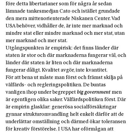
före detta libertarianer som för några år sedan
lämnade tanke­smedjan Cato och istället grundade
den mera mittenorienterade Niskanen Center. Vad
USA behöver, vidhåller de, är inte mer marknad och
mindre stat eller mindre marknad och mer stat, utan
mer marknad och mer stat.
Utgångspunkten är empirisk: det finns länder där
staten är stor och där marknaderna fungerar väl, och
länder där staten är liten och där marknaderna
fungerar dåligt. Kvalitet avgör, inte kvantitet.
För att bena ut måste man först och främst skilja på
välfärds- och regleringspolitiken. De buntas
vanligen ihop under begreppet
big government
men
är egentligen olika saker. Välfärdspolitiken först. Där
är empirin glasklar: generösa socialförsäkringar
gynnar strukturomvandling helt enkelt därför att de
underlättar omställning och därmed ökar toleransen
för kreativ förstörelse. I USA har oförmågan att