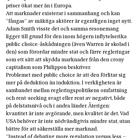
priser ökat mer än i Europa.
Att marknader existerar i sammanhang och kan
”fångas” av mäktiga aktörer är egentligen inget nytt.
Adam Smith visste det och samma resonemang
ligger till grund för den inom högern inflytelserika
public choice-åskådningen (även Warren är skolad i
den) som förordar mindre stat och färre regleringar
som ett sätt att skydda marknader från den crony
capitalism som Philippon beskriver.
Problemet med public choice är att den förlitar sig
mer på deduktion än induktion. I verkligheten är
sambandet mellan regleringspolitikens omfattning
och rent-seeking svagt eller rent av negativt, både
på delstatsnivå och i andra länder. Återigen:
kvantitet är inte avgörande, men kvalitet är det. Vad
USA behöver är inte nödvändigtvis mindre stat, utan
bättre för att säkerställa mer marknad.
”Instead of debating more regulation versus less –