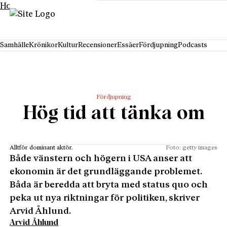
Hoppa till innehåll
Samhälle
Krönikor
Kultur
Recensioner
Essäer
Fördjupning
Podcasts
Fördjupning
Hög tid att tänka om
Alltför dominant aktör.
Foto: getty images
Både vänstern och högern i USA anser att
ekonomin är det grund­läggande problemet.
Båda är beredda att bryta med status quo och
peka ut nya riktningar för politiken, skriver
Arvid Åhlund.
Arvid Åhlund