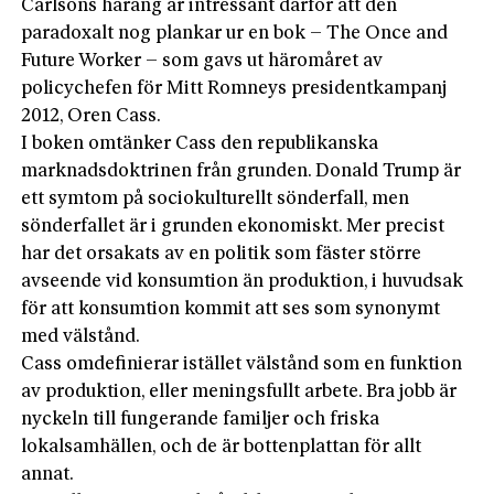
Carlsons harang är intressant därför att den
paradoxalt nog plankar ur en bok – The Once and
Future Worker – som gavs ut häromåret av
policychefen för Mitt Romneys presidentkampanj
2012, Oren Cass.
I boken omtänker Cass den republikanska
marknadsdoktrinen från grunden. Donald Trump är
ett symtom på sociokulturellt sönderfall, men
sönderfallet är i grunden ekonomiskt. Mer precist
har det orsakats av en politik som fäster större
avseende vid konsumtion än produktion, i huvudsak
för att konsumtion kommit att ses som synonymt
med välstånd.
Cass omdefinierar istället välstånd som en funktion
av produktion, eller meningsfullt arbete. Bra jobb är
nyckeln till fungerande familjer och friska
lokalsamhällen, och de är bottenplattan för allt
annat.