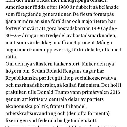
Men det finns också mer handgripliga orsaker.
Amerikaner födda efter 1980 är dubbelt så belånade
som föregående generationer. De flesta förutspås
tjäna mindre än sina föräldrar och majoriteten har
förtvivlat svårt att göra bostadskarriär. 1990 ägde ­
30–35- åringar en tredjedel av bostadsmarknaden,
mätt som värde. Idag är siffran 4 procent. Många
unga amerikaner upplever sig förfördelade, ofta med
rätta.
Om den nya vänstern tänker stort, tänker den nya
högern om. Sedan Ronald Reagans dagar har
Republikanska partiet gift ihop socialkonservativa
och marknadsliberaler, så kallad fusionism. Det höll i
praktiken tills Donald Trump vann primärvalen 2016
genom att kritisera centrala delar av partiets
ekonomiska politik, främst frihandel,
arbetskraftsinvandring och (den ofta förmenta)
fixeringen vad federala budgetunderskott.