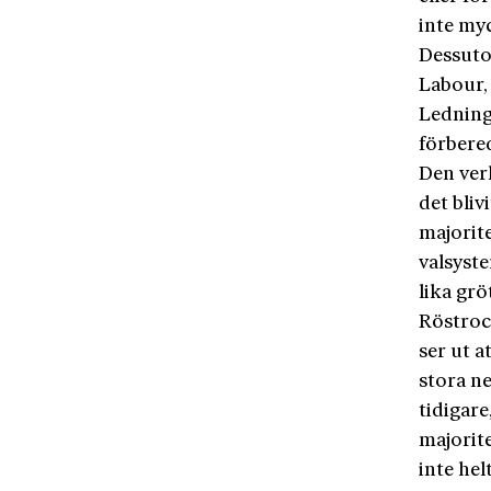
inte my
Dessuto
Labour,
Ledning
förbered
Den ver
det bliv
majorite
valsyste
lika grö
Röstroc
ser ut a
stora n
tidigare
majorite
inte hel