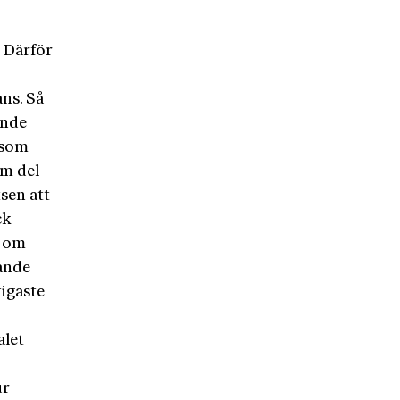
. Därför
ns. Så
ande
 som
im del
sen att
ck
e om
ande
tigaste
alet
ur