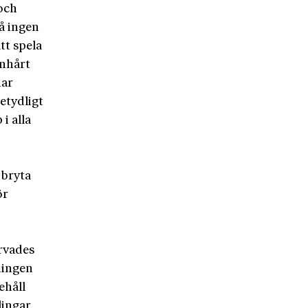
 och
å ingen
tt spela
nhårt
har
etydligt
i alla
a
 bryta
ör
rvades
ningen
ehåll
lingar