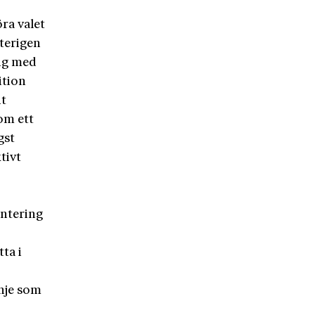
ra valet
återigen
ing med
ition
nt
om ett
gst
tivt
entering
ta i
inje som