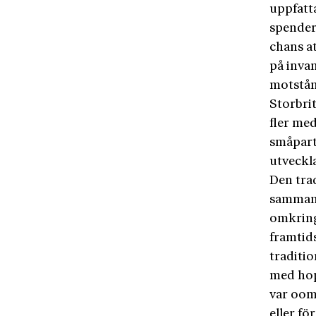
uppfatt
spender
chans at
på inva
motstån
Storbri
fler med
småpart
utveckla
Den trad
samman.
omkring
framtid
traditi
med hop
var oomt
eller f