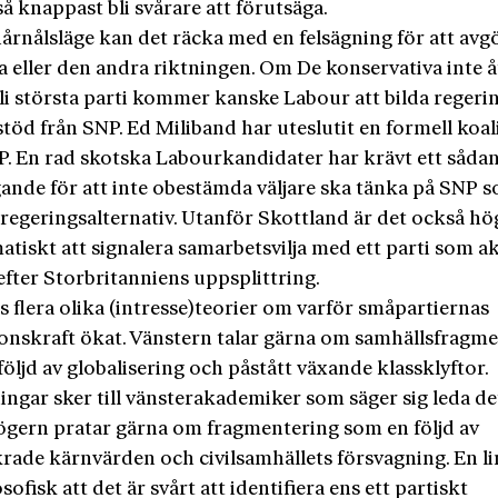
så knappast bli svårare att förutsäga.
hårnålsläge kan det räcka med en felsägning för att avgö
a eller den andra riktningen. Om De konservativa inte 
bli största parti kommer kanske Labour att bilda reger
stöd från SNP. Ed Miliband har uteslutit en formell koal
. En rad skotska Labourkandidater har krävt ett såda
gande för att inte obestämda väljare ska tänka på SNP s
 regeringsalternativ. Utanför Skottland är det också hö
tiskt att signalera samarbetsvilja med ett parti som ak
efter Storbritanniens uppsplittring.
s flera olika (intresse)teorier om varför småpartiernas
ionskraft ökat. Vänstern talar gärna om samhällsfragm
öljd av globalisering och påstått växande klassklyftor.
ngar sker till vänsterakademiker som säger sig leda det
Högern pratar gärna om fragmentering som en följd av
rade kärnvärden och civilsamhällets försvagning. En l
losofisk att det är svårt att identifiera ens ett partiskt