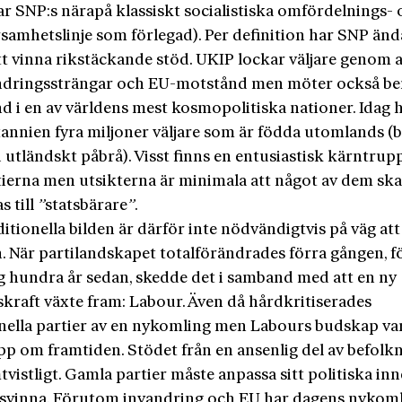
ar SNP:s närapå klassiskt socialistiska omfördelnings-
samhetslinje som förlegad). Per definition har SNP änd
t vinna rikstäckande stöd. UKIP lockar väljare genom a
ndringssträngar och EU-motstånd men möter också be
d i en av världens mest kosmopolitiska nationer. Idag 
tannien fyra miljoner väljare som är födda utomlands (b
 utländskt påbrå). Visst finns en entusiastisk kärntrupp 
ierna men utsikterna är minimala att något av dem sk
s till
”
statsbärare
”
.
itionella bilden är därför inte nödvändigtvis på väg att
 När partilandskapet totalförändrades förra gången, f
 hundra år sedan, skedde det i samband med att en ny
skraft växte fram: Labour. Även då hårdkritiserades
onella partier av en nykomling men Labours budskap va
p om framtiden. Stödet från en ansenlig del av befolk
vistligt. Gamla partier måste anpassa sitt politiska inn
örsvinna. Förutom invandring och EU har dagens nykom