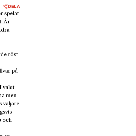
DELA
r spelat
t. År
ndra
rde röst
llvar på
 valet
rna men
 väljare
gsvis
p och