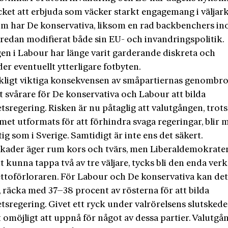
cket att erbjuda som väcker starkt engagemang i väljar
m har De konservativa, liksom en rad backbenchers i
 redan modifierat både sin EU- och invandringspolitik.
en i Labour har länge varit garderande diskreta och
er eventuellt ytterligare fotbyten.
kligt viktiga konsekvensen av småpartiernas genombrot
it svårare för De konservativa och Labour att bilda
tsregering. Risken är nu påtaglig att valutgången, trots
met utformats för att förhindra svaga regeringar, blir 
tig som i Sverige. Samtidigt är inte ens det säkert.
kader äger rum kors och tvärs, men Liberaldemokrate
tt kunna tappa två av tre väljare, tycks bli den enda verk
ettoförloraren. För Labour och De konservativa kan det
, räcka med 37–38 procent av rösterna för att bilda
tsregering. Givet ett ryck under valrörelsens slutskede
t omöjligt att uppnå för något av dessa partier. Valutg