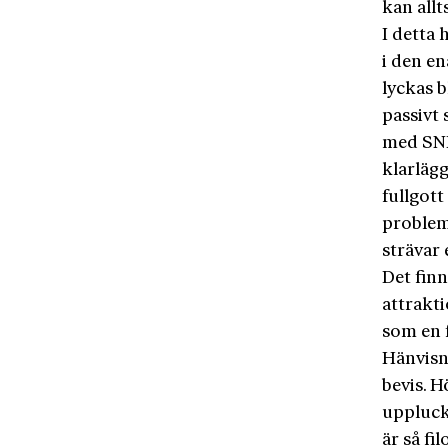
kan allt
I detta 
i den en
lyckas 
passivt 
med SNP
klarläg
fullgott
problema
strävar 
Det finn
attrakt
som en f
Hänvisni
bevis. 
uppluck
är så fi