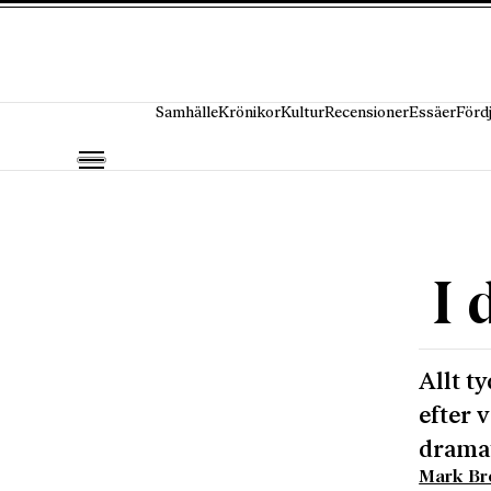
Hoppa till innehåll
Samhälle
Krönikor
Kultur
Recensioner
Essäer
Förd
I 
Allt t
efter 
dramat
Mark Bro