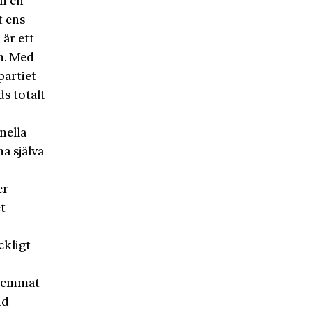
n en
t ens
 är ett
n. Med
partiet
s totalt
nella
a själva
er
t
ckligt
ilemmat
nd