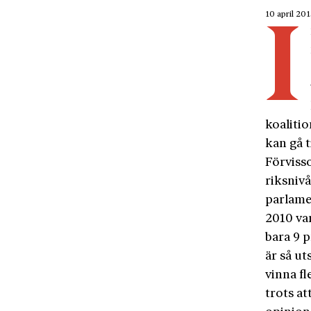
10 april 20
I
koalitio
kan gå t
Förvisso
riksnivå
parlamen
2010 va
bara 9 
är så u
vinna fl
trots at