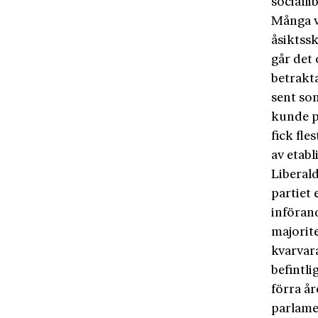
socialli
Många v
åsiktssk
går det
betrakt
sent so
kunde p
fick fle
av etabl
Liberal
partiet
införan
majorite
kvarvara
befintli
förra år
parlame