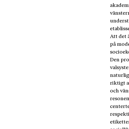
akademi
vänster
underst
etablis
Att det 
på mode
socioek
Den prog
valsyst
naturli
riktigt 
och väns
resonema
centerte
respekti
etikett