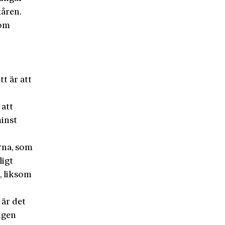
kåren.
nom
t är att
 att
minst
rna, som
ligt
, liksom
 är det
ången