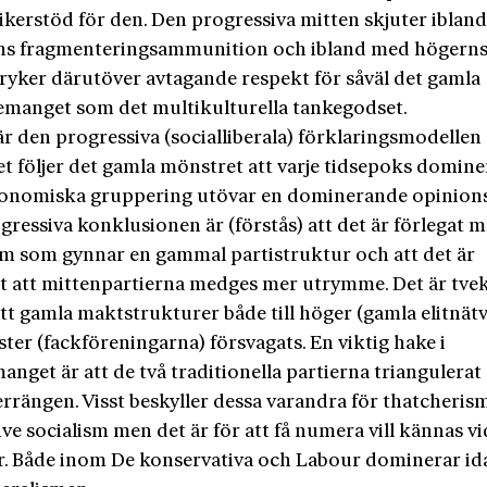
kerstöd för den. Den progressiva mitten skjuter iblan
ns fragmenteringsammunition och ibland med högern
ryker därutöver avtagande respekt för såväl det gamla
semanget som det multikulturella tankegodset.
är den progressiva (socialliberala) förklaringsmodellen
t följer det gamla mönstret att varje tidsepoks domin
onomiska gruppering utövar en dominerande opinion
ressiva konklusionen är (förstås) att det är förlegat m
em som gynnar en gammal partistruktur och att det är
gt att mittenpartierna medges mer utrymme. Det är tve
att gamla maktstrukturer både till höger (gamla elitnät
ter (fackföreningarna) försvagats. En viktig hake i
nget är att de två traditionella partierna triangulerat
rrängen. Visst beskyller dessa varandra för thatcheris
ve socialism men det är för att få numera vill kännas vi
er. Både inom De konservativa och Labour dominerar id