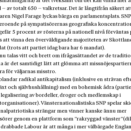
smätningarna) är det tveksamt om det kan vinna mer ä
 – av totalt 650 – valkretsar. Det är långtifrån säkert at
aren Nigel Farage lyckas bärga en parlamentsplats. SNP
 beroende på sympatisörernas geografiska koncentratio
efär 5 procent av rösterna på nationell nivå förväntas 
s att vinna den överväldigande majoriteten av Skottland
t (trots att partiet idag bara har 6 mandat).
nu talas vitt och brett om ifrågasättandet av de traditio
a är det samtidigt lätt att glömma att missnöjespartiern
ra för väljarnas misstro.
landar radikal antikapitalism (inklusive en strävan eft
växt och självhushållning) med en bohemisk ådra (partie
 legalisering av bordeller, droger och medlemskap i
torganisationer). Vänsternationalistiska SNP spelar ski
onalpatriotiska strängar men vinner kanske ännu mer
sörer genom en plattform som ”rakryggad vänster”(d
t drabbade Labour är att många i mer välbärgade Engla