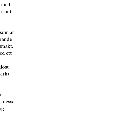
d med
s samt
 som är
erande
smakt.
ed ett
klöst
verk)
m
d dessa
ag