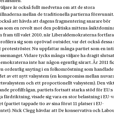
beralismen.
äljare är också fullt medvetna om att de stora
illnaderna mellan de traditionella partierna försvunnit
 också att hävda att dagens fragmentering snarare bör
as som en revolt mot den politiska mittens åsiktdomina
m fram till valet 2010, när Liberaldemokraterna fortfar
rofilera sig som oprövad outsider, var det också dessa
st proteströster. Nu uppfattar många partiet som en int
issemanget. Vidare tycks många väljare ha dragit slutsat
demokraterna inte har någon egentlig särart. År 2011 fi
 en ordentlig snyting i en folkomröstning som handlad
det av ett nytt valsystem (en kompromiss mellan nuvar
tsvalsystem och ett proportionellt valsystem). Den vik
nde profilfrågan, partiets fortsatt starka stöd för EU:s
ga färdriktning, visade sig vara en stor belastning i EU-v
et (partiet tappade tio av sina förut 11 platser i EU-
ntet). Nick Clegg hävdar att De konservativa och Labo