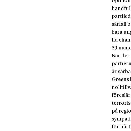
opinion
handfull
partiled
särfall
bara ung
ha chan
59 manda
När det 
partiern
är sårba
Greens b
nolltill
föreslår
terroris
på regi
sympati
för hår