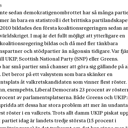
15
nte sedan demokratigenombrottet har så många partie
mer än bara en statistroll i det brittiska partilandskape
2010 bildades den första koalitionsregeringen sedan a
världskriget. I maj är det fullt möjligt att ytterligare en
koalitionsregering bildas och då med fler tänkbara
nspartner och stödpartier än någonsin tidigare. Var fjä
ill UKIP, Scottish National Party (SNP) eller Greens.
 har små partier små chanser att göra sig gällande på a
. Det beror på ett valsystem som bara skänker en
tsplats åt valkretskandidaten som vinner flest röster. I
nn, exempelvis, Liberal Democrats 23 procent av röste
procent av parlamentsplatserna. Både Greens och UKIP:s
tspridda att dessa har stora problem att mer än undanta
est röster i en valkrets. Trots allt damm UKIP piskat up
t partiet idag är landets tredje största (15 procent i