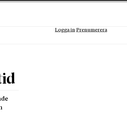
Logga in
Prenumerera
tid
nde
n