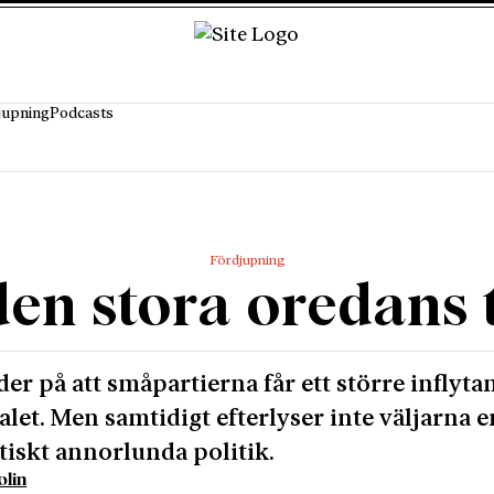
jupning
Podcasts
Fördjupning
den stora oredans 
yder på att småpartierna får ett större inflyta
valet. Men samtidigt efterlyser inte väljarna e
iskt annorlunda politik.
lin