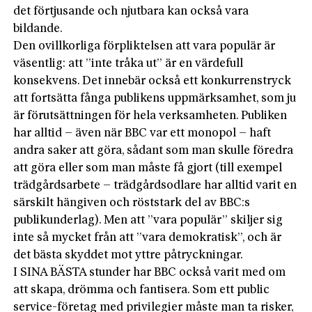
det förtjusande och njutbara kan också vara
bildande.
Den ovillkorliga förpliktelsen att vara populär är
väsentlig: att ”inte tråka ut” är en värdefull
konsekvens. Det innebär också ett konkurrenstryck
att fortsätta fånga publikens uppmärksamhet, som ju
är förutsättningen för hela verksamheten. Publiken
har alltid – även när BBC var ett monopol – haft
andra saker att göra, sådant som man skulle föredra
att göra eller som man måste få gjort (till exempel
trädgårdsarbete – trädgårdsodlare har alltid varit en
särskilt hängiven och röststark del av BBC:s
publikunderlag). Men att ”vara populär” skiljer sig
inte så mycket från att ”vara demokratisk”, och är
det bästa skyddet mot yttre påtryckningar.
I SINA BÄSTA stunder har BBC också varit med om
att skapa, drömma och fantisera. Som ett public
service-företag med privilegier måste man ta risker,