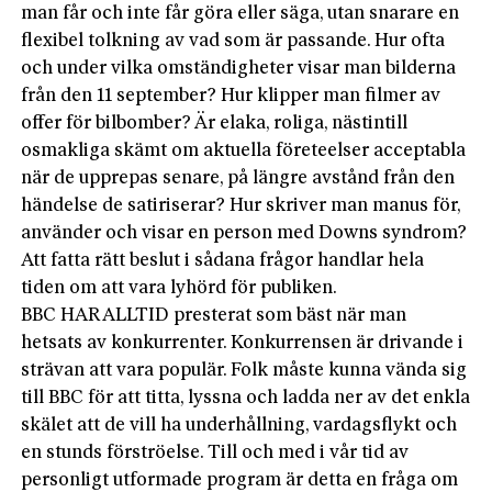
man får och inte får göra eller säga, utan snarare en
flexibel tolkning av vad som är passande. Hur ofta
och under vilka omständigheter visar man bilderna
från den 11 september? Hur klipper man filmer av
offer för bilbomber? Är elaka, roliga, nästintill
osmakliga skämt om aktuella företeelser acceptabla
när de upprepas senare, på längre avstånd från den
händelse de satiriserar? Hur skriver man manus för,
använder och visar en person med Downs syndrom?
Att fatta rätt beslut i sådana frågor handlar hela
tiden om att vara lyhörd för publiken.
BBC HAR ALLTID presterat som bäst när man
hetsats av konkurrenter. Konkurrensen är drivande i
strävan att vara populär. Folk måste kunna vända sig
till BBC för att titta, lyssna och ladda ner av det enkla
skälet att de vill ha underhållning, vardagsflykt och
en stunds förströelse. Till och med i vår tid av
personligt utformade program är detta en fråga om