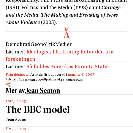
Responsibility. The Press and Broadcasting in Britain
(1981), Politics and the Media (1998) samt
Carnage
and the Media
.
The Making and Breaking of News
About Violence
(2005).
Demokrati
Geopolitik
Medier
Läs mer:
Ideologisk likriktning hotar den fria
forskningen
Läs mer:
Så föddes Amerikas Förenta Stater
Från tidningen:
Artikeln är publicerad i
nummer 8, 2007
.
Publicerad:
Uppdaterad:
16 januari 2009
16 januari 2026
Mer av
Jean Seaton
Fördjupning
The BBC model
Jean Seaton
Fördjupning