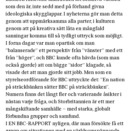
som den är, inte sedd med på förhand givna
ideologiska skygglappar. I nyheterna gör man detta
genom att uppmärksamma alla parter, i kulturen
genom att på kreativa sätt låta en mångfald
sanningar komma till så tydligt uttryck som möjligt.
I forna dagar var man opartisk om man
”balanserade” ett perspektiv från ”vänster” med ett
från ”höger”, och BBC kunde ofta hävda (som man
också gjorde) att om bägge ”sidor” klagade, så
visade det att man gjorde sitt jobb. Men som en
styrelseordförande för BBC uttryckte det: ”En nation
på sträckbänken sätter BBC på sträckbänken”.
Numera finns det långt fler och varierande åsikter i
nästan varje fråga, och Storbritannien är ett mer
mångskiftande samhälle – med starka, globalt
förbundna grupper och samfund.
I EN BBC-RAPPORT nyligen, där man försökte få ett