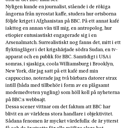
Nyligen kunde en journalist, stående i de rökiga
ångorna från nyrostat kaffe, studera hur ortsborna
följde kriget i Afghanistan på BBC. På ett annat kafé
iakttog en annan vän till mig, en antropolog, hur
etiopier entusiastiskt engagerade sig i en
Arsenalmatch. Surrealistiskt nog fanns det, mitt i ett
flyktingläger i det krigshärjade södra Sudan, en tv-
apparat och en publik för BBC. Samtidigt i USA i
somras, i sjaskiga, coola Williamsburg i Brooklyn,
New York, där jag satt på ett kafé med min
cappuccino, noterade jag två bärbara datorer strax
intill (båda med tillbehör i form av en plågsamt
modemedveten yngling) som höll koll på nyheterna
på BBC:s webbsajt.
Dessa scener vittnar om det faktum att BBC har
blivit en av världens stora handlare i objektivitet.
Sådana fenomen är mycket värdefulla: de är ytterst