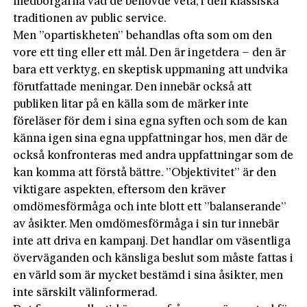
medborgarna vad de behövde veta, i den klassiska
traditionen av public service.
Men ”opartiskheten” behandlas ofta som om den
vore ett ting eller ett mål. Den är ingetdera – den är
bara ett verktyg, en skeptisk uppmaning att undvika
förutfattade meningar. Den innebär också att
publiken litar på en källa som de märker inte
föreläser för dem i sina egna syften och som de kan
känna igen sina egna uppfattningar hos, men där de
också konfronteras med andra uppfattningar som de
kan komma att förstå bättre. ”Objektivitet” är den
viktigare aspekten, eftersom den kräver
omdömesförmåga och inte blott ett ”balanserande”
av åsikter. Men omdömesförmåga i sin tur innebär
inte att driva en kampanj. Det handlar om väsentliga
överväganden och känsliga beslut som måste fattas i
en värld som är mycket bestämd i sina åsikter, men
inte särskilt välinformerad.