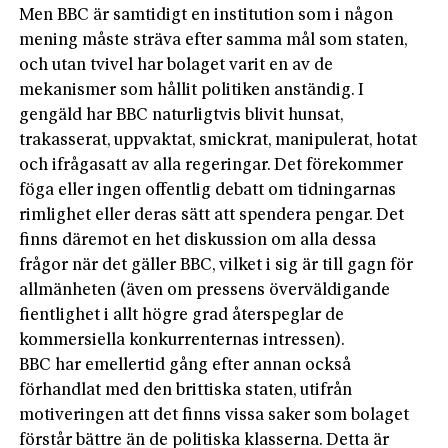
Men BBC är samtidigt en institution som i någon
mening måste sträva efter samma mål som staten,
och utan tvivel har bolaget varit en av de
mekanismer som hållit politiken anständig. I
gengäld har BBC naturligtvis blivit hunsat,
trakasserat, uppvaktat, smickrat, manipulerat, hotat
och ifrågasatt av alla regeringar. Det förekommer
föga eller ingen offentlig debatt om tidningarnas
rimlighet eller deras sätt att spendera pengar. Det
finns däremot en het diskussion om alla dessa
frågor när det gäller BBC, vilket i sig är till gagn för
allmänheten (även om pressens överväldigande
fientlighet i allt högre grad återspeglar de
kommersiella konkurrenternas intressen).
BBC har emellertid gång efter annan också
förhandlat med den brittiska staten, utifrån
motiveringen att det finns vissa saker som bolaget
förstår bättre än de politiska klasserna. Detta är