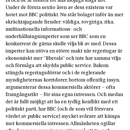
få och de är utsatta för alla möjliga slags hot.
Under de första sextio åren av dess existens var
hotet mot BBC politiskt. Nu står bolaget inför än mer
skräckinjagande fiender: väldiga, rovgiriga, rika,
multinationella informations- och
underhållningsimperier som ser BBC som en
konkurrent de gärna skulle vilja bli av med. Dessa
imperier kan utöva en större makt när regeringar är
ekonomiskt mer ”liberala” och inte har samma vilja
och förmåga att skydda public service. Bakom
stängda regeringsdörrar och i de reglerande
myndigheternas korridorer, bortom offentlig insyn,
argumenterar dessa kommersiella aktörer – ofta
framgångsrikt – för sina egna intressen. Och medan
det är fullt möjligt att ha en tydlig konflikt med ett
politiskt parti, har BBC (och de som vill försvara
värdet av public service) mycket svårare att kämpa
mot kommersiella intressen. Allmänheten ogillar