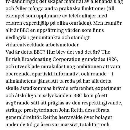
tv-sändningar, det skapar material av allehanda slag
och fyller många andra praktiska funktioner (till
exempel som uppfinnare av telefonlinjer med
erfaren experthjälp på olika områden). Men framför
allt är BBC en uppsättning värden som finns
nedlagda i genomtänkta och ständigt
vidareutvecklade arbetsmetoder.
Vad är detta BBC? Hur blev det vad det är? The
British Broadcasting Corporation grundades 1926,
och utvecklade mirakulöst nog ambitionen att vara
oberoende, opartiskt, informativt och roande – i
allmänhetens tjänst. Att ta reda på hur allt detta
skulle åstadkommas krävde erfarenhet, experiment
och åtskilliga misslyckanden. BBC kom på ett
avgörande sätt att präglas av den respektingivande,
stränge presbyterianen John Reith, dess första
generaldirektör. Reiths herravälde över bolaget
under de tidiga åren var massivt, totalitärt och