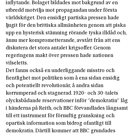
inflytande. Bolaget bildades mot bakgrund av en
utbredd motvilja mot propagandan under första
världskriget. Den ensidigt partiska pressen hade
ljugit för den brittiska allmänheten genom att piska
upp en hysterisk stämning rörande tyska illdåd och,
ännu mer komprometterande, avstått från att ens
diskutera det stora antalet krigsoffer. Genom
regeringens makt över pressen hade nationen
vilseletts.
Det fanns också en underliggande misstro och
fientlighet mot politiken som å ena sidan ensidig
och potentiellt revolutionär, å andra sidan
korrumperad och stagnerad. 1920- och 30-talets
olycksbådande reservationer inför ”demokratin” låg
i händerna på Reith, och BBC förvandlades långsamt
till ett instrument för förnuftig granskning och
opartisk information som bidrog ofantligt till
demokratin. Därtill kommer att BBC grundades