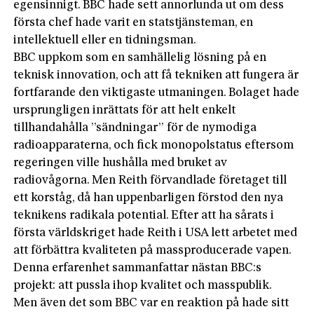
egensinnigt. BBC hade sett annorlunda ut om dess
första chef hade varit en statstjänsteman, en
intellektuell eller en tidningsman.
BBC uppkom som en samhällelig lösning på en
teknisk innovation, och att få tekniken att fungera är
fortfarande den viktigaste utmaningen. Bolaget hade
ursprungligen inrättats för att helt enkelt
tillhandahålla ”sändningar” för de nymodiga
radioapparaterna, och fick monopolstatus eftersom
regeringen ville hushålla med bruket av
radiovågorna. Men Reith förvandlade företaget till
ett korståg, då han uppenbarligen förstod den nya
teknikens radikala potential. Efter att ha sårats i
första världskriget hade Reith i USA lett arbetet med
att förbättra kvaliteten på massproducerade vapen.
Denna erfarenhet sammanfattar nästan BBC:s
projekt: att pussla ihop kvalitet och masspublik.
Men även det som BBC var en reaktion på hade sitt