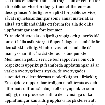
Det finns emellertid ännu en fråga som är central för
ett public service-företag: yttrandefriheten – och
dess gränser. Ytterligare en plikt för public service,
såväl i nyhetssändningar som i annat material, är
alltså att tillhandahålla ett forum för alla de olika
uppfattningar som förekommer.
Yttrandefriheten är en ljuvligt yppig och generös idé
om att hålla åsiktstorget öppet. I dagens samhälle är
den särskilt viktig. Vi införlivas i ett samhälle där
man lyssnar till våra åsikter och ståndpunkter.
Men medan public service bör rapportera om och
respektera uppriktigt framförda uppfattningar, så är
varken övertygelsens styrka, de övertygades
autenticitet eller idéernas moderiktighet tillräcklig.
En objektiv rapport har troligen modifierats av och
utformats utifrån så många olika synpunkter som
möjligt, men processen att ta del av många olika
uppfattningar kan aldrig upphäva förpliktelsen att