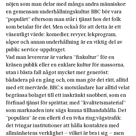
nöjen som man delar med många andra människor:
en gemensam underhållningskultur. BBC bör vara
”populärt” eftersom man står i tjänst hos det folk
som betalar för det. Men också för att detta är ett
väsentligt värde: komedier, revyer, lekprogram,
såpor och annan underhållning är en viktig del av
public service-uppdraget.
Vad man levererar är varken ”finkultur” för en
kräsen publik eller en enklare kultur för massorna,
utan i bästa fall något mycket mer generöst:
bådadera på en gång och, om man gör det rätt, alltid
med ett mervärde. BBC:s motståndare har alltid velat
begränsa bolaget till ett inskränkt snobberi, som en
förfinad tjänst för sprättar, med ”kvalitetsmaterial”
som marknaden inte sägs kunna tillhandahålla. Det
”populära” är em ellerti d en tv&a ring;vägstrafik:
det tvingar institutioner att hålla kontakten med
allmänhetens verklighet – vilket är bra i sig – men