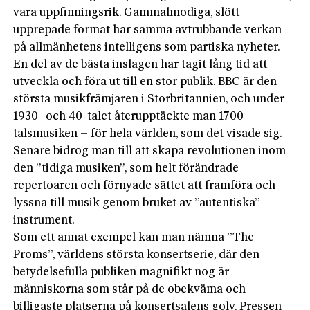
vara uppfinningsrik. Gammalmodiga, slött
upprepade format har samma avtrubbande verkan
på allmänhetens intelligens som partiska nyheter.
En del av de bästa inslagen har tagit lång tid att
utveckla och föra ut till en stor publik. BBC är den
största musikfrämjaren i Storbritannien, och under
1930- och 40-talet återupptäckte man 1700-
talsmusiken – för hela världen, som det visade sig.
Senare bidrog man till att skapa revolutionen inom
den ”tidiga musiken”, som helt förändrade
repertoaren och förnyade sättet att framföra och
lyssna till musik genom bruket av ”autentiska”
instrument.
Som ett annat exempel kan man nämna ”The
Proms”, världens största konsertserie, där den
betydelsefulla publiken magnifikt nog är
människorna som står på de obekväma och
billigaste platserna på konsertsalens golv. Pressen