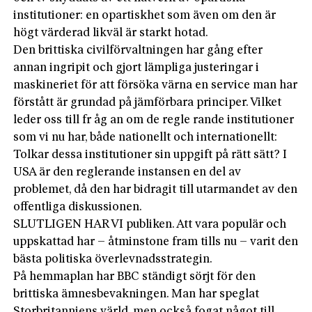
institutioner: en opartiskhet som även om den är
högt värderad likväl är starkt hotad.
Den brittiska civilförvaltningen har gång efter
annan ingripit och gjort lämpliga justeringar i
maskineriet för att försöka värna en service man har
förstått är grundad på jämförbara principer. Vilket
leder oss till fr åg an om de regle rande institutioner
som vi nu har, både nationellt och internationellt:
Tolkar dessa institutioner sin uppgift på rätt sätt? I
USA är den reglerande instansen en del av
problemet, då den har bidragit till utarmandet av den
offentliga diskussionen.
SLUTLIGEN HAR VI publiken. Att vara populär och
uppskattad har – åtminstone fram tills nu – varit den
bästa politiska överlevnadsstrategin.
På hemmaplan har BBC ständigt sörjt för den
brittiska ämnesbevakningen. Man har speglat
Storbritanniens värld, men också fogat något till