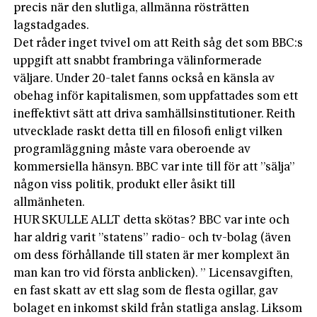
precis när den slutliga, allmänna rösträtten
lagstadgades.
Det råder inget tvivel om att Reith såg det som BBC:s
uppgift att snabbt frambringa välinformerade
väljare. Under 20-talet fanns också en känsla av
obehag inför kapitalismen, som uppfattades som ett
ineffektivt sätt att driva samhällsinstitutioner. Reith
utvecklade raskt detta till en filosofi enligt vilken
programläggning måste vara oberoende av
kommersiella hänsyn. BBC var inte till för att ”sälja”
någon viss politik, produkt eller åsikt till
allmänheten.
HUR SKULLE ALLT detta skötas? BBC var inte och
har aldrig varit ”statens” radio- och tv-bolag (även
om dess förhållande till staten är mer komplext än
man kan tro vid första anblicken). ” Licensavgiften,
en fast skatt av ett slag som de flesta ogillar, gav
bolaget en inkomst skild från statliga anslag. Liksom