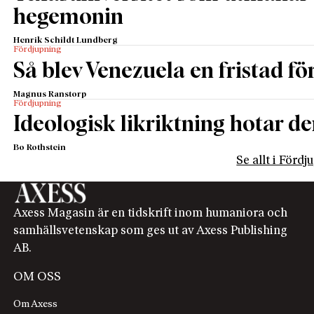
hegemonin
Henrik Schildt Lundberg
Fördjupning
Så blev Venezuela en fristad fö
Magnus Ranstorp
Fördjupning
Ideologisk likriktning hotar de
Bo Rothstein
Se allt i Förd
Axess Magasin är en tidskrift inom humaniora och
samhällsvetenskap som ges ut av Axess Publishing
AB.
OM OSS
Om Axess