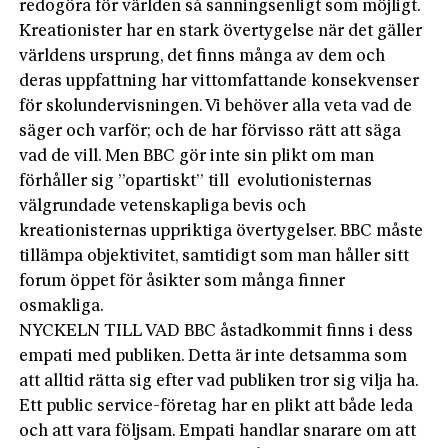
redogöra för världen så sanningsenligt som möjligt.
Kreationister har en stark övertygelse när det gäller
världens ursprung, det finns många av dem och
deras uppfattning har vittomfattande konsekvenser
för skolundervisningen. Vi behöver alla veta vad de
säger och varför; och de har förvisso rätt att säga
vad de vill. Men BBC gör inte sin plikt om man
förhåller sig ”opartiskt” till evolutionisternas
välgrundade vetenskapliga bevis och
kreationisternas uppriktiga övertygelser. BBC måste
tillämpa objektivitet, samtidigt som man håller sitt
forum öppet för åsikter som många finner
osmakliga.
NYCKELN TILL VAD BBC åstadkommit finns i dess
empati med publiken. Detta är inte detsamma som
att alltid rätta sig efter vad publiken tror sig vilja ha.
Ett public service-företag har en plikt att både leda
och att vara följsam. Empati handlar snarare om att