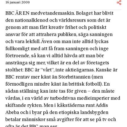
16 januari 2009
BBC ÄR EN medvetandemaskin. Bolaget har blivit
den nationalklenod och världsresurs som det är
genom att man fått kreativ frihet och politiskt
ansvar för att attrahera publiken, säga sanningen
och vara lekfull. Även om man inte alltid lyckas
fullkomligt med att få fram sanningen och inge
förtroende, så kan vi alltid hävda att man bör
anstränga sig mer, vilket är en del av företagets
stolthet: BBC är ”vårt”, inte aktieägarnas. Kanske är
BBC rentav mer känt än Storbritannien (men
förmodligen mindre känt än brittisk fotboll). En
sådan ställning kan inte tas för given – den måste
vårdas, i en värld av turbodrivna medieimperier med
skiftande rykten. Men i kåkstäderna runt Addis
Abeba och i byar på den etiopiska landsbygden
betalar människor små avgifter för att se på tv och
ofta är det BBC man ser.