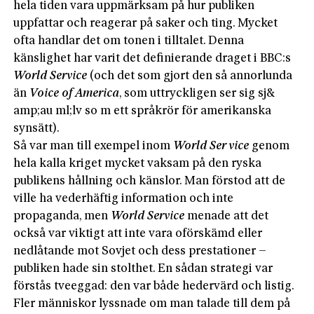
hela tiden vara uppmärksam på hur publiken
uppfattar och reagerar på saker och ting. Mycket
ofta handlar det om tonen i tilltalet. Denna
känslighet har varit det definierande draget i BBC:s
World Service
(och det som gjort den så annorlunda
än
Voice of America
, som uttryckligen ser sig sj&
amp;au ml;lv so m ett språkrör för amerikanska
synsätt).
Så var man till exempel inom
World Ser vice
genom
hela kalla kriget mycket vaksam på den ryska
publikens hållning och känslor. Man förstod att de
ville ha vederhäftig information och inte
propaganda, men
World Service
menade att det
också var viktigt att inte vara oförskämd eller
nedlåtande mot Sovjet och dess prestationer –
publiken hade sin stolthet. En sådan strategi var
förstås tveeggad: den var både hedervärd och listig.
Fler människor lyssnade om man talade till dem på