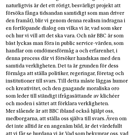
naturligtvis är det ett rörigt, besvärligt projekt att
försöka fånga tidsandan samtidigt som man driver
den framåt), blir vi genom denna realism indragna i
en fortlöpande dialog om vilka vi är, vad som sker
och hur vi vill att det ska vara. Och när BBC är som
bäst lyckas man föra in public service-värden, som
handlar om omdömesförmåg a och erfarenhet, i
denna process där vi försöker handskas med den
samtida verkligheten. Det ta är grunden för dess
förmåga att ställa politiker, regeringar, företag och
institutioner till svars. Till detta måste läggas humor
och kreativitet, och den gnagande moraliska oro
som leder till ständigt ifrågasättande av klichéer
och moden i sättet att förklara verkligheten.
Mer slående är att BBC ibland också hjälpt oss,
medborgarna, att ställa oss själva till svars. Även om
det inte alltid är en angenäm bild, är det värdefullt
att vi får se hurdana vi är. Vad som bekymrar oss, vad