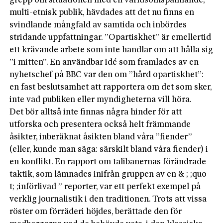
grepp om situationen med en världsomspännande,
multi-etnisk publik, hävdades att det nu finns en
svindlande mångfald av samtida och inbördes
stridande uppfattningar. ”Opartiskhet” är emellertid
ett krävande arbete som inte handlar om att hålla sig
”i mitten”. En användbar idé som framlades av en
nyhetschef på BBC var den om ”hård opartiskhet”:
en fast beslutsamhet att rapportera om det som sker,
inte vad publiken eller myndigheterna vill höra.
Det bör alltså inte finnas några hinder för att
utforska och presentera också helt främmande
åsikter, inberäknat åsikten bland våra ”fiender”
(eller, kunde man säga: särskilt bland våra fiender) i
en konflikt. En rapport om talibanernas förändrade
taktik, som lämnades inifrån gruppen av en & ; ;quo
t; ;införlivad ” reporter, var ett perfekt exempel på
verklig journalistik i den traditionen. Trots att vissa
röster om förräderi höjdes, berättade den för