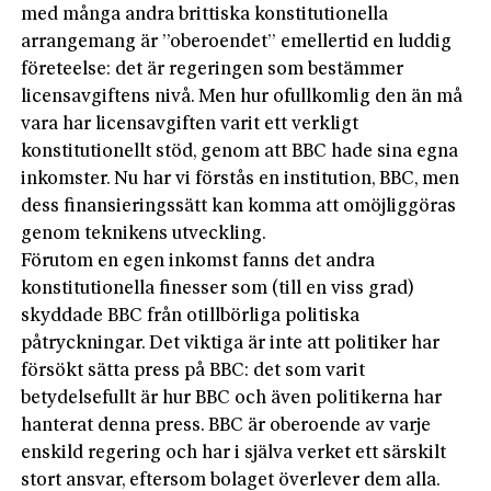
med många andra brittiska konstitutionella
arrangemang är ”oberoendet” emellertid en luddig
företeelse: det är regeringen som bestämmer
licensavgiftens nivå. Men hur ofullkomlig den än må
vara har licensavgiften varit ett verkligt
konstitutionellt stöd, genom att BBC hade sina egna
inkomster. Nu har vi förstås en institution, BBC, men
dess finansieringssätt kan komma att omöjliggöras
genom teknikens utveckling.
Förutom en egen inkomst fanns det andra
konstitutionella finesser som (till en viss grad)
skyddade BBC från otillbörliga politiska
påtryckningar. Det viktiga är inte att politiker har
försökt sätta press på BBC: det som varit
betydelsefullt är hur BBC och även politikerna har
hanterat denna press. BBC är oberoende av varje
enskild regering och har i själva verket ett särskilt
stort ansvar, eftersom bolaget överlever dem alla.