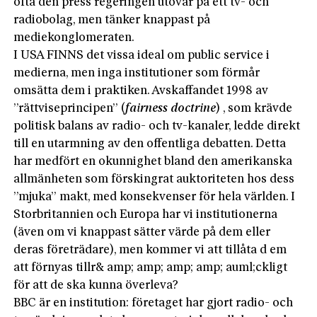
ofta den press regeringen utövar på ett tv- och
radiobolag, men tänker knappast på
mediekonglomeraten.
I USA FINNS det vissa ideal om public service i
medierna, men inga institutioner som förmår
omsätta dem i praktiken. Avskaffandet 1998 av
”rättviseprincipen” (
fairness doctrine
) , som krävde
politisk balans av radio- och tv-kanaler, ledde direkt
till en utarmning av den offentliga debatten. Detta
har medfört en okunnighet bland den amerikanska
allmänheten som förskingrat auktoriteten hos dess
”mjuka” makt, med konsekvenser för hela världen. I
Storbritannien och Europa har vi institutionerna
(även om vi knappast sätter värde på dem eller
deras företrädare), men kommer vi att tillåta d em
att förnyas tillr& amp; amp; amp; amp; auml;ckligt
för att de ska kunna överleva?
BBC är en institution: företaget har gjort radio- och