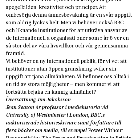
spegelbilden: kreativitet och principer. Att
ombesörja denna ämnesbevakning är en svår uppgift
som aldrig lyckas helt. Men vi behöver också BBC
och liknande institutioner för att utkräva ansvar av
de internationell a organisati oner som r år ö ver en
så stor del av våra livsvillkor och vår gemensamma
framtid.
Vi behöver en ny internationell publik, för vi vet att
institutioner utan öppen granskning sviker sin
uppgift att tjäna allmänheten. Vi befinner oss alltså i
en tid av stora möjligheter – men kommer vi att
fortsätta bejaka en kunnig allmänhet?
Översättning Jim Jakobsson
Jean Seaton är professor i mediehistoria vid
University of ­Westminster i London, BBC:s
auktoriserade historieskrivare samt författare till
flera böcker om media, till exempel
Power ­Without