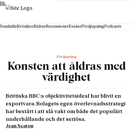
Hoppa till innehåll
Samhälle
Krönikor
Kultur
Recensioner
Essäer
Fördjupning
Podcasts
Fördjupning
Konsten att åldras med
värdighet
Brittiska BBC:s objektivitetsideal har blivit en
exportvara. Bolagets egen överlevnadsstrategi
har bestått i att slå vakt om både det populärt
underhållande och det seriösa.
Jean Seaton