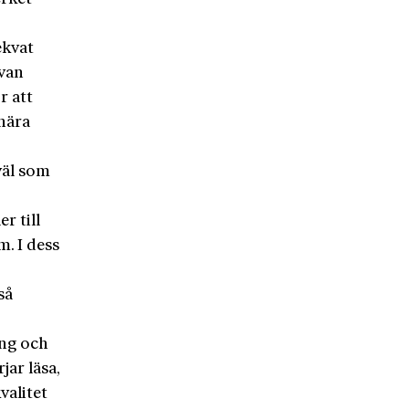
ekvat
ävan
r att
 nära
väl som
r till
. I dess
så
ing och
ar läsa,
valitet