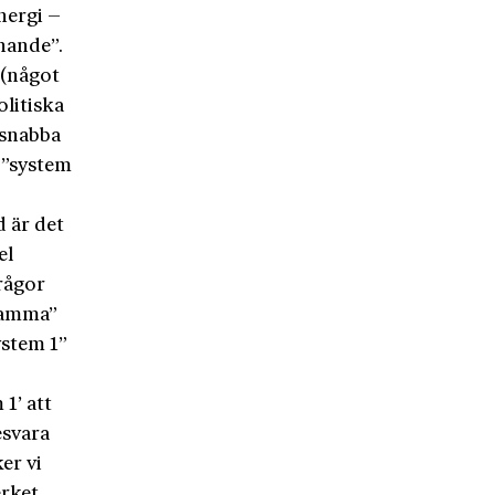
nergi –
nnande”.
 (något
olitiska
 snabba
 ”system
d är det
el
rågor
samma”
ystem 1”
1’ att
esvara
er vi
erket