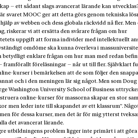
kap – ett sådant slags avancerat lärande kan utveckla
t är svaret MOOC ger att detta görs genom tekniska lös
hjälp av webben och dess globala räckvidd nå fler. Men 
g, riskerar vi att ersätta den svårare frågan om hur
tetets uppgift att forma individer med intellektuellt an
lvständigt omdöme ska kunna överleva i massuniversitet
 betydligt enklare frågan om hur man med redan befin
 framförallt föreläsningar – når ut till fler. Självklart 
nline-kurser i bemärkelsen att de som följer den snapp
 annat och i den meningen lär sig något. Men som Doug
rge Washington University School of Business uttrycke
nstruera online-kurser för massorna skapar en stor sam
or men leder inte till skapandet av ett klassrum”. Någo
men för dessa kurser, men det är för mig ytterst tvek
alla det avancerat lärande.
e utbildningens problem ligger inte primärt i att göra 