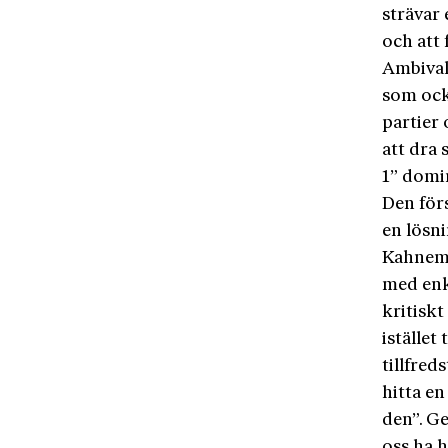
strävar
och att 
Ambivale
som ocks
partier 
att dra
1” domi
Den förs
en lösni
Kahnema
med enk
kritiskt
istället
tillfred
hitta en
den”. G
oss ha h