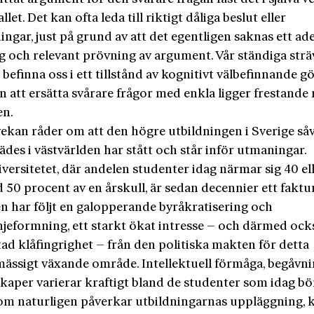
allet. Det kan ofta leda till riktigt dåliga beslut eller
gar, just på grund av att det egentligen saknas ett ad
g och relevant prövning av argument. Vår ständiga str
t befinna oss i ett tillstånd av kognitivt välbefinnande gö
 att ersätta svårare frågor med enkla ligger frestande
en.
vekan råder om att den högre utbildningen i Sverige så
des i västvärlden har stått och står inför utmaningar.
ersitetet, där andelen studenter idag närmar sig 40 elle
50 procent av en årskull, är sedan decennier ett faktum
en har följt en galopperande byråkratisering och
njeformning, ett starkt ökat intresse – och därmed ock
ad klåfingrighet – från den politiska makten för detta
ässigt växande område. Intellektuell förmåga, begåvn
aper varierar kraftigt bland de studenter som idag börj
om naturligen påverkar utbildningarnas uppläggning, k