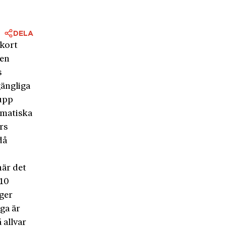
DELA
kort
den
s
gängliga
 upp
smatiska
rs
då
när det
 10
gger
ga är
 allvar