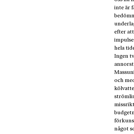
inte är f
bedömnin
underla
efter at
impulsen
hela tid
Ingen t
annorstä
Massuniv
och med 
kölvatt
strömli
missrikt
budgetm
förkunsk
något s