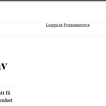
Logga in
Prenumerera
av
tt få
genhet