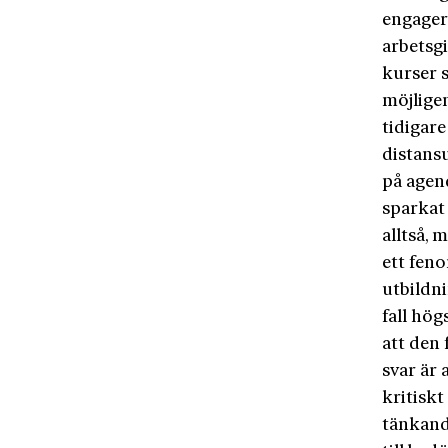
engagera
arbetsgi
kurser 
möjlige
tidigare
distansu
på agen
sparkat
alltså, 
ett fen
utbildni
fall hög
att den
svar är 
kritiskt
tänkand