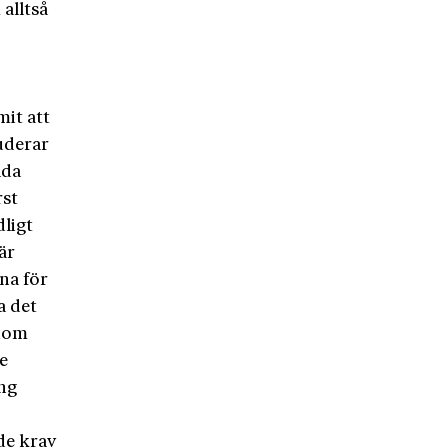
alltså
mit att
uderar
lda
rst
dligt
 är
rna för
a det
enom
de
ing
de krav