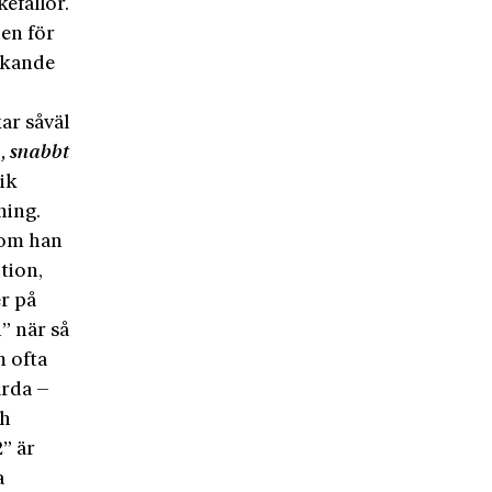
efällor.
en för
nkande
ar såväl
, snabbt
ik
ning.
som han
tion,
r på
1” när så
m ofta
ärda –
ch
” är
a