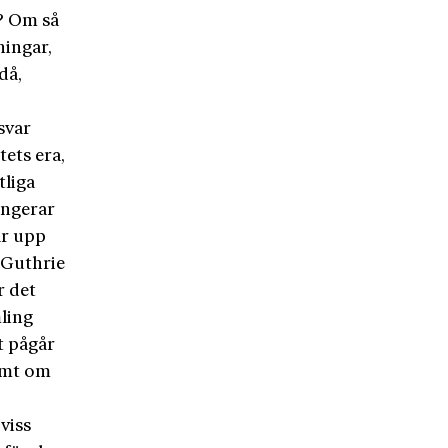
s? Om så
ningar,
då,
svar
ets era,
tliga
fungerar
ar upp
 Guthrie
r det
ling
t pågår
samt om
viss