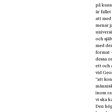
på kuns
är falle
att med 
menar ja
universi
och sjä
med den
format –
dessa o
ett och
vid Geo
”att ko
människ
inom ra
vi ska k
Den högr