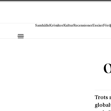
Hoppa till innehåll
Samhälle
Krönikor
Kultur
Recensioner
Essäer
Förd
O
Trots 
global