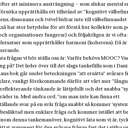
 efter att minimera ansträngning – som slukar mental e
försöka upprätthålla ett tillstånd av ”kognitivt välbefi
ns, dissonans och tvivel bidrar inte till välbefinnandet
å har stor betydelse för att förstå hur kollektiv som p
och organisationer fungerar) och följaktligen är vi ofta
 slutsatser som upprätthåller harmoni (koherens). Då är
nerande.
ta frågan vi bör ställa oss är: Varför behövs MOOC? Va
ng på? Det leder över till det slags tankefälla som i Dani
ns bok går under beteckningen ”att ersätta” svårare f
lare, vanligt förekommande därför att vårt mer ”lång
 reflekterande tänkande är lättjefullt och det snabba ”s
 träder in. Med andra ord, ”om man inte kan finna ett
ställande svar på en svår fråga snabbt så kommer ’system 
 besläktad men enklare fråga och kommer istället att b
enom denna tankemanöver, kognitivt lata som vi är, tyck
ittat argument för den svårare frågan fast det i själva v