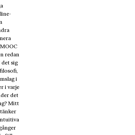
ga
line-
n
ndra
onera
 nu MOOC
en redan
 det sig
ilosofi,
mslag i
 i varje
nder det
ng? Mitt
e tänker
intuitiva
 gånger