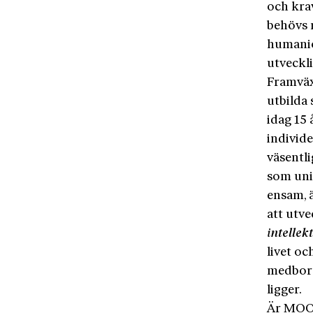
och krav
behövs 
humanior
utveckli
Framväxt
utbilda
idag 15 
individe
väsentli
som univ
ensam, ä
att utve
intellek
livet oc
medborg
ligger.
Är MOOC 