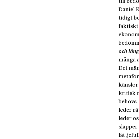
till bed
Daniel 
tidigt 
faktiskt
ekonomi
bedömni
och lån
många av
Det män
metafori
känslor
kritisk 
behövs. 
leder r
leder os
släpper
lättjefu