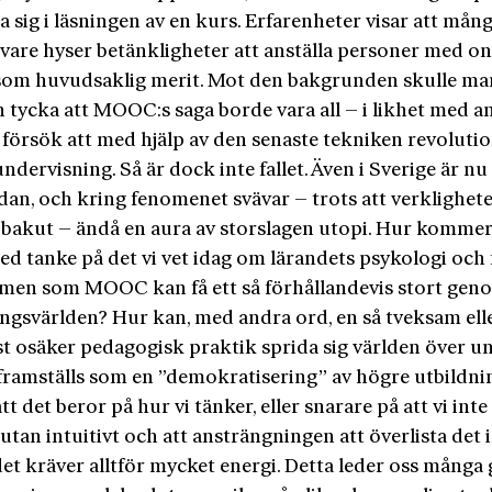
 sig i läsningen av en kurs. Erfarenheter visar att mån
vare hyser betänkligheter att anställa personer med on
som huvudsaklig merit. Mot den bakgrunden skulle ma
n tycka att MOOC:s saga borde vara all – i likhet med a
 försök att med hjälp av den senaste tekniken revoluti
ndervisning. Så är dock inte fallet. Även i Sverige är
dan, och kring fenomenet svävar – trots att verklighet
 bakut – ändå en aura av storslagen utopi. Hur kommer
med tanke på det vi vet idag om lärandets psykologi och f
omen som MOOC kan få ett så förhållandevis stort geno
ngsvärlden? Hur kan, med andra ord, en så tveksam eller
st osäker pedagogisk praktik sprida sig världen över u
 framställs som en ”demokratisering” av högre utbildni
att det beror på hur vi tänker, eller snarare på att vi int
 utan intuitivt och att ansträngningen att överlista det 
et kräver alltför mycket energi. Detta leder oss många