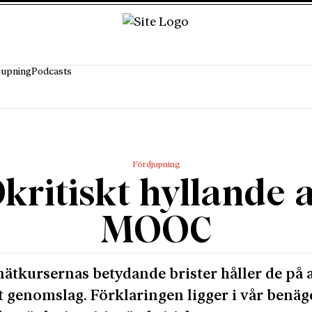
jupning
Podcasts
Fördjupning
kritiskt hyllande 
MOOC
nätkursernas betydande brister håller de på a
t genomslag. Förklaringen ligger i vår benä