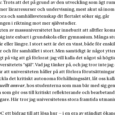
. Trots att det på grund av den utveckling som ägt rum 
mer lärarresurser och undervisning, mest akut så inom
a och samhällsvetenskap dit flertalet söker sig, går
ngen i riktning mot mer självstudier.
en av massuniversitetet har inneburit att alltfler kom
 sig inte enbart i grundskola eller gymnasium. Många st
år eller längre. I stort sett är det en vinst, både för enski
r och för samhället i stort. Men samtidigt är något ytte
gt på väg att gå förlorat: jag vill kalla det något så högti
ersitetets ”själ”. Vad jag tänker på, och jag tror inte jag
r att universiteten håller på att förlora förutsättninga
ckla det kritiskt autonoma förhållningssätt, låt oss kall
tuellt ansvar
, hos studenterna som man bär med sig g
h som gör oss till kritiskt reflekterande och bearbetan
are. Här tror jag universitetens stora framtida utman
ett bidrag till att lösa hur – i en era av ständigt ökan