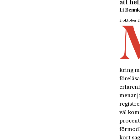
att hel
Li Benn
2 oktober 
kring m
föreläsa
erfaren
menar j
registre
väl komm
procent
förmodli
kort sag