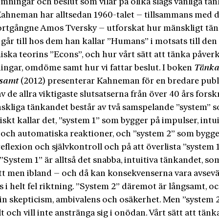
ömningar och beslut som vilar på olika slags vanliga tank
Kahneman har alltsedan 1960-talet – tillsammans med d
bortgångne Amos Tversky – utforskat hur mänskligt tä
 går till hos dem han kallar ”Humans” i motsats till den
ska teorins ”Econs”, och hur vårt sätt att tänka påverk
ngar, omdöme samt hur vi fattar beslut. I boken
Tänka
gsamt
(2012) presenterar Kahneman för en bredare publ
 de allra viktigaste slutsatserna från över 40 års forsk
skliga tänkandet består av två samspelande ”system” 
skt kallar det, ”system 1” som bygger på impulser, intui
 och automatiska reaktioner, och ”system 2” som bygge
reflexion och självkontroll och på att överlista ”system 
”System 1” är alltså det snabba, intuitiva tänkandet, so
ätt men ibland – och då kan konsekvenserna vara avsev
s i helt fel riktning. ”System 2” däremot är långsamt, o
 in skepticism, ambivalens och osäkerhet. Men ”system 2
llt och vill inte anstränga sig i onödan. Vårt sätt att tänk