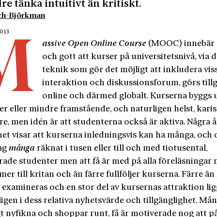
lre tänka intuitivt än kritiskt.
ich-Björkman
2013
M
assive Open Online Course
(MOOC) innebär 
och gott att kurser på universitetsnivå, via 
teknik som gör det möjligt att inkludera vis
interaktion och diskussionsforum, görs till
online och därmed globalt. Kurserna byggs
er eller mindre framstående, och naturligen helst, kari
re, men idén är att studenterna också är aktiva. Några å
het visar att kurserna inledningsvis kan ha många, och 
ag
många
räknat i tusen eller till och med tiotusental,
rade studenter men att få är med på alla föreläsningar 
er till kritan och än färre fullföljer kurserna. Färre än
 examineras och en stor del av kursernas attraktion li
gen i dess relativa nyhetsvärde och tillgänglighet. Mån
t nyfikna och shoppar runt, få är motiverade nog att på