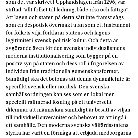
som det var skrivet i Upplandslagen från 1296, var
stiftad ”allt folket till ledning, både rika och fattiga”.
Att lagen och staten på detta sätt inte främst sågs
som en despotisk övermakt utan som ett instrument
för folkets vilja förklarar statens och lagens
legitimitet i svensk politisk kultur. Och detta är
avgörande även för den svenska individualismens
moderna institutionalisering som bygger på en
positiv syn på staten och dess roll i frigörelsen av
individen från traditionella gemenskapsformer.
Samtidigt ska det betonas att denna dynamik inte är
specifikt svensk eller nordisk. Den svenska
samhällsordningen kan ses som en lokal men
speciellt raffinerad lösning på ett universellt
dilemma: att människan samtidigt är besatt av viljan
till individuell suveränitet och behovet av att ingå i
ett samhälle. Den moderna svenska välfärdsstatens
styrka har varit en förmåga att erbjuda medborgarna