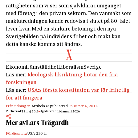
rättigheter som vi ser som självklara i umgänget
med företag i den privata sektorn. Den vanmakt som
maktutredningen kunde redovisa i slutet på 80-talet
lever kvar. Med en starkare betoning i den nya
Sverigebilden på individens frihet och makt kan
detta kanske komma att ändras.
Ekonomi
Jämställdhet
Liberalism
Sverige
Läs mer:
Ideologisk likriktning hotar den fria
forskningen
Läs mer:
USA:s första konstitution var för frihetlig
för att fungera
Från tidningen:
Artikeln är publicerad i
nummer 4, 2011
.
Publicerad:
Uppdaterad:
18 maj 2011
16 januari 2026
Mer av
Lars Trägårdh
Fördjupning
USA 250 år