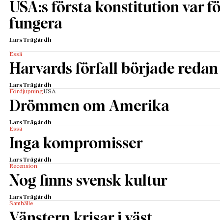
USA:s första konstitution var för
fungera
Lars Trägårdh
Essä
Harvards förfall började redan 
Lars Trägårdh
Fördjupning
USA
Drömmen om Amerika
Lars Trägårdh
Essä
Inga kompromisser
Lars Trägårdh
Recension
Nog finns svensk kultur
Lars Trägårdh
Samhälle
Vänstern krisar i väst