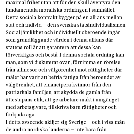
maximal frihet utan att för den skull äventyra den
fundamentala moraliska ordningen i samhället.
Detta sociala kontrakt bygger på en allians mellan
stat och individ – den svenska statsindividualismen.
Social jämlikhet och individuellt oberoende ingår
som grundläggande värden i denna allians där
statens roll är att garantera att dessa kan
förverkligas och bestå. I denna sociala ordning kan
man, som vi diskuterat ovan, förnimma en rörelse
från allmosor och välgörenhet mot rättigheter där
målet har varit att befria fattiga från beroendet av
välgörenhet, att emancipera kvinnor från den
patriarkala familjen, att skydda de gamla från
ättestupans etik, att ge arbetare makt i umgänget
med arbetsgivare, tillskriva barn rättigheter och
förbjuda aga.
I detta avseende skiljer sig Sverige – och i viss mån
de andra nordiska länderna – inte bara från