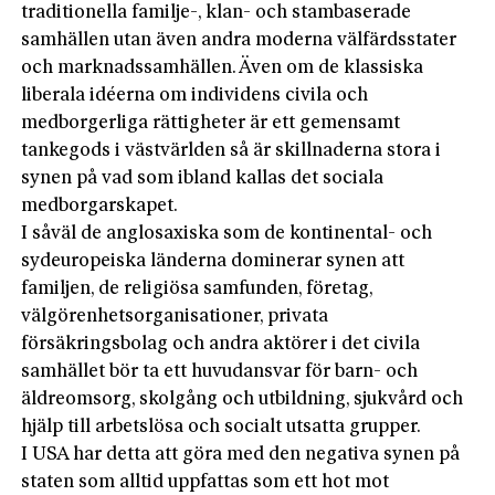
traditionella familje-, klan- och stambaserade
samhällen utan även andra moderna välfärdsstater
och marknadssamhällen. Även om de klassiska
liberala idéerna om individens civila och
medborgerliga rättigheter är ett gemensamt
tankegods i västvärlden så är skillnaderna stora i
synen på vad som ibland kallas det sociala
medborgarskapet.
I såväl de anglosaxiska som de kontinental- och
sydeuropeiska länderna dominerar synen att
familjen, de religiösa samfunden, företag,
välgörenhetsorganisationer, privata
försäkringsbolag och andra aktörer i det civila
samhället bör ta ett huvudansvar för barn- och
äldreomsorg, skolgång och utbildning, sjukvård och
hjälp till arbetslösa och socialt utsatta grupper.
I USA har detta att göra med den negativa synen på
staten som alltid uppfattas som ett hot mot