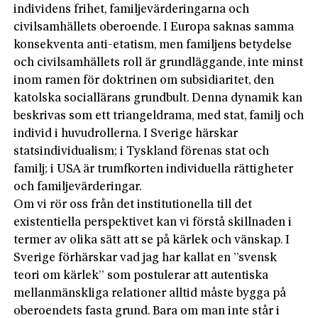
individens frihet, familjevärderingarna och
civilsamhällets oberoende. I Europa saknas samma
konsekventa anti-etatism, men familjens betydelse
och civilsamhällets roll är grundläggande, inte minst
inom ramen för doktrinen om subsidiaritet, den
katolska sociallärans grundbult. Denna dynamik kan
beskrivas som ett triangeldrama, med stat, familj och
individ i huvudrollerna. I Sverige härskar
statsindividualism; i Tyskland förenas stat och
familj; i USA är trumfkorten individuella rättigheter
och familjevärderingar.
Om vi rör oss från det institutionella till det
existentiella perspektivet kan vi förstå skillnaden i
termer av olika sätt att se på kärlek och vänskap. I
Sverige förhärskar vad jag har kallat en ”svensk
teori om kärlek” som postulerar att autentiska
mellanmänskliga relationer alltid måste bygga på
oberoendets fasta grund. Bara om man inte står i