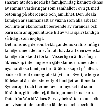
snarare att den nordiska familjen idag kännetecknas
av samma värderingar som samhället i övrigt, med
betoning på oberoende och jämlikhet. Den ideala
familjen är sammansatt av vuxna som alla arbetar
och inte är ekonomiskt beroende av varandra och
barn som är uppmuntrade till av vara självständiga
så tidigt som möjligt.
Det finns nog de som beklagar demokratins intåg i
familjen, men det är svårt att hävda att den svenska
familjen är stadd i förfall. Visserligen är livslånga
äktenskap inte längre en självklar norm, men den
nya nordiska familjen tar föräldraskapet på allvar,
både sett rent demografiskt (vi har i Sverige högre
födelsetal än i det stereotypt familjetraditionella
Sydeuropa) och i termer av hur mycket tid som
föräldrar, gifta eller ej, tillbringar med sina barn.
Data från World Values Survey bekräftar denna bild
och visar att de nordiska länderna och speciellt