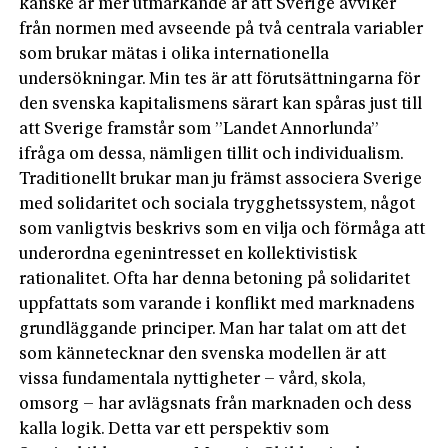
kanske är mer utmärkande är att Sverige avviker
från normen med avseende på två centrala variabler
som brukar mätas i olika internationella
undersökningar. Min tes är att förutsättningarna för
den svenska kapitalismens särart kan spåras just till
att Sverige framstår som ”Landet Annorlunda”
ifråga om dessa, nämligen tillit och individualism.
Traditionellt brukar man ju främst associera Sverige
med solidaritet och sociala trygghetssystem, något
som vanligtvis beskrivs som en vilja och förmåga att
underordna egenintresset en kollektivistisk
rationalitet. Ofta har denna betoning på solidaritet
uppfattats som varande i konflikt med marknadens
grundläggande principer. Man har talat om att det
som kännetecknar den svenska modellen är att
vissa fundamentala nyttigheter – vård, skola,
omsorg – har avlägsnats från marknaden och dess
kalla logik. Detta var ett perspektiv som