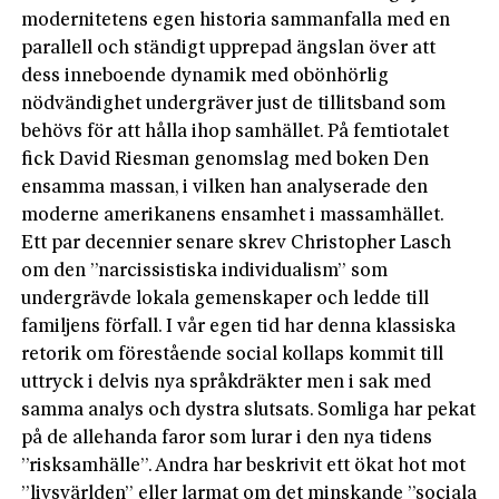
modernitetens egen historia sammanfalla med en
parallell och ständigt upprepad ängslan över att
dess inneboende dynamik med obönhörlig
nödvändighet undergräver just de tillitsband som
behövs för att hålla ihop samhället. På femtiotalet
fick David Riesman genomslag med boken Den
ensamma massan, i vilken han analyserade den
moderne amerikanens ensamhet i massamhället.
Ett par decennier senare skrev Christopher Lasch
om den ”narcissistiska individualism” som
undergrävde lokala gemenskaper och ledde till
familjens förfall. I vår egen tid har denna klassiska
retorik om förestående social kollaps kommit till
uttryck i delvis nya språkdräkter men i sak med
samma analys och dystra slutsats. Somliga har pekat
på de allehanda faror som lurar i den nya tidens
”risksamhälle”. Andra har beskrivit ett ökat hot mot
”livsvärlden” eller larmat om det minskande ”sociala