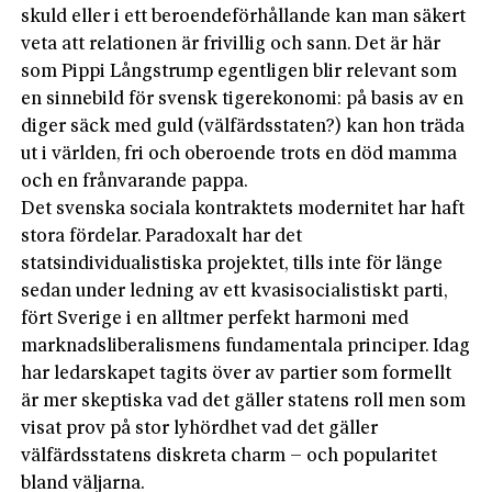
skuld eller i ett beroendeförhållande kan man säkert
veta att relationen är frivillig och sann. Det är här
som Pippi Långstrump egentligen blir relevant som
en sinnebild för svensk tigerekonomi: på basis av en
diger säck med guld (välfärdsstaten?) kan hon träda
ut i världen, fri och oberoende trots en död mamma
och en frånvarande pappa.
Det svenska sociala kontraktets modernitet har haft
stora fördelar. Paradoxalt har det
statsindividualistiska projektet, tills inte för länge
sedan under ledning av ett kvasisocialistiskt parti,
fört Sverige i en alltmer perfekt harmoni med
marknadsliberalismens fundamentala principer. Idag
har ledarskapet tagits över av partier som formellt
är mer skeptiska vad det gäller statens roll men som
visat prov på stor lyhördhet vad det gäller
välfärdsstatens diskreta charm – och popularitet
bland väljarna.