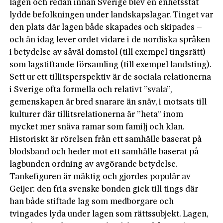
lagen och redan innan Sverige blev en enhetsstat
lydde befolkningen under landskapslagar. Tinget var
den plats där lagen både skapades och skipades –
och än idag lever ordet vidare i de nordiska språken
i betydelse av såväl domstol (till exempel tingsrätt)
som lagstiftande församling (till exempel landsting).
Sett ur ett tillitsperspektiv är de sociala relationerna
i Sverige ofta formella och relativt ”svala”,
gemenskapen är bred snarare än snäv, i motsats till
kulturer där tillitsrelationerna är ”heta” inom
mycket mer snäva ramar som familj och klan.
Historiskt är rörelsen från ett samhälle baserat på
blodsband och heder mot ett samhälle baserat på
lagbunden ordning av avgörande betydelse.
Tankefiguren är mäktig och gjordes populär av
Geijer: den fria svenske bonden gick till tings där
han både stiftade lag som medborgare och
tvingades lyda under lagen som rättssubjekt. Lagen,