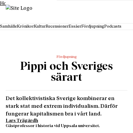
Hoppa till innehåll
Samhälle
Krönikor
Kultur
Recensioner
Essäer
Fördjupning
Podcasts
Fördjupning
Pippi och Sveriges
särart
Det kollektivistiska Sverige kombinerar en
stark stat med extrem individualism. Därför
fungerar kapitalismen bra i vårt land.
Lars Trägårdh
Gästprofessor i historia vid Uppsala universitet.