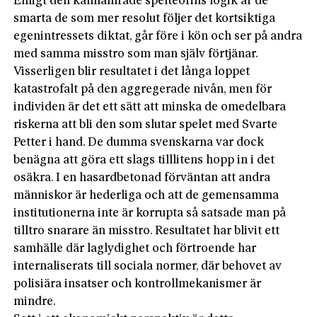
Enligt den kallhamrade spelteorins logik är de
smarta de som mer resolut följer det kortsiktiga
egenintressets diktat, går före i kön och ser på andra
med samma misstro som man själv förtjänar.
Visserligen blir resultatet i det långa loppet
katastrofalt på den aggregerade nivån, men för
individen är det ett sätt att minska de omedelbara
riskerna att bli den som slutar spelet med Svarte
Petter i hand. De dumma svenskarna var dock
benägna att göra ett slags tilllitens hopp in i det
osäkra. I en hasardbetonad förväntan att andra
människor är hederliga och att de gemensamma
institutionerna inte är korrupta så satsade man på
tilltro snarare än misstro. Resultatet har blivit ett
samhälle där laglydighet och förtroende har
internaliserats till sociala normer, där behovet av
polisiära insatser och kontrollmekanismer är
mindre.