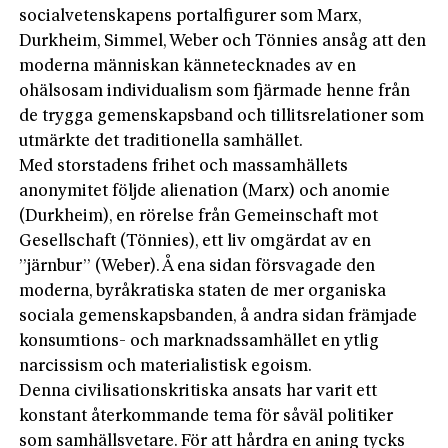
socialvetenskapens portalfigurer som Marx,
Durkheim, Simmel, Weber och Tönnies ansåg att den
moderna människan kännetecknades av en
ohälsosam individualism som fjärmade henne från
de trygga gemenskapsband och tillitsrelationer som
utmärkte det traditionella samhället.
Med storstadens frihet och massamhällets
anonymitet följde alienation (Marx) och anomie
(Durkheim), en rörelse från Gemeinschaft mot
Gesellschaft (Tönnies), ett liv omgärdat av en
”järnbur” (Weber). Å ena sidan försvagade den
moderna, byråkratiska staten de mer organiska
sociala gemenskapsbanden, å andra sidan främjade
konsumtions- och marknadssamhället en ytlig
narcissism och materialistisk egoism.
Denna civilisationskritiska ansats har varit ett
konstant återkommande tema för såväl politiker
som samhällsvetare. För att hårdra en aning tycks