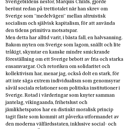
Sverigebildens nestor, Marquis Childs, gjorde
berömt redan på trettiotalet när han skrev om
Sverige som ”medelvägen” mellan altruistisk
socialism och självisk kapitalism, för att använda
den tidens primitiva motsatspar.
Men detta har alltid varit, i bästa fall, en halvsanning.
Bakom myten om Sverige som lagom, snällt och lite
tråkigt, skymtar en kanske mindre smickrande
föreställning om ett Sverige bebott av fria och starka
ensamvargar. Och retoriken om solidaritet och
kollektivism har, menar jag, också dolt en stark, för
att inte säga extrem individualism som genomsyrar
såväl sociala relationer som politiska institutioner i
Sverige. Rotad i värderingar som knyter samman
jantelag, vikingaanda, frihetslust och
jämlikhetspatos har en distinkt moralisk princip
tagit fäste som kommit att påverka utformandet av
den moderna välfärdsstaten, inklusive social- och