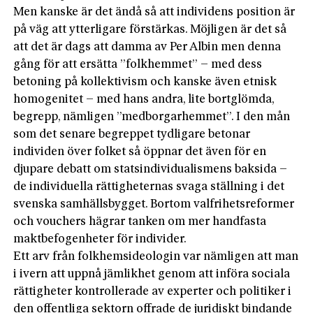
Men kanske är det ändå så att individens position är
på väg att ytterligare förstärkas. Möjligen är det så
att det är dags att damma av Per Albin men denna
gång för att ersätta ”folkhemmet” – med dess
betoning på kollektivism och kanske även etnisk
homogenitet – med hans andra, lite bortglömda,
begrepp, nämligen ”medborgarhemmet”. I den mån
som det senare begreppet tydligare betonar
individen över folket så öppnar det även för en
djupare debatt om statsindividualismens baksida –
de individuella rättigheternas svaga ställning i det
svenska samhällsbygget. Bortom valfrihetsreformer
och vouchers hägrar tanken om mer handfasta
maktbefogenheter för individer.
Ett arv från folkhemsideologin var nämligen att man
i ivern att uppnå jämlikhet genom att införa sociala
rättigheter kontrollerade av experter och politiker i
den offentliga sektorn offrade de juridiskt bindande