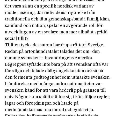
det vara så att en specifik nordisk variant av
modernisering, där individens frigörelse från
traditionella och täta gemenskapsband i familj, klan,
samfund och nation, spelar en avgörande roll för
utvecklingen av en svalare men mer allmänt spridd
social tillit?
Tilliten tycks dessutom har djupa rötter i Sverige.
Redan på artonhundratalet talades det om ”den
dumme svensken” i invandringens Amerika.
Begreppet syftade inte bara på att svenskar ofta var
fåordiga och talade dålig engelska utan också på
den förmenta godtrogenhet som utmärkte svensken.
I jämförelse med många andra nationaliteter var
svensken känd för att vara hederlig på gränsen till
naiv. Någon som snällt ställde sig i kön, följde regler,
lagar och förordningar, och litade på
medmänniskornas fina moral och goda vilja.