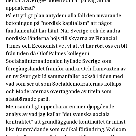
det bara Sverige- bilden som är på väg att bli
uppdaterad?
På ett ytligt plan antyder i alla fall den nuvarande
betoningen på ”nordisk kapitalism” att något
fundamentalt har hänt. När Sverige och de andra
nordiska länderna höjs till skyarna av Financial
Times och Economist vet vi att vi har rört oss en bit
från tiden då Olof Palmes kolleger i
Socialistinternationalen hyllade Sverige som
föregångslandet framför andra. Och framväxten av
en ny Sverigebild sammanfaller också i tiden med
vad som ser ut som Socialdemokraternas kollaps
och Moderaternas övertagande av titeln som
statsbärande parti.
Men samtidigt uppenbarar en mer djupgående
analys av vad jag kallar ”det svenska sociala
kontraktet” att grundläggande kontinuitet är minst
lika framträdande som radikal förändring. Vad som