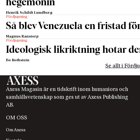
hegemonin
Henrik Schildt Lundberg
Fördjupning
Så blev Venezuela en fristad fö
Magnus Ranstorp
Fördjupning
Ideologisk likriktning hotar de
Bo Rothstein
Se allt i Förd
Axess Magasin är en tidskrift inom humaniora och
samhällsvetenskap som ges ut av Axess Publishing
AB.
OM OSS
Om Axess