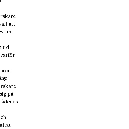
r
rskare,
alt att
s i en
 tid
 varför
taren
igt
orskare
sig på
mrådenas
och
ultat