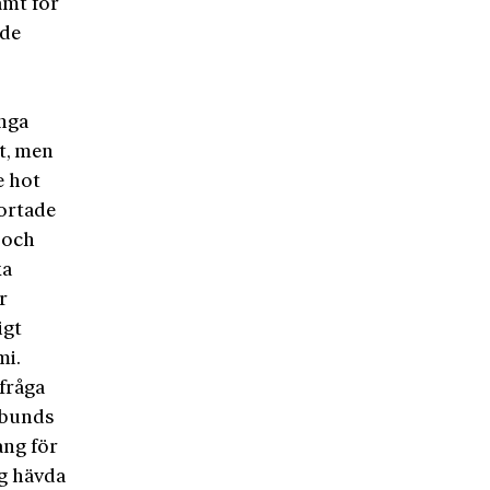
amt för
nde
ånga
t, men
e hot
ortade
 och
ka
r
igt
mi.
 fråga
rbunds
ang för
ag hävda