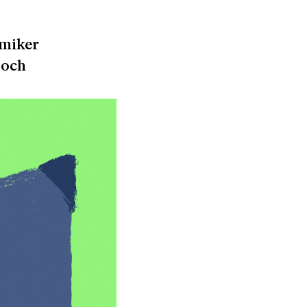
emiker
 och