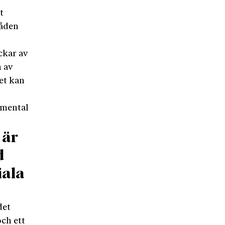
t
råden
ckar av
 av
et kan
 mental
 är
d
iala
det
och ett