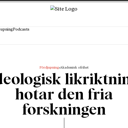
jupning
Podcasts
Fördjupning
Akademisk ofrihet
deologisk likriktni
hotar den fria
forskningen