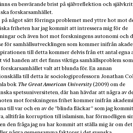
finns en besvärande brist på självreflektion och självkrit
nska forskarsamhället.
t på något sätt förringa problemet med yttre hot mot d
ska friheten har jag kommit att intressera mig för de
ningar och även hot mot forskningens autonomi och d
se för samhällsutvecklingen som kommer inifrån akad
nspirationen till detta kommer delvis från ett antal egna 
t vid handen att det finns viktiga samhällsproblem som
forskarsamhället valt att blunda för. En annan
ionskälla till detta är sociologiprofessorn Jonathan Co
ala bok
The Great American University
(2009) om de
nska spetsuniversiteten, där han hävdar att några av d
 hoten mot forskningens frihet kommer inifrån akadem
a till var och en av de ”blinda fläckar” som jag kommit
a, alltifrån korruption till islamism, har förmodligen si
en den fråga jag nu har kommit att ställa mig är om det
ller några gemensamma faktorer i det svenska