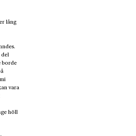
er lång
mndes.
 del
e borde
på
omi
kan vara
t
ge höll