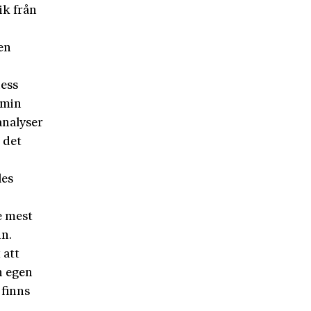
ik från
en
ess
emin
analyser
 det
les
e mest
in.
 att
n egen
 finns