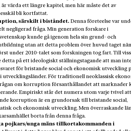
 är värda ett längre kapitel, men här måste det av
skäl bli kortfattat.
uption, särskilt i biståndet.
Denna företeelse var und
elt negligerad fråga. Min generation forskare i
svetenskap kunde gå igenom hela sin grund- och
utbildning utan att detta problem över huvud taget nä
örst under 2010-talet som forskningen tog fart. Till viss
 detta på ett ideologiskt ställningstagande att man int
nsvaret för bristande social och ekonomisk utveckling 
i utvecklingsländer. För traditionell neoklassisk ekon
frågan om korruption försanthållandet att marknader 
lerande. Empiriskt står det numera utom varje tvivel at
de korruption är en grundorsak till bristande social,
tisk och ekonomisk utveckling. Men överraskande län
karsamhället borta från denna fråga.
ga pojkars/unga mäns tillkortakommanden i