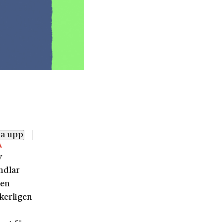
la upp
A
v
ndlar
den
kerligen