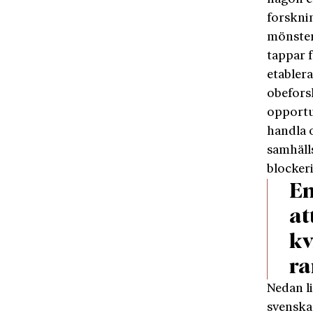
forskni
mönster
tappar 
etablera
obefors
opportu
handla 
samhäll
blocker
En
at
kv
ra
Nedan li
svenska 