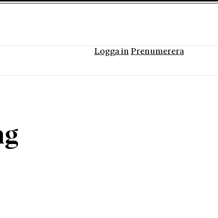
Logga in
Prenumerera
ng