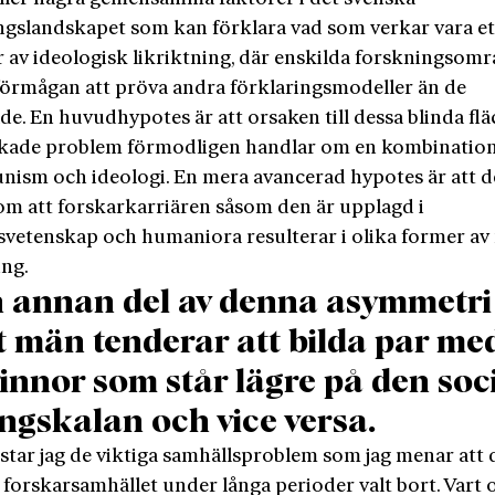
ngslandskapet som kan förklara vad som verkar vara et
 av ideologisk likriktning, där enskilda forskningsom
förmågan att pröva andra förklaringsmodeller än de
de. En huvudhypotes är att orsaken till dessa blinda flä
kade problem förmodligen handlar om en kombination
nism och ideologi. En mera avancerad hypotes är att d
om att forskarkarriären såsom den är upplagd i
svetenskap och humaniora resulterar i olika former av
ing.
 annan del av denna asymmetri
t män tenderar att bilda par me
innor som står lägre på den soc
ngskalan och vice versa.
star jag de viktiga samhällsproblem som jag menar att 
forskarsamhället under långa perioder valt bort. Vart 