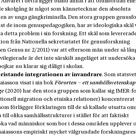
.
Allvaret i detta ligger bland annat i att ofullbordad elle
de skolgång är något som kännetecknar den absoluta
en av unga gängkriminella. Den stora gruppen genusfo
st de inom genuspedagogiken, har av ideologiska skäl v
a detta problem i sin forskning. Ett skäl som levererade
tion från Nationella sekretariatet för genusforskning
gen Genus nr 2/2011) var att eftersom män under så lång
ivilegierade är det inte särskilt angeläget att undersöka
jkar nu klarar sig dåligt i skolan.
bristande integrationen av invandrare
. Som statsve
aiasson visat i sin bok
Förorten – ett samhällsvetenskapl
ge
(2020) har den stora gruppen som kallar sig IMER-f
tionell migration och etniska relationer) koncentrerat 
som förlägger förklaringen till de så kallade utsatta o
till olika samhällsstrukturer i stället för att faktiskt
ka vad människor som bor i dessa områden upplever 
Esaiassons empiriskt mycket välgrundade forskningsres