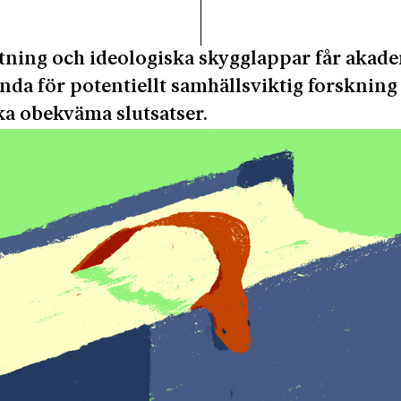
tning och ideologiska skygglappar får akad
unda för potentiellt samhällsviktig forskning
a obekväma slutsatser.