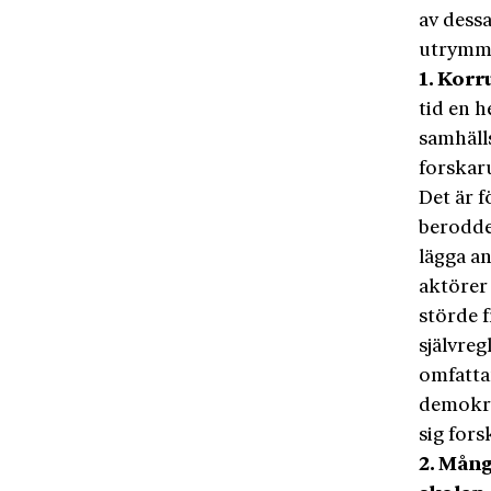
av dessa
utrymmes
1. Korr
tid en h
samhäll
forskar
Det är f
berodde
lägga a
aktörer 
störde 
självreg
omfattan
demokra
sig fors
2. Mån