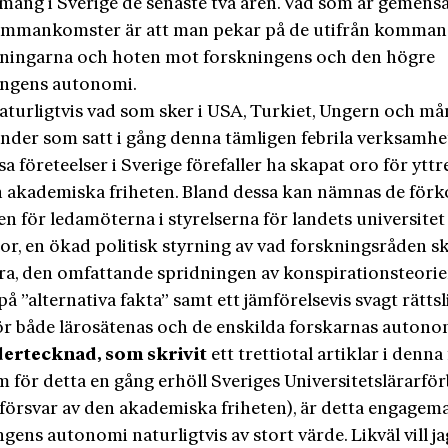
mang i Sverige de senaste två åren. Vad som är gemens
ammankomster är att man pekar på de utifrån komma
ningarna och hoten mot forskningens och den högre
ingens autonomi.
naturligtvis vad som sker i USA, Turkiet, Ungern och m
änder som satt i gång denna tämligen febrila verksamhe
sa företeelser i Sverige förefaller ha skapat oro för yttr
 akademiska friheten. Bland dessa kan nämnas de förk
n för ledamöterna i styrelserna för landets universitet
or, en ökad politisk styrning av vad forskningsråden s
era, den omfattande spridningen av konspirationsteorie
å ”alternativa fakta” samt ett jämförelsevis svagt rättsl
ör både lärosätenas och de enskilda forskarnas autono
dertecknad, som skrivit
ett trettiotal artiklar i denna
m för detta en gång erhöll Sveriges Universitetslärarfö
 försvar av den akademiska friheten), är detta engagem
gens autonomi naturligtvis av stort värde. Likväl vill j