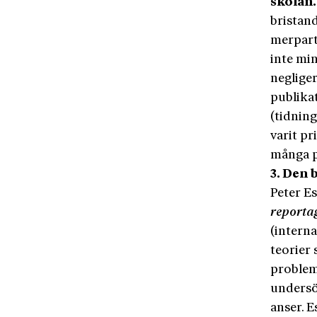
skolan
bristan
merpart
inte min
negliger
publika
(tidnin
varit pr
många po
3. Den 
Peter Es
reporta
(interna
teorier 
problem 
undersö
anser. 