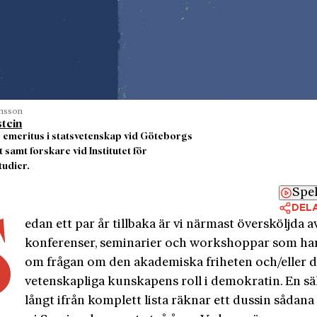
ensson
tein
 emeritus i statsvetenskap vid Göteborgs
t samt forskare vid Institutet för
tudier.
Spe
DEL
S
edan ett par år tillbaka är vi närmast översköljda a
konferenser, seminarier och workshoppar som ha
om frågan om den akademiska friheten och/eller 
vetenskapliga kunskapens roll i demokratin. En sä
långt ifrån komplett lista räknar ett dussin sådana