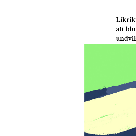
Likrik
att bl
undvik