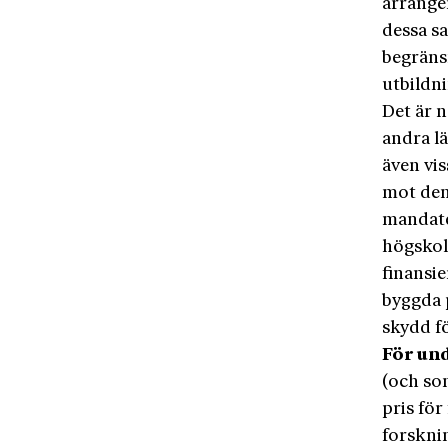
arrange
dessa s
begräns
utbildn
Det är 
andra l
även vis
mot den
mandate
högskol
finansi
byggda p
skydd f
För un
(och so
pris för
forsknin