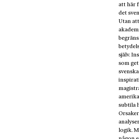
att här 
det sve
Utan at
akademi
begräns
betydel
själv. I
som get
svenska 
inspirat
magistr
amerika
subtila
Orsakern
analyser
logik. M
någon e