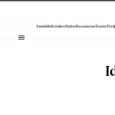
Hoppa till innehåll
Samhälle
Krönikor
Kultur
Recensioner
Essäer
Förd
I