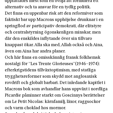
uppfattades mest som en ovilja att formulera ett
alternativ och ta ansvar för en tydlig politik.
Det finns en uppenbar risk att den reformiver som
faktiskt bar upp Macrons upphöjelse drunknar i en
springflod av participativ demokrati, där elitstyre
och centralstyrning ögonskenligen minskar, men
där den enskildes inflytande över sin tillvaro
knappast ökar. Alla ska med, Allah också och Aina,
även om Aina har andra planer.
Och här finns en omisskännlig fransk folkhemsk
nostalgi för ”Les Trente Glorieuses”(1946–1974):
efterkrigstidens tillväxtoptimism, med statliga
trygghetsreformer som skydd mot anglosaxisk
rovdrift och globalt barbari. Det inledande kapitlet i
Macrons bok som avhandlar hans uppväxt i nordliga
Picardie påminner starkt om Goscinnys berättelser
om Le Petit Nicolas: kärnfamilj, läxor, raggsockor
och varm choklad hos mormor.