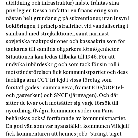
utbildning och infrastruktur) måste fråntas sina
privilegier. Dessa omfattar en finansiering som
nästan helt grundar sig på subventioner, utan insyn i
bokföringen, i princip straffrihet vid vandalisering i
samband med strejkaktioner, samt närmast
sovjetiska maktpositioner och kassaskrin som för
tankarna till samtida oligarkers förmögenheter.
Situationen kan ledas tillbaka till 1946. För att
undvika inbördeskrig och som tack för sin roll i
motståndsrörelsen fick kommunistpartiet och dess
fackliga arm CGT fri lejd i vissa företag som
förstatligades i samma veva, främst EDF/GDF (el-
och gasverken) och SNCF (järnvägen). Och där
sitter de kvar och motsätter sig varje försök till
nyordning. (Några kommuner söder om Paris
behärskas också fortfarande av kommunistpartiet.
En god vän som var nyanställd i kommunen Villejuif
fick kommentaren att hennes jobb ”strängt taget