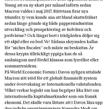
Young att en ny skatt per månad införts sedan
Macron valdes i maj 2017. Rättvisan firar nya
triumfer, ty vem kunde ana att bland skattefrälset
sedan länge gömde sig både pappersindustrins
utveckling och prospektering av kolväten och
jordvärme? Och längst bort i trädgården döljer sig
ett skjul eller en bod. Ve! Sådana skrymslen kallas
för ”niches fiscales” och måste nu beskattas. Är
dessa krypin tillräckligt yppiga kan de så
småningom med fördel klassas som lyxvillor eller
sommarresidens.
På World Economic Forum i Davos nyligen uttalade
Macron sitt stöd för ett globalt finansiellt system
under övervakning av Internationella valutafonden.
Vilket verkar logiskt om han begriper lika litet om
internationella kapitalmarknader som om fransk
ekonomi. Det skulle vara lättare att i Davos läxa upp
den indiske premiärministern Narendra Modi om