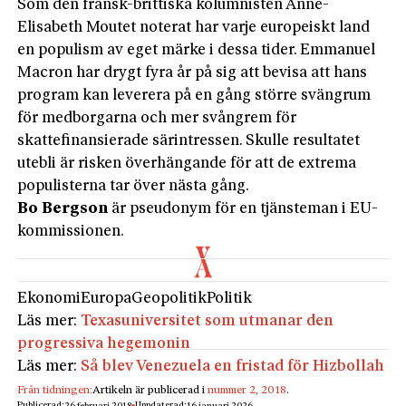
Som den fransk-brittiska kolumnisten Anne-
Elisabeth Moutet noterat har varje europeiskt land
en populism av eget märke i dessa tider. Emmanuel
Macron har drygt fyra år på sig att bevisa att hans
program kan leverera på en gång större svängrum
för medborgarna och mer svångrem för
skattefinansierade särintressen. Skulle resultatet
utebli är risken överhängande för att de extrema
populisterna tar över nästa gång.
Bo Bergson
är pseudonym för en tjänsteman i EU-
kommissionen.
Ekonomi
Europa
Geopolitik
Politik
Läs mer:
Texasuniversitet som utmanar den
progressiva hegemonin
Läs mer:
Så blev Venezuela en fristad för Hizbollah
Från tidningen:
Artikeln är publicerad i
nummer 2, 2018
.
Publicerad:
Uppdaterad: