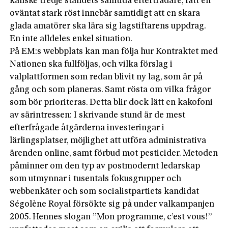
kanske tredje ståndets samtida efterträdare, fått en
oväntat stark röst innebär samtidigt att en skara
glada amatörer ska lära sig lagstiftarens uppdrag.
En inte alldeles enkel situation.
På EM:s webbplats kan man följa hur Kontraktet med
Nationen ska fullföljas, och vilka förslag i
valplattformen som redan blivit ny lag, som är på
gång och som planeras. Samt rösta om vilka frågor
som bör prioriteras. Detta blir dock lätt en kakofoni
av särintressen: I skrivande stund är de mest
efterfrågade åtgärderna investeringar i
lärlingsplatser, möjlighet att utföra administrativa
ärenden online, samt förbud mot pesticider. Metoden
påminner om den typ av postmodernt ledarskap
som utmynnar i tusentals fokusgrupper och
webbenkäter och som socialistpartiets kandidat
Ségolène Royal försökte sig på under valkampanjen
2005. Hennes slogan ”Mon programme, c’est vous!”