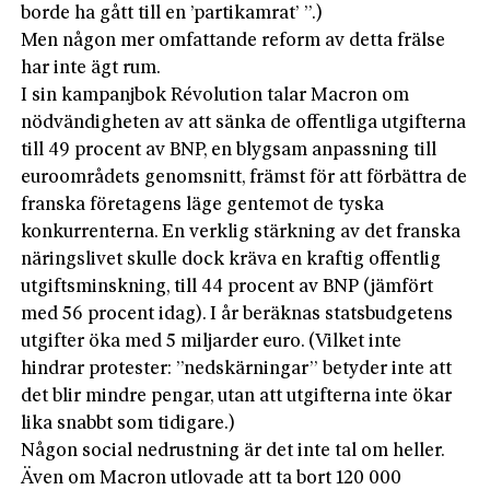
borde ha gått till en ’partikamrat’ ”.)
Men någon mer omfattande reform av detta frälse
har inte ägt rum.
I sin kampanjbok Révolution talar Macron om
nödvändigheten av att sänka de offentliga utgifterna
till 49 procent av BNP, en blygsam anpassning till
euroområdets genomsnitt, främst för att förbättra de
franska företagens läge gentemot de tyska
konkurrenterna. En verklig stärkning av det franska
näringslivet skulle dock kräva en kraftig offentlig
utgiftsminskning, till 44 procent av BNP (jämfört
med 56 procent idag). I år beräknas statsbudgetens
utgifter öka med 5 miljarder euro. (Vilket inte
hindrar protester: ”nedskärningar” betyder inte att
det blir mindre pengar, utan att utgifterna inte ökar
lika snabbt som tidigare.)
Någon social nedrustning är det inte tal om heller.
Även om Macron utlovade att ta bort 120 000