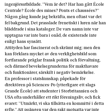
ingenjörsutbildade. ”Vem är det? Har han gått École
Centrale? École des mines? Ponts et chaussées?”
Någon gång kunde jag bekräfta, men oftast var det
fel bakgrund. Det prasslade frenetiskt i luren när han
bläddrade i sina kataloger. De vars namn inte var
upptagna var inte bara i onåd, de existerade inte
enligt hans synsätt.
Attityden har fascinerat och skrämt mig; men den
kan förklara mycket av den verklighetsbild som
fortfarande präglar fransk politik och förvaltning,
och därmed bevekelsegrunderna för makthavare
och funktionärer, särskilt i negativ bemärkelse.
En professor i statskunskap, påpekade för
direktören på Sciences-Po (ytterligare ett slags
Grande École) att studenter i Storbritannien och
USA ofta underhåller ett rikt föreningsliv, och fick
svaret: ”Utmärkt, vi ska tillsätta en kommitté i detta
syfte.” Att poängen var den rakt motsatta var inte