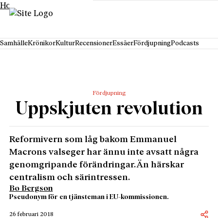
Hoppa till innehåll
Samhälle
Krönikor
Kultur
Recensioner
Essäer
Fördjupning
Podcasts
Fördjupning
Uppskjuten revolution
Reformivern som låg bakom Emmanuel
Macrons valseger har ännu inte avsatt några
genomgripande förändringar. Än härskar
centralism och särintressen.
Bo Bergson
Pseudonym för en tjänsteman i EU-kommissionen.
26 februari 2018