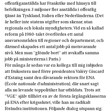
offentliganställda har Frankrike med hänsyn till
befolkningen 3 miljoner fler anställda i offentlig
tjänst än Tyskland, Italien eller Nederländerna. (Det
är heller inte statens utgifter som skenar, utan
regionala och lokala myndigheters. Vid en så kallad
reform på 1980-talet överfördes ett antal
ansvarsområden till regioner och departement, och
därmed skapades ett antal jobb på motsvarande
nivå. Men man ”glömde bort” att avskaffa samma
jobb på ministerierna i Paris.)
För många år sedan var en kollega till mig inbjuden
att frukostera med förre presidenten Valéry Giscard
d’Estaing samt den dåvarande rektorn för ENA
(École nationale d’administration), där snart sagt
alla nu levande toppolitiker har utbildats. Trots att
”VGE” själv tillhört en av de första årgångsklasserna
på ENA efter krigsslutet, ville han nu radikalt
förändra institutionen. Följande dialog utspann sig: