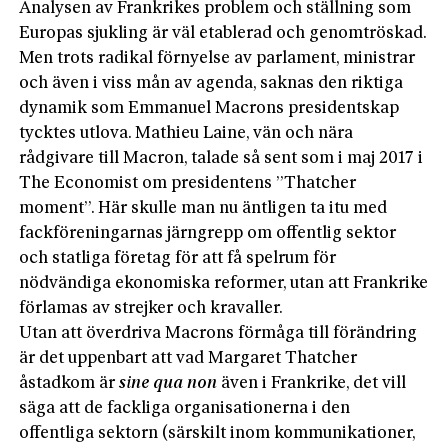
Analysen av Frankrikes problem och ställning som
Europas sjukling är väl etablerad och genomtröskad.
Men trots radikal förnyelse av parlament, ministrar
och även i viss mån av agenda, saknas den riktiga
dynamik som Emmanuel Macrons presidentskap
tycktes utlova. Mathieu Laine, vän och nära
rådgivare till Macron, talade så sent som i maj 2017 i
The Economist om presidentens ”Thatcher
moment”. Här skulle man nu äntligen ta itu med
fackföreningarnas järngrepp om offentlig sektor
och statliga företag för att få spelrum för
nödvändiga ekonomiska reformer, utan att Frankrike
förlamas av strejker och kravaller.
Utan att överdriva Macrons förmåga till förändring
är det uppenbart att vad Margaret Thatcher
åstadkom är
sine qua non
även i Frankrike, det vill
säga att de fackliga organisationerna i den
offentliga sektorn (särskilt inom kommunikationer,