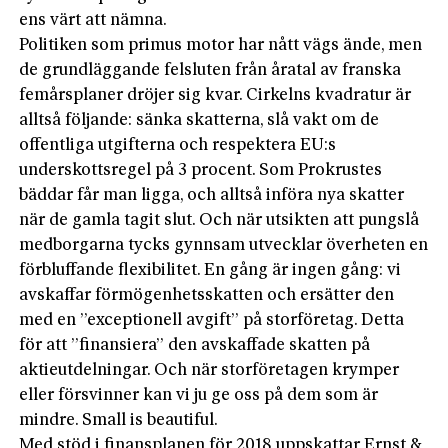
ens värt att nämna.
Politiken som primus motor har nått vägs ände, men
de grundläggande felsluten från åratal av franska
femårsplaner dröjer sig kvar. Cirkelns kvadratur är
alltså följande: sänka skatterna, slå vakt om de
offentliga utgifterna och respektera EU:s
underskottsregel på 3 procent. Som Prokrustes
bäddar får man ligga, och alltså införa nya skatter
när de gamla tagit slut. Och när utsikten att pungslå
medborgarna tycks gynnsam utvecklar överheten en
förbluffande flexibilitet. En gång är ingen gång: vi
avskaffar förmögenhetsskatten och ersätter den
med en ”exceptionell avgift” på storföretag. Detta
för att ”finansiera” den avskaffade skatten på
aktieutdelningar. Och när storföretagen krymper
eller försvinner kan vi ju ge oss på dem som är
mindre. Small is beautiful.
Med stöd i finansplanen för 2018 uppskattar Ernst &