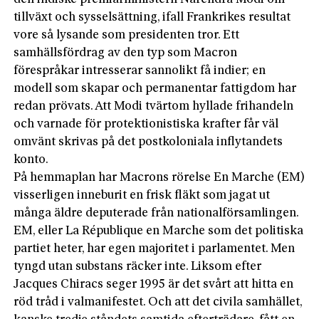
tillväxt och sysselsättning, ifall Frankrikes resultat
vore så lysande som presidenten tror. Ett
samhällsfördrag av den typ som Macron
förespråkar intresserar sannolikt få indier; en
modell som skapar och permanentar fattigdom har
redan prövats. Att Modi tvärtom hyllade frihandeln
och varnade för protektionistiska krafter får väl
omvänt skrivas på det postkoloniala inflytandets
konto.
På hemmaplan har Macrons rörelse En Marche (EM)
visserligen inneburit en frisk fläkt som jagat ut
många äldre deputerade från nationalförsamlingen.
EM, eller La République en Marche som det politiska
partiet heter, har egen majoritet i parlamentet. Men
tyngd utan substans räcker inte. Liksom efter
Jacques Chiracs seger 1995 är det svårt att hitta en
röd tråd i valmanifestet. Och att det civila samhället,