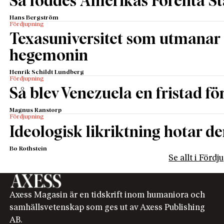
Så föddes Amerikas Förenta St
Hans Bergström
Fördjupning
Texasuniversitet som utmanar 
hegemonin
Henrik Schildt Lundberg
Fördjupning
Så blev Venezuela en fristad fö
Magnus Ranstorp
Fördjupning
Ideologisk likriktning hotar de
Bo Rothstein
Se allt i Förd
Axess Magasin är en tidskrift inom humaniora och
samhällsvetenskap som ges ut av Axess Publishing
AB.