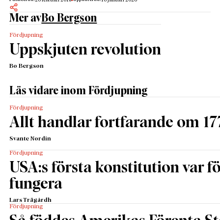
26 februari 2018
16 januari 2026
Mer av
Bo Bergson
Fördjupning
Uppskjuten revolution
Bo Bergson
Läs vidare inom Fördjupning
Fördjupning
Allt handlar fortfarande om 17
Svante Nordin
Fördjupning
USA:s första konstitution var för
fungera
Lars Trägårdh
Fördjupning