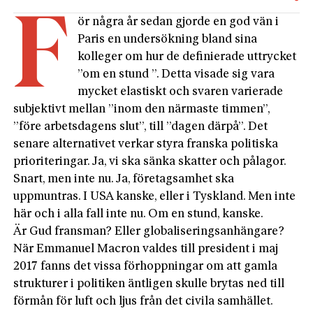
F
ör några år sedan gjorde en god vän i
Paris en undersökning bland sina
kolleger om hur de definierade uttrycket
”om en stund ”. Detta visade sig vara
mycket elastiskt och svaren varierade
subjektivt mellan ”inom den närmaste timmen”,
”före arbetsdagens slut”, till ”dagen därpå”. Det
senare alternativet verkar styra franska politiska
prioriteringar. Ja, vi ska sänka skatter och pålagor.
Snart, men inte nu. Ja, företagsamhet ska
uppmuntras. I USA kanske, eller i Tyskland. Men inte
här och i alla fall inte nu. Om en stund, kanske.
Är Gud fransman? Eller globaliseringsanhängare?
När Emmanuel Macron valdes till president i maj
2017 fanns det vissa förhoppningar om att gamla
strukturer i politiken äntligen skulle brytas ned till
förmån för luft och ljus från det civila samhället.