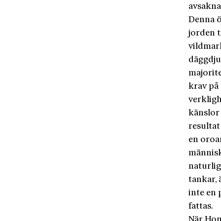
avsakna
Denna ö
jorden t
vildmark
däggdjur
majorit
krav på
verklig
känslor 
resultat
en oroa
människa
naturlig
tankar, 
inte en 
fattas.
När Hom