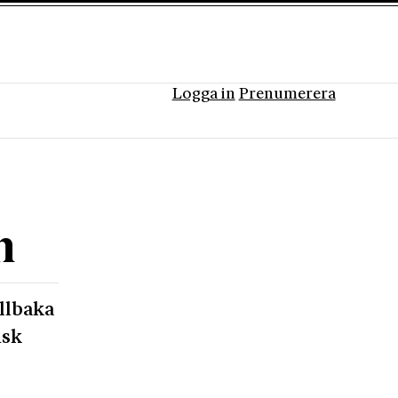
Logga in
Prenumerera
n
llbaka
isk