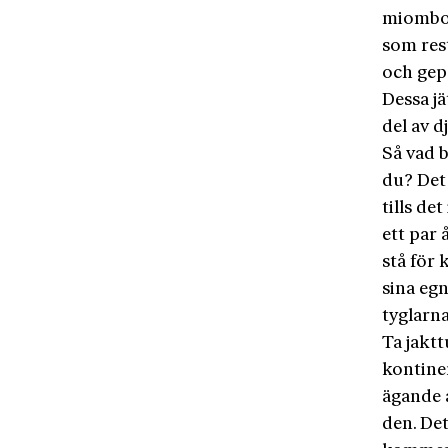
miombos
som rest
och gep
Dessa j
del av d
Så vad 
du? Det 
tills d
ett par 
stå för
sina egn
tyglarn
Ta jaktt
kontinen
ägande a
den. De