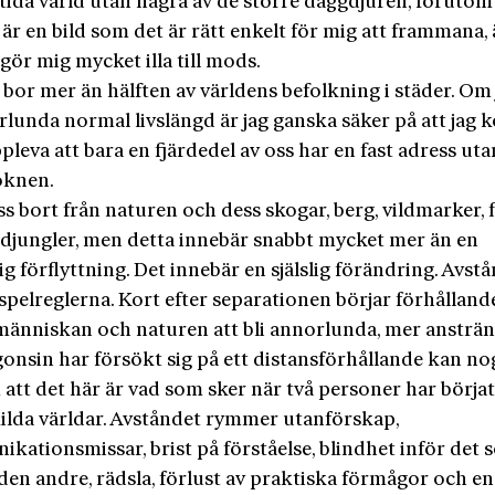
tida värld utan några av de större däggdjuren, förut
 är en bild som det är rätt enkelt för mig att frammana,
ör mig mycket illa till mods.
bor mer än hälften av världens befolkning i städer. Om 
rlunda normal livslängd är jag ganska säker på att jag
ppleva att bara en fjärdedel av oss har en fast adress ut
öknen.
ss bort från naturen och dess skogar, berg, vildmarker, f
h djungler, men detta innebär snabbt mycket mer än en
g förflyttning. Det innebär en själslig förändring. Avst
pelreglerna. Kort efter separationen börjar förhålland
människan och naturen att bli annorlunda, mer ansträng
onsin har försökt sig på ett distansförhållande kan nog
tt det här är vad som sker när två personer har börjat 
kilda världar. Avståndet rymmer utanförskap,
kationsmissar, brist på förståelse, blindhet inför det
den andre, rädsla, förlust av praktiska förmågor och en