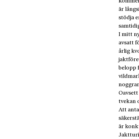
kommer 
är lång
stödja 
samtidi
I mitt 
avsatt f
årlig kv
jaktföre
belopp f
vildmark
noggran
Oavsett
tvekan o
Att anta
säkerstä
är konk
Jaktturi