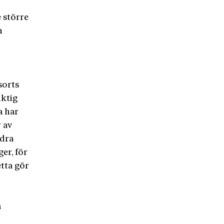
 större
n
sorts
iktig
a har
 av
ndra
er, för
etta gör
a