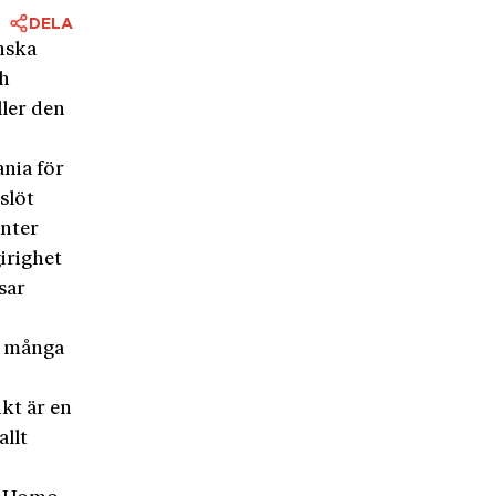
DELA
anska
ch
ler den
ania för
eslöt
anter
irighet
sar
så många
kt är en
allt