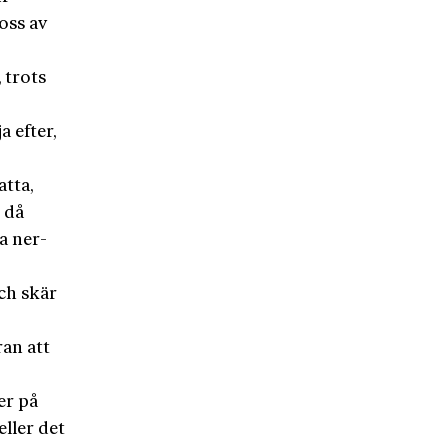
oss av
 trots
a efter,
tta,
d då
a ner-
ch skär
ran att
er på
eller det