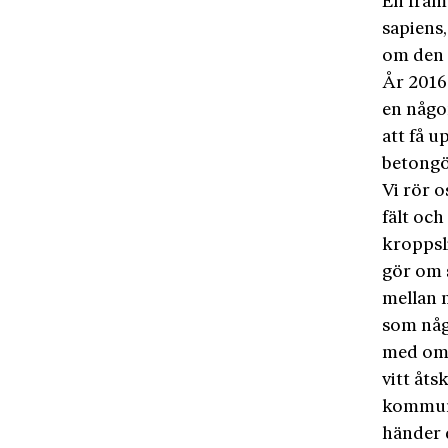
En fram
sapiens,
om den g
År 2016 
en någo
att få u
betong
Vi rör o
fält oc
kroppsli
gör om s
mellan 
som någ
med om a
vitt åts
kommuni
händer 