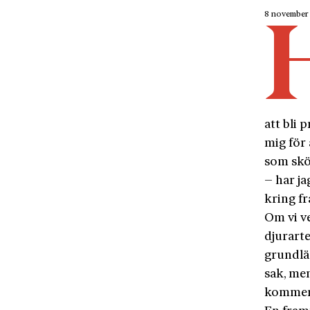
8 november
att bli 
mig för 
som skö
– har ja
kring fr
Om vi ve
djurarte
grundlä
sak, men
kommer