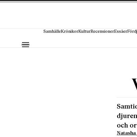
Hoppa till innehåll
Samhälle
Krönikor
Kultur
Recensioner
Essäer
Förd
Samtid
djuren
och or
Natasha 