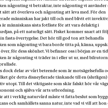
ken någonting vi betraktar, inte någonting vi använder 
 sätt att överleva och någonting att leva med. För den
rade människan har jakt till och med blivit ett invektiv,
a är människans sista fotfäste för att vara delaktig i
edjan, på ett naturligt sätt. Fisket kommer snart att följ
in fasta övertygelse. Det hör till god ton att behandla
ken som någonting vi bara borde titta på, känna, uppska
över, för dess skönhet. Vi befinner oss i början av en ti
en är någonting vi träder in i eller ut ur, med bilrutorn
prullade.
ns dock delar av vårt beteende som är motsägelsefulla o
vilket gör detta disneyfierade tänkande till en (slutligen)
iv utopi. Till det viktigaste som skär falskt hör vår väg
konomi och själva vår arts utbredning.
r att i verklig naturvård måste vi fatta beslut som bygg
ns och samhällets sanna natur, inte vad vi vill att hon 