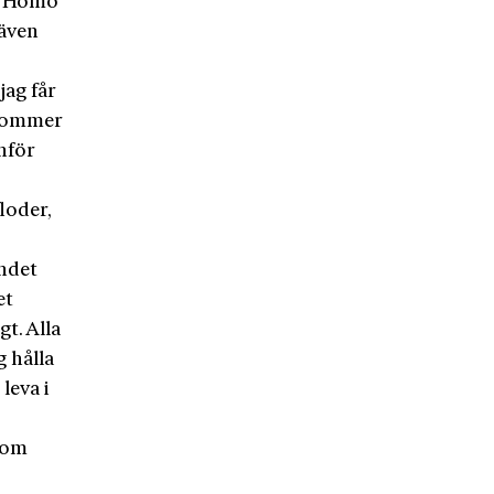
om Homo
 även
jag får
 kommer
anför
loder,
åndet
et
t. Alla
 hålla
leva i
 som