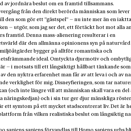
d av jordnära beslut om en framtid tillsammans.
vergång från den direkt berörda människan som lever
ill den som gör ett ”gästspel” – nu inte mer än en iaktta
en – utgör, som jag ser det, ett förtäckt hot mot alla a
s framtid. Denna mass-alienering resulterar i en
etsvärld där den allmänna opinionens syn på naturvård
 miljöåtgärder bygger på alltför romantiska och
hetsfrämmande ideal. Omtyckta djurmotiv och ombytli
är – i motsats till ett långsiktigt hållbart tänkande som
 av den nyktra erfarenhet man får av att leva i och av n
nde verklighet för mig. Disneyfieringen, som tar nature
n (och inte längre vill att människan skall vara en del
a näringskedjan) och i sin tur ger djur mänskliga röste
är ett symtom på ett mycket stadscentrerat liv. Det är he
plattform från vilken realistiska beslut om långsiktig n
o sapiens sapiens förvandlas till Homo sapiens urbs bl