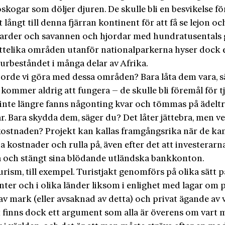
kogar som döljer djuren. De skulle bli en besvikelse f
 långt till denna fjärran kontinent för att få se lejon o
arder och savannen och hjordar med hundratusentals 
ättelika områden utanför nationalparkerna hyser dock 
jurbeståndet i många delar av Afrika.
borde vi göra med dessa områden? Bara låta dem vara, s
kommer aldrig att fungera – de skulle bli föremål för t
et inte längre fanns någonting kvar och tömmas på ädelt
år. Bara skydda dem, säger du? Det låter jättebra, men v
 kostnaden? Projekt kan kallas framgångsrika när de kan
a kostnader och rulla på, även efter det att investerarn
a och stängt sina blödande utländska bankkonton.
urism, till exempel. Turistjakt genomförs på olika sätt p
ter och i olika länder liksom i enlighet med lagar om p
v mark (eller avsaknad av detta) och privat ägande av v
t finns dock ett argument som alla är överens om vart 