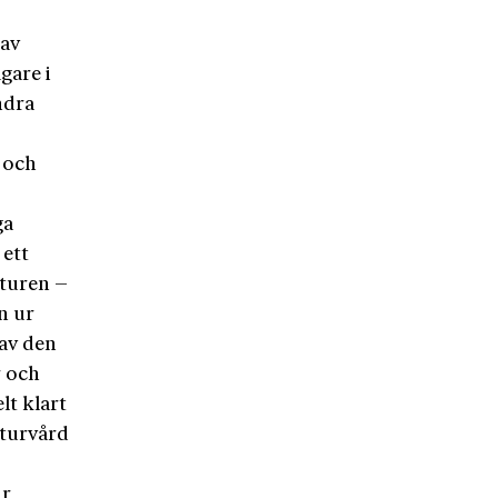
 av
gare i
ndra
 och
ga
 ett
aturen –
n ur
 av den
r och
lt klart
aturvård
ir