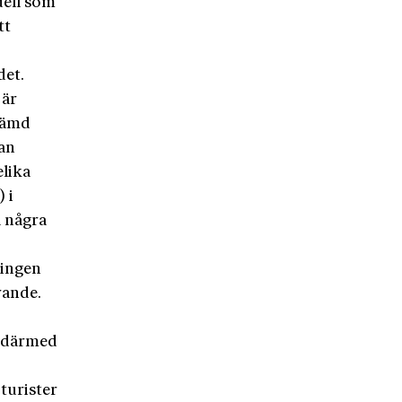
dell som
tt
det.
 är
stämd
kan
elika
 i
a några
 ingen
rande.
t därmed
turister