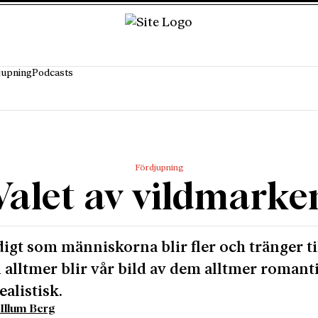
jupning
Podcasts
Fördjupning
Valet av vildmarke
igt som människorna blir fler och tränger ti
 alltmer blir vår bild av dem alltmer romant
ealistisk.
Illum Berg