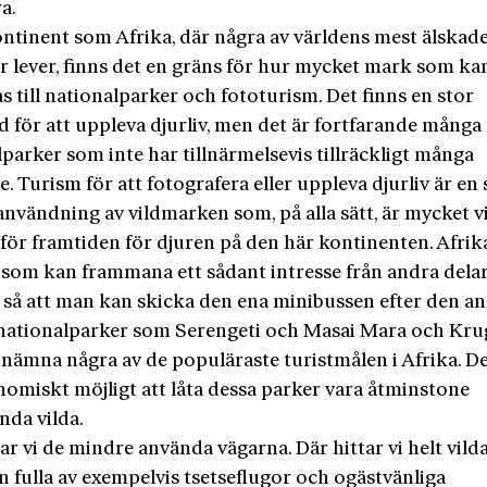
ra.
ontinent som Afrika, där några av världens mest älskade
r lever, finns det en gräns för hur mycket mark som ka
 till nationalparker och fototurism. Det finns en stor
 för att uppleva djurliv, men det är fortfarande många
parker som inte har tillnärmelsevis tillräckligt många
. Turism för att fotografera eller uppleva djurliv är en 
användning av vildmarken som, på alla sätt, är mycket v
för framtiden för djuren på den här kontinenten. Afrik
r som kan frammana ett sådant intresse från andra delar
, så att man kan skicka den ena minibussen efter den a
ationalparker som Serengeti och Masai Mara och Krug
 nämna några av de populäraste turistmålen i Afrika. D
nomiskt möjligt att låta dessa parker vara åtminstone
nda vilda.
r vi de mindre använda vägarna. Där hittar vi helt vild
 fulla av exempelvis tsetseflugor och ogästvänliga