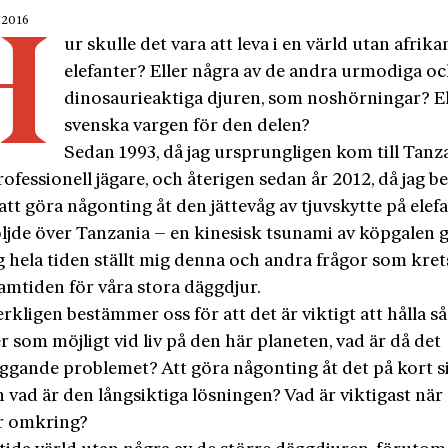
 2016
H
ur skulle det vara att leva i en värld utan afrik
elefanter? Eller några av de andra urmodiga o
dinosaurieaktiga djuren, som noshörningar? El
svenska vargen för den delen?
Sedan 1993, då jag ursprungligen kom till Tanz
professionell jägare, och återigen sedan år 2012, då jag b
att göra någonting åt den jättevåg av tjuvskytte på elef
ljde över Tanzania – en kinesisk tsunami av köpgalen g
g hela tiden ställt mig denna och andra frågor som kret
amtiden för våra stora däggdjur.
rkligen bestämmer oss för att det är viktigt att hålla 
r som möjligt vid liv på den här planeten, vad är då det
ggande problemet? Att göra någonting åt det på kort si
 vad är den långsiktiga lösningen? Vad är viktigast när 
 omkring?