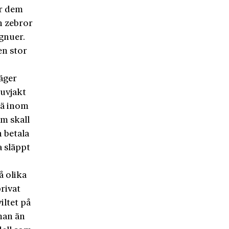
ör dem
ch zebror
gnuer.
en stor
äger
juvjakt
rä inom
em skall
 betala
a släppt
å olika
rivat
iltet på
man än