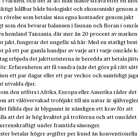
i världen, och det är att man måste sträva efter en mo
siktigt hållbar både biologiskt och ekonomiskt genom a
en rörelse som betalar sina egna kostnader genom jakt
gt som den bevarar balansen i faunan och floran i områ
nya hemland Tanzania, där mer än 20 procent av marken
ör jakt, fungerar det ungefär så här: Med en statligt be
ot på ett par gamla handjur av varje art i varje område 
tag erbjuda det jaktturisterna är beredda att betala jätt
ör: Erfarenheten att få vandra (när det görs på rätt sätt)
en ett par dagar eller ett par veckor och samtidigt jag
t utvalda djur.
 om den utförs i Afrika, Europa eller Amerika råder det
m att välövervakad troféjakt till sin natur är självregle
let fällda djur är blygsamt är nämligen ett krav för att
lla att det är hög kvalitet på troféerna och att område
urrenskraftigt under framtida säsonger.
ster betalar högre avgifter per kund än konventionella 