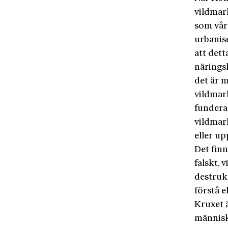
vildmar
som vårt
urbanise
att dett
näringsk
det är m
vildmar
fundera 
vildmark
eller up
Det fin
falskt, 
destrukt
förstå e
Kruxet ä
människa