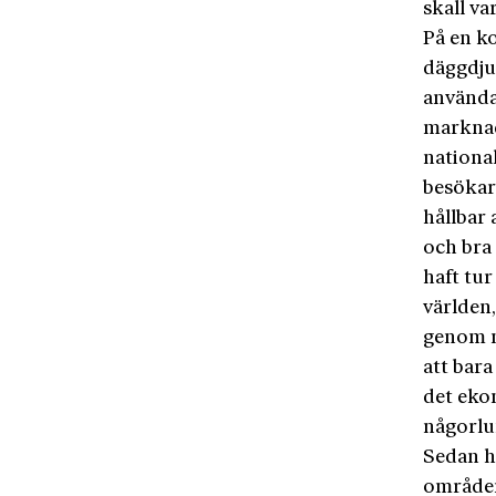
skall va
På en k
däggdju
användas
marknad
national
besökare
hållbar 
och bra 
haft tu
världen
genom n
att bara
det eko
någorlu
Sedan ha
områden