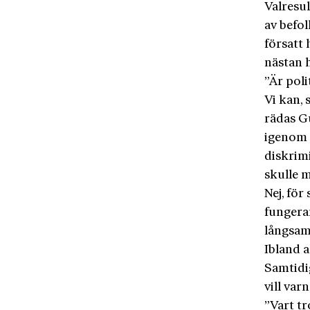
Valresul
av befo
försatt 
nästan h
”Är poli
Vi kan, 
rädas G
igenom e
diskrim
skulle m
Nej, för 
fungerar
långsamt
Ibland a
Samtidi
vill var
”Vart t