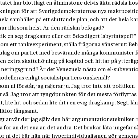
tatet har blottlagt en åtminstone delvis äkta rädsla hos
lkningen för att Sverigedemokraternas nya maktpositi
hela samhället på ett sluttande plan, och att det hela ka
ur illa som helst. Är den rädslan befogad?
tik en seg dragkamp eller ett ödesdigert labyrint­spel?”
som ett tankeexperiment, ställa frågorna vänsterut: Beh
ulag om partiet med besvärande många kommunister f
n extra skattehöjning på kapital och hittar på ytterlig
ineringsgrund? Är det Venezuela nästa om el-subventi
odelleras enligt socialistpartiers önskemål?
som ni förstår, jag raljerar ju. Jag tror inte att politiken
 så. Jag tror att tyngdpunkten för det mesta förflyttas
, lite hit och sedan lite dit i en evig dragkamp. Segt, lå
lltför långsamt.
gt använder jag själv den här argumentationstekniken n
na för än det ena än det andra. Det brukar låta ungefär s
ror ni det bär hän när hyperindividualismen gör gemen