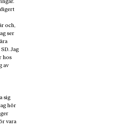
ingar.
sdigert
är och,
ag ser
tära
 SD. Jag
r hos
g av
a sig
Jag hör
äger
ör vara