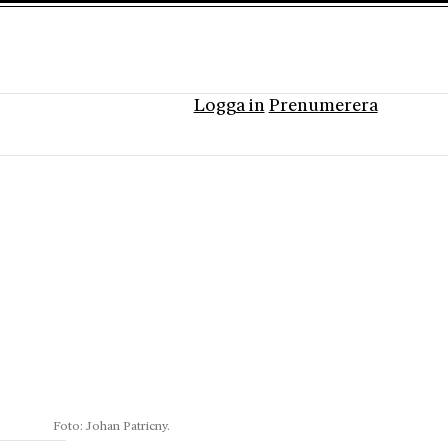
Logga in
Prenumerera
Foto: Johan Patricny.