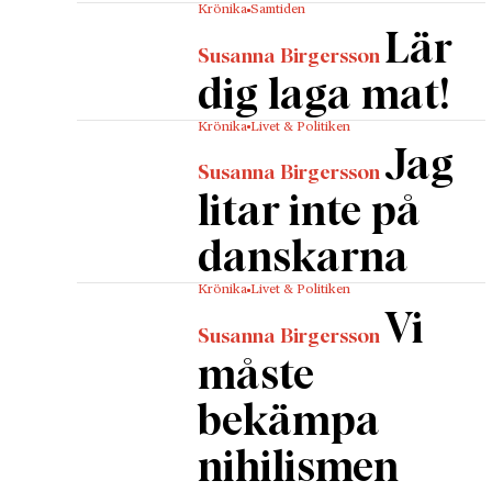
Krönika
Samtiden
Lär
Susanna Birgersson
dig laga mat!
Krönika
Livet & Politiken
Jag
Susanna Birgersson
litar inte på
danskarna
Krönika
Livet & Politiken
Vi
Susanna Birgersson
måste
bekämpa
nihilismen