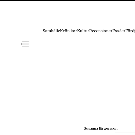
Hoppa till innehåll
Samhälle
Krönikor
Kultur
Recensioner
Essäer
Förd
Susanna Birgersson.