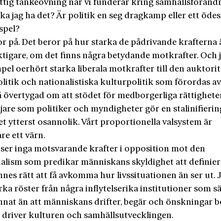
yttig tankeövning när vi funderar kring samhällsförändr
ka jag ha det? Är politik en seg dragkamp eller ett öde
spel?
r på. Det beror på hur starka de pådrivande krafterna 
ktigare, om det finns några betydande motkrafter. Och j
mpel oerhört starka liberala motkrafter till den auktori
litik och nationalistiska kulturpolitik som förordas av
å övertygad om att stödet för medborgerliga rättighete
ljare som politiker och myndigheter gör en stalinifierin
t ytterst osannolik. Vårt proportionella valsystem är
are ett värn.
 ser inga motsvarande krafter i opposition mot den
ualism som predikar människans skyldighet att definier
ennes rätt att få avkomma hur livssituationen än ser ut. 
rka röster från några inflytelserika institutioner som s
nnat än att människans drifter, begär och önskningar b
 driver kulturen och samhällsutvecklingen.