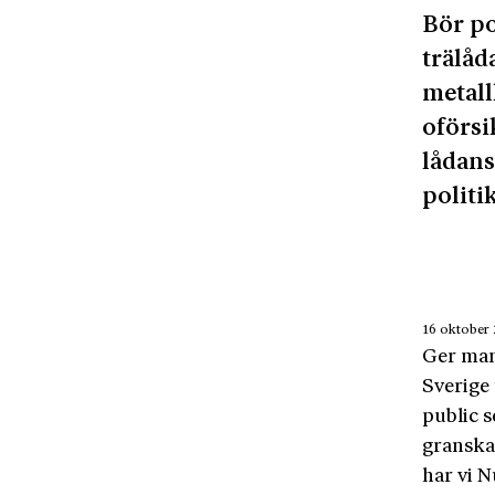
Bör po
trälåd
metall
oförsi
lådans
politi
16 oktober
Ger man 
Sverige 
public s
granska
har vi 