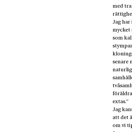
med tra
rättigh
Jag har 
mycket 
som kal
stympand
klonings
senare m
naturlig
samhälle
tvåsamh
föräldra
extas.”
Jag kans
att det 
om vi ti