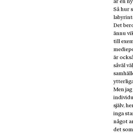
är en n
Så hur s
labyrint
Det bero
ännu vi
till exe
mediepo
är ocks
såväl vä
samhälle
ytterlig
Men jag
individ
själv, h
inga sta
något a
det som