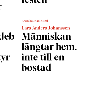
festen
r
Krönika
Stad & Stil
Lars Anders Johansson
rdeb
Människan
längtar hem,
tyr
inte till en
bostad