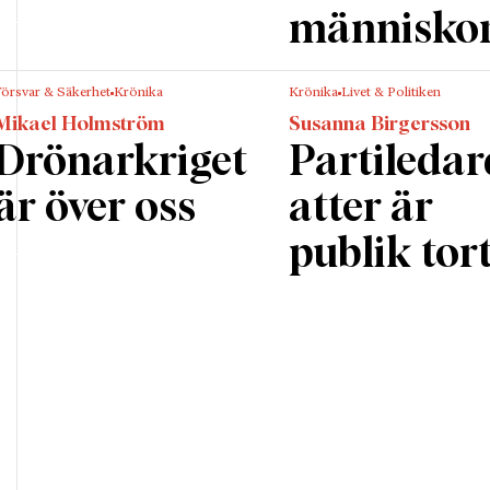
människo
Försvar & Säkerhet
Krönika
Krönika
Livet & Politiken
Mikael Holmström
Susanna Birgersson
Drönarkriget
Partileda
är över oss
atter är
publik tor