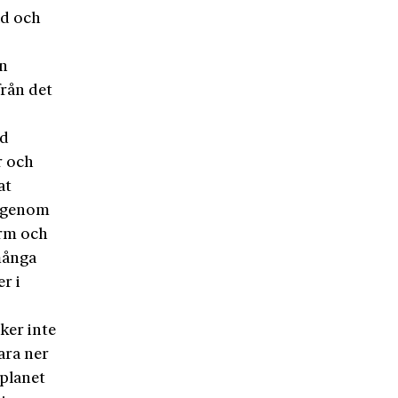
ad och
an
från det
ed
r och
at
g genom
orm och
många
r i
ker inte
fara ner
 planet