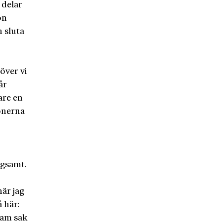
 delar
on
n sluta
över vi
år
are en
onerna
ngsamt.
är jag
å här:
sam sak