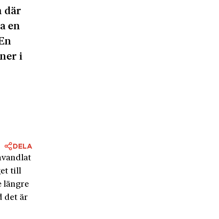
n där
a en
 En
ner i
DELA
mvandlat
t till
e längre
 det är