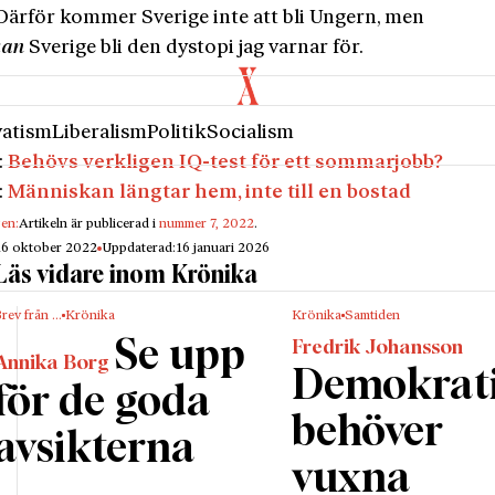
 Därför kommer Sverige inte att bli Ungern, men
kan
Sverige bli den dystopi jag varnar för.
vatism
Liberalism
Politik
Socialism
:
Behövs verkligen IQ-test för ett sommarjobb?
:
Människan längtar hem, inte till en bostad
gen:
Artikeln är publicerad i
nummer 7, 2022
.
16 oktober 2022
Uppdaterad:
16 januari 2026
Läs vidare inom Krönika
rev från …
Krönika
Krönika
Samtiden
Se upp
Fredrik Johansson
Annika Borg
Demokrat
för de goda
behöver
avsikterna
vuxna