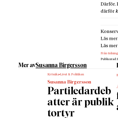
Därför.
därför
Konser
Läs mer
Läs mer
Från tidnin
Publicerad:
Mer av
Susanna Birgersson
Krönika
Livet & Politiken
B
Susanna Birgersson
Partiledardeb
atter är publik
tortyr