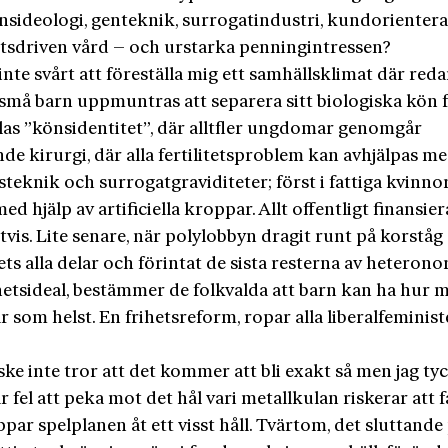
ns­ideologi, genteknik, surrogatindustri, kundorienter
etsdriven vård – och urstarka penningintressen?
inte svårt att föreställa mig ett samhällsklimat där red
små barn uppmuntras att separera sitt biologiska kön 
las ”könsidentitet”, där alltfler ungdomar genomgår
e kirurgi, där alla fertilitetsproblem kan avhjälpas m
teknik och surrogatgraviditeter; först i fattiga kvinno
ed hjälp av artificiella kroppar. Allt offentligt finansier
tvis. Lite senare, när polylobbyn dragit runt på korstå
ts alla delar och förintat de sista resterna av heteron
etsideal, bestämmer de folkvalda att barn kan ha hur 
r som helst. En frihetsreform, ropar alla liberalfeministe
ke inte tror att det kommer att bli exakt så men jag tyc
är fel att peka mot det hål vari metallkulan riskerar att 
ppar spelplanen åt ett visst håll. Tvärtom, det sluttande