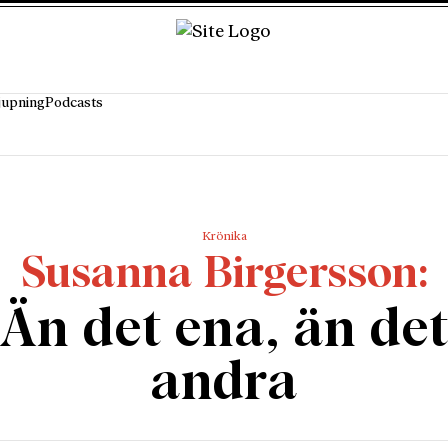
jupning
Podcasts
Krönika
Susanna Birgersson
Än det ena, än det
andra