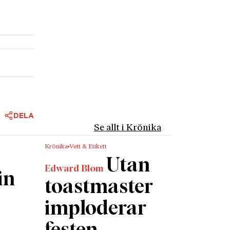
DELA
Se allt i Krönika
Krönika
Vett & Etikett
Utan
Edward Blom
in
toastmaster
imploderar