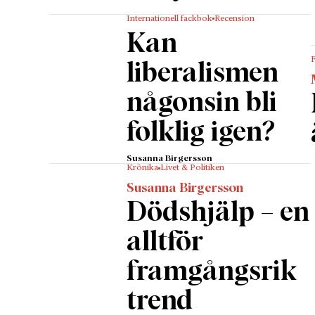
Internationell fackbok
Recension
Kan
liberalismen
någonsin bli
folklig igen?
Susanna Birgersson
Krönika
Livet & Politiken
Susanna Birgersson
Dödshjälp – en
alltför
framgångsrik
trend