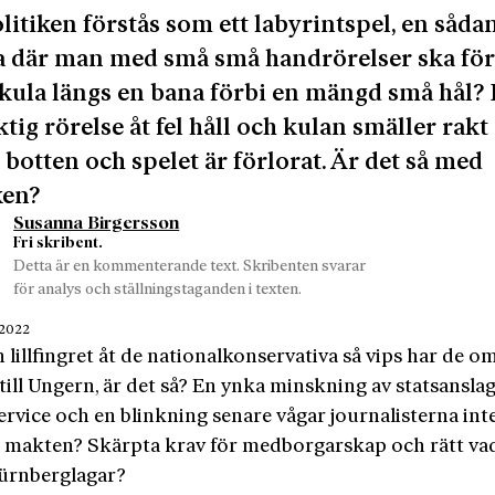
litiken förstås som ett labyrintspel, en såda
a där man med små små handrörelser ska för
kula längs en bana förbi en mängd små hål?
ktig rörelse åt fel håll och kulan smäller rakt 
 botten och spelet är förlorat. Är det så med
ken?
Susanna Birgersson
Fri skribent.
Detta är en kommenterande text. Skribenten svarar
för analys och ställningstaganden i texten.
 2022
lillfingret åt de nationalkonservativa så vips har de o
till Ungern, är det så? En ynka minskning av statsanslage
ervice och en blinkning senare vågar journalisterna int
 makten? Skärpta krav för medborgarskap och rätt vad
Nürnberglagar?