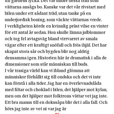
till gårdens lycka. Det var under dessa träd som
vättarna ansågs bo. Kanske var det vår rivstart med
bilen under ett sådant träd, utan tanke på en
underjordisk boning, som väckte vättarnas vrede.
I verkligheten körde en kvinnlig präst vilse en vinter
för ett antal år sedan. Hon skulle lämna julblommor
och tog fel avtagsväg bland virrvarret av smala
vägar efter ett kraftigt snöfall och frös ihjäl. Det har
skapat stora sår och bygden blir nog aldrig
densamma igen. Historien här är dramatisk i alla de
dimensioner som står människan till buds.
I vår trasiga värld kan vi ibland glömma att
människor förhållit sig till ondska och det vi inte
kan förstå i alla tider. Jag har en överlevnadslåda
med filtar och choklad i bilen, det hjälper mot kylan,
men om det hjälper mot folktrons vättar vet jag inte.
Ett bra manus till en dokusåpa blir det i alla fall. Och
hörs jag inte av vet ni var jag är