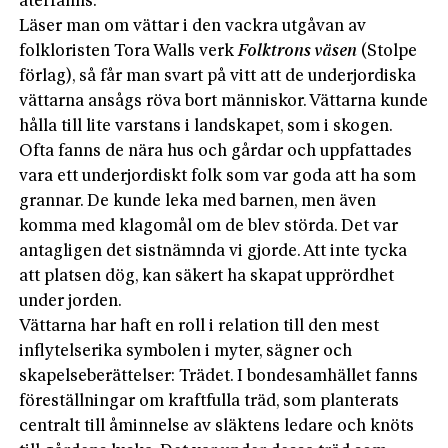
återfanns.
Läser man om vättar i den vackra utgåvan av
folkloristen Tora Walls verk
Folktrons väsen
(Stolpe
förlag), så får man svart på vitt att de underjordiska
vättarna ansågs röva bort människor. Vättarna kunde
hålla till lite varstans i landskapet, som i skogen.
Ofta fanns de nära hus och gårdar och uppfattades
vara ett underjordiskt folk som var goda att ha som
grannar. De kunde leka med barnen, men även
komma med klagomål om de blev störda. Det var
antagligen det sistnämnda vi gjorde. Att inte tycka
att platsen dög, kan säkert ha skapat upprördhet
under jorden.
Vättarna har haft en roll i relation till den mest
inflytelserika symbolen i myter, sägner och
skapelseberättelser: Trädet. I bondesamhället fanns
föreställningar om kraftfulla träd, som planterats
centralt till åminnelse av släktens ledare och knöts