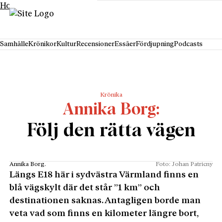
Hoppa till innehåll
Samhälle
Krönikor
Kultur
Recensioner
Essäer
Fördjupning
Podcasts
Krönika
Annika Borg
Följ den rätta vägen
Annika Borg.
Foto: Johan Patricny
Längs E18 här i sydvästra Värmland finns en
blå vägskylt där det står ”1 km” och
destinationen saknas. Antagligen borde man
veta vad som finns en kilometer längre bort,