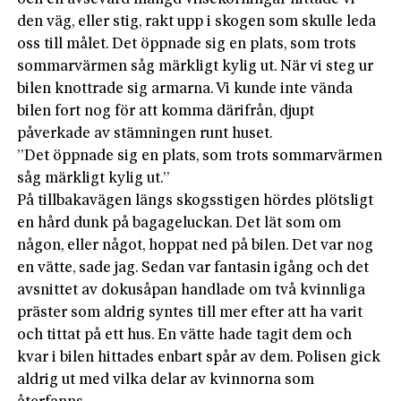
den väg, eller stig, rakt upp i skogen som skulle leda
oss till målet. Det öppnade sig en plats, som trots
sommarvärmen såg märkligt kylig ut. När vi steg ur
bilen knottrade sig armarna. Vi kunde inte vända
bilen fort nog för att komma därifrån, djupt
påverkade av stämningen runt huset.
”Det öppnade sig en plats, som trots sommarvärmen
såg märkligt kylig ut.”
På tillbakavägen längs skogsstigen hördes plötsligt
en hård dunk på bagageluckan. Det lät som om
någon, eller något, hoppat ned på bilen. Det var nog
en vätte, sade jag. Sedan var fantasin igång och det
avsnittet av dokusåpan handlade om två kvinnliga
präster som aldrig syntes till mer efter att ha varit
och tittat på ett hus. En vätte hade tagit dem och
kvar i bilen hittades enbart spår av dem. Polisen gick
aldrig ut med vilka delar av kvinnorna som