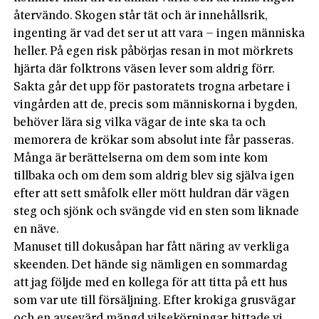
återvändo. Skogen står tät och är innehållsrik,
ingenting är vad det ser ut att vara – ingen människa
heller. På egen risk påbörjas resan in mot mörkrets
hjärta där folktrons väsen lever som aldrig förr.
Sakta går det upp för pastoratets trogna arbetare i
vingården att de, precis som människorna i bygden,
behöver lära sig vilka vägar de inte ska ta och
memorera de krökar som absolut inte får passeras.
Många är berättelserna om dem som inte kom
tillbaka och om dem som aldrig blev sig själva igen
efter att sett småfolk eller mött huldran där vägen
steg och sjönk och svängde vid en sten som liknade
en näve.
Manuset till dokusåpan har fått näring av verkliga
skeenden. Det hände sig nämligen en sommardag
att jag följde med en kollega för att titta på ett hus
som var ute till försäljning. Efter krokiga grusvägar
och en avsevärd mängd vilsekörningar hittade vi