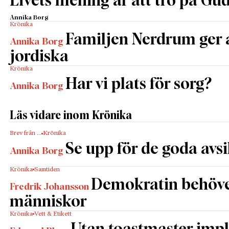
Livets mening är att tro på Gud 
Annika Borg
Krönika
Familjen Nerdrum ger
Annika Borg
jordiska
Krönika
Har vi plats för sorg?
Annika Borg
Läs vidare inom Krönika
Brev från …
Krönika
Se upp för de goda avs
Annika Borg
Krönika
Samtiden
Demokratin behöv
Fredrik Johansson
människor
Krönika
Vett & Etikett