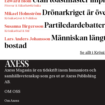
Utan toastmaster impl
Edward Blom
Försvar & Säkerhet
Krönika
Drönarkriget är öve
Mikael Holmström
Krönika
Livet & Politiken
Partiledardebatter
Susanna Birgersson
Krönika
Stad & Stil
Människan längta
Lars Anders Johansson
bostad
Se allt i Krön
Axess Magasin är en tidskrift inom humaniora och
samhällsvetenskap som ges ut av Axess Publishing
AB.
OM OSS
Om Axess