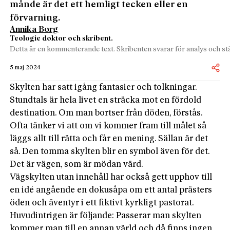
månde är det ett hemligt tecken eller en
förvarning.
Annika Borg
Teologie doktor och skribent.
Detta är en kommenterande text. Skribenten svarar för analys och stä
5 maj 2024
Skylten har satt igång fantasier och tolkningar.
Stundtals är hela livet en sträcka mot en fördold
destination. Om man bortser från döden, förstås.
Ofta tänker vi att om vi kommer fram till målet så
läggs allt till rätta och får en mening. Sällan är det
så. Den tomma skylten blir en symbol även för det.
Det är vägen, som är mödan värd.
Vägskylten utan innehåll har också gett upphov till
en idé angående en dokusåpa om ett antal prästers
öden och äventyr i ett fiktivt kyrkligt pastorat.
Huvudintrigen är följande: Passerar man skylten
kommer man till en annan värld och då finns ingen