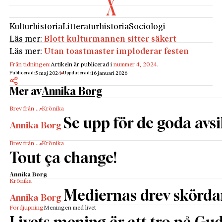
Kulturhistoria
Litteraturhistoria
Sociologi
Läs mer:
Blott kulturmannen sitter säkert
Läs mer:
Utan toastmaster imploderar festen
Från tidningen:
Artikeln är publicerad i
nummer 4, 2024
.
Publicerad:
Uppdaterad:
5 maj 2024
16 januari 2026
Mer av
Annika Borg
Brev från …
Krönika
Se upp för de goda avs
Annika Borg
Brev från …
Krönika
Tout ça change!
Annika Borg
Krönika
Mediernas drev skördar
Annika Borg
Fördjupning
Meningen med livet