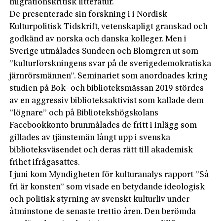
migrationskritisk litteratur.
De presenterade sin forskning i i Nordisk
Kulturpolitisk Tidskrift, vetenskapligt granskad och
godkänd av norska och danska kolleger. Men i
Sverige utmålades Sundeen och Blomgren ut som
”kulturforskningens svar på de sverigedemokratiska
järnrörsmännen”. Seminariet som anordnades kring
studien på Bok- och biblioteksmässan 2019 stördes
av en aggressiv biblioteksaktivist som kallade dem
”lögnare” och på Bibliotekshögskolans
Facebookkonto brunmålades de fritt i inlägg som
gillades av tjänstemän långt upp i svenska
biblioteksväsendet och deras rätt till akademisk
frihet ifrågasattes.
I juni kom Myndigheten för kulturanalys rapport ”Så
fri är konsten” som visade en betydande ideologisk
och politisk styrning av svenskt kulturliv under
åtminstone de senaste trettio åren. Den berömda