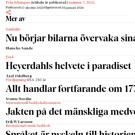
Från tidningen:
Artikeln är publicerad i
nummer 7, 2021
.
Publicerad:
Uppdaterad:
17 oktober 2021
16 januari 2026
Mer av
Samhälle
Nu börjar bilarna övervaka sin
Blanche Sande
Essä
Heyerdahls helvete i paradiset
Axel Odelberg
Fördjupning
USA 250 år
Allt handlar fortfarande om 17
Svante Nordin
Internationell fackbok
Recension
Jakten på det mänskliga medv
Erik W Larsson
Recension
Svensk fackbok