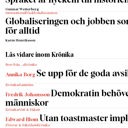
Språket är nyckeln till historie
Gunnar Wetterberg
Internationell fackbok
Recension
Globaliseringen och jobben s
för alltid
Karin Henriksson
Läs vidare inom Krönika
Brev från …
Krönika
Se upp för de goda avs
Annika Borg
Krönika
Samtiden
Demokratin behöv
Fredrik Johansson
människor
Krönika
Vett & Etikett
Utan toastmaster impl
Edward Blom
Försvar & Säkerhet
Krönika