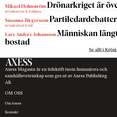
Drönarkriget är öve
Mikael Holmström
Krönika
Livet & Politiken
Partiledardebatter
Susanna Birgersson
Krönika
Stad & Stil
Människan längta
Lars Anders Johansson
bostad
Se allt i Krön
Axess Magasin är en tidskrift inom humaniora och
samhällsvetenskap som ges ut av Axess Publishing
AB.
OM OSS
Om Axess
Kontakt