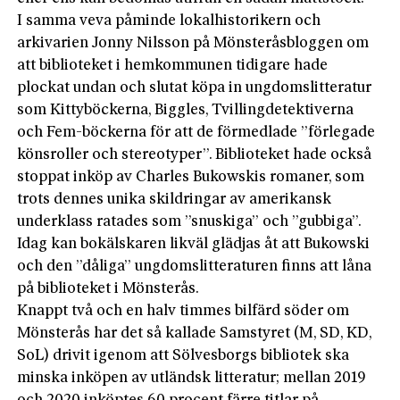
I samma veva påminde lokalhistorikern och
arkivarien Jonny Nilsson på Mönsteråsbloggen om
att biblioteket i hemkommunen tidigare hade
plockat undan och slutat köpa in ungdomslitteratur
som Kittyböckerna, Biggles, Tvillingdetektiverna
och Fem-böckerna för att de förmedlade ”förlegade
könsroller och stereotyper”. Biblioteket hade också
stoppat inköp av Charles Bukowskis romaner, som
trots dennes unika skildringar av amerikansk
underklass ratades som ”snuskiga” och ”gubbiga”.
Idag kan bokälskaren likväl glädjas åt att Bukowski
och den ”dåliga” ungdomslitteraturen finns att låna
på biblioteket i Mönsterås.
Knappt två och en halv timmes bilfärd söder om
Mönsterås har det så kallade Samstyret (M, SD, KD,
SoL) drivit igenom att Sölvesborgs bibliotek ska
minska inköpen av utländsk litteratur; mellan 2019