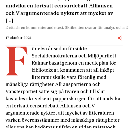
undvika en fortsatt censurdebatt. Alliansen
och V argumenterade nyktert att mycket av
[…]
Detta är en kommenterande text. Skribenten svarar för analys och stä
17 oktober 2021
F
ör elva år sedan försökte
Socialdemokraterna och Miljöpartiet i
Kalmar baxa igenom en medie­plan för
biblioteken i kommunen att all inköpt
litteratur skulle vara förenlig med
mänskliga rättigheter. Allianspartierna och
Vänsterpartiet satte sig på tvären och till slut
kastades skrivelsen i papperskorgen för att undvika
en fortsatt censurdebatt. Alliansen och V
argumenterade nyktert att mycket av litteraturen
varken överensstämmer med mänskliga rättigheter
eller ens kan bedömas utifrån en sådan måttstock.