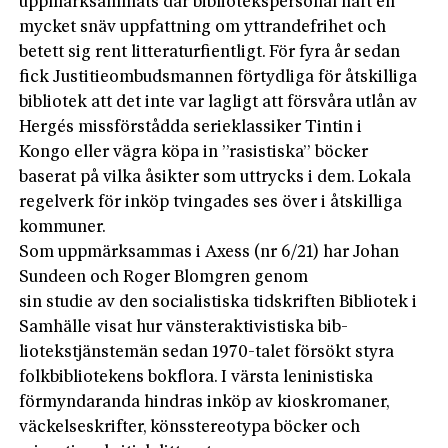
uppmärksammats där bibliotekspersonal haft en
mycket snäv uppfattning om yttrandefrihet och
betett sig rent litteraturfientligt. För fyra år sedan
fick Justitieombudsmannen förtydliga för åtskilliga
bibliotek att det inte var lagligt att försvåra utlån av
Hergés missförstådda serieklassiker Tintin i
Kongo eller vägra köpa in ”rasistiska” böcker
baserat på vilka åsikter som uttrycks i dem. Lokala
regelverk för inköp tvingades ses över i åtskilliga
kommuner.
Som uppmärksammas i Axess (nr 6/21) har Johan
Sundeen och Roger Blomgren genom
sin studie av den socialistiska tidskriften Biblio­tek i
Samhälle visat hur vänsteraktivistiska ­bib­-
lio­tekstjänstemän sedan 1970-talet försökt ­styra
folkbibliotekens bokflora. I värsta leninistiska
förmyndaranda hindras inköp av kioskromaner,
väckelseskrifter, könsstereotypa böcker och