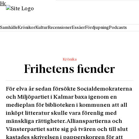
Hoppa till innehåll
Samhälle
Krönikor
Kultur
Recensioner
Essäer
Fördjupning
Podcasts
Krönika
Frihetens fiender
För elva år sedan försökte Socialdemokraterna
och Miljöpartiet i Kalmar baxa igenom en
medie­plan för biblioteken i kommunen att all
inköpt litteratur skulle vara förenlig med
mänskliga rättigheter. Allianspartierna och
Vänsterpartiet satte sig på tvären och till slut
kastades skrivelsen i papperskorgen för att