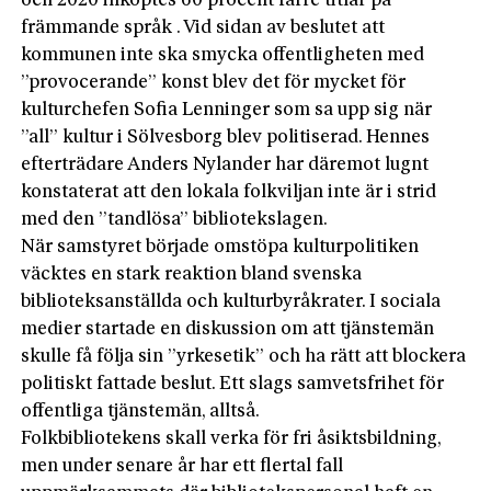
och 2020 inköptes 60 procent färre titlar på
främmande språk . Vid sidan av beslutet att
kommunen inte ska smycka offentligheten med
”provocerande” konst blev det för mycket för
kulturchefen Sofia Lenninger som sa upp sig när
”all” kultur i Sölvesborg blev politiserad. Hennes
efterträdare Anders Nylander har däremot lugnt
konstaterat att den lokala folkviljan inte är i strid
med den ”tandlösa” bibliotekslagen.
När samstyret började omstöpa kulturpolitiken
väcktes en stark reaktion bland svenska
biblioteksanställda och kulturbyråkrater. I sociala
medier startade en diskussion om att tjänstemän
skulle få följa sin ”yrkesetik” och ha rätt att blockera
politiskt fattade beslut. Ett slags samvetsfrihet för
offentliga tjänstemän, alltså.
Folkbibliotekens skall verka för fri åsiktsbildning,
men under senare år har ett flertal fall