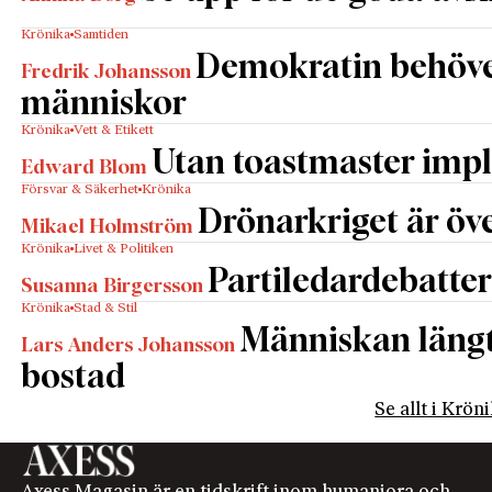
Krönika
Samtiden
Demokratin behöv
Fredrik Johansson
människor
Krönika
Vett & Etikett
Utan toastmaster impl
Edward Blom
Försvar & Säkerhet
Krönika
Drönarkriget är öve
Mikael Holmström
Krönika
Livet & Politiken
Partiledardebatter
Susanna Birgersson
Krönika
Stad & Stil
Människan längta
Lars Anders Johansson
bostad
Se allt i Krön