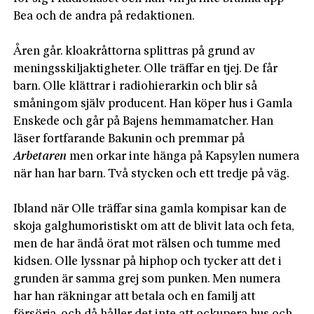
Bea och de andra på redaktionen.

Åren går. kloakråttorna splittras på grund av 
meningsskiljaktigheter. Olle träffar en tjej. De får 
barn. Olle klättrar i radiohierarkin och blir så 
småningom själv producent. Han köper hus i Gamla 
Enskede och går på Bajens hemmamatcher. Han 
läser fortfarande Bakunin och premmar på 
Arbetaren
 men orkar inte hänga på Kapsylen numera 
när han har barn. Två stycken och ett tredje på väg.

Ibland när Olle träffar sina gamla kompisar kan de 
skoja galghumoristiskt om att de blivit lata och feta, 
men de har ändå örat mot rälsen och tumme med 
kidsen. Olle lyssnar på hiphop och tycker att det i 
grunden är samma grej som punken. Men numera 
har han räkningar att betala och en familj att 