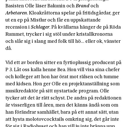
Basisten Olle läser Bakunin och 
Brand
 och 
Arbetaren
. Kloakråttorna spelar på fritidsgårdar, ger 
ut en ep på Mistlur och får en uppskattande 
recension i 
Schlager
. På kvällarna hänger de på Röda 
Rummet, trycker i sig stöl under kristallkronorna 
och slår sig i slang med folk till hö… eller ok, vänster 
då.

Vid ett av borden sitter en fyrtioplussig producent på 
P 3. Låt oss kalla henne Bea. Hon vill visa sina chefer 
och kolleger att hon har örat mot rälsen och tumme 
med kidsen. Hon ger Olle en projektanställning som 
musikredaktör på sitt nystartade program. Olle 
tycker att det är rätt schyst. De andra på redaktionen 
är visserligen till åren, men det känns ändå som om 
han förändrar samhället, bara på ett annat sätt, utan 
att hysta molotovcocktails omkring sig, det går inte 
för sig i Radiohuset och han vill ju inte bränna upp 