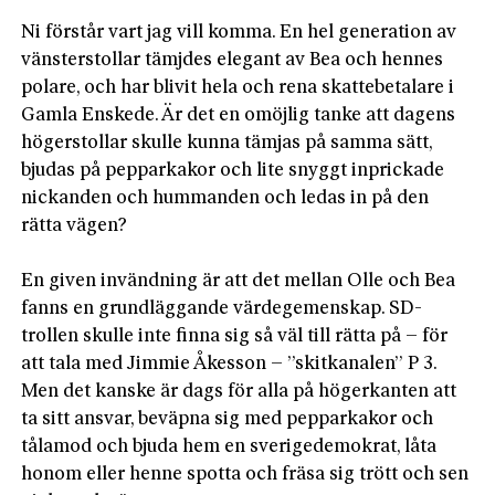
Ni förstår vart jag vill komma. En hel generation av 
vänsterstollar tämjdes elegant av Bea och hennes 
polare, och har blivit hela och rena skattebetalare i 
Gamla Enskede. Är det en omöjlig tanke att dagens 
högerstollar skulle kunna tämjas på samma sätt, 
bjudas på pepparkakor och lite snyggt inprickade 
nickanden och hummanden och ledas in på den 
rätta vägen?

En given invändning är att det mellan Olle och Bea 
fanns en grundläggande värdegemenskap. SD-
trollen skulle inte finna sig så väl till rätta på – för 
att tala med Jimmie Åkesson – ”skitkanalen” P 3. 
Men det kanske är dags för alla på högerkanten att 
ta sitt ansvar, beväpna sig med pepparkakor och 
tålamod och bjuda hem en sverigedemokrat, låta 
honom eller henne spotta och fräsa sig trött och sen 