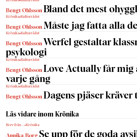
Krönika
Kulturrådet
Bland det mest ohyggl
Bengt Ohlsson
Krönika
Kulturrådet
Måste jag fatta alla d
Bengt Ohlsson
Krönika
Kulturrådet
Werfel gestaltar klas
Bengt Ohlsson
psykologi
Krönika
Kulturrådet
Love Actually får mig 
Bengt Ohlsson
varje gång
Krönika
Kulturrådet
Dagens pjäser kräver
Bengt Ohlsson
Läs vidare inom Krönika
Brev från …
Krönika
Se upp för de goda avs
Annika Borg