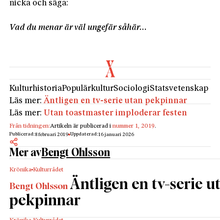
nicka och säga:

Vad du menar är väl ungefär såhär…
Kulturhistoria
Populärkultur
Sociologi
Statsvetenskap
Läs mer:
Äntligen en tv-serie utan pekpinnar
Läs mer:
Utan toastmaster imploderar festen
Från tidningen:
Artikeln är publicerad i
nummer 1, 2019
.
Publicerad:
Uppdaterad:
8 februari 2019
16 januari 2026
Mer av
Bengt Ohlsson
Krönika
Kulturrådet
Äntligen en tv-serie u
Bengt Ohlsson
pekpinnar