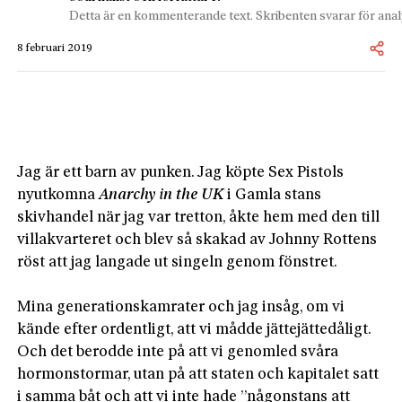
Detta är en kommenterande text. Skribenten svarar för analy
8 februari 2019
Jag är ett barn av punken. Jag köpte Sex Pistols 
nyutkomna 
Anarchy
 in the UK
 i Gamla stans 
skivhandel när jag var tretton, åkte hem med den till 
villakvarteret och blev så skakad av Johnny Rottens 
röst att jag langade ut singeln genom fönstret.

Mina generationskamrater och jag insåg, om vi 
kände efter ordentligt, att vi mådde jättejättedåligt. 
Och det berodde inte på att vi genomled svåra 
hormonstormar, utan på att staten och kapitalet satt 
i samma båt och att vi inte hade ”någonstans att 