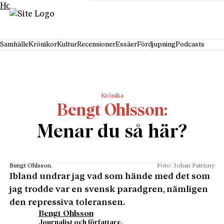
Hoppa till innehåll
Samhälle
Krönikor
Kultur
Recensioner
Essäer
Fördjupning
Podcasts
Krönika
Bengt Ohlsson
Menar du så här?
Bengt Ohlsson.
Foto: Johan Patricny
Ibland undrar jag vad som hände med det som
jag trodde var en svensk paradgren, nämligen
den repressiva toleransen.
Bengt Ohlsson
Journalist och författare.