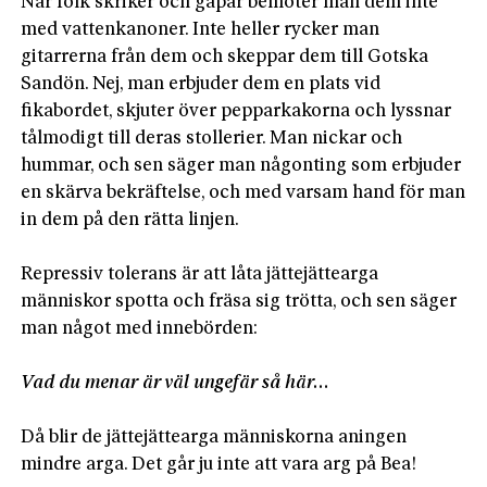
När folk skriker och gapar bemöter man dem inte 
med vattenkanoner. Inte heller rycker man 
gitarrerna från dem och skeppar dem till Gotska 
Sandön. Nej, man erbjuder dem en plats vid 
fikabordet, skjuter över pepparkakorna och lyssnar 
tålmodigt till deras stollerier. Man nickar och 
hummar, och sen säger man någonting som erbjuder 
en skärva bekräftelse, och med varsam hand för man 
in dem på den rätta linjen.

Repressiv tolerans är att låta jättejättearga 
människor spotta och fräsa sig trötta, och sen säger 
man något med innebörden:

Vad du menar är väl ungefär så här…
Då blir de jättejättearga människorna aningen 
mindre arga. Det går ju inte att vara arg på Bea!
