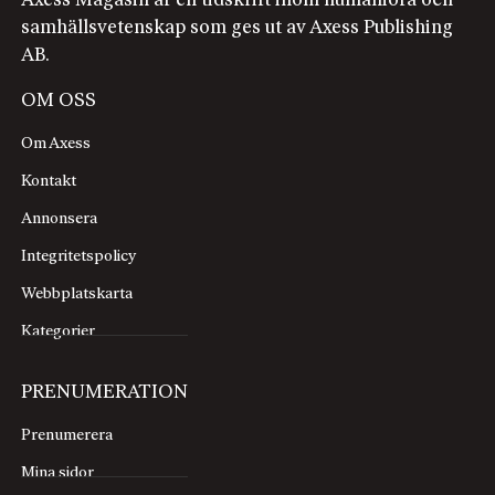
Axess Magasin är en tidskrift inom humaniora och
samhällsvetenskap som ges ut av Axess Publishing
AB.
OM OSS
Om Axess
Kontakt
Annonsera
Integritetspolicy
Webbplatskarta
Kategorier
PRENUMERATION
Prenumerera
Mina sidor