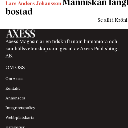
Människan längta
Lars Anders Johansson
bostad
Se allt i Krön
Axess Magasin är en tidskrift inom humaniora och
samhällsvetenskap som ges ut av Axess Publishing
AB.
OM OSS
Om Axess
Kontakt
Annonsera
Integritetspolicy
Webbplatskarta
Kategorier