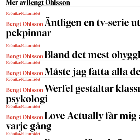
Mer av
Bengt Ohlsson
Krönika
Kulturrådet
Äntligen en tv-serie u
Bengt Ohlsson
pekpinnar
Krönika
Kulturrådet
Bland det mest ohyggl
Bengt Ohlsson
Krönika
Kulturrådet
Måste jag fatta alla d
Bengt Ohlsson
Krönika
Kulturrådet
Werfel gestaltar klas
Bengt Ohlsson
psykologi
Krönika
Kulturrådet
Love Actually får mig 
Bengt Ohlsson
varje gång
Krönika
Kulturrådet