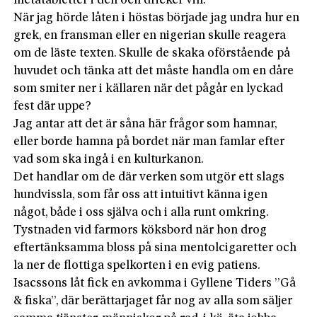
metatabletter i den och dricker vin.
När jag hörde låten i höstas började jag undra hur en
grek, en fransman eller en nigerian skulle reagera
om de läste texten. Skulle de skaka oförstående på
huvudet och tänka att det måste handla om en dåre
som smiter ner i källaren när det pågår en lyckad
fest där uppe?
Jag antar att det är såna här frågor som hamnar,
eller borde hamna på bordet när man famlar efter
vad som ska ingå i en kulturkanon.
Det handlar om de där verken som utgör ett slags
hundvissla, som får oss att intuitivt känna igen
något, både i oss själva och i alla runt omkring.
Tystnaden vid farmors köksbord när hon drog
eftertänksamma bloss på sina mentolcigaretter och
la ner de flottiga spelkorten i en evig patiens.
Isacssons låt fick en avkomma i Gyllene Tiders ”Gå
& fiska”, där berättarjaget får nog av alla som säljer