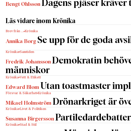
Dagens pjäser kräver
Bengt Ohlsson
Läs vidare inom Krönika
Brev från …
Krönika
Se upp för de goda avs
Annika Borg
Krönika
Samtiden
Demokratin behöv
Fredrik Johansson
människor
Krönika
Vett & Etikett
Utan toastmaster impl
Edward Blom
Försvar & Säkerhet
Krönika
Drönarkriget är öve
Mikael Holmström
Krönika
Livet & Politiken
Partiledardebatter
Susanna Birgersson
Krönika
Stad & Stil