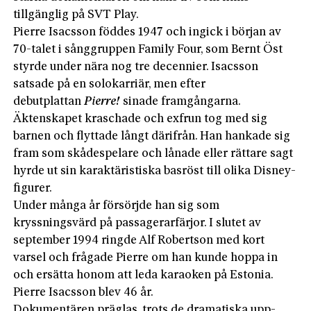
tillgänglig på SVT Play.
Pierre Isacsson föddes 1947 och ingick i början av
70-talet i sånggruppen Family Four, som Bernt Öst
styrde under nära nog tre decennier. Isacsson
satsade på en solokarriär, men efter
debutplattan
Pierre!
sinade framgångarna.
Äktenskapet kraschade och exfrun tog med sig
barnen och flyttade långt därifrån. Han hankade sig
fram som skådespelare och lånade eller rättare sagt
hyrde ut sin karaktäristiska basröst till olika Disney-
figurer.
Under många år försörjde han sig som
kryssningsvärd på passagerarfärjor. I slutet av
september 1994 ringde Alf Robertson med kort
varsel och frågade Pierre om han kunde hoppa in
och ersätta honom att leda karaoken på Estonia.
Pierre Isacsson blev 46 år.
Dokumentären präglas, trots de dramatiska upp-