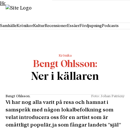
Hoppa till innehåll
Samhälle
Krönikor
Kultur
Recensioner
Essäer
Fördjupning
Podcasts
Krönika
Bengt Ohlsson
Ner i källaren
Bengt Ohlsson.
Foto: Johan Patricny
Vi har nog alla varit på resa och hamnat i
samspråk med någon lokalbefolkning som
velat introducera oss för en artist som är
omåttligt populär, ja som fångar landets ”själ”