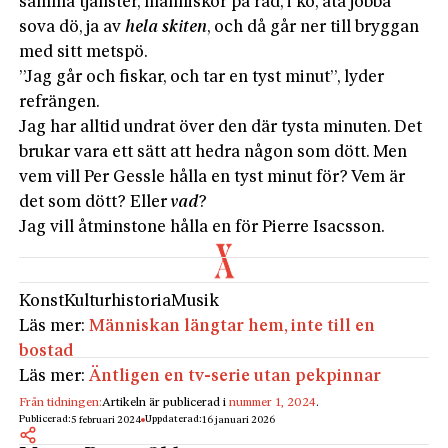
samma tjänster, människor på rad, i kö, äta jobba
sova dö, ja av
hela skiten
, och då går ner till bryggan
med sitt metspö.
”Jag går och fiskar, och tar en tyst minut”, lyder
refrängen.
Jag har alltid undrat över den där tysta minuten. Det
brukar vara ett sätt att hedra någon som dött. Men
vem vill Per Gessle hålla en tyst minut för? Vem är
det som dött? Eller
vad
?
Jag vill åtminstone hålla en för Pierre Isacsson.
Konst
Kulturhistoria
Musik
Läs mer:
Människan längtar hem, inte till en
bostad
Läs mer:
Äntligen en tv-serie utan pekpinnar
Från tidningen:
Artikeln är publicerad i
nummer 1, 2024
.
Publicerad:
Uppdaterad:
5 februari 2024
16 januari 2026