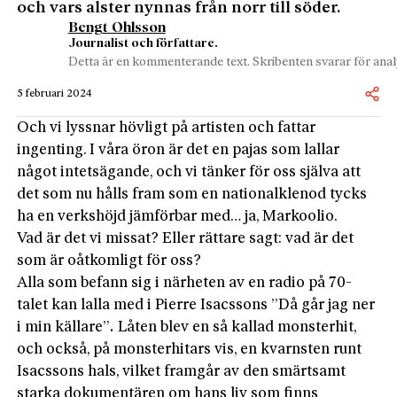
och vars alster nynnas från norr till söder.
Bengt Ohlsson
Journalist och författare.
Detta är en kommenterande text. Skribenten svarar för analy
5 februari 2024
Och vi lyssnar hövligt på artisten och fattar
ingenting. I våra öron är det en pajas som lallar
något intetsägande, och vi tänker för oss själva att
det som nu hålls fram som en nationalklenod tycks
ha en verkshöjd jämförbar med… ja, Markoolio.
Vad är det vi missat? Eller rättare sagt: vad är det
som är oåtkomligt för oss?
Alla som befann sig i närheten av en radio på 70-
talet kan lalla med i Pierre Isacssons ”Då går jag ner
i min källare”
.
Låten blev en så kallad monsterhit,
och också, på monsterhitars vis, en kvarnsten runt
Isacssons hals, vilket framgår av den smärtsamt
starka dokumentären om hans liv som finns