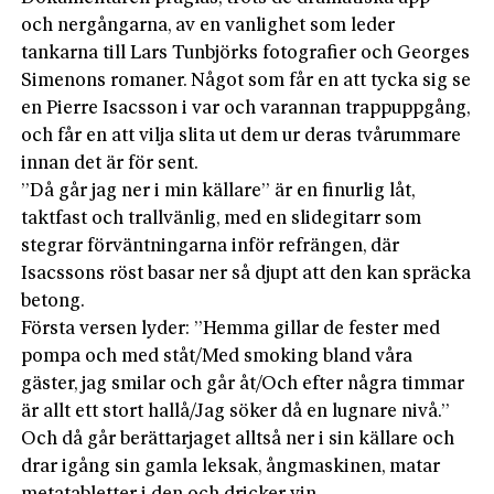
och nergångarna, av en vanlighet som leder
tankarna till Lars Tunbjörks fotografier och Georges
Simenons romaner. Något som får en att tycka sig se
en Pierre Isacsson i var och varannan trappuppgång,
och får en att vilja slita ut dem ur deras tvårummare
innan det är för sent.
”Då går jag ner i min källare” är en finurlig låt,
taktfast och trallvänlig, med en slidegitarr som
stegrar förväntningarna inför refrängen, där
Isacssons röst basar ner så djupt att den kan spräcka
betong.
Första versen lyder: ”Hemma gillar de fester med
pompa och med ståt/Med smoking bland våra
gäster, jag smilar och går åt/Och efter några timmar
är allt ett stort hallå/Jag söker då en lugnare nivå.”
Och då går berättarjaget alltså ner i sin källare och
drar igång sin gamla leksak, ångmaskinen, matar